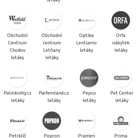
letáky
Obchodní
Obchodní
Optika
Orfa
Centrum
centrum
Lentiamo
nábytek
Chodov
Letňany
letáky
letáky
letáky
letáky
Palmknihy.cz
Parfemland.cz
Pepco
Pet Center
letáky
letáky
letáky
letáky
Petrklíč
Popron
Pramen
Prima