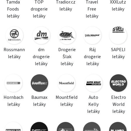
Tamda
TOP
Tradior.cz
Travel
XXXLutz
Foods
drogerie
letáky
Free
letáky
letáky
letáky
letáky
Rossmann
dm
Drogerie
Ráj
SAPELI
letáky
drogerie
Šlak
drogerie
letáky
letáky
letáky
letáky
Hornbach
Baumax
Mountfield
Auto
Electro
letáky
letáky
letáky
Kelly
World
letáky
letáky