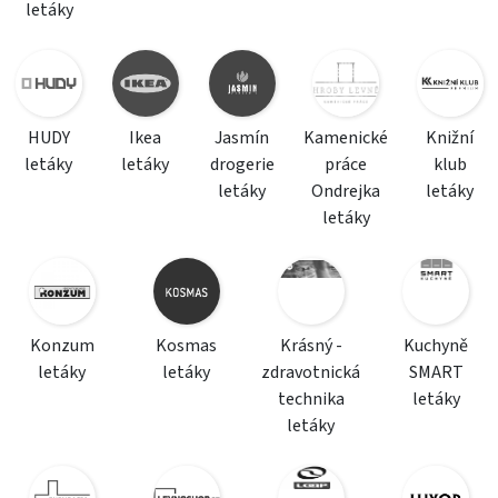
letáky
HUDY
Ikea
Jasmín
Kamenické
Knižní
letáky
letáky
drogerie
práce
klub
letáky
Ondrejka
letáky
letáky
Konzum
Kosmas
Krásný -
Kuchyně
letáky
letáky
zdravotnická
SMART
technika
letáky
letáky