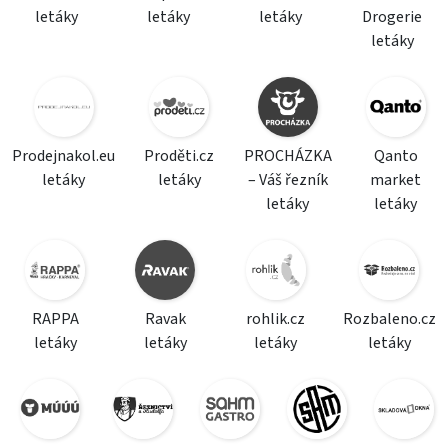
letáky
letáky
letáky
Drogerie
letáky
Prodejnakol.eu
Proděti.cz
PROCHÁZKA
Qanto
letáky
letáky
– Váš řezník
market
letáky
letáky
RAPPA
Ravak
rohlik.cz
Rozbaleno.cz
letáky
letáky
letáky
letáky