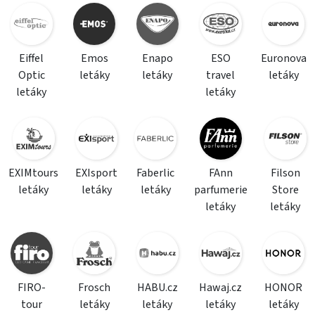
Eiffel
Emos
Enapo
ESO
Euronova
Optic
letáky
letáky
travel
letáky
letáky
letáky
EXIMtours
EXIsport
Faberlic
FAnn
Filson
letáky
letáky
letáky
parfumerie
Store
letáky
letáky
FIRO-
Frosch
HABU.cz
Hawaj.cz
HONOR
tour
letáky
letáky
letáky
letáky