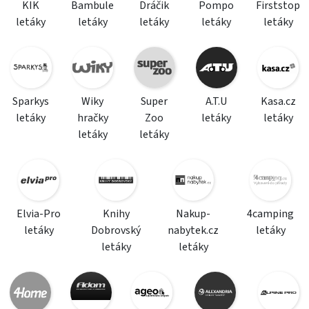
KIK
Bambule
Dráčik
Pompo
Firststop
letáky
letáky
letáky
letáky
letáky
Sparkys
Wiky
Super
A.T.U
Kasa.cz
letáky
hračky
Zoo
letáky
letáky
letáky
letáky
Elvia-Pro
Knihy
Nakup-
4camping
letáky
Dobrovský
nabytek.cz
letáky
letáky
letáky