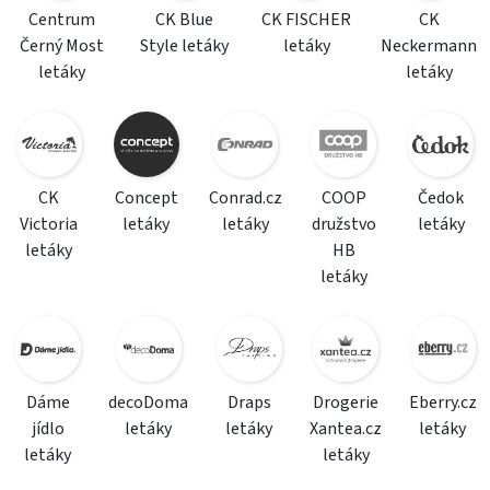
Centrum
CK Blue
CK FISCHER
CK
Černý Most
Style letáky
letáky
Neckermann
letáky
letáky
CK
Concept
Conrad.cz
COOP
Čedok
Victoria
letáky
letáky
družstvo
letáky
letáky
HB
letáky
Dáme
decoDoma
Draps
Drogerie
Eberry.cz
jídlo
letáky
letáky
Xantea.cz
letáky
letáky
letáky