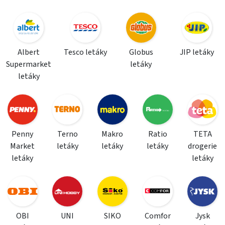
Albert
Tesco letáky
Globus
JIP letáky
Supermarket
letáky
letáky
Penny
Terno
Makro
Ratio
TETA
Market
letáky
letáky
letáky
drogerie
letáky
letáky
OBI
UNI
SIKO
Comfor
Jysk