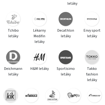
letáky
Tchibo
Lékarny
Decathlon
Envy sport
letáky
Medifin
letáky
letáky
letáky
Deichmann
H&M letáky
Sportisimo
Takko
letáky
letáky
fashion
letáky