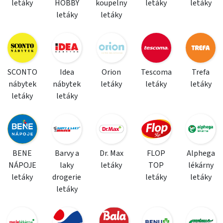
letáky
HOBBY
koupelny
letáky
letáky
letáky
letáky
SCONTO
Idea
Orion
Tescoma
Trefa
nábytek
nábytek
letáky
letáky
letáky
letáky
letáky
BENE
Barvy a
Dr. Max
FLOP
Alphega
NÁPOJE
laky
letáky
TOP
lékárny
letáky
drogerie
letáky
letáky
letáky