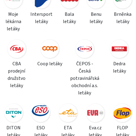
Moje
Intersport
Bala
Benu
Brněnka
lékárna
letáky
letáky
letáky
letáky
letáky
CBA
Coop letáky
ČEPOS -
Dedra
prodejní
Česká
letáky
družstvo
potravinářská
letáky
obchodní a.s.
letáky
DITON
ESO
ETA
Eva.cz
FLOP
letáky
letáky
letáky
letáky
letáky