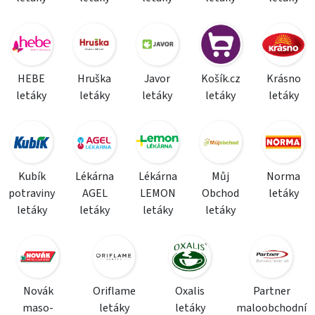
HEBE
Hruška
Javor
Košík.cz
Krásno
letáky
letáky
letáky
letáky
letáky
Kubík
Lékárna
Lékárna
Můj
Norma
potraviny
AGEL
LEMON
Obchod
letáky
letáky
letáky
letáky
letáky
Novák
Oriflame
Oxalis
Partner
maso-
letáky
letáky
maloobchodní