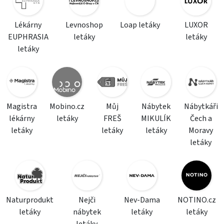
Lékárny
Levnoshop
Loap letáky
LUXOR
EUPHRASIA
letáky
letáky
letáky
Magistra
Mobino.cz
Můj
Nábytek
Nábytkáři
lékárny
letáky
FREŠ
MIKULÍK
Čech a
letáky
letáky
letáky
Moravy
letáky
Naturprodukt
Nejči
Nev-Dama
NOTINO.cz
letáky
nábytek
letáky
letáky