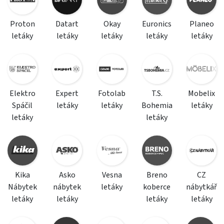
Proton
Datart
Okay
Euronics
Planeo
letáky
letáky
letáky
letáky
letáky
Elektro
Expert
Fotolab
T.S.
Mobelix
Spáčil
letáky
letáky
Bohemia
letáky
letáky
letáky
Kika
Asko
Vesna
Breno
CZ
Nábytek
nábytek
letáky
koberce
nábytkář
letáky
letáky
letáky
letáky