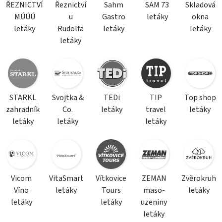
ŘEZNICTVÍ
Řeznictví
Sahm
SAM 73
Skladová
MÚÚÚ
u
Gastro
letáky
okna
letáky
Rudolfa
letáky
letáky
letáky
STARKL
Svojtka &
TEDi
TIP
Top shop
zahradník
Co.
letáky
travel
letáky
letáky
letáky
letáky
Vicom
VitaSmart
Vítkovice
ZEMAN
Zvěrokruh
Víno
letáky
Tours
maso-
letáky
letáky
letáky
uzeniny
letáky