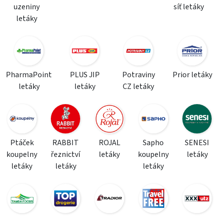
uzeniny
síť letáky
letáky
PharmaPoint
PLUS JIP
Potraviny
Prior letáky
letáky
letáky
CZ letáky
Ptáček
RABBIT
ROJAL
Sapho
SENESI
koupelny
řeznictví
letáky
koupelny
letáky
letáky
letáky
letáky