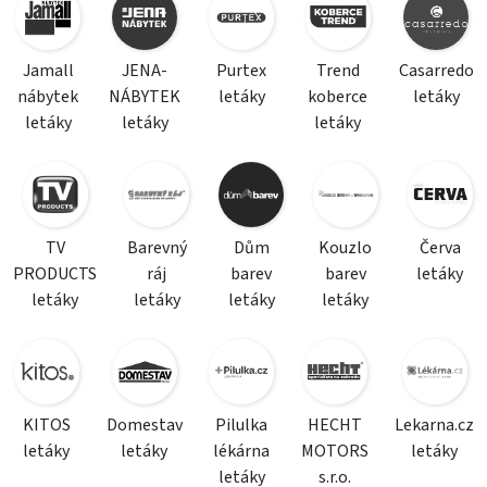
Jamall
JENA-
Purtex
Trend
Casarredo
nábytek
NÁBYTEK
letáky
koberce
letáky
letáky
letáky
letáky
TV
Barevný
Dům
Kouzlo
Červa
PRODUCTS
ráj
barev
barev
letáky
letáky
letáky
letáky
letáky
KITOS
Domestav
Pilulka
HECHT
Lekarna.cz
letáky
letáky
lékárna
MOTORS
letáky
letáky
s.r.o.