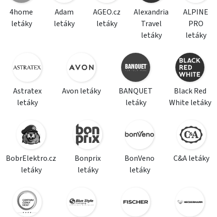
4home
Adam
AGEO.cz
Alexandria
ALPINE
letáky
letáky
letáky
Travel
PRO
letáky
letáky
Astratex
Avon letáky
BANQUET
Black Red
letáky
letáky
White letáky
BobrElektro.cz
Bonprix
BonVeno
C&A letáky
letáky
letáky
letáky