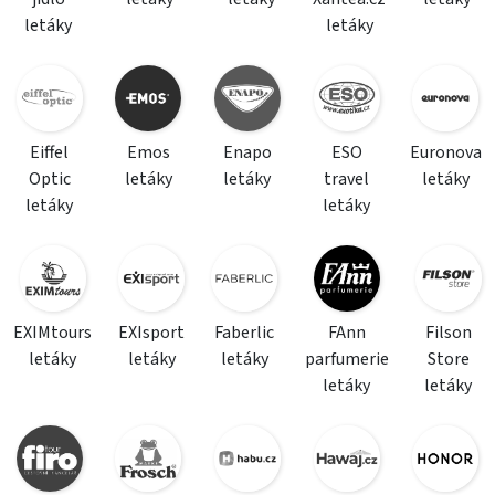
letáky
letáky
Eiffel
Emos
Enapo
ESO
Euronova
Optic
letáky
letáky
travel
letáky
letáky
letáky
EXIMtours
EXIsport
Faberlic
FAnn
Filson
letáky
letáky
letáky
parfumerie
Store
letáky
letáky