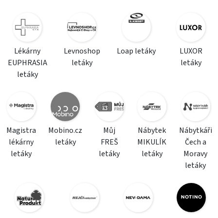
Lékárny
Levnoshop
Loap letáky
LUXOR
EUPHRASIA
letáky
letáky
letáky
Magistra
Mobino.cz
Můj
Nábytek
Nábytkáři
lékárny
letáky
FREŠ
MIKULÍK
Čech a
letáky
letáky
letáky
Moravy
letáky