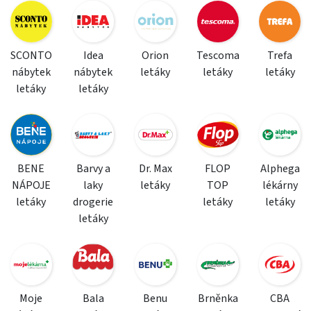
SCONTO
Idea
Orion
Tescoma
Trefa
nábytek
nábytek
letáky
letáky
letáky
letáky
letáky
BENE
Barvy a
Dr. Max
FLOP
Alphega
NÁPOJE
laky
letáky
TOP
lékárny
letáky
drogerie
letáky
letáky
letáky
Moje
Bala
Benu
Brněnka
CBA