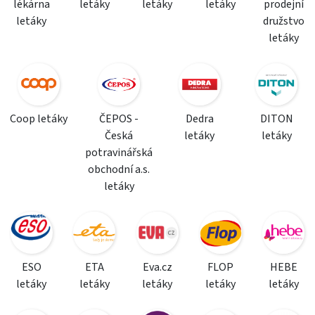
lékárna
letáky
letáky
letáky
prodejní
letáky
družstvo
letáky
Coop letáky
ČEPOS -
Dedra
DITON
Česká
letáky
letáky
potravinářská
obchodní a.s.
letáky
ESO
ETA
Eva.cz
FLOP
HEBE
letáky
letáky
letáky
letáky
letáky