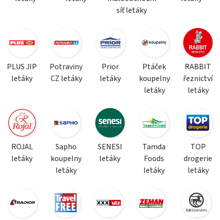
síť letáky
PLUS JIP
Potraviny
Prior
Ptáček
RABBIT
letáky
CZ letáky
letáky
koupelny
řeznictví
letáky
letáky
ROJAL
Sapho
SENESI
Tamda
TOP
letáky
koupelny
letáky
Foods
drogerie
letáky
letáky
letáky