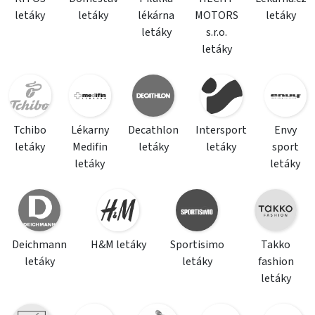
letáky
letáky
lékárna
MOTORS
letáky
letáky
s.r.o.
letáky
Tchibo
Lékarny
Decathlon
Intersport
Envy
letáky
Medifin
letáky
letáky
sport
letáky
letáky
Deichmann
H&M letáky
Sportisimo
Takko
letáky
letáky
fashion
letáky