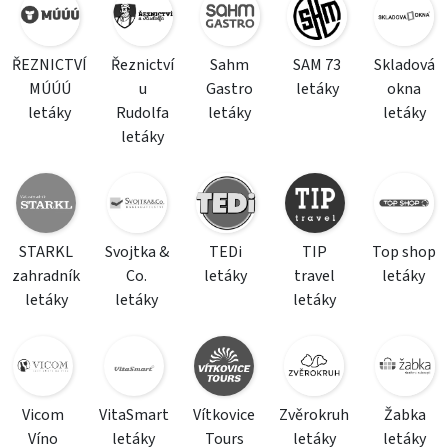
ŘEZNICTVÍ
Řeznictví
Sahm
SAM 73
Skladová
MÚÚÚ
u
Gastro
letáky
okna
letáky
Rudolfa
letáky
letáky
letáky
STARKL
Svojtka &
TEDi
TIP
Top shop
zahradník
Co.
letáky
travel
letáky
letáky
letáky
letáky
Vicom
VitaSmart
Vítkovice
Zvěrokruh
Žabka
Víno
letáky
Tours
letáky
letáky