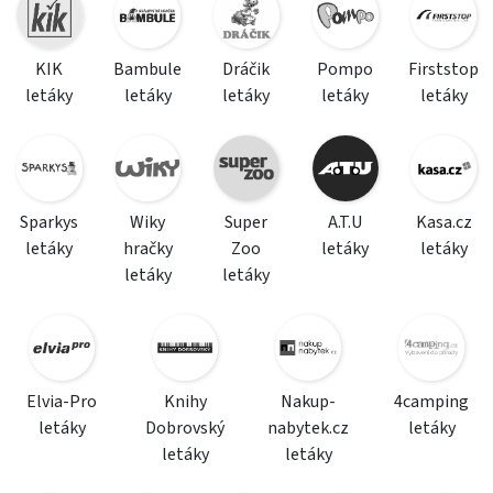
KIK
Bambule
Dráčik
Pompo
Firststop
letáky
letáky
letáky
letáky
letáky
Sparkys
Wiky
Super
A.T.U
Kasa.cz
letáky
hračky
Zoo
letáky
letáky
letáky
letáky
Elvia-Pro
Knihy
Nakup-
4camping
letáky
Dobrovský
nabytek.cz
letáky
letáky
letáky