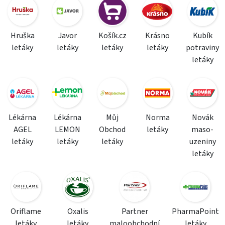
Hruška
Javor
Košík.cz
Krásno
Kubík
letáky
letáky
letáky
letáky
potraviny
letáky
Lékárna
Lékárna
Můj
Norma
Novák
AGEL
LEMON
Obchod
letáky
maso-
letáky
letáky
letáky
uzeniny
letáky
Oriflame
Oxalis
Partner
PharmaPoint
letáky
letáky
maloobchodní
letáky