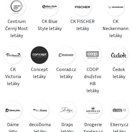
Centrum
CK Blue
CK FISCHER
CK
Černý Most
Style letáky
letáky
Neckermann
letáky
letáky
CK
Concept
Conrad.cz
COOP
Čedok
Victoria
letáky
letáky
družstvo
letáky
letáky
HB
letáky
Dáme
decoDoma
Draps
Drogerie
Eberry.cz
jídlo
letáky
letáky
Xantea.cz
letáky