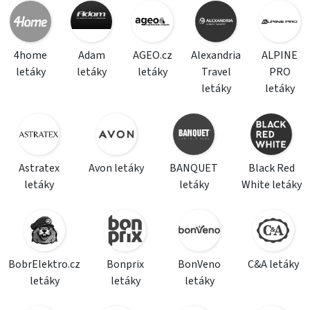
4home
Adam
AGEO.cz
Alexandria
ALPINE
letáky
letáky
letáky
Travel
PRO
letáky
letáky
Astratex
Avon letáky
BANQUET
Black Red
letáky
letáky
White letáky
BobrElektro.cz
Bonprix
BonVeno
C&A letáky
letáky
letáky
letáky