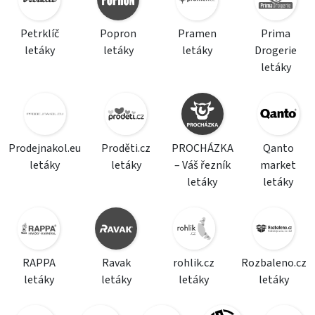
Petrklíč
Popron
Pramen
Prima
letáky
letáky
letáky
Drogerie
letáky
Prodejnakol.eu
Proděti.cz
PROCHÁZKA
Qanto
letáky
letáky
– Váš řezník
market
letáky
letáky
RAPPA
Ravak
rohlik.cz
Rozbaleno.cz
letáky
letáky
letáky
letáky