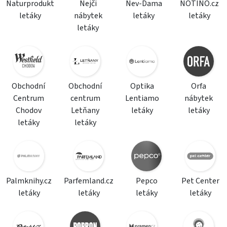
Naturprodukt
Nejči
Nev-Dama
NOTINO.cz
letáky
nábytek
letáky
letáky
letáky
Obchodní
Obchodní
Optika
Orfa
Centrum
centrum
Lentiamo
nábytek
Chodov
Letňany
letáky
letáky
letáky
letáky
Palmknihy.cz
Parfemland.cz
Pepco
Pet Center
letáky
letáky
letáky
letáky