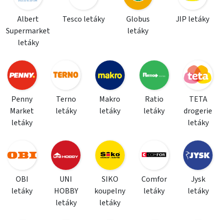
Albert
Tesco letáky
Globus
JIP letáky
Supermarket
letáky
letáky
Penny
Terno
Makro
Ratio
TETA
Market
letáky
letáky
letáky
drogerie
letáky
letáky
OBI
UNI
SIKO
Comfor
Jysk
letáky
HOBBY
koupelny
letáky
letáky
letáky
letáky