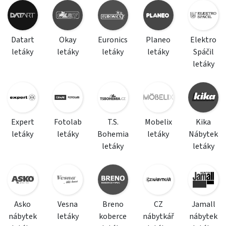
Datart
Okay
Euronics
Planeo
Elektro
letáky
letáky
letáky
letáky
Spáčil
letáky
Expert
Fotolab
T.S.
Mobelix
Kika
letáky
letáky
Bohemia
letáky
Nábytek
letáky
letáky
Asko
Vesna
Breno
CZ
Jamall
nábytek
letáky
koberce
nábytkář
nábytek