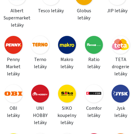
Albert
Tesco letáky
Globus
JIP letáky
Supermarket
letáky
letáky
Penny
Terno
Makro
Ratio
TETA
Market
letáky
letáky
letáky
drogerie
letáky
letáky
OBI
UNI
SIKO
Comfor
Jysk
letáky
HOBBY
koupelny
letáky
letáky
letáky
letáky