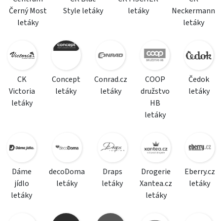
Černý Most
Style letáky
letáky
Neckermann
letáky
letáky
CK
Concept
Conrad.cz
COOP
Čedok
Victoria
letáky
letáky
družstvo
letáky
letáky
HB
letáky
Dáme
decoDoma
Draps
Drogerie
Eberry.cz
jídlo
letáky
letáky
Xantea.cz
letáky
letáky
letáky