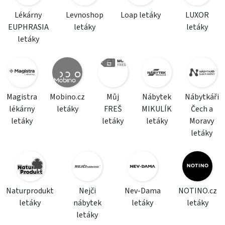
Lékárny
Levnoshop
Loap letáky
LUXOR
EUPHRASIA
letáky
letáky
letáky
Magistra
Mobino.cz
Můj
Nábytek
Nábytkáři
lékárny
letáky
FREŠ
MIKULÍK
Čech a
letáky
letáky
letáky
Moravy
letáky
Naturprodukt
Nejči
Nev-Dama
NOTINO.cz
letáky
nábytek
letáky
letáky
letáky