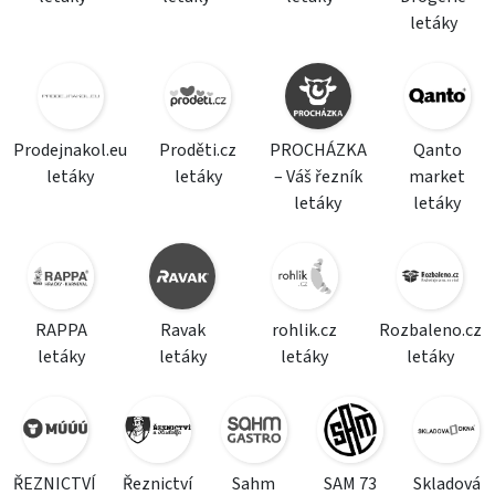
letáky
Prodejnakol.eu
Proděti.cz
PROCHÁZKA
Qanto
letáky
letáky
– Váš řezník
market
letáky
letáky
RAPPA
Ravak
rohlik.cz
Rozbaleno.cz
letáky
letáky
letáky
letáky
ŘEZNICTVÍ
Řeznictví
Sahm
SAM 73
Skladová