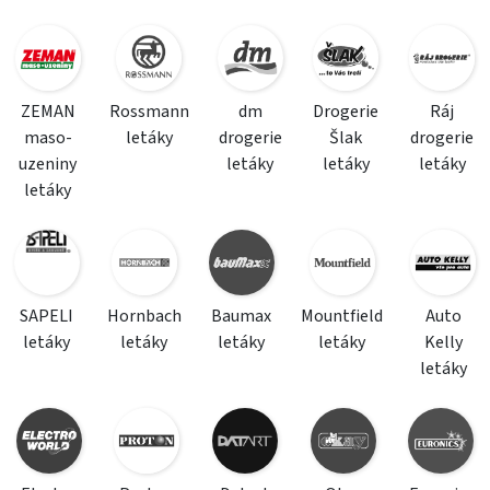
ZEMAN
Rossmann
dm
Drogerie
Ráj
maso-
letáky
drogerie
Šlak
drogerie
uzeniny
letáky
letáky
letáky
letáky
SAPELI
Hornbach
Baumax
Mountfield
Auto
letáky
letáky
letáky
letáky
Kelly
letáky