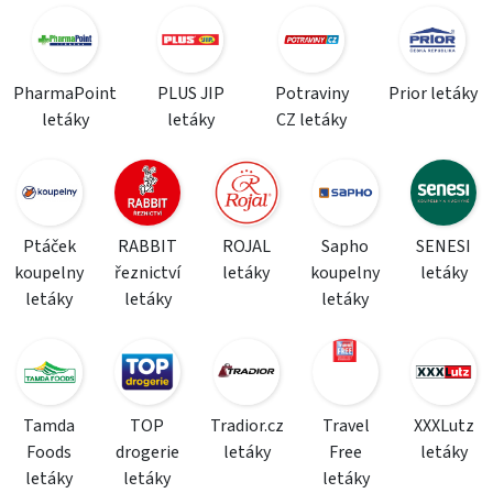
PharmaPoint
PLUS JIP
Potraviny
Prior letáky
letáky
letáky
CZ letáky
Ptáček
RABBIT
ROJAL
Sapho
SENESI
koupelny
řeznictví
letáky
koupelny
letáky
letáky
letáky
letáky
Tamda
TOP
Tradior.cz
Travel
XXXLutz
Foods
drogerie
letáky
Free
letáky
letáky
letáky
letáky