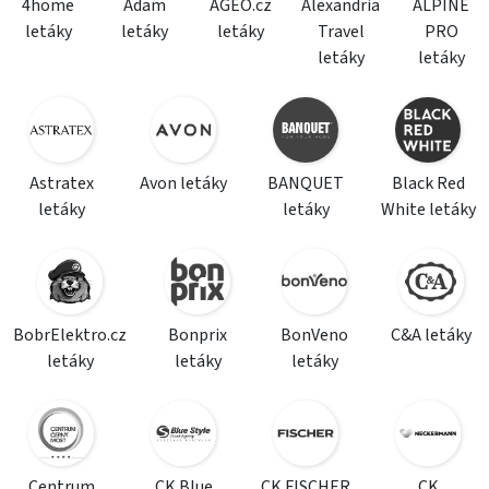
4home
Adam
AGEO.cz
Alexandria
ALPINE
letáky
letáky
letáky
Travel
PRO
letáky
letáky
Astratex
Avon letáky
BANQUET
Black Red
letáky
letáky
White letáky
BobrElektro.cz
Bonprix
BonVeno
C&A letáky
letáky
letáky
letáky
Centrum
CK Blue
CK FISCHER
CK