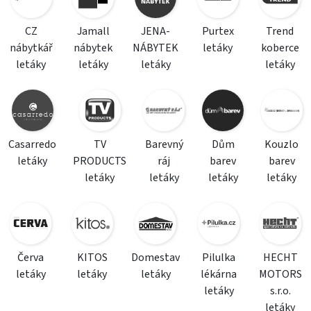
CZ
Jamall
JENA-
Purtex
Trend
nábytkář
nábytek
NÁBYTEK
letáky
koberce
letáky
letáky
letáky
letáky
Casarredo
TV
Barevný
Dům
Kouzlo
letáky
PRODUCTS
ráj
barev
barev
letáky
letáky
letáky
letáky
Červa
KITOS
Domestav
Pilulka
HECHT
letáky
letáky
letáky
lékárna
MOTORS
letáky
s.r.o.
letáky