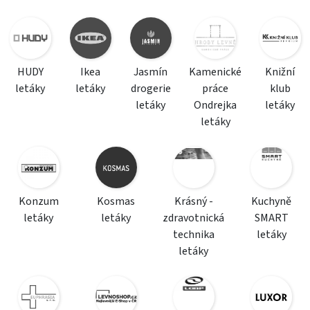
HUDY
Ikea
Jasmín
Kamenické
Knižní
letáky
letáky
drogerie
práce
klub
letáky
Ondrejka
letáky
letáky
Konzum
Kosmas
Krásný -
Kuchyně
letáky
letáky
zdravotnická
SMART
technika
letáky
letáky