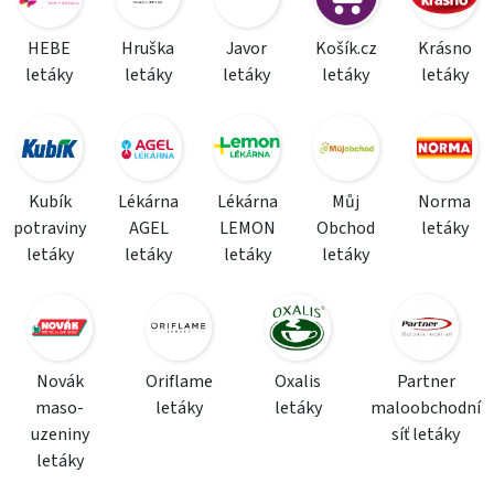
HEBE
Hruška
Javor
Košík.cz
Krásno
letáky
letáky
letáky
letáky
letáky
Kubík
Lékárna
Lékárna
Můj
Norma
potraviny
AGEL
LEMON
Obchod
letáky
letáky
letáky
letáky
letáky
Novák
Oriflame
Oxalis
Partner
maso-
letáky
letáky
maloobchodní
uzeniny
síť letáky
letáky