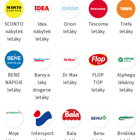
SCONTO
Idea
Orion
Tescoma
Trefa
nábytek
nábytek
letáky
letáky
letáky
letáky
letáky
BENE
Barvy a
Dr. Max
FLOP
Alphega
NÁPOJE
laky
letáky
TOP
lékárny
letáky
drogerie
letáky
letáky
letáky
Moje
Intersport
Bala
Benu
Brněnka