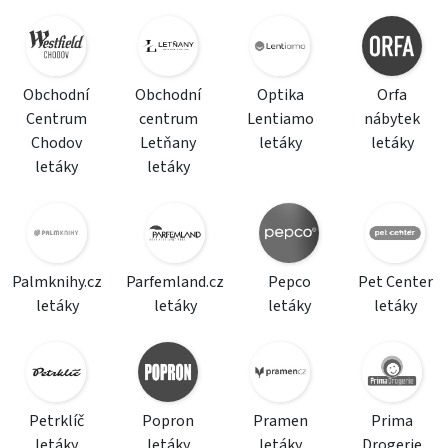
Obchodní
Obchodní
Optika
Orfa
Centrum
centrum
Lentiamo
nábytek
Chodov
Letňany
letáky
letáky
letáky
letáky
Palmknihy.cz
Parfemland.cz
Pepco
Pet Center
letáky
letáky
letáky
letáky
Petrklíč
Popron
Pramen
Prima
letáky
letáky
letáky
Drogerie