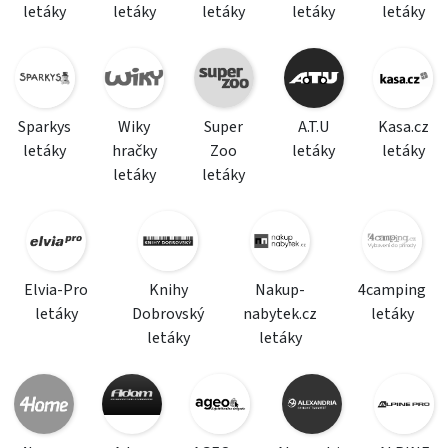
letáky
letáky
letáky
letáky
letáky
Sparkys
Wiky
Super
A.T.U
Kasa.cz
letáky
hračky
Zoo
letáky
letáky
letáky
letáky
Elvia-Pro
Knihy
Nakup-
4camping
letáky
Dobrovský
nabytek.cz
letáky
letáky
letáky