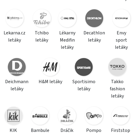
Lekarna.cz
Tchibo
Lékarny
Decathlon
Envy
letáky
letáky
Medifin
letáky
sport
letáky
letáky
Deichmann
H&M letáky
Sportisimo
Takko
letáky
letáky
fashion
letáky
KIK
Bambule
Dráčik
Pompo
Firststop