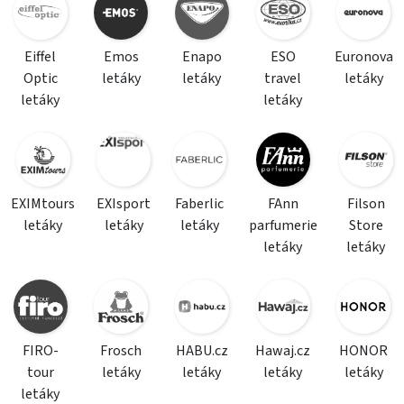
Eiffel
Emos
Enapo
ESO
Euronova
Optic
letáky
letáky
travel
letáky
letáky
letáky
EXIMtours
EXIsport
Faberlic
FAnn
Filson
letáky
letáky
letáky
parfumerie
Store
letáky
letáky
FIRO-
Frosch
HABU.cz
Hawaj.cz
HONOR
tour
letáky
letáky
letáky
letáky
letáky