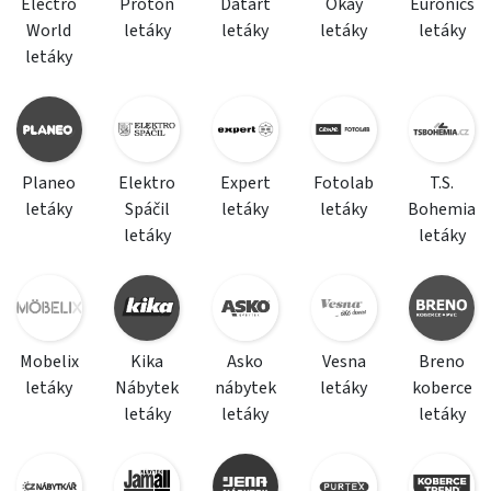
Electro
Proton
Datart
Okay
Euronics
World
letáky
letáky
letáky
letáky
letáky
Planeo
Elektro
Expert
Fotolab
T.S.
letáky
Spáčil
letáky
letáky
Bohemia
letáky
letáky
Mobelix
Kika
Asko
Vesna
Breno
letáky
Nábytek
nábytek
letáky
koberce
letáky
letáky
letáky