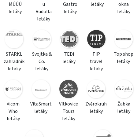
MÚÚÚ
u
Gastro
letáky
okna
letáky
Rudolfa
letáky
letáky
letáky
STARKL
Svojtka &
TEDi
TIP
Top shop
zahradník
Co.
letáky
travel
letáky
letáky
letáky
letáky
Vicom
VitaSmart
Vítkovice
Zvěrokruh
Žabka
Víno
letáky
Tours
letáky
letáky
letáky
letáky