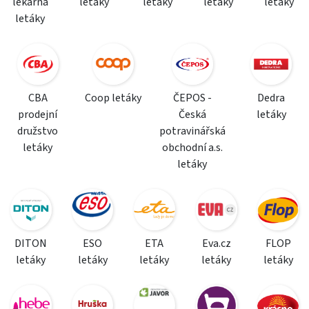
lékárna
letáky
letáky
letáky
letáky
letáky
CBA
Coop letáky
ČEPOS -
Dedra
prodejní
Česká
letáky
družstvo
potravinářská
letáky
obchodní a.s.
letáky
DITON
ESO
ETA
Eva.cz
FLOP
letáky
letáky
letáky
letáky
letáky