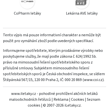
CoPharm letáky
Lekárna AVE letáky
Tento výpis má pouze informativní charakter a nemůže být
použit pro vymáhání zboží podle uvedených specifikací.
Informujeme spotřebitele, kterým prodáváme výrobky nebo
poskytujeme služby, že mají podle zákona č. 624/1992 Sb.
právo na mimosoudní řešení spotřebitelského sporu z
příslušné smlouvy. Subjektem mimosoudního řešení
spotřebitelských sporů je Česká obchodní inspekce, se sídlem
Štěpánská 567/15, 120 00 Praha 2, IČ: 000 20 869 (
www.coi.cz
).
www.iletaky.cz - pohodlné prohlížení akčních letáků
maloobchodních řetězců
|
Reklama
|
Cookies
|
Seznam
cookies
|
© 2007-2026 iLetaky.cz.