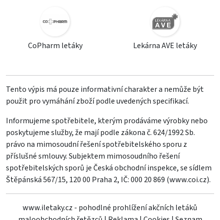
CoPharm letáky
Lekárna AVE letáky
Tento výpis má pouze informativní charakter a nemůže být
použit pro vymáhání zboží podle uvedených specifikací.
Informujeme spotřebitele, kterým prodáváme výrobky nebo
poskytujeme služby, že mají podle zákona č. 624/1992 Sb.
právo na mimosoudní řešení spotřebitelského sporu z
příslušné smlouvy. Subjektem mimosoudního řešení
spotřebitelských sporů je Česká obchodní inspekce, se sídlem
Štěpánská 567/15, 120 00 Praha 2, IČ: 000 20 869 (
www.coi.cz
).
www.iletaky.cz - pohodlné prohlížení akčních letáků
maloobchodních řetězců
|
Reklama
|
Cookies
|
Seznam