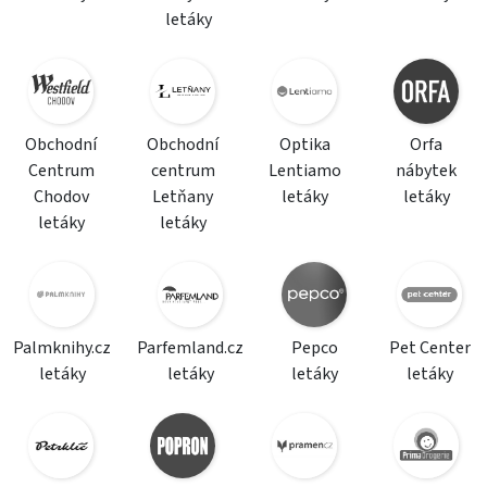
letáky
Obchodní
Obchodní
Optika
Orfa
Centrum
centrum
Lentiamo
nábytek
Chodov
Letňany
letáky
letáky
letáky
letáky
Palmknihy.cz
Parfemland.cz
Pepco
Pet Center
letáky
letáky
letáky
letáky