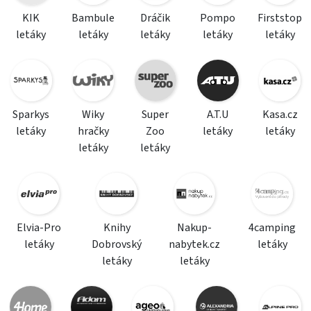
KIK
Bambule
Dráčik
Pompo
Firststop
letáky
letáky
letáky
letáky
letáky
Sparkys
Wiky
Super
A.T.U
Kasa.cz
letáky
hračky
Zoo
letáky
letáky
letáky
letáky
Elvia-Pro
Knihy
Nakup-
4camping
letáky
Dobrovský
nabytek.cz
letáky
letáky
letáky