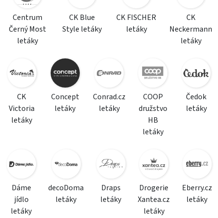
Centrum
CK Blue
CK FISCHER
CK
Černý Most
Style letáky
letáky
Neckermann
letáky
letáky
CK
Concept
Conrad.cz
COOP
Čedok
Victoria
letáky
letáky
družstvo
letáky
letáky
HB
letáky
Dáme
decoDoma
Draps
Drogerie
Eberry.cz
jídlo
letáky
letáky
Xantea.cz
letáky
letáky
letáky