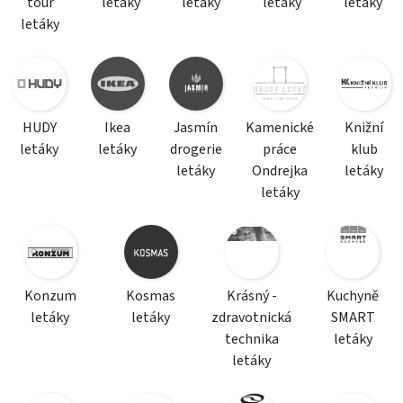
tour
letáky
letáky
letáky
letáky
letáky
HUDY
Ikea
Jasmín
Kamenické
Knižní
letáky
letáky
drogerie
práce
klub
letáky
Ondrejka
letáky
letáky
Konzum
Kosmas
Krásný -
Kuchyně
letáky
letáky
zdravotnická
SMART
technika
letáky
letáky