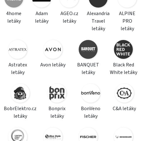
4home
Adam
AGEO.cz
Alexandria
ALPINE
letáky
letáky
letáky
Travel
PRO
letáky
letáky
Astratex
Avon letáky
BANQUET
Black Red
letáky
letáky
White letáky
BobrElektro.cz
Bonprix
BonVeno
C&A letáky
letáky
letáky
letáky