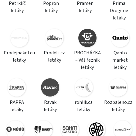
Petrklíč
Popron
Pramen
Prima
letáky
letáky
letáky
Drogerie
letáky
Prodejnakol.eu
Proděti.cz
PROCHÁZKA
Qanto
letáky
letáky
– Váš řezník
market
letáky
letáky
RAPPA
Ravak
rohlik.cz
Rozbaleno.cz
letáky
letáky
letáky
letáky