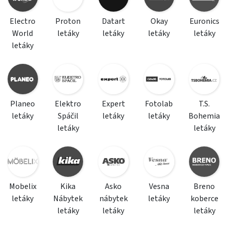
Electro
Proton
Datart
Okay
Euronics
World
letáky
letáky
letáky
letáky
letáky
Planeo
Elektro
Expert
Fotolab
T.S.
letáky
Spáčil
letáky
letáky
Bohemia
letáky
letáky
Mobelix
Kika
Asko
Vesna
Breno
letáky
Nábytek
nábytek
letáky
koberce
letáky
letáky
letáky