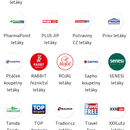
letáky
PharmaPoint
PLUS JIP
Potraviny
Prior letáky
letáky
letáky
CZ letáky
Ptáček
RABBIT
ROJAL
Sapho
SENESI
koupelny
řeznictví
letáky
koupelny
letáky
letáky
letáky
letáky
Tamda
TOP
Tradior.cz
Travel
XXXLutz