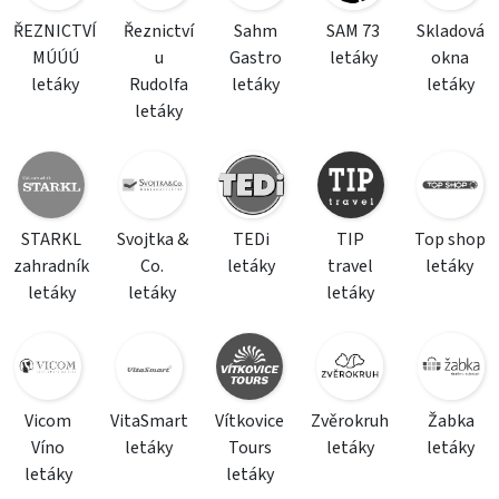
ŘEZNICTVÍ
Řeznictví
Sahm
SAM 73
Skladová
MÚÚÚ
u
Gastro
letáky
okna
letáky
Rudolfa
letáky
letáky
letáky
STARKL
Svojtka &
TEDi
TIP
Top shop
zahradník
Co.
letáky
travel
letáky
letáky
letáky
letáky
Vicom
VitaSmart
Vítkovice
Zvěrokruh
Žabka
Víno
letáky
Tours
letáky
letáky
letáky
letáky