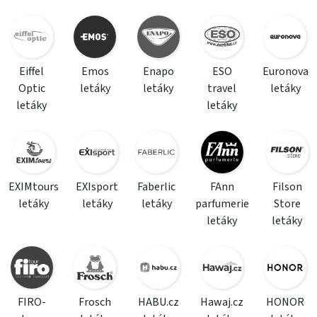
Eiffel
Emos
Enapo
ESO
Euronova
Optic
letáky
letáky
travel
letáky
letáky
letáky
EXIMtours
EXIsport
Faberlic
FAnn
Filson
letáky
letáky
letáky
parfumerie
Store
letáky
letáky
FIRO-
Frosch
HABU.cz
Hawaj.cz
HONOR