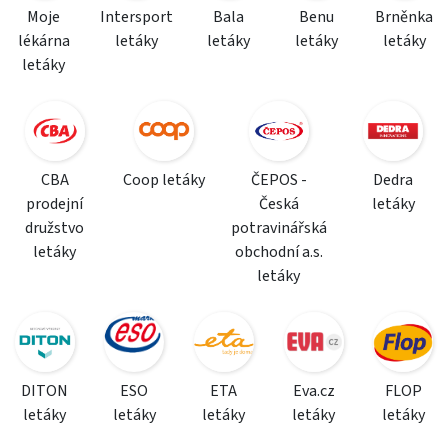
Moje
Intersport
Bala
Benu
Brněnka
lékárna
letáky
letáky
letáky
letáky
letáky
CBA
Coop letáky
ČEPOS -
Dedra
prodejní
Česká
letáky
družstvo
potravinářská
letáky
obchodní a.s.
letáky
DITON
ESO
ETA
Eva.cz
FLOP
letáky
letáky
letáky
letáky
letáky