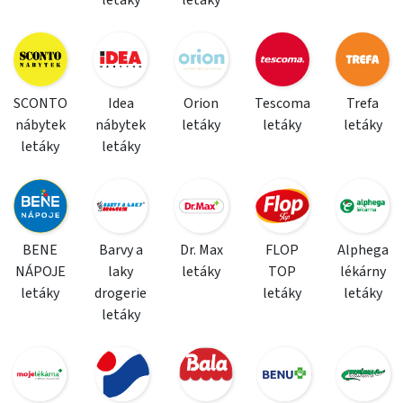
letáky
letáky
SCONTO
Idea
Orion
Tescoma
Trefa
nábytek
nábytek
letáky
letáky
letáky
letáky
letáky
BENE
Barvy a
Dr. Max
FLOP
Alphega
NÁPOJE
laky
letáky
TOP
lékárny
letáky
drogerie
letáky
letáky
letáky