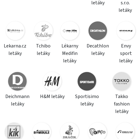
letáky
s.r.o.
letáky
Lekarna.cz
Tchibo
Lékarny
Decathlon
Envy
letáky
letáky
Medifin
letáky
sport
letáky
letáky
Deichmann
H&M letáky
Sportisimo
Takko
letáky
letáky
fashion
letáky