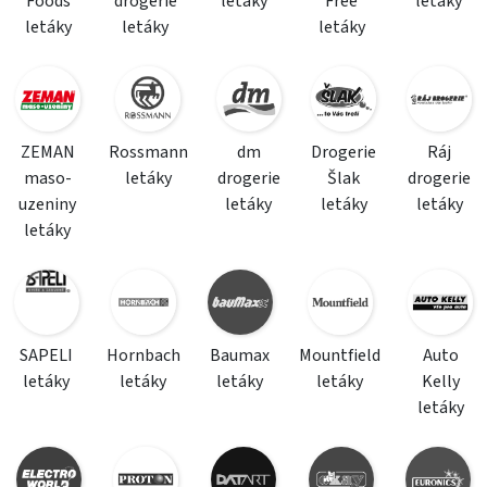
Foods
drogerie
letáky
Free
letáky
letáky
letáky
letáky
ZEMAN
Rossmann
dm
Drogerie
Ráj
maso-
letáky
drogerie
Šlak
drogerie
uzeniny
letáky
letáky
letáky
letáky
SAPELI
Hornbach
Baumax
Mountfield
Auto
letáky
letáky
letáky
letáky
Kelly
letáky