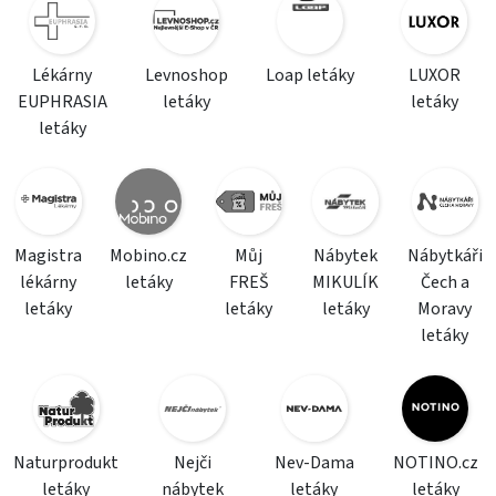
Lékárny
Levnoshop
Loap letáky
LUXOR
EUPHRASIA
letáky
letáky
letáky
Magistra
Mobino.cz
Můj
Nábytek
Nábytkáři
lékárny
letáky
FREŠ
MIKULÍK
Čech a
letáky
letáky
letáky
Moravy
letáky
Naturprodukt
Nejči
Nev-Dama
NOTINO.cz
letáky
nábytek
letáky
letáky