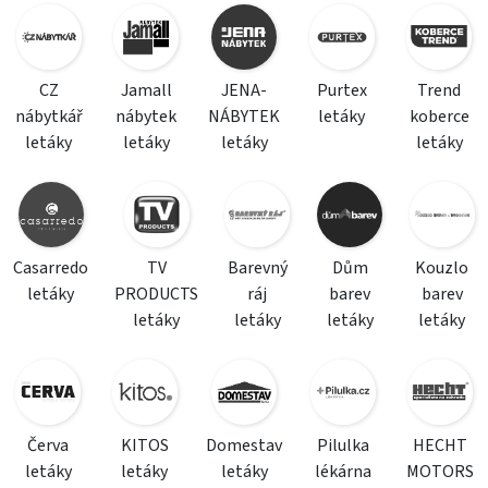
CZ
Jamall
JENA-
Purtex
Trend
nábytkář
nábytek
NÁBYTEK
letáky
koberce
letáky
letáky
letáky
letáky
Casarredo
TV
Barevný
Dům
Kouzlo
letáky
PRODUCTS
ráj
barev
barev
letáky
letáky
letáky
letáky
Červa
KITOS
Domestav
Pilulka
HECHT
letáky
letáky
letáky
lékárna
MOTORS