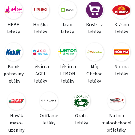
HEBE
Hruška
Javor
Košík.cz
Krásno
letáky
letáky
letáky
letáky
letáky
Kubík
Lékárna
Lékárna
Můj
Norma
potraviny
AGEL
LEMON
Obchod
letáky
letáky
letáky
letáky
letáky
Novák
Oriflame
Oxalis
Partner
maso-
letáky
letáky
maloobchodní
uzeniny
síť letáky