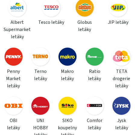
Albert
Tesco letáky
Globus
JIP letáky
Supermarket
letáky
letáky
Penny
Terno
Makro
Ratio
TETA
Market
letáky
letáky
letáky
drogerie
letáky
letáky
OBI
UNI
SIKO
Comfor
Jysk
letáky
HOBBY
koupelny
letáky
letáky