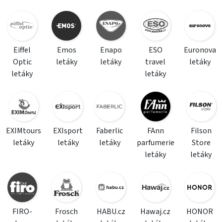
Eiffel
Emos
Enapo
ESO
Euronova
Optic
letáky
letáky
travel
letáky
letáky
letáky
EXIMtours
EXIsport
Faberlic
FAnn
Filson
letáky
letáky
letáky
parfumerie
Store
letáky
letáky
FIRO-
Frosch
HABU.cz
Hawaj.cz
HONOR