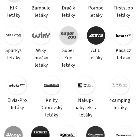
KIK
Bambule
Dráčik
Pompo
Firststop
letáky
letáky
letáky
letáky
letáky
Sparkys
Wiky
Super
A.T.U
Kasa.cz
letáky
hračky
Zoo
letáky
letáky
letáky
letáky
Elvia-Pro
Knihy
Nakup-
4camping
letáky
Dobrovský
nabytek.cz
letáky
letáky
letáky