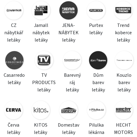
CZ
Jamall
JENA-
Purtex
Trend
nábytkář
nábytek
NÁBYTEK
letáky
koberce
letáky
letáky
letáky
letáky
Casarredo
TV
Barevný
Dům
Kouzlo
letáky
PRODUCTS
ráj
barev
barev
letáky
letáky
letáky
letáky
Červa
KITOS
Domestav
Pilulka
HECHT
letáky
letáky
letáky
lékárna
MOTORS