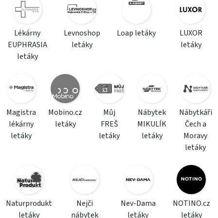
Lékárny
Levnoshop
Loap letáky
LUXOR
EUPHRASIA
letáky
letáky
letáky
Magistra
Mobino.cz
Můj
Nábytek
Nábytkáři
lékárny
letáky
FREŠ
MIKULÍK
Čech a
letáky
letáky
letáky
Moravy
letáky
Naturprodukt
Nejči
Nev-Dama
NOTINO.cz
letáky
nábytek
letáky
letáky