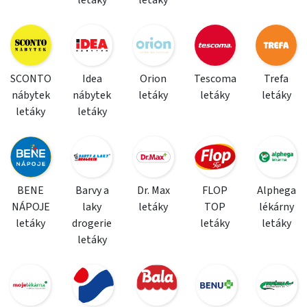
letáky
letáky
SCONTO
Idea
Orion
Tescoma
Trefa
nábytek
nábytek
letáky
letáky
letáky
letáky
letáky
BENE
Barvy a
Dr. Max
FLOP
Alphega
NÁPOJE
laky
letáky
TOP
lékárny
letáky
drogerie
letáky
letáky
letáky