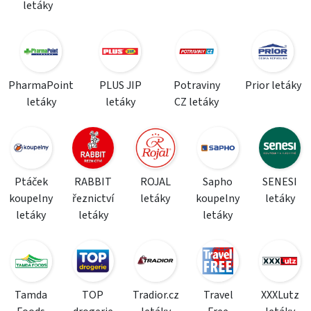
letáky
PharmaPoint
PLUS JIP
Potraviny
Prior letáky
letáky
letáky
CZ letáky
Ptáček
RABBIT
ROJAL
Sapho
SENESI
koupelny
řeznictví
letáky
koupelny
letáky
letáky
letáky
letáky
Tamda
TOP
Tradior.cz
Travel
XXXLutz