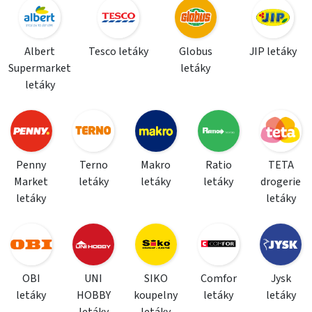
Albert
Tesco letáky
Globus
JIP letáky
Supermarket
letáky
letáky
Penny
Terno
Makro
Ratio
TETA
Market
letáky
letáky
letáky
drogerie
letáky
letáky
OBI
UNI
SIKO
Comfor
Jysk
letáky
HOBBY
koupelny
letáky
letáky