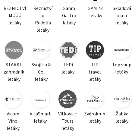
ŘEZNICTVÍ
Řeznictví
Sahm
SAM 73
Skladová
MÚÚÚ
u
Gastro
letáky
okna
letáky
Rudolfa
letáky
letáky
letáky
STARKL
Svojtka &
TEDi
TIP
Top shop
zahradník
Co.
letáky
travel
letáky
letáky
letáky
letáky
Vicom
VitaSmart
Vítkovice
Zvěrokruh
Žabka
Víno
letáky
Tours
letáky
letáky
letáky
letáky