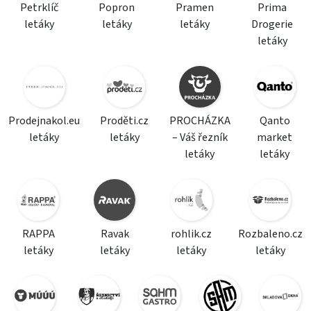
Petrklíč
Popron
Pramen
Prima
letáky
letáky
letáky
Drogerie
letáky
Prodejnakol.eu
Proděti.cz
PROCHÁZKA
Qanto
letáky
letáky
– Váš řezník
market
letáky
letáky
RAPPA
Ravak
rohlik.cz
Rozbaleno.cz
letáky
letáky
letáky
letáky