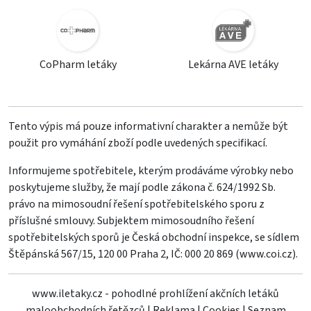
CoPharm letáky
Lekárna AVE letáky
Tento výpis má pouze informativní charakter a nemůže být
použit pro vymáhání zboží podle uvedených specifikací.
Informujeme spotřebitele, kterým prodáváme výrobky nebo
poskytujeme služby, že mají podle zákona č. 624/1992 Sb.
právo na mimosoudní řešení spotřebitelského sporu z
příslušné smlouvy. Subjektem mimosoudního řešení
spotřebitelských sporů je Česká obchodní inspekce, se sídlem
Štěpánská 567/15, 120 00 Praha 2, IČ: 000 20 869 (
www.coi.cz
).
www.iletaky.cz - pohodlné prohlížení akčních letáků
maloobchodních řetězců
|
Reklama
|
Cookies
|
Seznam