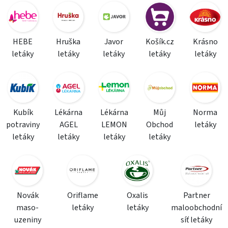
HEBE
Hruška
Javor
Košík.cz
Krásno
letáky
letáky
letáky
letáky
letáky
Kubík
Lékárna
Lékárna
Můj
Norma
potraviny
AGEL
LEMON
Obchod
letáky
letáky
letáky
letáky
letáky
Novák
Oriflame
Oxalis
Partner
maso-
letáky
letáky
maloobchodní
uzeniny
síť letáky