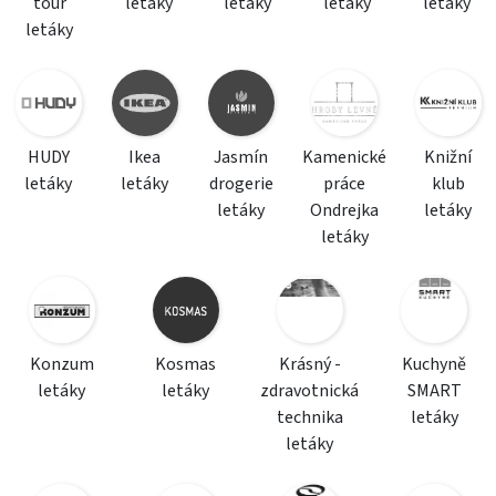
tour
letáky
letáky
letáky
letáky
letáky
HUDY
Ikea
Jasmín
Kamenické
Knižní
letáky
letáky
drogerie
práce
klub
letáky
Ondrejka
letáky
letáky
Konzum
Kosmas
Krásný -
Kuchyně
letáky
letáky
zdravotnická
SMART
technika
letáky
letáky