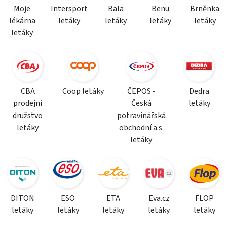
Moje
Intersport
Bala
Benu
Brněnka
lékárna
letáky
letáky
letáky
letáky
letáky
CBA
Coop letáky
ČEPOS -
Dedra
prodejní
Česká
letáky
družstvo
potravinářská
letáky
obchodní a.s.
letáky
DITON
ESO
ETA
Eva.cz
FLOP
letáky
letáky
letáky
letáky
letáky