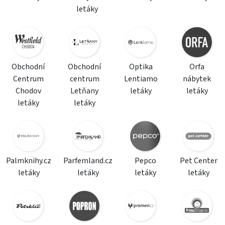
letáky
Obchodní
Obchodní
Optika
Orfa
Centrum
centrum
Lentiamo
nábytek
Chodov
Letňany
letáky
letáky
letáky
letáky
Palmknihy.cz
Parfemland.cz
Pepco
Pet Center
letáky
letáky
letáky
letáky