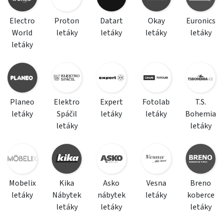
Electro
Proton
Datart
Okay
Euronics
World
letáky
letáky
letáky
letáky
letáky
Planeo
Elektro
Expert
Fotolab
T.S.
letáky
Spáčil
letáky
letáky
Bohemia
letáky
letáky
Mobelix
Kika
Asko
Vesna
Breno
letáky
Nábytek
nábytek
letáky
koberce
letáky
letáky
letáky