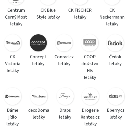
Centrum
CK Blue
CK FISCHER
CK
Černý Most
Style letáky
letáky
Neckermann
letáky
letáky
CK
Concept
Conrad.cz
COOP
Čedok
Victoria
letáky
letáky
družstvo
letáky
letáky
HB
letáky
Dáme
decoDoma
Draps
Drogerie
Eberry.cz
jídlo
letáky
letáky
Xantea.cz
letáky
letáky
letáky