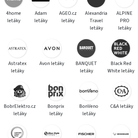
4home
Adam
AGEO.cz
Alexandria
ALPINE
letáky
letáky
letáky
Travel
PRO
letáky
letáky
Astratex
Avon letáky
BANQUET
Black Red
letáky
letáky
White letáky
BobrElektro.cz
Bonprix
BonVeno
C&A letáky
letáky
letáky
letáky