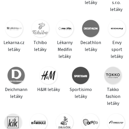
letáky
s.r.o.
letáky
Lekarna.cz
Tchibo
Lékarny
Decathlon
Envy
letáky
letáky
Medifin
letáky
sport
letáky
letáky
Deichmann
H&M letáky
Sportisimo
Takko
letáky
letáky
fashion
letáky