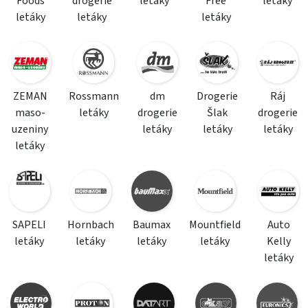
Foods
drogerie
letáky
Free
letáky
letáky
letáky
letáky
ZEMAN
Rossmann
dm
Drogerie
Ráj
maso-
letáky
drogerie
Šlak
drogerie
uzeniny
letáky
letáky
letáky
letáky
SAPELI
Hornbach
Baumax
Mountfield
Auto
letáky
letáky
letáky
letáky
Kelly
letáky