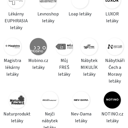
Lékárny
Levnoshop
Loap letáky
LUXOR
EUPHRASIA
letáky
letáky
letáky
Magistra
Mobino.cz
Můj
Nábytek
Nábytkáři
lékárny
letáky
FREŠ
MIKULÍK
Čech a
letáky
letáky
letáky
Moravy
letáky
Naturprodukt
Nejči
Nev-Dama
NOTINO.cz
letáky
nábytek
letáky
letáky
letáky