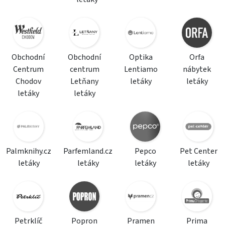
Obchodní
Obchodní
Optika
Orfa
Centrum
centrum
Lentiamo
nábytek
Chodov
Letňany
letáky
letáky
letáky
letáky
Palmknihy.cz
Parfemland.cz
Pepco
Pet Center
letáky
letáky
letáky
letáky
Petrklíč
Popron
Pramen
Prima