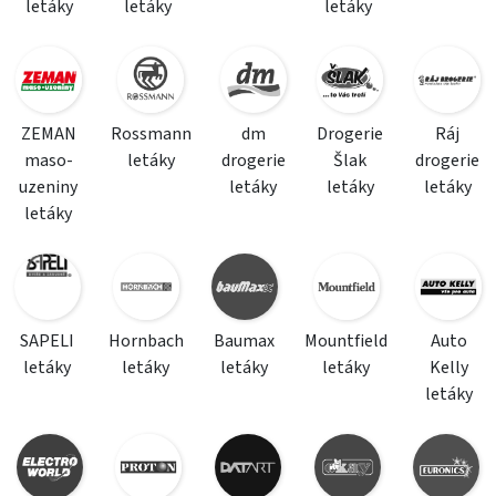
letáky
letáky
letáky
ZEMAN
Rossmann
dm
Drogerie
Ráj
maso-
letáky
drogerie
Šlak
drogerie
uzeniny
letáky
letáky
letáky
letáky
SAPELI
Hornbach
Baumax
Mountfield
Auto
letáky
letáky
letáky
letáky
Kelly
letáky