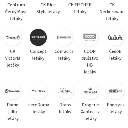
Centrum
CK Blue
CK FISCHER
CK
Černý Most
Style letáky
letáky
Neckermann
letáky
letáky
CK
Concept
Conrad.cz
COOP
Čedok
Victoria
letáky
letáky
družstvo
letáky
letáky
HB
letáky
Dáme
decoDoma
Draps
Drogerie
Eberry.cz
jídlo
letáky
letáky
Xantea.cz
letáky
letáky
letáky