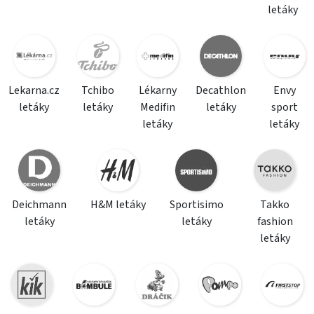
letáky
Lekarna.cz
Tchibo
Lékarny
Decathlon
Envy
letáky
letáky
Medifin
letáky
sport
letáky
letáky
Deichmann
H&M letáky
Sportisimo
Takko
letáky
letáky
fashion
letáky