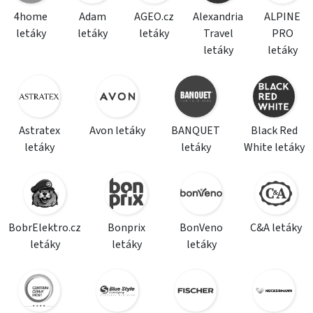
4home
Adam
AGEO.cz
Alexandria
ALPINE
letáky
letáky
letáky
Travel
PRO
letáky
letáky
Astratex
Avon letáky
BANQUET
Black Red
letáky
letáky
White letáky
BobrElektro.cz
Bonprix
BonVeno
C&A letáky
letáky
letáky
letáky