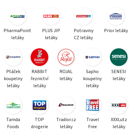
PharmaPoint
PLUS JIP
Potraviny
Prior letáky
letáky
letáky
CZ letáky
Ptáček
RABBIT
ROJAL
Sapho
SENESI
koupelny
řeznictví
letáky
koupelny
letáky
letáky
letáky
letáky
Tamda
TOP
Tradior.cz
Travel
XXXLutz
Foods
drogerie
letáky
Free
letáky