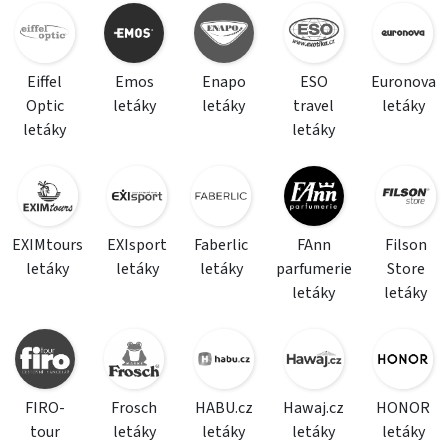
Eiffel
Emos
Enapo
ESO
Euronova
Optic
letáky
letáky
travel
letáky
letáky
letáky
EXIMtours
EXIsport
Faberlic
FAnn
Filson
letáky
letáky
letáky
parfumerie
Store
letáky
letáky
FIRO-
Frosch
HABU.cz
Hawaj.cz
HONOR
tour
letáky
letáky
letáky
letáky