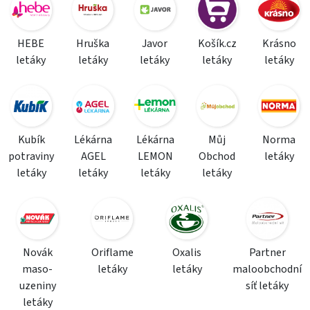
HEBE
Hruška
Javor
Košík.cz
Krásno
letáky
letáky
letáky
letáky
letáky
Kubík
Lékárna
Lékárna
Můj
Norma
potraviny
AGEL
LEMON
Obchod
letáky
letáky
letáky
letáky
letáky
Novák
Oriflame
Oxalis
Partner
maso-
letáky
letáky
maloobchodní
uzeniny
síť letáky
letáky