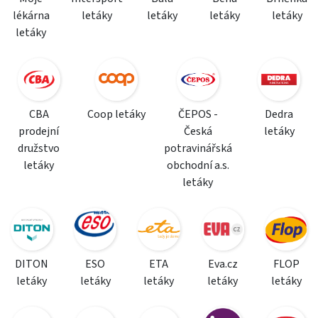
lékárna
letáky
letáky
letáky
letáky
letáky
CBA
Coop letáky
ČEPOS -
Dedra
prodejní
Česká
letáky
družstvo
potravinářská
letáky
obchodní a.s.
letáky
DITON
ESO
ETA
Eva.cz
FLOP
letáky
letáky
letáky
letáky
letáky