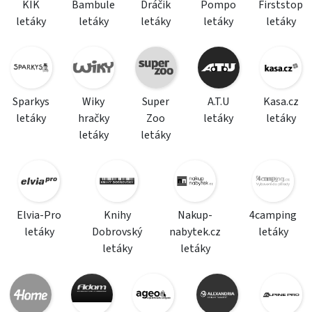
KIK
Bambule
Dráčik
Pompo
Firststop
letáky
letáky
letáky
letáky
letáky
Sparkys
Wiky
Super
A.T.U
Kasa.cz
letáky
hračky
Zoo
letáky
letáky
letáky
letáky
Elvia-Pro
Knihy
Nakup-
4camping
letáky
Dobrovský
nabytek.cz
letáky
letáky
letáky