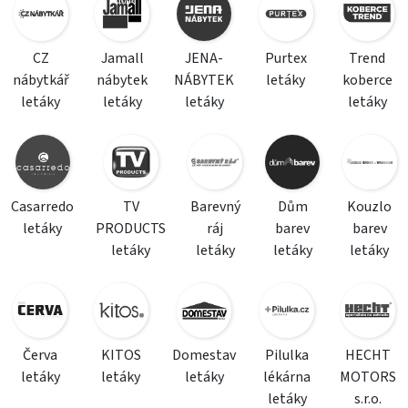
CZ
Jamall
JENA-
Purtex
Trend
nábytkář
nábytek
NÁBYTEK
letáky
koberce
letáky
letáky
letáky
letáky
Casarredo
TV
Barevný
Dům
Kouzlo
letáky
PRODUCTS
ráj
barev
barev
letáky
letáky
letáky
letáky
Červa
KITOS
Domestav
Pilulka
HECHT
letáky
letáky
letáky
lékárna
MOTORS
letáky
s.r.o.