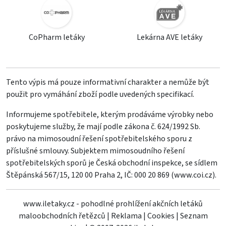
CoPharm letáky
Lekárna AVE letáky
Tento výpis má pouze informativní charakter a nemůže být
použit pro vymáhání zboží podle uvedených specifikací.
Informujeme spotřebitele, kterým prodáváme výrobky nebo
poskytujeme služby, že mají podle zákona č. 624/1992 Sb.
právo na mimosoudní řešení spotřebitelského sporu z
příslušné smlouvy. Subjektem mimosoudního řešení
spotřebitelských sporů je Česká obchodní inspekce, se sídlem
Štěpánská 567/15, 120 00 Praha 2, IČ: 000 20 869 (
www.coi.cz
).
www.iletaky.cz - pohodlné prohlížení akčních letáků
maloobchodních řetězců
|
Reklama
|
Cookies
|
Seznam