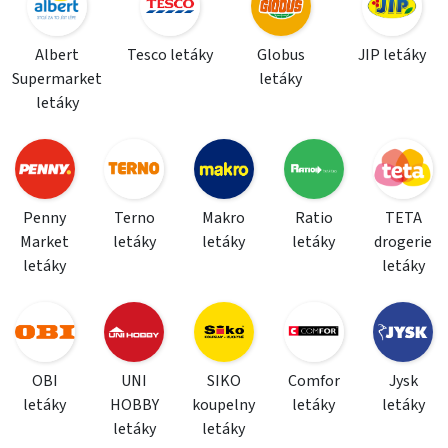
Albert
Tesco letáky
Globus
JIP letáky
Supermarket
letáky
letáky
Penny
Terno
Makro
Ratio
TETA
Market
letáky
letáky
letáky
drogerie
letáky
letáky
OBI
UNI
SIKO
Comfor
Jysk
letáky
HOBBY
koupelny
letáky
letáky
letáky
letáky