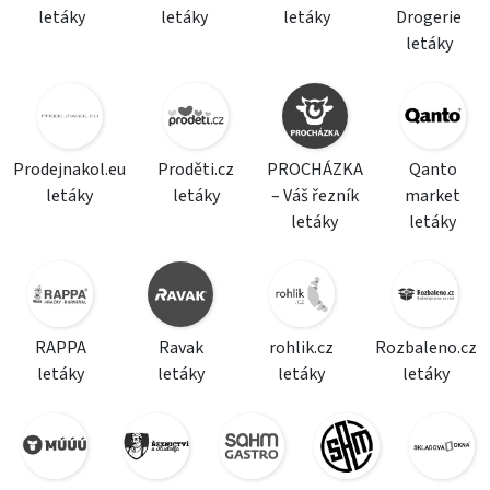
letáky
letáky
letáky
Drogerie
letáky
Prodejnakol.eu
Proděti.cz
PROCHÁZKA
Qanto
letáky
letáky
– Váš řezník
market
letáky
letáky
RAPPA
Ravak
rohlik.cz
Rozbaleno.cz
letáky
letáky
letáky
letáky