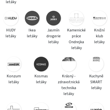
letáky
HUDY
Ikea
Jasmín
Kamenické
Knižní
letáky
letáky
drogerie
práce
klub
letáky
Ondrejka
letáky
letáky
Konzum
Kosmas
Krásný -
Kuchyně
letáky
letáky
zdravotnická
SMART
technika
letáky
letáky