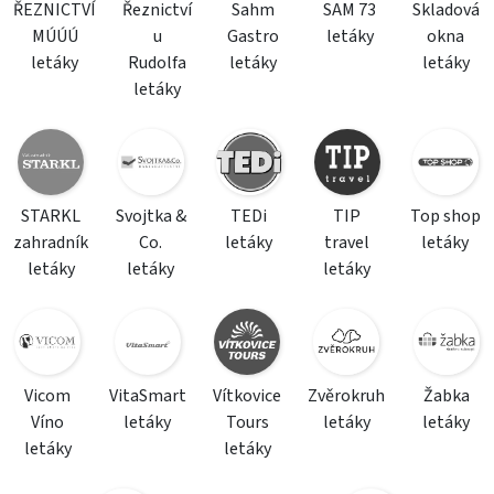
ŘEZNICTVÍ
Řeznictví
Sahm
SAM 73
Skladová
MÚÚÚ
u
Gastro
letáky
okna
letáky
Rudolfa
letáky
letáky
letáky
STARKL
Svojtka &
TEDi
TIP
Top shop
zahradník
Co.
letáky
travel
letáky
letáky
letáky
letáky
Vicom
VitaSmart
Vítkovice
Zvěrokruh
Žabka
Víno
letáky
Tours
letáky
letáky
letáky
letáky