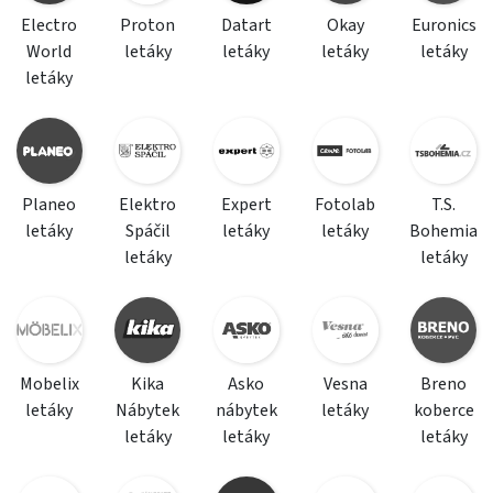
Electro
Proton
Datart
Okay
Euronics
World
letáky
letáky
letáky
letáky
letáky
Planeo
Elektro
Expert
Fotolab
T.S.
letáky
Spáčil
letáky
letáky
Bohemia
letáky
letáky
Mobelix
Kika
Asko
Vesna
Breno
letáky
Nábytek
nábytek
letáky
koberce
letáky
letáky
letáky