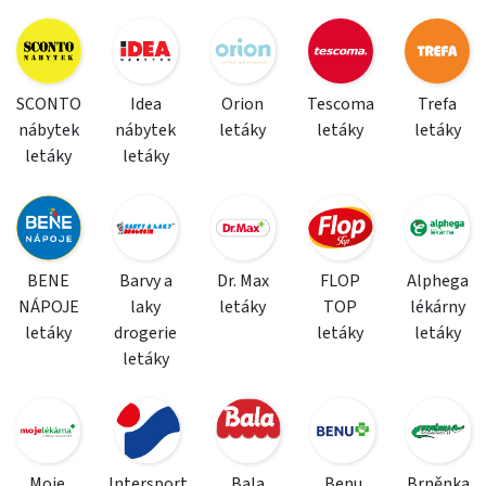
SCONTO
Idea
Orion
Tescoma
Trefa
nábytek
nábytek
letáky
letáky
letáky
letáky
letáky
BENE
Barvy a
Dr. Max
FLOP
Alphega
NÁPOJE
laky
letáky
TOP
lékárny
letáky
drogerie
letáky
letáky
letáky
Moje
Intersport
Bala
Benu
Brněnka