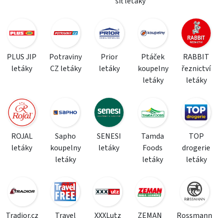
síť letáky
PLUS JIP
Potraviny
Prior
Ptáček
RABBIT
letáky
CZ letáky
letáky
koupelny
řeznictví
letáky
letáky
ROJAL
Sapho
SENESI
Tamda
TOP
letáky
koupelny
letáky
Foods
drogerie
letáky
letáky
letáky
Tradior.cz
Travel
XXXLutz
ZEMAN
Rossmann