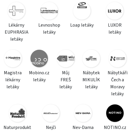
Lékárny
Levnoshop
Loap letáky
LUXOR
EUPHRASIA
letáky
letáky
letáky
Magistra
Mobino.cz
Můj
Nábytek
Nábytkáři
lékárny
letáky
FREŠ
MIKULÍK
Čech a
letáky
letáky
letáky
Moravy
letáky
Naturprodukt
Nejči
Nev-Dama
NOTINO.cz