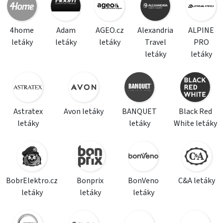
4home
Adam
AGEO.cz
Alexandria
ALPINE
letáky
letáky
letáky
Travel
PRO
letáky
letáky
Astratex
Avon letáky
BANQUET
Black Red
letáky
letáky
White letáky
BobrElektro.cz
Bonprix
BonVeno
C&A letáky
letáky
letáky
letáky