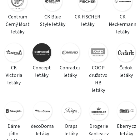
Centrum
CK Blue
CK FISCHER
CK
Černý Most
Style letáky
letáky
Neckermann
letáky
letáky
CK
Concept
Conrad.cz
COOP
Čedok
Victoria
letáky
letáky
družstvo
letáky
letáky
HB
letáky
Dáme
decoDoma
Draps
Drogerie
Eberry.cz
jídlo
letáky
letáky
Xantea.cz
letáky