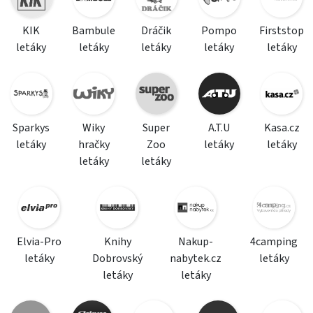
KIK
Bambule
Dráčik
Pompo
Firststop
letáky
letáky
letáky
letáky
letáky
Sparkys
Wiky
Super
A.T.U
Kasa.cz
letáky
hračky
Zoo
letáky
letáky
letáky
letáky
Elvia-Pro
Knihy
Nakup-
4camping
letáky
Dobrovský
nabytek.cz
letáky
letáky
letáky