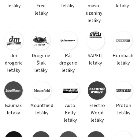
letáky
Free
letáky
maso-
letáky
letáky
uzeniny
letáky
dm
Drogerie
Ráj
SAPELI
Hornbach
drogerie
Šlak
drogerie
letáky
letáky
letáky
letáky
letáky
Baumax
Mountfield
Auto
Electro
Proton
letáky
letáky
Kelly
World
letáky
letáky
letáky