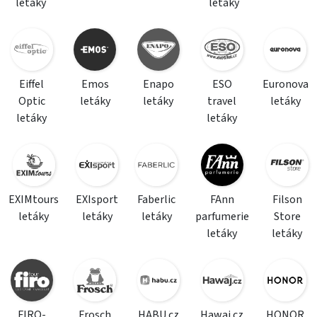
letáky
letáky
Eiffel
Emos
Enapo
ESO
Euronova
Optic
letáky
letáky
travel
letáky
letáky
letáky
EXIMtours
EXIsport
Faberlic
FAnn
Filson
letáky
letáky
letáky
parfumerie
Store
letáky
letáky
FIRO-
Frosch
HABU.cz
Hawaj.cz
HONOR