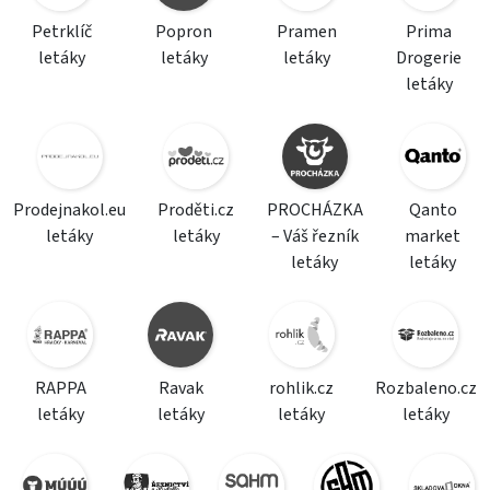
Petrklíč
Popron
Pramen
Prima
letáky
letáky
letáky
Drogerie
letáky
Prodejnakol.eu
Proděti.cz
PROCHÁZKA
Qanto
letáky
letáky
– Váš řezník
market
letáky
letáky
RAPPA
Ravak
rohlik.cz
Rozbaleno.cz
letáky
letáky
letáky
letáky