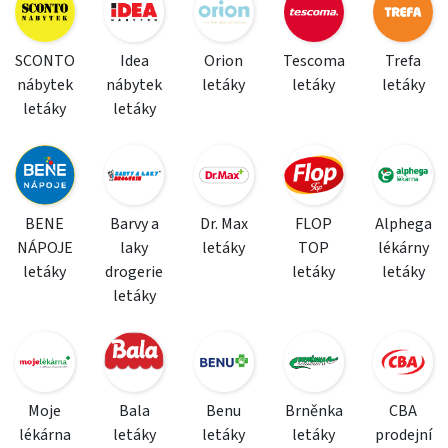
SCONTO
Idea
Orion
Tescoma
Trefa
nábytek
nábytek
letáky
letáky
letáky
letáky
letáky
BENE
Barvy a
Dr. Max
FLOP
Alphega
NÁPOJE
laky
letáky
TOP
lékárny
letáky
drogerie
letáky
letáky
letáky
Moje
Bala
Benu
Brněnka
CBA
lékárna
letáky
letáky
letáky
prodejní