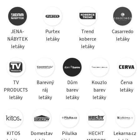
JENA-
Purtex
Trend
Casarredo
NÁBYTEK
letáky
koberce
letáky
letáky
letáky
TV
Barevný
Dům
Kouzlo
Červa
PRODUCTS
ráj
barev
barev
letáky
letáky
letáky
letáky
letáky
KITOS
Domestav
Pilulka
HECHT
Lekarna.cz