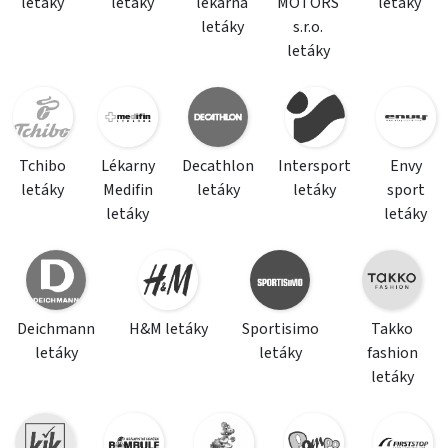
letáky
letáky
lékárna
MOTORS
letáky
letáky
s.r.o.
letáky
Tchibo
Lékarny
Decathlon
Intersport
Envy
letáky
Medifin
letáky
letáky
sport
letáky
letáky
Deichmann
H&M letáky
Sportisimo
Takko
letáky
letáky
fashion
letáky