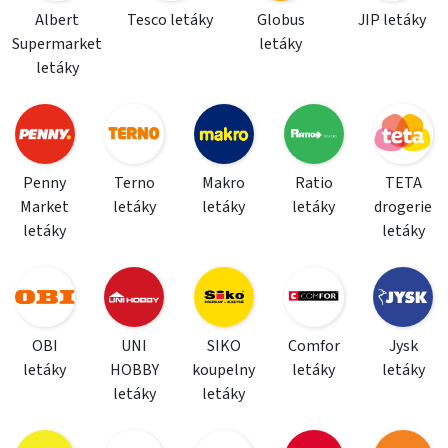
Albert
Tesco letáky
Globus
JIP letáky
Supermarket
letáky
letáky
Penny
Terno
Makro
Ratio
TETA
Market
letáky
letáky
letáky
drogerie
letáky
letáky
OBI
UNI
SIKO
Comfor
Jysk
letáky
HOBBY
koupelny
letáky
letáky
letáky
letáky