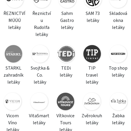
ŘEZNICTVÍ
Řeznictví
Sahm
SAM 73
Skladová
MÚÚÚ
u
Gastro
letáky
okna
letáky
Rudolfa
letáky
letáky
letáky
STARKL
Svojtka &
TEDi
TIP
Top shop
zahradník
Co.
letáky
travel
letáky
letáky
letáky
letáky
Vicom
VitaSmart
Vítkovice
Zvěrokruh
Žabka
Víno
letáky
Tours
letáky
letáky
letáky
letáky