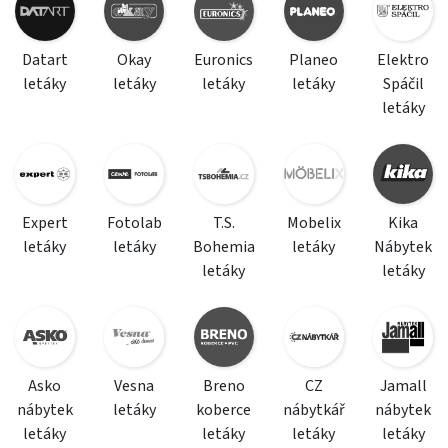
Datart
Okay
Euronics
Planeo
Elektro
letáky
letáky
letáky
letáky
Spáčil
letáky
Expert
Fotolab
T.S.
Mobelix
Kika
letáky
letáky
Bohemia
letáky
Nábytek
letáky
letáky
Asko
Vesna
Breno
CZ
Jamall
nábytek
letáky
koberce
nábytkář
nábytek
letáky
letáky
letáky
letáky