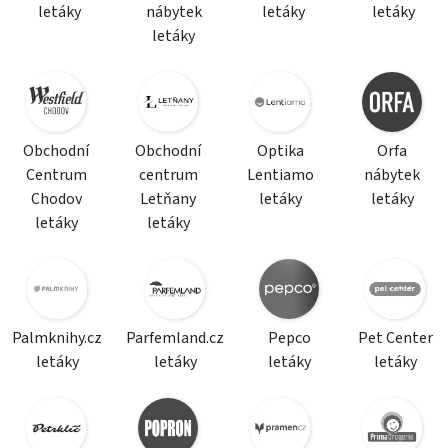
letáky
nábytek
letáky
letáky
letáky
Obchodní
Obchodní
Optika
Orfa
Centrum
centrum
Lentiamo
nábytek
Chodov
Letňany
letáky
letáky
letáky
letáky
Palmknihy.cz
Parfemland.cz
Pepco
Pet Center
letáky
letáky
letáky
letáky