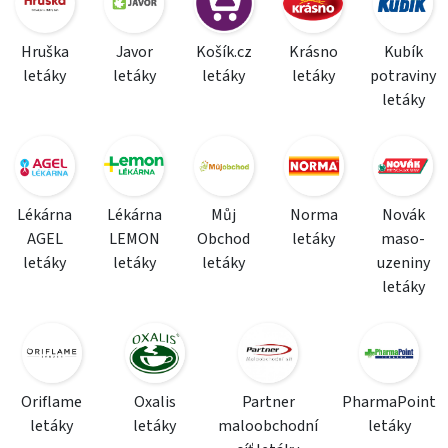
Hruška
Javor
Košík.cz
Krásno
Kubík
letáky
letáky
letáky
letáky
potraviny
letáky
Lékárna
Lékárna
Můj
Norma
Novák
AGEL
LEMON
Obchod
letáky
maso-
letáky
letáky
letáky
uzeniny
letáky
Oriflame
Oxalis
Partner
PharmaPoint
letáky
letáky
maloobchodní
letáky