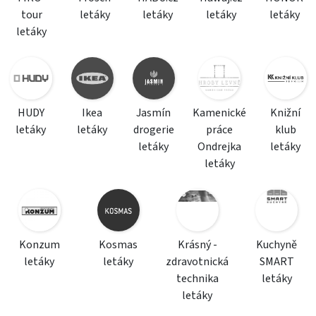
tour
letáky
letáky
letáky
letáky
letáky
HUDY
Ikea
Jasmín
Kamenické
Knižní
letáky
letáky
drogerie
práce
klub
letáky
Ondrejka
letáky
letáky
Konzum
Kosmas
Krásný -
Kuchyně
letáky
letáky
zdravotnická
SMART
technika
letáky
letáky