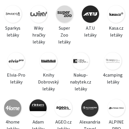
Sparkys
Wiky
Super
A.T.U
Kasa.cz
letáky
hračky
Zoo
letáky
letáky
letáky
letáky
Elvia-Pro
Knihy
Nakup-
4camping
letáky
Dobrovský
nabytek.cz
letáky
letáky
letáky
4home
Adam
AGEO.cz
Alexandria
ALPINE