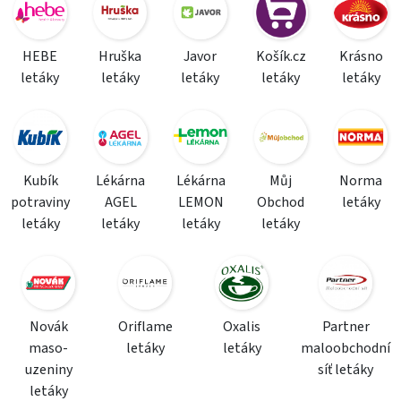
HEBE
Hruška
Javor
Košík.cz
Krásno
letáky
letáky
letáky
letáky
letáky
Kubík
Lékárna
Lékárna
Můj
Norma
potraviny
AGEL
LEMON
Obchod
letáky
letáky
letáky
letáky
letáky
Novák
Oriflame
Oxalis
Partner
maso-
letáky
letáky
maloobchodní
uzeniny
síť letáky
letáky