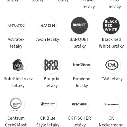
letáky
letáky
letáky
Travel
PRO
letáky
letáky
Astratex
Avon letáky
BANQUET
Black Red
letáky
letáky
White letáky
BobrElektro.cz
Bonprix
BonVeno
C&A letáky
letáky
letáky
letáky
Centrum
CK Blue
CK FISCHER
CK
Černý Most
Style letáky
letáky
Neckermann