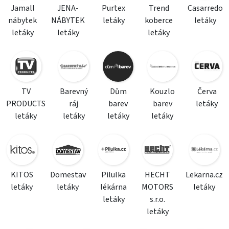
Jamall
JENA-
Purtex
Trend
Casarredo
nábytek
NÁBYTEK
letáky
koberce
letáky
letáky
letáky
letáky
TV
Barevný
Dům
Kouzlo
Červa
PRODUCTS
ráj
barev
barev
letáky
letáky
letáky
letáky
letáky
KITOS
Domestav
Pilulka
HECHT
Lekarna.cz
letáky
letáky
lékárna
MOTORS
letáky
letáky
s.r.o.
letáky