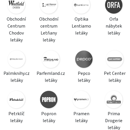
Obchodní
Obchodní
Optika
Orfa
Centrum
centrum
Lentiamo
nábytek
Chodov
Letňany
letáky
letáky
letáky
letáky
Palmknihy.cz
Parfemland.cz
Pepco
Pet Center
letáky
letáky
letáky
letáky
Petrklíč
Popron
Pramen
Prima
letáky
letáky
letáky
Drogerie
letáky