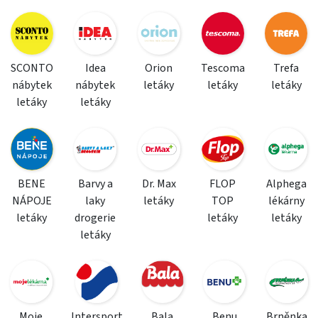
SCONTO
Idea
Orion
Tescoma
Trefa
nábytek
nábytek
letáky
letáky
letáky
letáky
letáky
BENE
Barvy a
Dr. Max
FLOP
Alphega
NÁPOJE
laky
letáky
TOP
lékárny
letáky
drogerie
letáky
letáky
letáky
Moje
Intersport
Bala
Benu
Brněnka