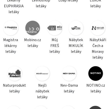
Lékárny
Levnoshop
Loap letáky
LUXOR
EUPHRASIA
letáky
letáky
letáky
Magistra
Mobino.cz
Můj
Nábytek
Nábytkáři
lékárny
letáky
FREŠ
MIKULÍK
Čech a
letáky
letáky
letáky
Moravy
letáky
Naturprodukt
Nejči
Nev-Dama
NOTINO.cz
letáky
nábytek
letáky
letáky
letáky