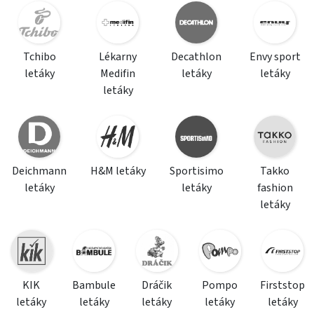
Tchibo
Lékarny
Decathlon
Envy sport
letáky
Medifin
letáky
letáky
letáky
Deichmann
H&M letáky
Sportisimo
Takko
letáky
letáky
fashion
letáky
KIK
Bambule
Dráčik
Pompo
Firststop
letáky
letáky
letáky
letáky
letáky