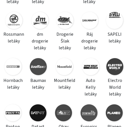
letáky
letáky
letáky
Rossmann
dm
Drogerie
Ráj
SAPELI
letáky
drogerie
Šlak
drogerie
letáky
letáky
letáky
letáky
Hornbach
Baumax
Mountfield
Auto
Electro
letáky
letáky
letáky
Kelly
World
letáky
letáky
Proton
Datart
Okay
Euronics
Planeo