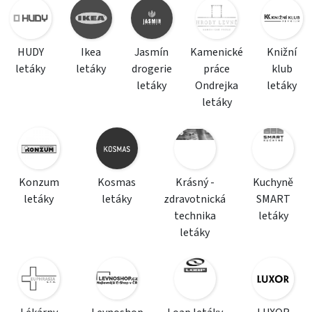
HUDY
Ikea
Jasmín
Kamenické
Knižní
letáky
letáky
drogerie
práce
klub
letáky
Ondrejka
letáky
letáky
Konzum
Kosmas
Krásný -
Kuchyně
letáky
letáky
zdravotnická
SMART
technika
letáky
letáky