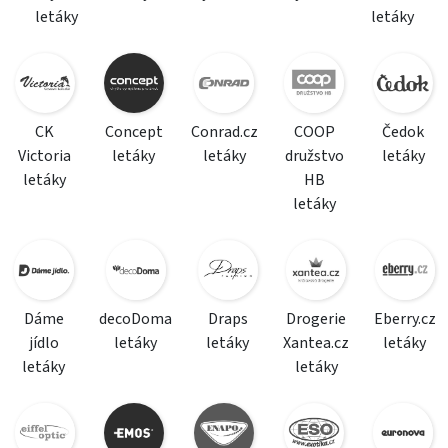
letáky
letáky
CK
Concept
Conrad.cz
COOP
Čedok
Victoria
letáky
letáky
družstvo
letáky
letáky
HB
letáky
Dáme
decoDoma
Draps
Drogerie
Eberry.cz
jídlo
letáky
letáky
Xantea.cz
letáky
letáky
letáky