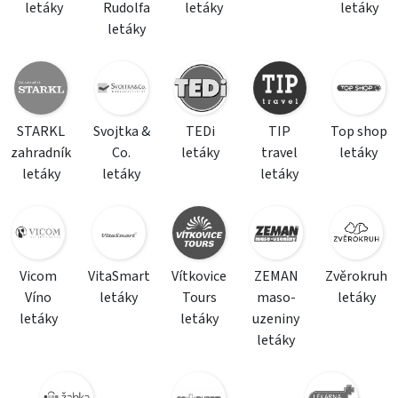
letáky
Rudolfa
letáky
letáky
letáky
STARKL
Svojtka &
TEDi
TIP
Top shop
zahradník
Co.
letáky
travel
letáky
letáky
letáky
letáky
Vicom
VitaSmart
Vítkovice
ZEMAN
Zvěrokruh
Víno
letáky
Tours
maso-
letáky
letáky
letáky
uzeniny
letáky