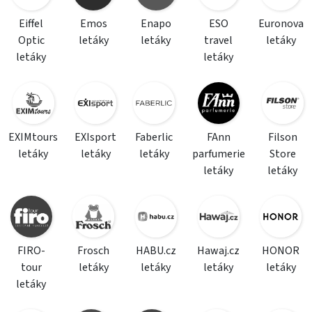
Eiffel
Emos
Enapo
ESO
Euronova
Optic
letáky
letáky
travel
letáky
letáky
letáky
EXIMtours
EXIsport
Faberlic
FAnn
Filson
letáky
letáky
letáky
parfumerie
Store
letáky
letáky
FIRO-
Frosch
HABU.cz
Hawaj.cz
HONOR
tour
letáky
letáky
letáky
letáky
letáky