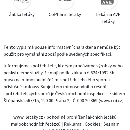
Žabka letáky
CoPharm letáky
Lekárna AVE
letáky
Tento výpis má pouze informativní charakter a nemůže být
použit pro vymáhání zboží podle uvedených specifikací.
Informujeme spotřebitele, kterým prodáváme výrobky nebo
poskytujeme služby, že mají podle zákona č. 624/1992 Sb.
právo na mimosoudní řešení spotřebitelského sporu z
příslušné smlouvy. Subjektem mimosoudního řešení
spotřebitelských sporů je Česká obchodní inspekce, se sídlem
Štěpánská 567/15, 120 00 Praha 2, IČ: 000 20 869 (
www.coi.cz
).
www.iletaky.cz - pohodlné prohlížení akčních letáků
maloobchodních řetězců
|
Reklama
|
Cookies
|
Seznam