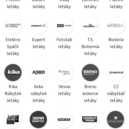
letáky
letáky
letáky
letáky
letáky
Elektro
Expert
Fotolab
T.S.
Mobelix
Spáčil
letáky
letáky
Bohemia
letáky
letáky
letáky
Kika
Asko
Vesna
Breno
CZ
Nábytek
nábytek
letáky
koberce
nábytkář
letáky
letáky
letáky
letáky