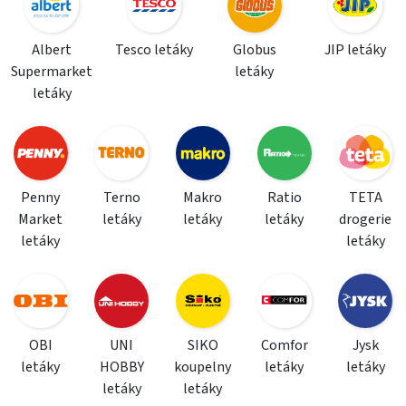
Albert
Tesco letáky
Globus
JIP letáky
Supermarket
letáky
letáky
Penny
Terno
Makro
Ratio
TETA
Market
letáky
letáky
letáky
drogerie
letáky
letáky
OBI
UNI
SIKO
Comfor
Jysk
letáky
HOBBY
koupelny
letáky
letáky
letáky
letáky