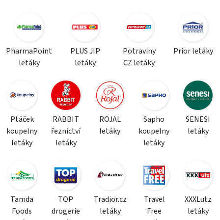
PharmaPoint
PLUS JIP
Potraviny
Prior letáky
letáky
letáky
CZ letáky
Ptáček
RABBIT
ROJAL
Sapho
SENESI
koupelny
řeznictví
letáky
koupelny
letáky
letáky
letáky
letáky
Tamda
TOP
Tradior.cz
Travel
XXXLutz
Foods
drogerie
letáky
Free
letáky