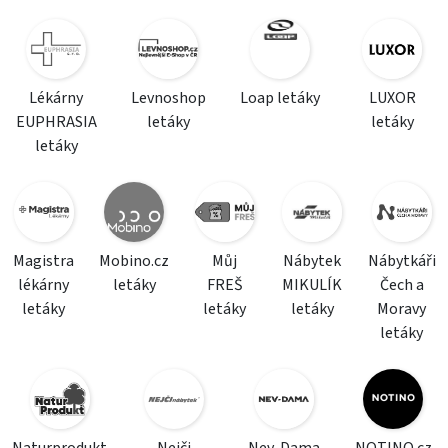
Lékárny
Levnoshop
Loap letáky
LUXOR
EUPHRASIA
letáky
letáky
letáky
Magistra
Mobino.cz
Můj
Nábytek
Nábytkáři
lékárny
letáky
FREŠ
MIKULÍK
Čech a
letáky
letáky
letáky
Moravy
letáky