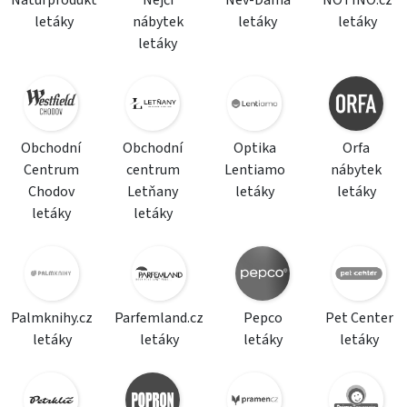
Naturprodukt
Nejči
Nev-Dama
NOTINO.cz
letáky
nábytek
letáky
letáky
letáky
Obchodní
Obchodní
Optika
Orfa
Centrum
centrum
Lentiamo
nábytek
Chodov
Letňany
letáky
letáky
letáky
letáky
Palmknihy.cz
Parfemland.cz
Pepco
Pet Center
letáky
letáky
letáky
letáky