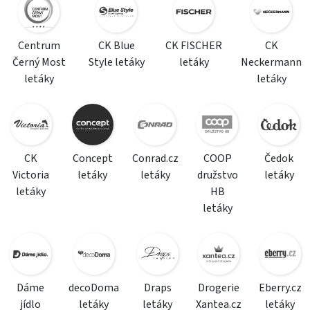
Centrum
CK Blue
CK FISCHER
CK
Černý Most
Style letáky
letáky
Neckermann
letáky
letáky
CK
Concept
Conrad.cz
COOP
Čedok
Victoria
letáky
letáky
družstvo
letáky
letáky
HB
letáky
Dáme
decoDoma
Draps
Drogerie
Eberry.cz
jídlo
letáky
letáky
Xantea.cz
letáky