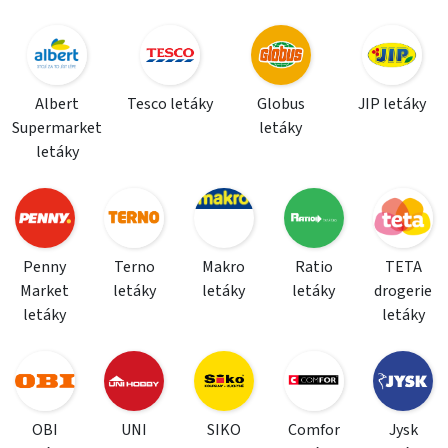
Albert
Tesco letáky
Globus
JIP letáky
Supermarket
letáky
letáky
Penny
Terno
Makro
Ratio
TETA
Market
letáky
letáky
letáky
drogerie
letáky
letáky
OBI
UNI
SIKO
Comfor
Jysk