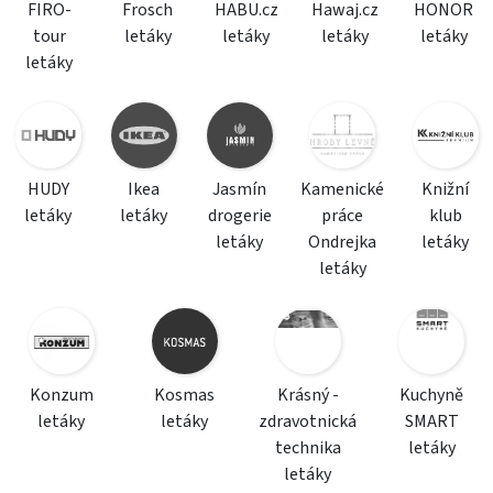
FIRO-
Frosch
HABU.cz
Hawaj.cz
HONOR
tour
letáky
letáky
letáky
letáky
letáky
HUDY
Ikea
Jasmín
Kamenické
Knižní
letáky
letáky
drogerie
práce
klub
letáky
Ondrejka
letáky
letáky
Konzum
Kosmas
Krásný -
Kuchyně
letáky
letáky
zdravotnická
SMART
technika
letáky
letáky