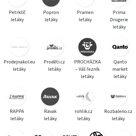
Petrklíč
Popron
Pramen
Prima
letáky
letáky
letáky
Drogerie
letáky
Prodejnakol.eu
Proděti.cz
PROCHÁZKA
Qanto
letáky
letáky
– Váš řezník
market
letáky
letáky
RAPPA
Ravak
rohlik.cz
Rozbaleno.cz
letáky
letáky
letáky
letáky