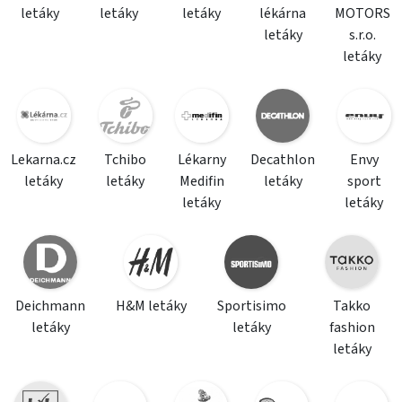
letáky
letáky
letáky
lékárna
MOTORS
letáky
s.r.o.
letáky
Lekarna.cz
Tchibo
Lékarny
Decathlon
Envy
letáky
letáky
Medifin
letáky
sport
letáky
letáky
Deichmann
H&M letáky
Sportisimo
Takko
letáky
letáky
fashion
letáky