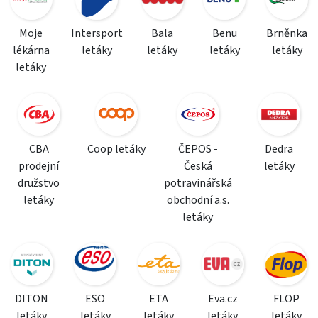
Moje
Intersport
Bala
Benu
Brněnka
lékárna
letáky
letáky
letáky
letáky
letáky
CBA
Coop letáky
ČEPOS -
Dedra
prodejní
Česká
letáky
družstvo
potravinářská
letáky
obchodní a.s.
letáky
DITON
ESO
ETA
Eva.cz
FLOP
letáky
letáky
letáky
letáky
letáky