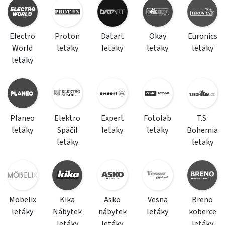
Electro
Proton
Datart
Okay
Euronics
World
letáky
letáky
letáky
letáky
letáky
Planeo
Elektro
Expert
Fotolab
T.S.
letáky
Spáčil
letáky
letáky
Bohemia
letáky
letáky
Mobelix
Kika
Asko
Vesna
Breno
letáky
Nábytek
nábytek
letáky
koberce
letáky
letáky
letáky