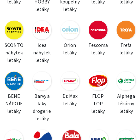
letáky
HOBBY
koupelny
letáky
letáky
letáky
letáky
SCONTO
Idea
Orion
Tescoma
Trefa
nábytek
nábytek
letáky
letáky
letáky
letáky
letáky
BENE
Barvy a
Dr. Max
FLOP
Alphega
NÁPOJE
laky
letáky
TOP
lékárny
letáky
drogerie
letáky
letáky
letáky