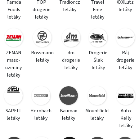
Tamda
TOP
Tradior.cz
Travel
XXXLutz
Foods
drogerie
letáky
Free
letáky
letáky
letáky
letáky
ZEMAN
Rossmann
dm
Drogerie
Ráj
maso-
letáky
drogerie
Šlak
drogerie
uzeniny
letáky
letáky
letáky
letáky
SAPELI
Hornbach
Baumax
Mountfield
Auto
letáky
letáky
letáky
letáky
Kelly
letáky