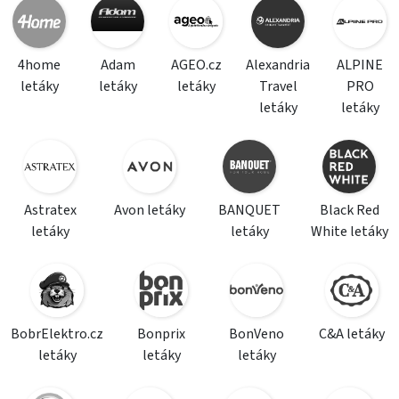
4home
Adam
AGEO.cz
Alexandria
ALPINE
letáky
letáky
letáky
Travel
PRO
letáky
letáky
Astratex
Avon letáky
BANQUET
Black Red
letáky
letáky
White letáky
BobrElektro.cz
Bonprix
BonVeno
C&A letáky
letáky
letáky
letáky