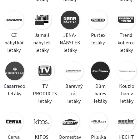
CZ
Jamall
JENA-
Purtex
Trend
nábytkář
nábytek
NÁBYTEK
letáky
koberce
letáky
letáky
letáky
letáky
Casarredo
TV
Barevný
Dům
Kouzlo
letáky
PRODUCTS
ráj
barev
barev
letáky
letáky
letáky
letáky
Červa
KITOS
Domestav
Pilulka
HECHT