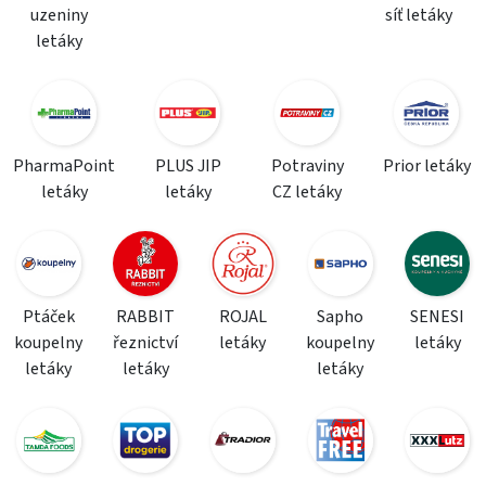
uzeniny
síť letáky
letáky
PharmaPoint
PLUS JIP
Potraviny
Prior letáky
letáky
letáky
CZ letáky
Ptáček
RABBIT
ROJAL
Sapho
SENESI
koupelny
řeznictví
letáky
koupelny
letáky
letáky
letáky
letáky