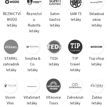
ŘEZNICTVÍ
Řeznictví
Sahm
SAM 73
Skladová
MÚÚÚ
u
Gastro
letáky
okna
letáky
Rudolfa
letáky
letáky
letáky
STARKL
Svojtka &
TEDi
TIP
Top shop
zahradník
Co.
letáky
travel
letáky
letáky
letáky
letáky
Vicom
VitaSmart
Vítkovice
Zvěrokruh
Žabka
Víno
letáky
Tours
letáky
letáky