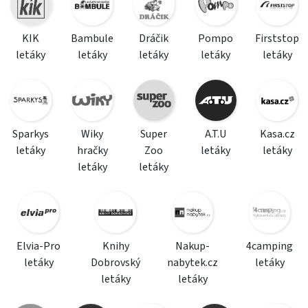
KIK
Bambule
Dráčik
Pompo
Firststop
letáky
letáky
letáky
letáky
letáky
Sparkys
Wiky
Super
A.T.U
Kasa.cz
letáky
hračky
Zoo
letáky
letáky
letáky
letáky
Elvia-Pro
Knihy
Nakup-
4camping
letáky
Dobrovský
nabytek.cz
letáky
letáky
letáky