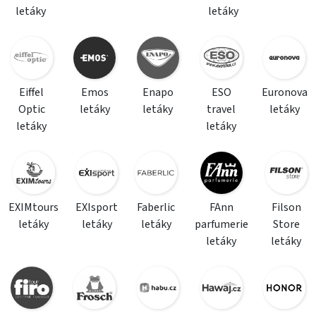
letáky
letáky
Eiffel
Emos
Enapo
ESO
Euronova
Optic
letáky
letáky
travel
letáky
letáky
letáky
EXIMtours
EXIsport
Faberlic
FAnn
Filson
letáky
letáky
letáky
parfumerie
Store
letáky
letáky