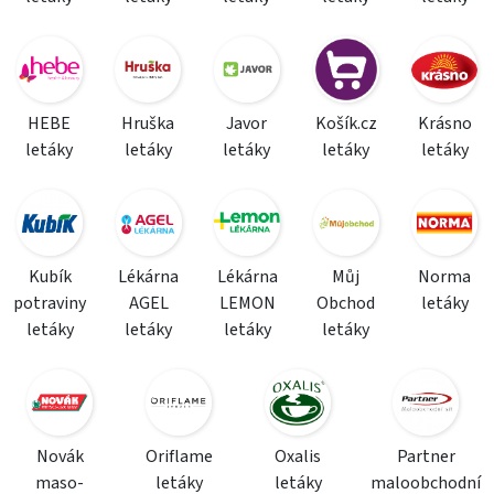
HEBE
Hruška
Javor
Košík.cz
Krásno
letáky
letáky
letáky
letáky
letáky
Kubík
Lékárna
Lékárna
Můj
Norma
potraviny
AGEL
LEMON
Obchod
letáky
letáky
letáky
letáky
letáky
Novák
Oriflame
Oxalis
Partner
maso-
letáky
letáky
maloobchodní