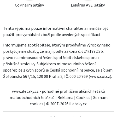
CoPharm letáky
Lekárna AVE letáky
Tento výpis má pouze informativní charakter a nemůže být
použit pro vymáhání zboží podle uvedených specifikací.
Informujeme spotřebitele, kterým prodáváme výrobky nebo
poskytujeme služby, že mají podle zákona č. 624/1992 Sb.
právo na mimosoudní řešení spotřebitelského sporu z
příslušné smlouvy. Subjektem mimosoudního řešení
spotřebitelských sporů je Česká obchodní inspekce, se sídlem
Štěpánská 567/15, 120 00 Praha 2, IČ: 000 20 869 (
www.coi.cz
).
www.iletaky.cz - pohodlné prohlížení akčních letáků
maloobchodních řetězců
|
Reklama
|
Cookies
|
Seznam
cookies
|
© 2007-2026 iLetaky.cz.