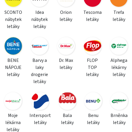
SCONTO
Idea
Orion
Tescoma
Trefa
nábytek
nábytek
letáky
letáky
letáky
letáky
letáky
BENE
Barvy a
Dr. Max
FLOP
Alphega
NÁPOJE
laky
letáky
TOP
lékárny
letáky
drogerie
letáky
letáky
letáky
Moje
Intersport
Bala
Benu
Brněnka
lékárna
letáky
letáky
letáky
letáky
letáky