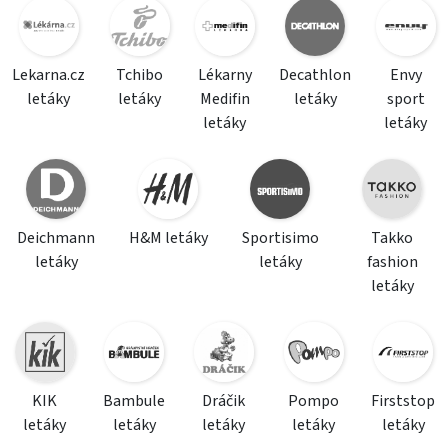
Lekarna.cz
Tchibo
Lékarny
Decathlon
Envy
letáky
letáky
Medifin
letáky
sport
letáky
letáky
Deichmann
H&M letáky
Sportisimo
Takko
letáky
letáky
fashion
letáky
KIK
Bambule
Dráčik
Pompo
Firststop
letáky
letáky
letáky
letáky
letáky