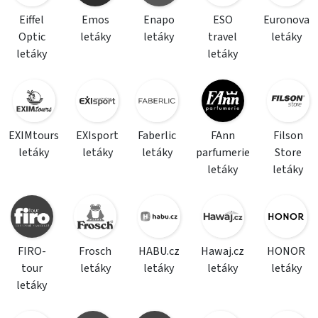
Eiffel
Emos
Enapo
ESO
Euronova
Optic
letáky
letáky
travel
letáky
letáky
letáky
EXIMtours
EXIsport
Faberlic
FAnn
Filson
letáky
letáky
letáky
parfumerie
Store
letáky
letáky
FIRO-
Frosch
HABU.cz
Hawaj.cz
HONOR
tour
letáky
letáky
letáky
letáky
letáky