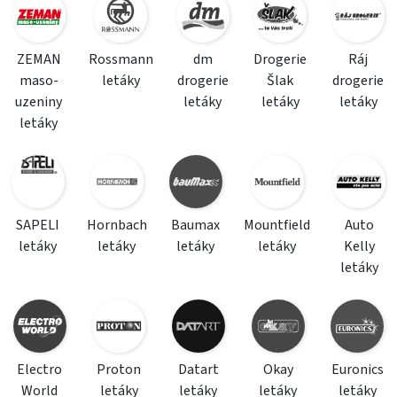
ZEMAN
Rossmann
dm
Drogerie
Ráj
maso-
letáky
drogerie
Šlak
drogerie
uzeniny
letáky
letáky
letáky
letáky
SAPELI
Hornbach
Baumax
Mountfield
Auto
letáky
letáky
letáky
letáky
Kelly
letáky
Electro
Proton
Datart
Okay
Euronics
World
letáky
letáky
letáky
letáky