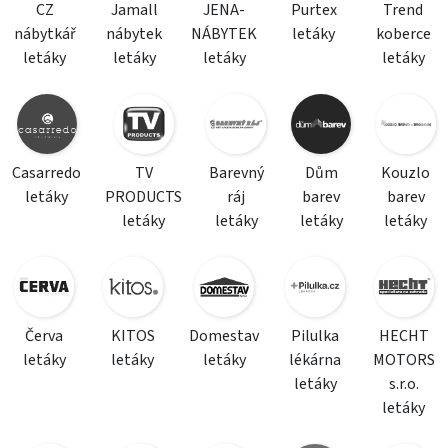
CZ
Jamall
JENA-
Purtex
Trend
nábytkář
nábytek
NÁBYTEK
letáky
koberce
letáky
letáky
letáky
letáky
Casarredo
TV
Barevný
Dům
Kouzlo
letáky
PRODUCTS
ráj
barev
barev
letáky
letáky
letáky
letáky
Červa
KITOS
Domestav
Pilulka
HECHT
letáky
letáky
letáky
lékárna
MOTORS
letáky
s.r.o.
letáky