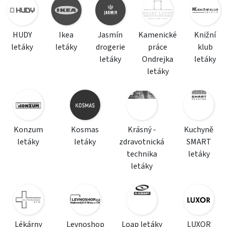
HUDY
Ikea
Jasmín
Kamenické
Knižní
letáky
letáky
drogerie
práce
klub
letáky
Ondrejka
letáky
letáky
Konzum
Kosmas
Krásný -
Kuchyně
letáky
letáky
zdravotnická
SMART
technika
letáky
letáky
Lékárny
Levnoshop
Loap letáky
LUXOR