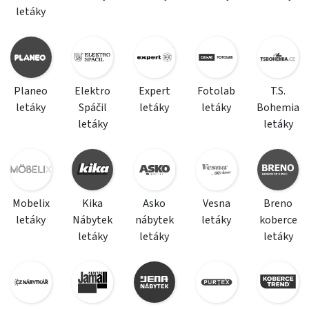
letáky
Planeo
Elektro
Expert
Fotolab
T.S.
letáky
Spáčil
letáky
letáky
Bohemia
letáky
letáky
Mobelix
Kika
Asko
Vesna
Breno
letáky
Nábytek
nábytek
letáky
koberce
letáky
letáky
letáky