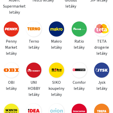
Albert
Tesco letáky
Globus
JIP letáky
Supermarket
letáky
letáky
Penny
Terno
Makro
Ratio
TETA
Market
letáky
letáky
letáky
drogerie
letáky
letáky
OBI
UNI
SIKO
Comfor
Jysk
letáky
HOBBY
koupelny
letáky
letáky
letáky
letáky