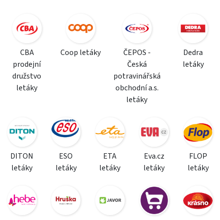
CBA
Coop letáky
ČEPOS -
Dedra
prodejní
Česká
letáky
družstvo
potravinářská
letáky
obchodní a.s.
letáky
DITON
ESO
ETA
Eva.cz
FLOP
letáky
letáky
letáky
letáky
letáky