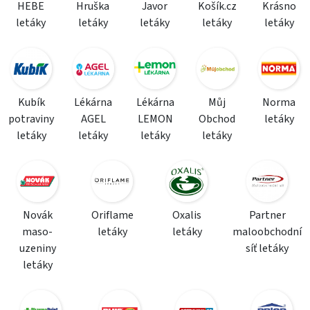
HEBE
Hruška
Javor
Košík.cz
Krásno
letáky
letáky
letáky
letáky
letáky
Kubík
Lékárna
Lékárna
Můj
Norma
potraviny
AGEL
LEMON
Obchod
letáky
letáky
letáky
letáky
letáky
Novák
Oriflame
Oxalis
Partner
maso-
letáky
letáky
maloobchodní
uzeniny
síť letáky
letáky