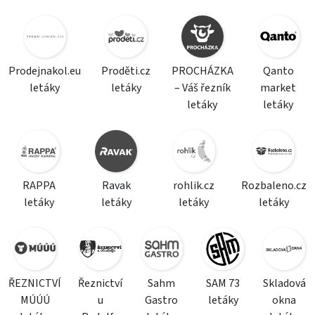
Prodejnakol.eu
Proděti.cz
PROCHÁZKA
Qanto
letáky
letáky
– Váš řezník
market
letáky
letáky
RAPPA
Ravak
rohlik.cz
Rozbaleno.cz
letáky
letáky
letáky
letáky
ŘEZNICTVÍ
Řeznictví
Sahm
SAM 73
Skladová
MÚÚÚ
u
Gastro
letáky
okna