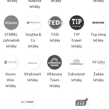
letáky
Rudolfa
letáky
letáky
letáky
STARKL
Svojtka &
TEDi
TIP
Top shop
zahradník
Co.
letáky
travel
letáky
letáky
letáky
letáky
Vicom
VitaSmart
Vítkovice
Zvěrokruh
Žabka
Víno
letáky
Tours
letáky
letáky
letáky
letáky