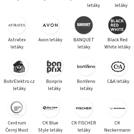
letáky
letáky
Astratex
Avon letáky
BANQUET
Black Red
letáky
letáky
White letáky
BobrElektro.cz
Bonprix
BonVeno
C&A letáky
letáky
letáky
letáky
Centrum
CK Blue
CK FISCHER
CK
Černý Most
Style letáky
letáky
Neckermann