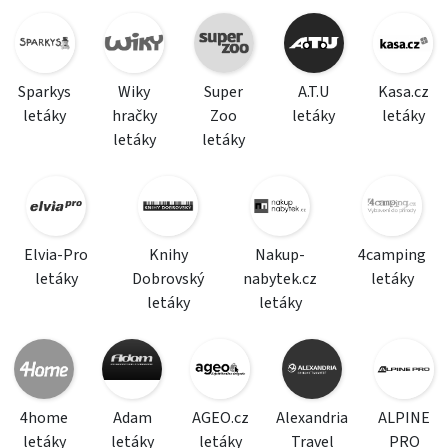
Sparkys
Wiky
Super
A.T.U
Kasa.cz
letáky
hračky
Zoo
letáky
letáky
letáky
letáky
Elvia-Pro
Knihy
Nakup-
4camping
letáky
Dobrovský
nabytek.cz
letáky
letáky
letáky
4home
Adam
AGEO.cz
Alexandria
ALPINE
letáky
letáky
letáky
Travel
PRO