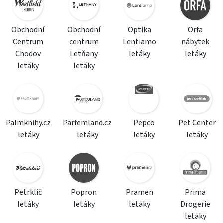
Obchodní
Obchodní
Optika
Orfa
Centrum
centrum
Lentiamo
nábytek
Chodov
Letňany
letáky
letáky
letáky
letáky
Palmknihy.cz
Parfemland.cz
Pepco
Pet Center
letáky
letáky
letáky
letáky
Petrklíč
Popron
Pramen
Prima
letáky
letáky
letáky
Drogerie
letáky