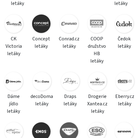
letáky
letáky
CK
Concept
Conrad.cz
COOP
Čedok
Victoria
letáky
letáky
družstvo
letáky
letáky
HB
letáky
Dáme
decoDoma
Draps
Drogerie
Eberry.cz
jídlo
letáky
letáky
Xantea.cz
letáky
letáky
letáky