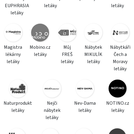
EUPHRASIA
letáky
letáky
letáky
Magistra
Mobino.cz
Můj
Nábytek
Nábytkáři
lékárny
letáky
FREŠ
MIKULÍK
Čech a
letáky
letáky
letáky
Moravy
letáky
Naturprodukt
Nejči
Nev-Dama
NOTINO.cz
letáky
nábytek
letáky
letáky
letáky