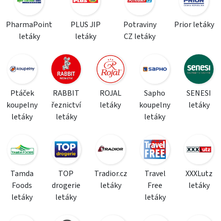
PharmaPoint
PLUS JIP
Potraviny
Prior letáky
letáky
letáky
CZ letáky
Ptáček
RABBIT
ROJAL
Sapho
SENESI
koupelny
řeznictví
letáky
koupelny
letáky
letáky
letáky
letáky
Tamda
TOP
Tradior.cz
Travel
XXXLutz
Foods
drogerie
letáky
Free
letáky
letáky
letáky
letáky