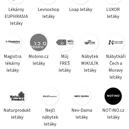
Lékárny
Levnoshop
Loap letáky
LUXOR
EUPHRASIA
letáky
letáky
letáky
Magistra
Mobino.cz
Můj
Nábytek
Nábytkáři
lékárny
letáky
FREŠ
MIKULÍK
Čech a
letáky
letáky
letáky
Moravy
letáky
Naturprodukt
Nejči
Nev-Dama
NOTINO.cz
letáky
nábytek
letáky
letáky
letáky