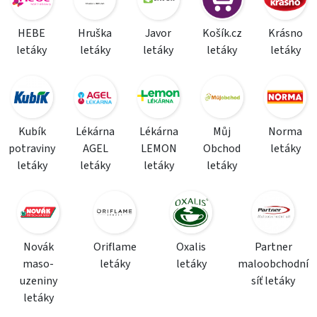
HEBE
Hruška
Javor
Košík.cz
Krásno
letáky
letáky
letáky
letáky
letáky
Kubík
Lékárna
Lékárna
Můj
Norma
potraviny
AGEL
LEMON
Obchod
letáky
letáky
letáky
letáky
letáky
Novák
Oriflame
Oxalis
Partner
maso-
letáky
letáky
maloobchodní
uzeniny
síť letáky
letáky