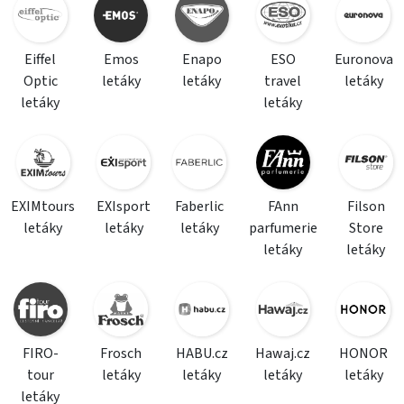
Eiffel
Emos
Enapo
ESO
Euronova
Optic
letáky
letáky
travel
letáky
letáky
letáky
EXIMtours
EXIsport
Faberlic
FAnn
Filson
letáky
letáky
letáky
parfumerie
Store
letáky
letáky
FIRO-
Frosch
HABU.cz
Hawaj.cz
HONOR
tour
letáky
letáky
letáky
letáky
letáky