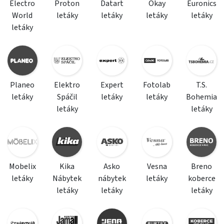
Electro
Proton
Datart
Okay
Euronics
World
letáky
letáky
letáky
letáky
letáky
Planeo
Elektro
Expert
Fotolab
T.S.
letáky
Spáčil
letáky
letáky
Bohemia
letáky
letáky
Mobelix
Kika
Asko
Vesna
Breno
letáky
Nábytek
nábytek
letáky
koberce
letáky
letáky
letáky