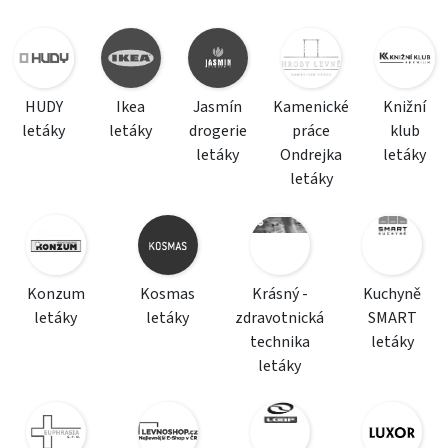
HUDY
Ikea
Jasmín
Kamenické
Knižní
letáky
letáky
drogerie
práce
klub
letáky
Ondrejka
letáky
letáky
Konzum
Kosmas
Krásný -
Kuchyně
letáky
letáky
zdravotnická
SMART
technika
letáky
letáky