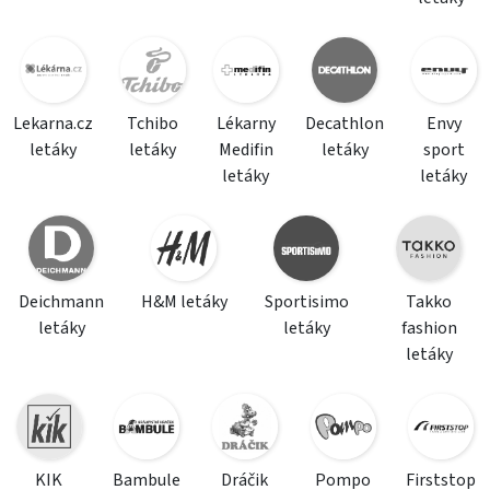
Lekarna.cz
Tchibo
Lékarny
Decathlon
Envy
letáky
letáky
Medifin
letáky
sport
letáky
letáky
Deichmann
H&M letáky
Sportisimo
Takko
letáky
letáky
fashion
letáky
KIK
Bambule
Dráčik
Pompo
Firststop