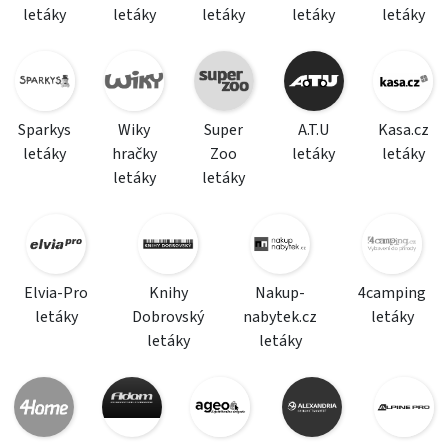
letáky
letáky
letáky
letáky
letáky
Sparkys
Wiky
Super
A.T.U
Kasa.cz
letáky
hračky
Zoo
letáky
letáky
letáky
letáky
Elvia-Pro
Knihy
Nakup-
4camping
letáky
Dobrovský
nabytek.cz
letáky
letáky
letáky