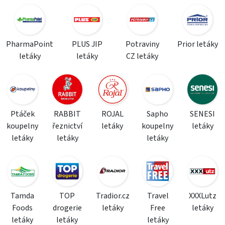
PharmaPoint
PLUS JIP
Potraviny
Prior letáky
letáky
letáky
CZ letáky
Ptáček
RABBIT
ROJAL
Sapho
SENESI
koupelny
řeznictví
letáky
koupelny
letáky
letáky
letáky
letáky
Tamda
TOP
Tradior.cz
Travel
XXXLutz
Foods
drogerie
letáky
Free
letáky
letáky
letáky
letáky