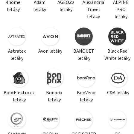
4home
Adam
AGEO.cz
Alexandria
ALPINE
letáky
letáky
letáky
Travel
PRO
letáky
letáky
Astratex
Avon letáky
BANQUET
Black Red
letáky
letáky
White letáky
BobrElektro.cz
Bonprix
BonVeno
C&A letáky
letáky
letáky
letáky