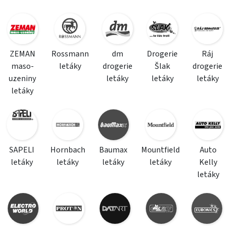
ZEMAN
Rossmann
dm
Drogerie
Ráj
maso-
letáky
drogerie
Šlak
drogerie
uzeniny
letáky
letáky
letáky
letáky
SAPELI
Hornbach
Baumax
Mountfield
Auto
letáky
letáky
letáky
letáky
Kelly
letáky