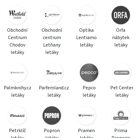
Obchodní
Obchodní
Optika
Orfa
Centrum
centrum
Lentiamo
nábytek
Chodov
Letňany
letáky
letáky
letáky
letáky
Palmknihy.cz
Parfemland.cz
Pepco
Pet Center
letáky
letáky
letáky
letáky
Petrklíč
Popron
Pramen
Prima