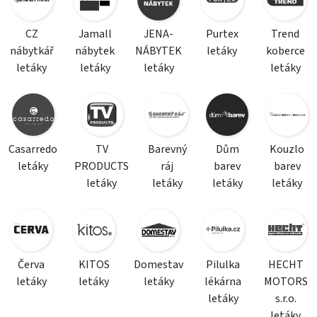
CZ
Jamall
JENA-
Purtex
Trend
nábytkář
nábytek
NÁBYTEK
letáky
koberce
letáky
letáky
letáky
letáky
Casarredo
TV
Barevný
Dům
Kouzlo
letáky
PRODUCTS
ráj
barev
barev
letáky
letáky
letáky
letáky
Červa
KITOS
Domestav
Pilulka
HECHT
letáky
letáky
letáky
lékárna
MOTORS
letáky
s.r.o.
letáky