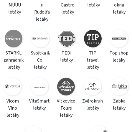
MÚÚÚ
u
Gastro
letáky
okna
letáky
Rudolfa
letáky
letáky
letáky
STARKL
Svojtka &
TEDi
TIP
Top shop
zahradník
Co.
letáky
travel
letáky
letáky
letáky
letáky
Vicom
VitaSmart
Vítkovice
Zvěrokruh
Žabka
Víno
letáky
Tours
letáky
letáky
letáky
letáky