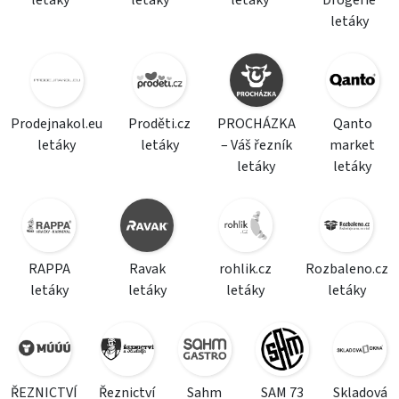
letáky
letáky
letáky
Drogerie
letáky
Prodejnakol.eu
Proděti.cz
PROCHÁZKA
Qanto
letáky
letáky
– Váš řezník
market
letáky
letáky
RAPPA
Ravak
rohlik.cz
Rozbaleno.cz
letáky
letáky
letáky
letáky
ŘEZNICTVÍ
Řeznictví
Sahm
SAM 73
Skladová