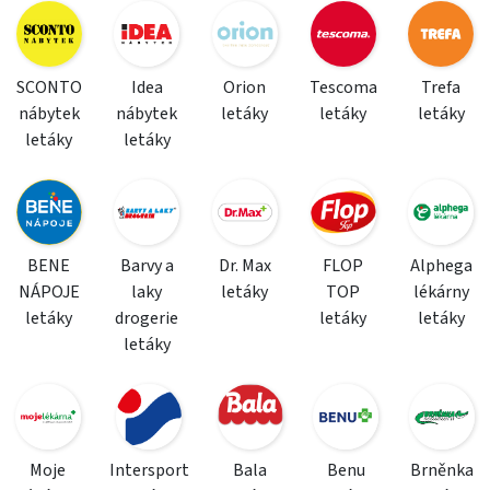
SCONTO
Idea
Orion
Tescoma
Trefa
nábytek
nábytek
letáky
letáky
letáky
letáky
letáky
BENE
Barvy a
Dr. Max
FLOP
Alphega
NÁPOJE
laky
letáky
TOP
lékárny
letáky
drogerie
letáky
letáky
letáky
Moje
Intersport
Bala
Benu
Brněnka