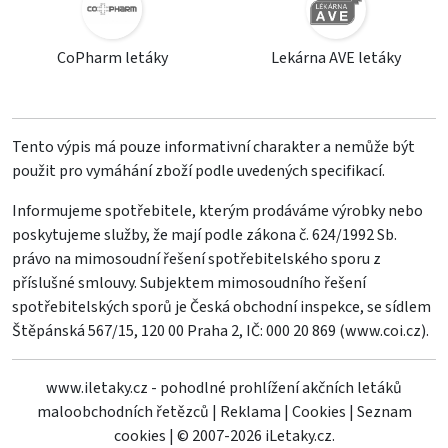
CoPharm letáky
Lekárna AVE letáky
Tento výpis má pouze informativní charakter a nemůže být
použit pro vymáhání zboží podle uvedených specifikací.
Informujeme spotřebitele, kterým prodáváme výrobky nebo
poskytujeme služby, že mají podle zákona č. 624/1992 Sb.
právo na mimosoudní řešení spotřebitelského sporu z
příslušné smlouvy. Subjektem mimosoudního řešení
spotřebitelských sporů je Česká obchodní inspekce, se sídlem
Štěpánská 567/15, 120 00 Praha 2, IČ: 000 20 869 (
www.coi.cz
).
www.iletaky.cz - pohodlné prohlížení akčních letáků
maloobchodních řetězců
|
Reklama
|
Cookies
|
Seznam
cookies
|
© 2007-2026 iLetaky.cz.