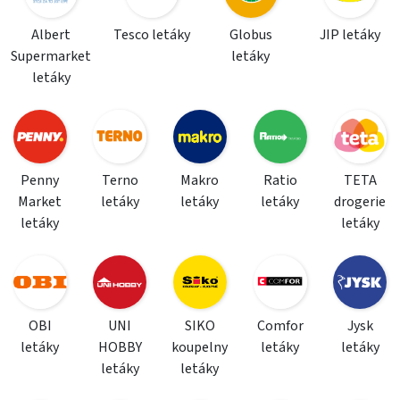
Albert
Tesco letáky
Globus
JIP letáky
Supermarket
letáky
letáky
Penny
Terno
Makro
Ratio
TETA
Market
letáky
letáky
letáky
drogerie
letáky
letáky
OBI
UNI
SIKO
Comfor
Jysk
letáky
HOBBY
koupelny
letáky
letáky
letáky
letáky