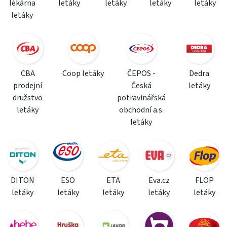
lékárna
letáky
letáky
letáky
letáky
letáky
CBA
Coop letáky
ČEPOS -
Dedra
prodejní
Česká
letáky
družstvo
potravinářská
letáky
obchodní a.s.
letáky
DITON
ESO
ETA
Eva.cz
FLOP
letáky
letáky
letáky
letáky
letáky