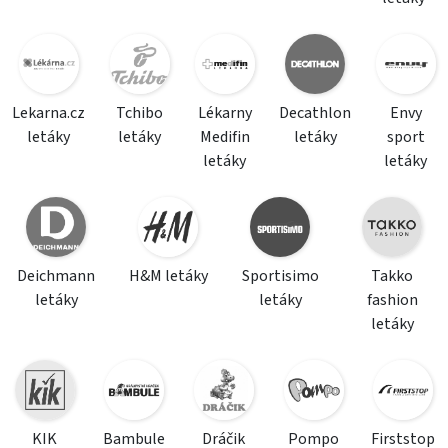
Lekarna.cz
Tchibo
Lékarny
Decathlon
Envy
letáky
letáky
Medifin
letáky
sport
letáky
letáky
Deichmann
H&M letáky
Sportisimo
Takko
letáky
letáky
fashion
letáky
KIK
Bambule
Dráčik
Pompo
Firststop