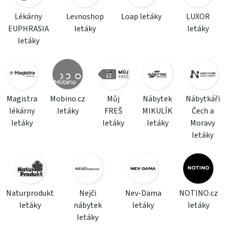
Lékárny
Levnoshop
Loap letáky
LUXOR
EUPHRASIA
letáky
letáky
letáky
Magistra
Mobino.cz
Můj
Nábytek
Nábytkáři
lékárny
letáky
FREŠ
MIKULÍK
Čech a
letáky
letáky
letáky
Moravy
letáky
Naturprodukt
Nejči
Nev-Dama
NOTINO.cz
letáky
nábytek
letáky
letáky
letáky