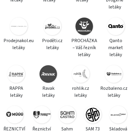
letáky
letáky
letáky
Drogerie
letáky
Prodejnakol.eu
Proděti.cz
PROCHÁZKA
Qanto
letáky
letáky
– Váš řezník
market
letáky
letáky
RAPPA
Ravak
rohlik.cz
Rozbaleno.cz
letáky
letáky
letáky
letáky
ŘEZNICTVÍ
Řeznictví
Sahm
SAM 73
Skladová