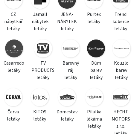
CZ
Jamall
JENA-
Purtex
Trend
nábytkář
nábytek
NÁBYTEK
letáky
koberce
letáky
letáky
letáky
letáky
Casarredo
TV
Barevný
Dům
Kouzlo
letáky
PRODUCTS
ráj
barev
barev
letáky
letáky
letáky
letáky
Červa
KITOS
Domestav
Pilulka
HECHT
letáky
letáky
letáky
lékárna
MOTORS
letáky
s.r.o.
letáky