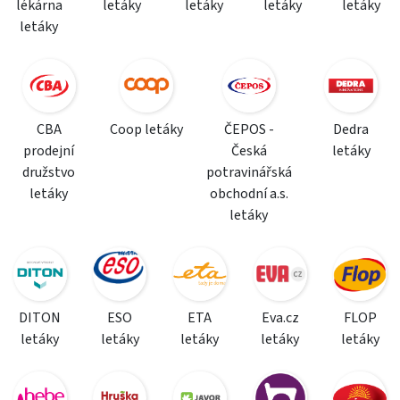
lékárna
letáky
letáky
letáky
letáky
letáky
CBA
Coop letáky
ČEPOS -
Dedra
prodejní
Česká
letáky
družstvo
potravinářská
letáky
obchodní a.s.
letáky
DITON
ESO
ETA
Eva.cz
FLOP
letáky
letáky
letáky
letáky
letáky