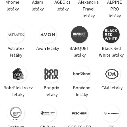
4home
Adam
AGEO.cz
Alexandria
ALPINE
letáky
letáky
letáky
Travel
PRO
letáky
letáky
Astratex
Avon letáky
BANQUET
Black Red
letáky
letáky
White letáky
BobrElektro.cz
Bonprix
BonVeno
C&A letáky
letáky
letáky
letáky