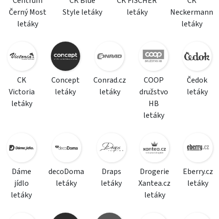
Centrum
CK Blue
CK FISCHER
CK
Černý Most
Style letáky
letáky
Neckermann
letáky
letáky
CK
Concept
Conrad.cz
COOP
Čedok
Victoria
letáky
letáky
družstvo
letáky
letáky
HB
letáky
Dáme
decoDoma
Draps
Drogerie
Eberry.cz
jídlo
letáky
letáky
Xantea.cz
letáky
letáky
letáky