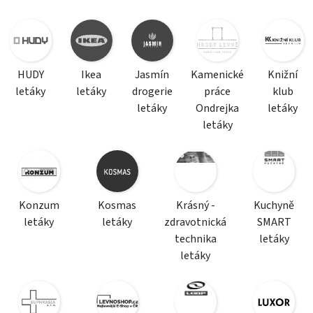
HUDY
Ikea
Jasmín
Kamenické
Knižní
letáky
letáky
drogerie
práce
klub
letáky
Ondrejka
letáky
letáky
Konzum
Kosmas
Krásný -
Kuchyně
letáky
letáky
zdravotnická
SMART
technika
letáky
letáky