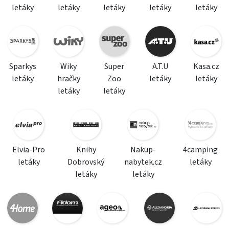
letáky
letáky
letáky
letáky
letáky
Sparkys
Wiky
Super
A.T.U
Kasa.cz
letáky
hračky
Zoo
letáky
letáky
letáky
letáky
Elvia-Pro
Knihy
Nakup-
4camping
letáky
Dobrovský
nabytek.cz
letáky
letáky
letáky