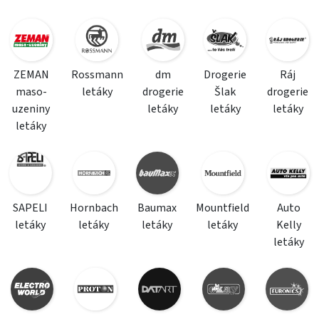
ZEMAN
Rossmann
dm
Drogerie
Ráj
maso-
letáky
drogerie
Šlak
drogerie
uzeniny
letáky
letáky
letáky
letáky
SAPELI
Hornbach
Baumax
Mountfield
Auto
letáky
letáky
letáky
letáky
Kelly
letáky