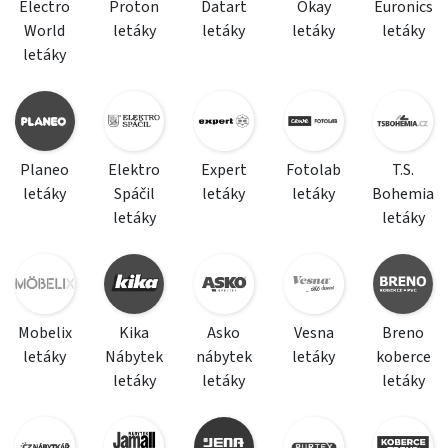
Electro
Proton
Datart
Okay
Euronics
World
letáky
letáky
letáky
letáky
letáky
Planeo
Elektro
Expert
Fotolab
T.S.
letáky
Spáčil
letáky
letáky
Bohemia
letáky
letáky
Mobelix
Kika
Asko
Vesna
Breno
letáky
Nábytek
nábytek
letáky
koberce
letáky
letáky
letáky