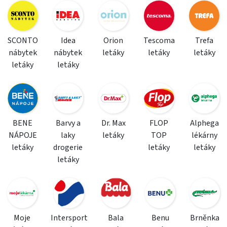
SCONTO
Idea
Orion
Tescoma
Trefa
nábytek
nábytek
letáky
letáky
letáky
letáky
letáky
BENE
Barvy a
Dr. Max
FLOP
Alphega
NÁPOJE
laky
letáky
TOP
lékárny
letáky
drogerie
letáky
letáky
letáky
Moje
Intersport
Bala
Benu
Brněnka