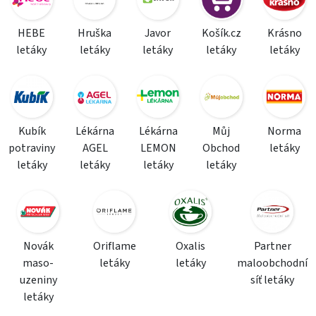
HEBE
Hruška
Javor
Košík.cz
Krásno
letáky
letáky
letáky
letáky
letáky
Kubík
Lékárna
Lékárna
Můj
Norma
potraviny
AGEL
LEMON
Obchod
letáky
letáky
letáky
letáky
letáky
Novák
Oriflame
Oxalis
Partner
maso-
letáky
letáky
maloobchodní
uzeniny
síť letáky
letáky