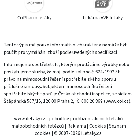
CoPharm letáky
Lekárna AVE letáky
Tento výpis má pouze informativní charakter a nemůže být
použit pro vymáhání zboží podle uvedených specifikací.
Informujeme spotřebitele, kterým prodáváme výrobky nebo
poskytujeme služby, že mají podle zákona č. 624/1992 Sb.
právo na mimosoudní řešení spotřebitelského sporu z
příslušné smlouvy. Subjektem mimosoudního řešení
spotřebitelských sporů je Česká obchodní inspekce, se sídlem
Štěpánská 567/15, 120 00 Praha 2, IČ: 000 20 869 (
www.coi.cz
).
www.iletaky.cz - pohodlné prohlížení akčních letáků
maloobchodních řetězců
|
Reklama
|
Cookies
|
Seznam
cookies
|
© 2007-2026 iLetaky.cz.