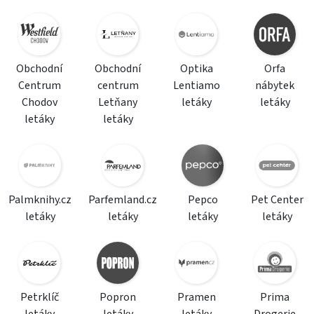
Obchodní
Obchodní
Optika
Orfa
Centrum
centrum
Lentiamo
nábytek
Chodov
Letňany
letáky
letáky
letáky
letáky
Palmknihy.cz
Parfemland.cz
Pepco
Pet Center
letáky
letáky
letáky
letáky
Petrklíč
Popron
Pramen
Prima