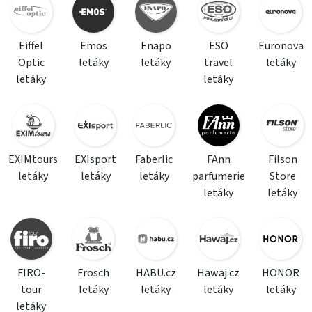
Eiffel
Emos
Enapo
ESO
Euronova
Optic
letáky
letáky
travel
letáky
letáky
letáky
EXIMtours
EXIsport
Faberlic
FAnn
Filson
letáky
letáky
letáky
parfumerie
Store
letáky
letáky
FIRO-
Frosch
HABU.cz
Hawaj.cz
HONOR
tour
letáky
letáky
letáky
letáky
letáky