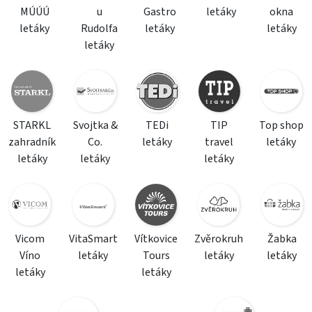
MÚÚÚ
u
Gastro
letáky
okna
letáky
Rudolfa
letáky
letáky
letáky
STARKL
Svojtka &
TEDi
TIP
Top shop
zahradník
Co.
letáky
travel
letáky
letáky
letáky
letáky
Vicom
VitaSmart
Vítkovice
Zvěrokruh
Žabka
Víno
letáky
Tours
letáky
letáky
letáky
letáky