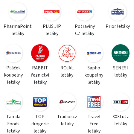
PharmaPoint
PLUS JIP
Potraviny
Prior letáky
letáky
letáky
CZ letáky
Ptáček
RABBIT
ROJAL
Sapho
SENESI
koupelny
řeznictví
letáky
koupelny
letáky
letáky
letáky
letáky
Tamda
TOP
Tradior.cz
Travel
XXXLutz
Foods
drogerie
letáky
Free
letáky
letáky
letáky
letáky