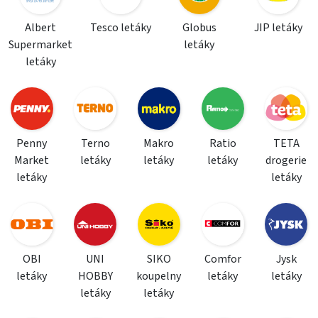
Albert
Tesco letáky
Globus
JIP letáky
Supermarket
letáky
letáky
Penny
Terno
Makro
Ratio
TETA
Market
letáky
letáky
letáky
drogerie
letáky
letáky
OBI
UNI
SIKO
Comfor
Jysk
letáky
HOBBY
koupelny
letáky
letáky
letáky
letáky