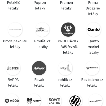
Petrklíč
Popron
Pramen
Prima
letáky
letáky
letáky
Drogerie
letáky
Prodejnakol.eu
Proděti.cz
PROCHÁZKA
Qanto
letáky
letáky
– Váš řezník
market
letáky
letáky
RAPPA
Ravak
rohlik.cz
Rozbaleno.cz
letáky
letáky
letáky
letáky