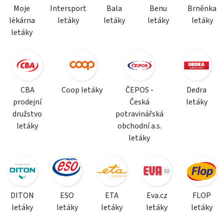
Moje
Intersport
Bala
Benu
Brněnka
lékárna
letáky
letáky
letáky
letáky
letáky
CBA
Coop letáky
ČEPOS -
Dedra
prodejní
Česká
letáky
družstvo
potravinářská
letáky
obchodní a.s.
letáky
DITON
ESO
ETA
Eva.cz
FLOP
letáky
letáky
letáky
letáky
letáky