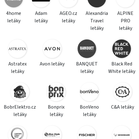
4home
Adam
AGEO.cz
Alexandria
ALPINE
letáky
letáky
letáky
Travel
PRO
letáky
letáky
Astratex
Avon letáky
BANQUET
Black Red
letáky
letáky
White letáky
BobrElektro.cz
Bonprix
BonVeno
C&A letáky
letáky
letáky
letáky