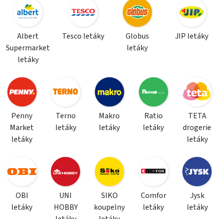
Albert
Tesco letáky
Globus
JIP letáky
Supermarket
letáky
letáky
Penny
Terno
Makro
Ratio
TETA
Market
letáky
letáky
letáky
drogerie
letáky
letáky
OBI
UNI
SIKO
Comfor
Jysk
letáky
HOBBY
koupelny
letáky
letáky