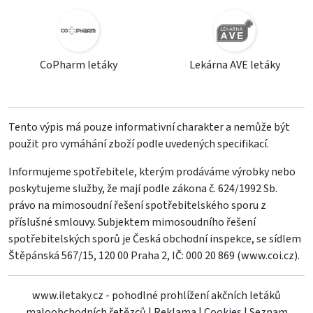
CoPharm letáky
Lekárna AVE letáky
Tento výpis má pouze informativní charakter a nemůže být
použit pro vymáhání zboží podle uvedených specifikací.
Informujeme spotřebitele, kterým prodáváme výrobky nebo
poskytujeme služby, že mají podle zákona č. 624/1992 Sb.
právo na mimosoudní řešení spotřebitelského sporu z
příslušné smlouvy. Subjektem mimosoudního řešení
spotřebitelských sporů je Česká obchodní inspekce, se sídlem
Štěpánská 567/15, 120 00 Praha 2, IČ: 000 20 869 (
www.coi.cz
).
www.iletaky.cz - pohodlné prohlížení akčních letáků
maloobchodních řetězců
|
Reklama
|
Cookies
|
Seznam