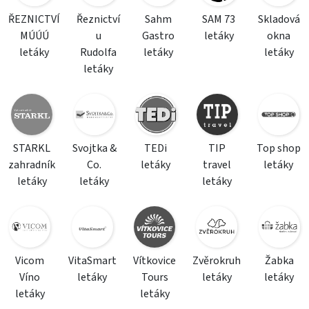
ŘEZNICTVÍ
Řeznictví
Sahm
SAM 73
Skladová
MÚÚÚ
u
Gastro
letáky
okna
letáky
Rudolfa
letáky
letáky
letáky
STARKL
Svojtka &
TEDi
TIP
Top shop
zahradník
Co.
letáky
travel
letáky
letáky
letáky
letáky
Vicom
VitaSmart
Vítkovice
Zvěrokruh
Žabka
Víno
letáky
Tours
letáky
letáky
letáky
letáky