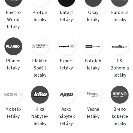
Electro
Proton
Datart
Okay
Euronics
World
letáky
letáky
letáky
letáky
letáky
Planeo
Elektro
Expert
Fotolab
T.S.
letáky
Spáčil
letáky
letáky
Bohemia
letáky
letáky
Mobelix
Kika
Asko
Vesna
Breno
letáky
Nábytek
nábytek
letáky
koberce
letáky
letáky
letáky