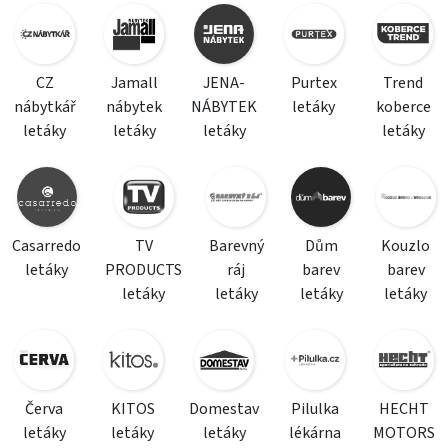
CZ
Jamall
JENA-
Purtex
Trend
nábytkář
nábytek
NÁBYTEK
letáky
koberce
letáky
letáky
letáky
letáky
Casarredo
TV
Barevný
Dům
Kouzlo
letáky
PRODUCTS
ráj
barev
barev
letáky
letáky
letáky
letáky
Červa
KITOS
Domestav
Pilulka
HECHT
letáky
letáky
letáky
lékárna
MOTORS