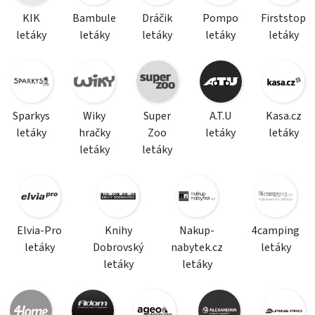
KIK
Bambule
Dráčik
Pompo
Firststop
letáky
letáky
letáky
letáky
letáky
Sparkys
Wiky
Super
A.T.U
Kasa.cz
letáky
hračky
Zoo
letáky
letáky
letáky
letáky
Elvia-Pro
Knihy
Nakup-
4camping
letáky
Dobrovský
nabytek.cz
letáky
letáky
letáky