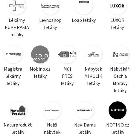
Lékárny
Levnoshop
Loap letáky
LUXOR
EUPHRASIA
letáky
letáky
letáky
Magistra
Mobino.cz
Můj
Nábytek
Nábytkáři
lékárny
letáky
FREŠ
MIKULÍK
Čech a
letáky
letáky
letáky
Moravy
letáky
Naturprodukt
Nejči
Nev-Dama
NOTINO.cz
letáky
nábytek
letáky
letáky