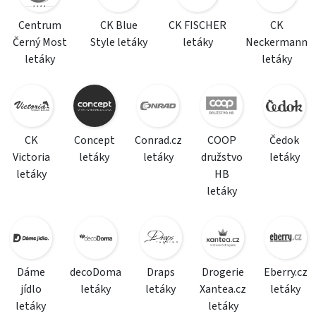
Centrum
CK Blue
CK FISCHER
CK
Černý Most
Style letáky
letáky
Neckermann
letáky
letáky
CK
Concept
Conrad.cz
COOP
Čedok
Victoria
letáky
letáky
družstvo
letáky
letáky
HB
letáky
Dáme
decoDoma
Draps
Drogerie
Eberry.cz
jídlo
letáky
letáky
Xantea.cz
letáky
letáky
letáky