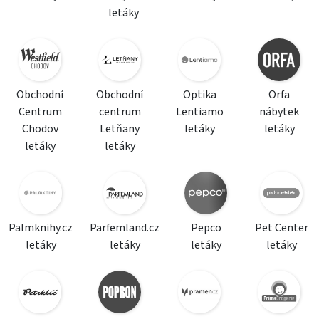
letáky
Obchodní
Obchodní
Optika
Orfa
Centrum
centrum
Lentiamo
nábytek
Chodov
Letňany
letáky
letáky
letáky
letáky
Palmknihy.cz
Parfemland.cz
Pepco
Pet Center
letáky
letáky
letáky
letáky