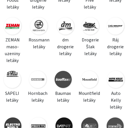
Foods
drogerie
letáky
Free
letáky
letáky
letáky
letáky
ZEMAN
Rossmann
dm
Drogerie
Ráj
maso-
letáky
drogerie
Šlak
drogerie
uzeniny
letáky
letáky
letáky
letáky
SAPELI
Hornbach
Baumax
Mountfield
Auto
letáky
letáky
letáky
letáky
Kelly
letáky