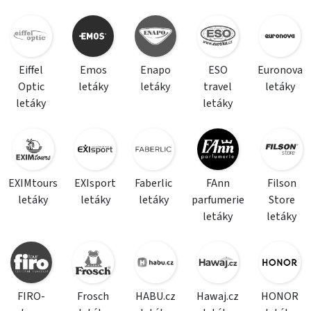
Eiffel
Emos
Enapo
ESO
Euronova
Optic
letáky
letáky
travel
letáky
letáky
letáky
EXIMtours
EXIsport
Faberlic
FAnn
Filson
letáky
letáky
letáky
parfumerie
Store
letáky
letáky
FIRO-
Frosch
HABU.cz
Hawaj.cz
HONOR