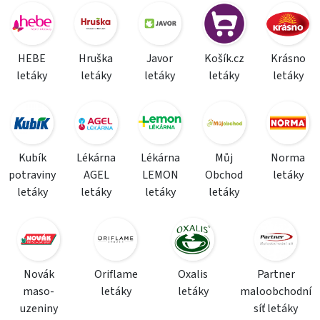
HEBE
Hruška
Javor
Košík.cz
Krásno
letáky
letáky
letáky
letáky
letáky
Kubík
Lékárna
Lékárna
Můj
Norma
potraviny
AGEL
LEMON
Obchod
letáky
letáky
letáky
letáky
letáky
Novák
Oriflame
Oxalis
Partner
maso-
letáky
letáky
maloobchodní
uzeniny
síť letáky