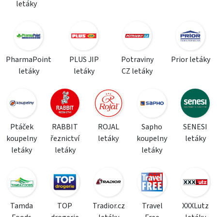
letáky
PharmaPoint
PLUS JIP
Potraviny
Prior letáky
letáky
letáky
CZ letáky
Ptáček
RABBIT
ROJAL
Sapho
SENESI
koupelny
řeznictví
letáky
koupelny
letáky
letáky
letáky
letáky
Tamda
TOP
Tradior.cz
Travel
XXXLutz