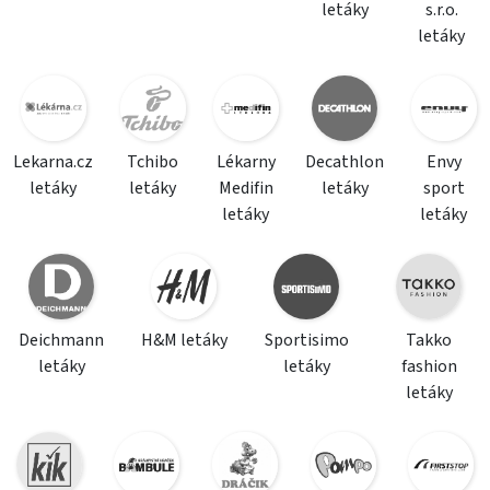
letáky
s.r.o.
letáky
Lekarna.cz
Tchibo
Lékarny
Decathlon
Envy
letáky
letáky
Medifin
letáky
sport
letáky
letáky
Deichmann
H&M letáky
Sportisimo
Takko
letáky
letáky
fashion
letáky