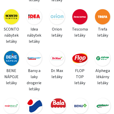
letáky
letáky
SCONTO
Idea
Orion
Tescoma
Trefa
nábytek
nábytek
letáky
letáky
letáky
letáky
letáky
BENE
Barvy a
Dr. Max
FLOP
Alphega
NÁPOJE
laky
letáky
TOP
lékárny
letáky
drogerie
letáky
letáky
letáky