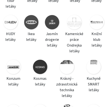
tour
letáky
letáky
letáky
letáky
letáky
HUDY
Ikea
Jasmín
Kamenické
Knižní
letáky
letáky
drogerie
práce
klub
letáky
Ondrejka
letáky
letáky
Konzum
Kosmas
Krásný -
Kuchyně
letáky
letáky
zdravotnická
SMART
technika
letáky
letáky