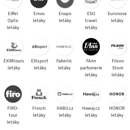
Eiffel
Emos
Enapo
ESO
Euronova
Optic
letáky
letáky
travel
letáky
letáky
letáky
EXIMtours
EXIsport
Faberlic
FAnn
Filson
letáky
letáky
letáky
parfumerie
Store
letáky
letáky
FIRO-
Frosch
HABU.cz
Hawaj.cz
HONOR
tour
letáky
letáky
letáky
letáky
letáky