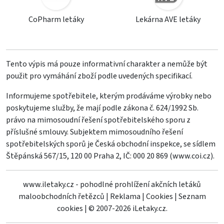
CoPharm letáky
Lekárna AVE letáky
Tento výpis má pouze informativní charakter a nemůže být
použit pro vymáhání zboží podle uvedených specifikací.
Informujeme spotřebitele, kterým prodáváme výrobky nebo
poskytujeme služby, že mají podle zákona č. 624/1992 Sb.
právo na mimosoudní řešení spotřebitelského sporu z
příslušné smlouvy. Subjektem mimosoudního řešení
spotřebitelských sporů je Česká obchodní inspekce, se sídlem
Štěpánská 567/15, 120 00 Praha 2, IČ: 000 20 869 (
www.coi.cz
).
www.iletaky.cz - pohodlné prohlížení akčních letáků
maloobchodních řetězců
|
Reklama
|
Cookies
|
Seznam
cookies
|
© 2007-2026 iLetaky.cz.