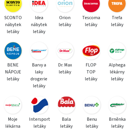
SCONTO
Idea
Orion
Tescoma
Trefa
nábytek
nábytek
letáky
letáky
letáky
letáky
letáky
BENE
Barvy a
Dr. Max
FLOP
Alphega
NÁPOJE
laky
letáky
TOP
lékárny
letáky
drogerie
letáky
letáky
letáky
Moje
Intersport
Bala
Benu
Brněnka
lékárna
letáky
letáky
letáky
letáky