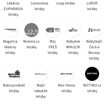
Lékárny
Levnoshop
Loap letáky
LUXOR
EUPHRASIA
letáky
letáky
letáky
Magistra
Mobino.cz
Můj
Nábytek
Nábytkáři
lékárny
letáky
FREŠ
MIKULÍK
Čech a
letáky
letáky
letáky
Moravy
letáky
Naturprodukt
Nejči
Nev-Dama
NOTINO.cz
letáky
nábytek
letáky
letáky
letáky