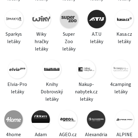
Sparkys
Wiky
Super
A.T.U
Kasa.cz
letáky
hračky
Zoo
letáky
letáky
letáky
letáky
Elvia-Pro
Knihy
Nakup-
4camping
letáky
Dobrovský
nabytek.cz
letáky
letáky
letáky
4home
Adam
AGEO.cz
Alexandria
ALPINE