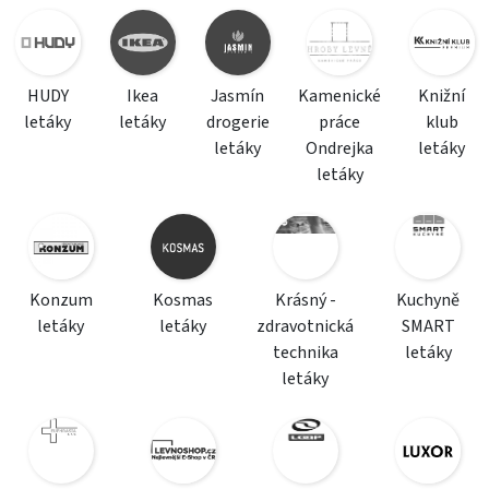
HUDY
Ikea
Jasmín
Kamenické
Knižní
letáky
letáky
drogerie
práce
klub
letáky
Ondrejka
letáky
letáky
Konzum
Kosmas
Krásný -
Kuchyně
letáky
letáky
zdravotnická
SMART
technika
letáky
letáky