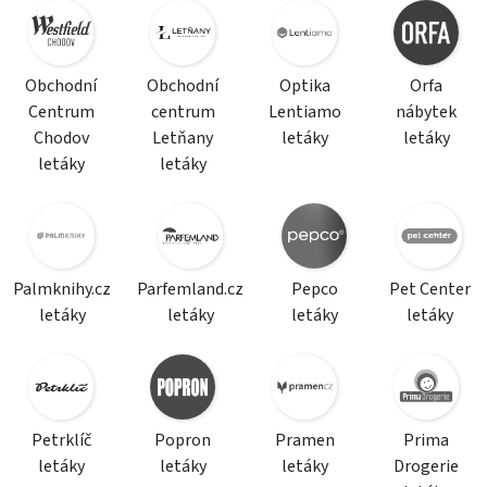
Obchodní
Obchodní
Optika
Orfa
Centrum
centrum
Lentiamo
nábytek
Chodov
Letňany
letáky
letáky
letáky
letáky
Palmknihy.cz
Parfemland.cz
Pepco
Pet Center
letáky
letáky
letáky
letáky
Petrklíč
Popron
Pramen
Prima
letáky
letáky
letáky
Drogerie