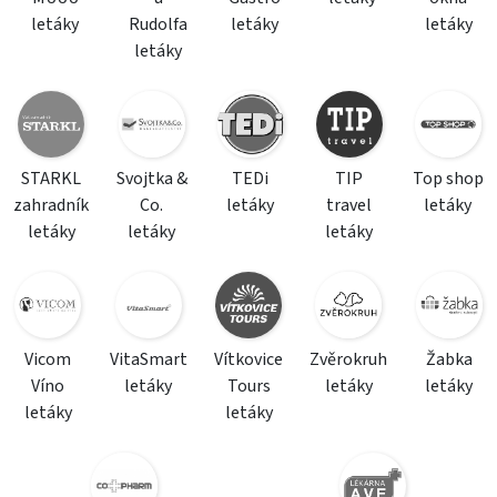
letáky
Rudolfa
letáky
letáky
letáky
STARKL
Svojtka &
TEDi
TIP
Top shop
zahradník
Co.
letáky
travel
letáky
letáky
letáky
letáky
Vicom
VitaSmart
Vítkovice
Zvěrokruh
Žabka
Víno
letáky
Tours
letáky
letáky
letáky
letáky