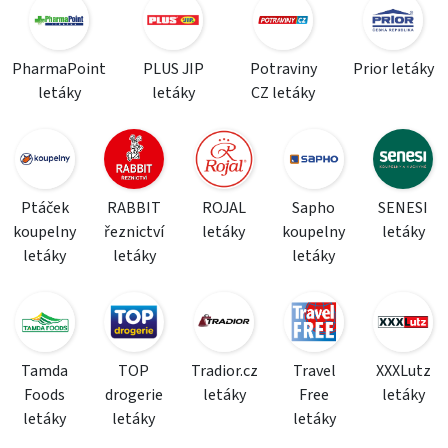
PharmaPoint
PLUS JIP
Potraviny
Prior letáky
letáky
letáky
CZ letáky
Ptáček
RABBIT
ROJAL
Sapho
SENESI
koupelny
řeznictví
letáky
koupelny
letáky
letáky
letáky
letáky
Tamda
TOP
Tradior.cz
Travel
XXXLutz
Foods
drogerie
letáky
Free
letáky
letáky
letáky
letáky