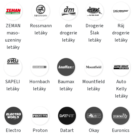
ZEMAN
Rossmann
dm
Drogerie
Ráj
maso-
letáky
drogerie
Šlak
drogerie
uzeniny
letáky
letáky
letáky
letáky
SAPELI
Hornbach
Baumax
Mountfield
Auto
letáky
letáky
letáky
letáky
Kelly
letáky
Electro
Proton
Datart
Okay
Euronics