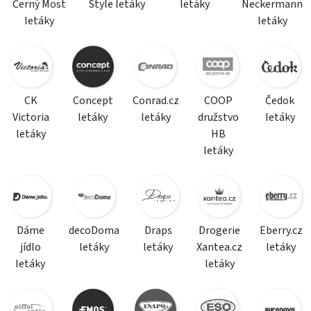
Černý Most
Style letáky
letáky
Neckermann
letáky
letáky
CK
Concept
Conrad.cz
COOP
Čedok
Victoria
letáky
letáky
družstvo
letáky
letáky
HB
letáky
Dáme
decoDoma
Draps
Drogerie
Eberry.cz
jídlo
letáky
letáky
Xantea.cz
letáky
letáky
letáky