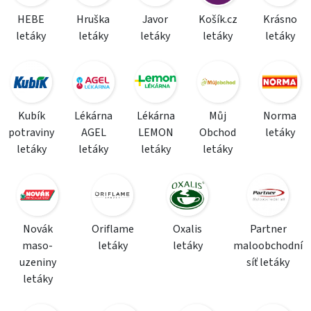
HEBE
Hruška
Javor
Košík.cz
Krásno
letáky
letáky
letáky
letáky
letáky
Kubík
Lékárna
Lékárna
Můj
Norma
potraviny
AGEL
LEMON
Obchod
letáky
letáky
letáky
letáky
letáky
Novák
Oriflame
Oxalis
Partner
maso-
letáky
letáky
maloobchodní
uzeniny
síť letáky
letáky