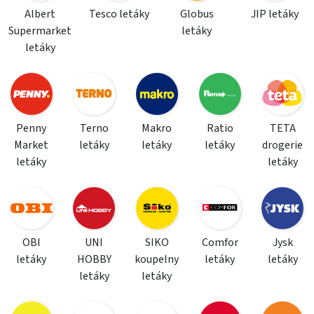
Albert
Tesco letáky
Globus
JIP letáky
Supermarket
letáky
letáky
Penny
Terno
Makro
Ratio
TETA
Market
letáky
letáky
letáky
drogerie
letáky
letáky
OBI
UNI
SIKO
Comfor
Jysk
letáky
HOBBY
koupelny
letáky
letáky
letáky
letáky