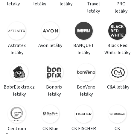
letáky
letáky
letáky
Travel
PRO
letáky
letáky
Astratex
Avon letáky
BANQUET
Black Red
letáky
letáky
White letáky
BobrElektro.cz
Bonprix
BonVeno
C&A letáky
letáky
letáky
letáky
Centrum
CK Blue
CK FISCHER
CK