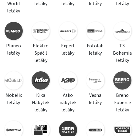
World
letáky
letáky
letáky
letáky
letáky
Planeo
Elektro
Expert
Fotolab
T.S.
letáky
Spáčil
letáky
letáky
Bohemia
letáky
letáky
Mobelix
Kika
Asko
Vesna
Breno
letáky
Nábytek
nábytek
letáky
koberce
letáky
letáky
letáky