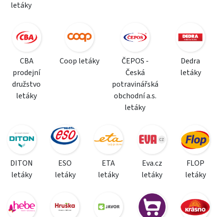
letáky
CBA
Coop letáky
ČEPOS -
Dedra
prodejní
Česká
letáky
družstvo
potravinářská
letáky
obchodní a.s.
letáky
DITON
ESO
ETA
Eva.cz
FLOP
letáky
letáky
letáky
letáky
letáky