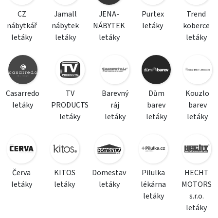
CZ
Jamall
JENA-
Purtex
Trend
nábytkář
nábytek
NÁBYTEK
letáky
koberce
letáky
letáky
letáky
letáky
Casarredo
TV
Barevný
Dům
Kouzlo
letáky
PRODUCTS
ráj
barev
barev
letáky
letáky
letáky
letáky
Červa
KITOS
Domestav
Pilulka
HECHT
letáky
letáky
letáky
lékárna
MOTORS
letáky
s.r.o.
letáky