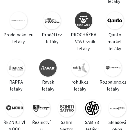
letáky
Prodejnakol.eu
Proděti.cz
PROCHÁZKA
Qanto
letáky
letáky
– Váš řezník
market
letáky
letáky
RAPPA
Ravak
rohlik.cz
Rozbaleno.cz
letáky
letáky
letáky
letáky
ŘEZNICTVÍ
Řeznictví
Sahm
SAM 73
Skladová
MÚÚÚ
u
Gastro
letáky
okna