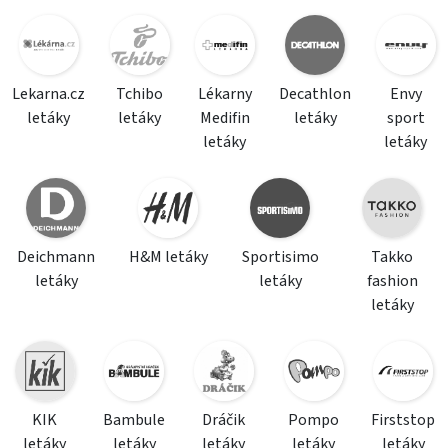
Lekarna.cz
Tchibo
Lékarny
Decathlon
Envy
letáky
letáky
Medifin
letáky
sport
letáky
letáky
Deichmann
H&M letáky
Sportisimo
Takko
letáky
letáky
fashion
letáky
KIK
Bambule
Dráčik
Pompo
Firststop
letáky
letáky
letáky
letáky
letáky