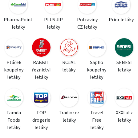
PharmaPoint
PLUS JIP
Potraviny
Prior letáky
letáky
letáky
CZ letáky
Ptáček
RABBIT
ROJAL
Sapho
SENESI
koupelny
řeznictví
letáky
koupelny
letáky
letáky
letáky
letáky
Tamda
TOP
Tradior.cz
Travel
XXXLutz
Foods
drogerie
letáky
Free
letáky
letáky
letáky
letáky