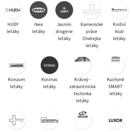
HUDY
Ikea
Jasmín
Kamenické
Knižní
letáky
letáky
drogerie
práce
klub
letáky
Ondrejka
letáky
letáky
Konzum
Kosmas
Krásný -
Kuchyně
letáky
letáky
zdravotnická
SMART
technika
letáky
letáky