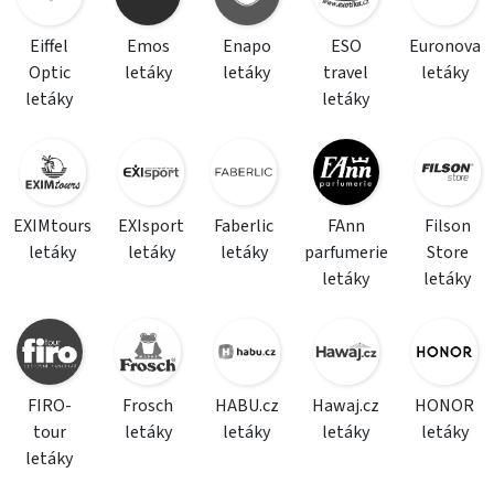
Eiffel
Emos
Enapo
ESO
Euronova
Optic
letáky
letáky
travel
letáky
letáky
letáky
EXIMtours
EXIsport
Faberlic
FAnn
Filson
letáky
letáky
letáky
parfumerie
Store
letáky
letáky
FIRO-
Frosch
HABU.cz
Hawaj.cz
HONOR
tour
letáky
letáky
letáky
letáky
letáky