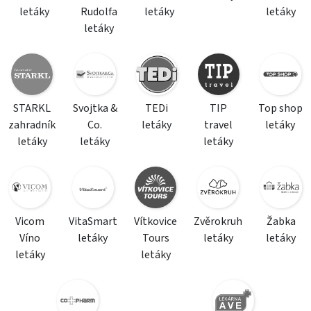
letáky
Rudolfa
letáky
letáky
letáky
STARKL
Svojtka &
TEDi
TIP
Top shop
zahradník
Co.
letáky
travel
letáky
letáky
letáky
letáky
Vicom
VitaSmart
Vítkovice
Zvěrokruh
Žabka
Víno
letáky
Tours
letáky
letáky
letáky
letáky