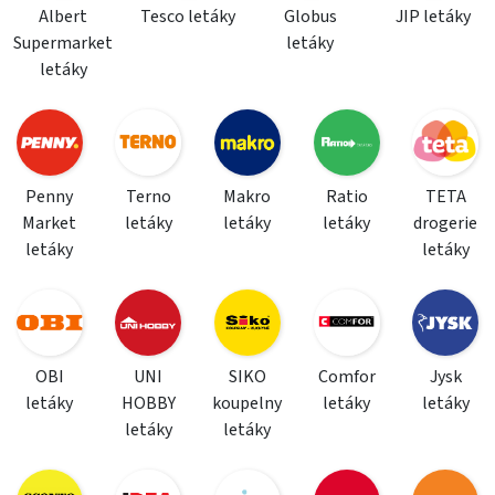
Albert
Tesco letáky
Globus
JIP letáky
Supermarket
letáky
letáky
Penny
Terno
Makro
Ratio
TETA
Market
letáky
letáky
letáky
drogerie
letáky
letáky
OBI
UNI
SIKO
Comfor
Jysk
letáky
HOBBY
koupelny
letáky
letáky
letáky
letáky