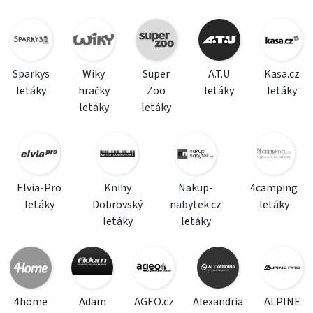
Sparkys
Wiky
Super
A.T.U
Kasa.cz
letáky
hračky
Zoo
letáky
letáky
letáky
letáky
Elvia-Pro
Knihy
Nakup-
4camping
letáky
Dobrovský
nabytek.cz
letáky
letáky
letáky
4home
Adam
AGEO.cz
Alexandria
ALPINE