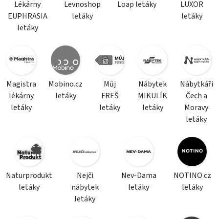
Lékárny
Levnoshop
Loap letáky
LUXOR
EUPHRASIA
letáky
letáky
letáky
Magistra
Mobino.cz
Můj
Nábytek
Nábytkáři
lékárny
letáky
FREŠ
MIKULÍK
Čech a
letáky
letáky
letáky
Moravy
letáky
Naturprodukt
Nejči
Nev-Dama
NOTINO.cz
letáky
nábytek
letáky
letáky
letáky