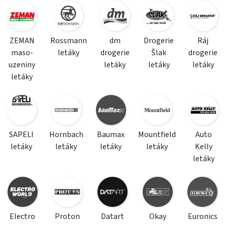
ZEMAN
Rossmann
dm
Drogerie
Ráj
maso-
letáky
drogerie
Šlak
drogerie
uzeniny
letáky
letáky
letáky
letáky
SAPELI
Hornbach
Baumax
Mountfield
Auto
letáky
letáky
letáky
letáky
Kelly
letáky
Electro
Proton
Datart
Okay
Euronics