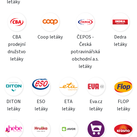
letáky
CBA
Coop letáky
ČEPOS -
Dedra
prodejní
Česká
letáky
družstvo
potravinářská
letáky
obchodní a.s.
letáky
DITON
ESO
ETA
Eva.cz
FLOP
letáky
letáky
letáky
letáky
letáky