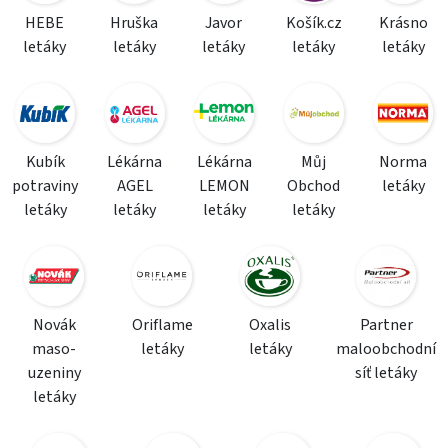
HEBE
Hruška
Javor
Košík.cz
Krásno
letáky
letáky
letáky
letáky
letáky
Kubík
Lékárna
Lékárna
Můj
Norma
potraviny
AGEL
LEMON
Obchod
letáky
letáky
letáky
letáky
letáky
Novák
Oriflame
Oxalis
Partner
maso-
letáky
letáky
maloobchodní
uzeniny
síť letáky
letáky