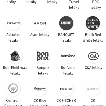
letáky
letáky
letáky
Travel
PRO
letáky
letáky
Astratex
Avon letáky
BANQUET
Black Red
letáky
letáky
White letáky
BobrElektro.cz
Bonprix
BonVeno
C&A letáky
letáky
letáky
letáky
Centrum
CK Blue
CK FISCHER
CK