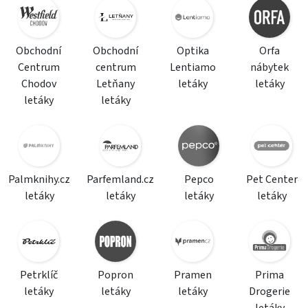
Obchodní
Obchodní
Optika
Orfa
Centrum
centrum
Lentiamo
nábytek
Chodov
Letňany
letáky
letáky
letáky
letáky
Palmknihy.cz
Parfemland.cz
Pepco
Pet Center
letáky
letáky
letáky
letáky
Petrklíč
Popron
Pramen
Prima
letáky
letáky
letáky
Drogerie