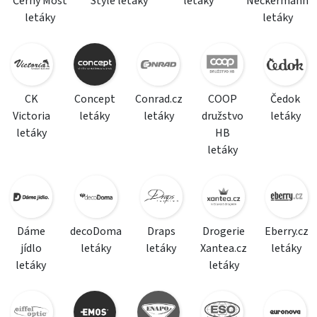
Černý Most
Style letáky
letáky
Neckermann
letáky
letáky
CK
Concept
Conrad.cz
COOP
Čedok
Victoria
letáky
letáky
družstvo
letáky
letáky
HB
letáky
Dáme
decoDoma
Draps
Drogerie
Eberry.cz
jídlo
letáky
letáky
Xantea.cz
letáky
letáky
letáky