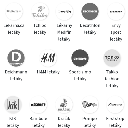
Lekarna.cz
Tchibo
Lékarny
Decathlon
Envy
letáky
letáky
Medifin
letáky
sport
letáky
letáky
Deichmann
H&M letáky
Sportisimo
Takko
letáky
letáky
fashion
letáky
KIK
Bambule
Dráčik
Pompo
Firststop
letáky
letáky
letáky
letáky
letáky