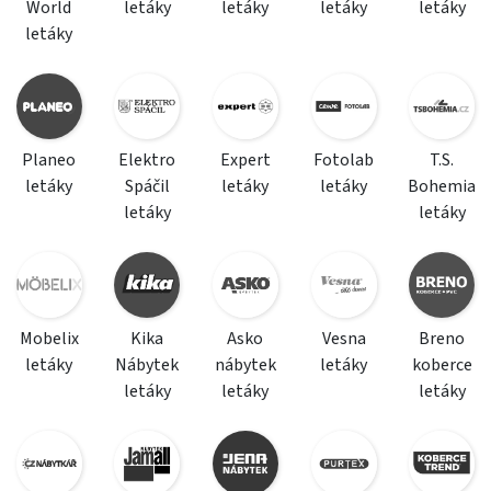
World
letáky
letáky
letáky
letáky
letáky
Planeo
Elektro
Expert
Fotolab
T.S.
letáky
Spáčil
letáky
letáky
Bohemia
letáky
letáky
Mobelix
Kika
Asko
Vesna
Breno
letáky
Nábytek
nábytek
letáky
koberce
letáky
letáky
letáky