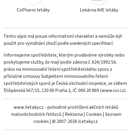
CoPharm letáky
Lekárna AVE letáky
Tento výpis má pouze informativní charakter a nemůže být
použit pro vymáhání zboží podle uvedených specifikací.
Informujeme spotřebitele, kterým prodáváme výrobky nebo
poskytujeme služby, že mají podle zákona č. 624/1992 Sb.
právo na mimosoudní řešení spotřebitelského sporu z
příslušné smlouvy. Subjektem mimosoudního řešení
spotřebitelských sporů je Česká obchodní inspekce, se sídlem
Štěpánská 567/15, 120 00 Praha 2, IČ: 000 20 869 (
www.coi.cz
).
www.iletaky.cz - pohodlné prohlížení akčních letáků
maloobchodních řetězců
|
Reklama
|
Cookies
|
Seznam
cookies
|
© 2007-2026 iLetaky.cz.