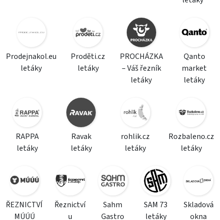
letáky
Prodejnakol.eu
Proděti.cz
PROCHÁZKA
Qanto
letáky
letáky
– Váš řezník
market
letáky
letáky
RAPPA
Ravak
rohlik.cz
Rozbaleno.cz
letáky
letáky
letáky
letáky
ŘEZNICTVÍ
Řeznictví
Sahm
SAM 73
Skladová
MÚÚÚ
u
Gastro
letáky
okna