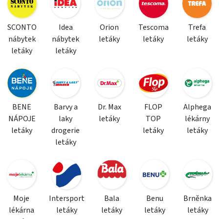
SCONTO
Idea
Orion
Tescoma
Trefa
nábytek
nábytek
letáky
letáky
letáky
letáky
letáky
BENE
Barvy a
Dr. Max
FLOP
Alphega
NÁPOJE
laky
letáky
TOP
lékárny
letáky
drogerie
letáky
letáky
letáky
Moje
Intersport
Bala
Benu
Brněnka
lékárna
letáky
letáky
letáky
letáky