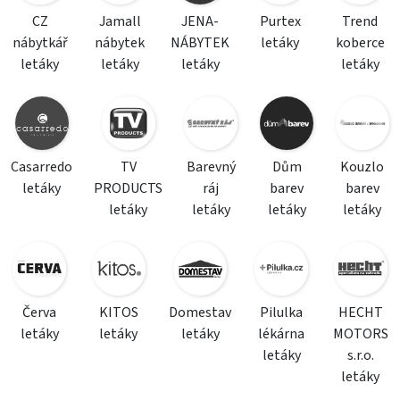
CZ
Jamall
JENA-
Purtex
Trend
nábytkář
nábytek
NÁBYTEK
letáky
koberce
letáky
letáky
letáky
letáky
Casarredo
TV
Barevný
Dům
Kouzlo
letáky
PRODUCTS
ráj
barev
barev
letáky
letáky
letáky
letáky
Červa
KITOS
Domestav
Pilulka
HECHT
letáky
letáky
letáky
lékárna
MOTORS
letáky
s.r.o.
letáky