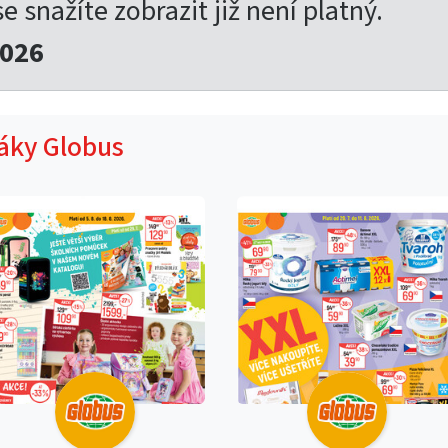
se snažíte zobrazit již není platný.
2026
táky Globus