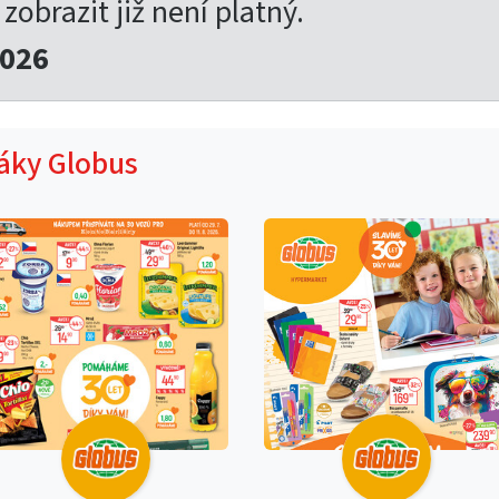
 zobrazit již není platný.
2026
táky Globus