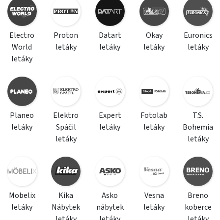
Electro
Proton
Datart
Okay
Euronics
World
letáky
letáky
letáky
letáky
letáky
Planeo
Elektro
Expert
Fotolab
T.S.
letáky
Spáčil
letáky
letáky
Bohemia
letáky
letáky
Mobelix
Kika
Asko
Vesna
Breno
letáky
Nábytek
nábytek
letáky
koberce
letáky
letáky
letáky