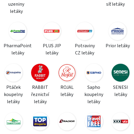
uzeniny
síť letáky
letáky
PharmaPoint
PLUS JIP
Potraviny
Prior letáky
letáky
letáky
CZ letáky
Ptáček
RABBIT
ROJAL
Sapho
SENESI
koupelny
řeznictví
letáky
koupelny
letáky
letáky
letáky
letáky