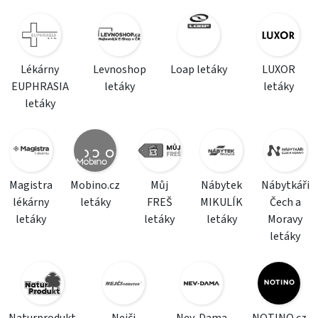
Lékárny
Levnoshop
Loap letáky
LUXOR
EUPHRASIA
letáky
letáky
letáky
Magistra
Mobino.cz
Můj
Nábytek
Nábytkáři
lékárny
letáky
FREŠ
MIKULÍK
Čech a
letáky
letáky
letáky
Moravy
letáky