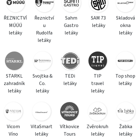
ŘEZNICTVÍ
Řeznictví
Sahm
SAM 73
Skladová
MÚÚÚ
u
Gastro
letáky
okna
letáky
Rudolfa
letáky
letáky
letáky
STARKL
Svojtka &
TEDi
TIP
Top shop
zahradník
Co.
letáky
travel
letáky
letáky
letáky
letáky
Vicom
VitaSmart
Vítkovice
Zvěrokruh
Žabka
Víno
letáky
Tours
letáky
letáky