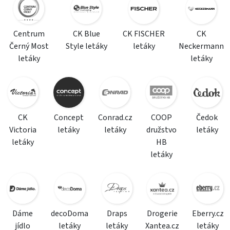
Centrum
CK Blue
CK FISCHER
CK
Černý Most
Style letáky
letáky
Neckermann
letáky
letáky
CK
Concept
Conrad.cz
COOP
Čedok
Victoria
letáky
letáky
družstvo
letáky
letáky
HB
letáky
Dáme
decoDoma
Draps
Drogerie
Eberry.cz
jídlo
letáky
letáky
Xantea.cz
letáky