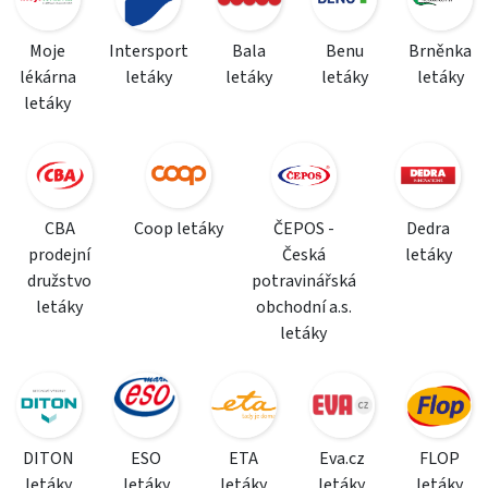
Moje
Intersport
Bala
Benu
Brněnka
lékárna
letáky
letáky
letáky
letáky
letáky
CBA
Coop letáky
ČEPOS -
Dedra
prodejní
Česká
letáky
družstvo
potravinářská
letáky
obchodní a.s.
letáky
DITON
ESO
ETA
Eva.cz
FLOP
letáky
letáky
letáky
letáky
letáky