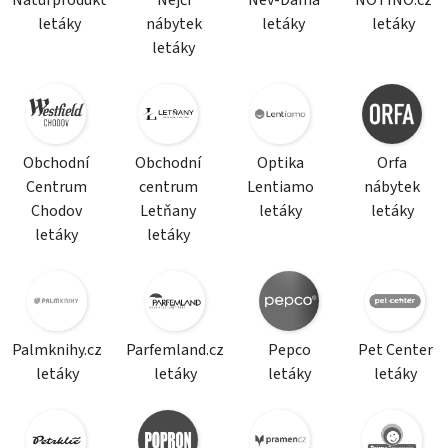
Naturprodukt
Nejči
Nev-Dama
NOTINO.cz
letáky
nábytek
letáky
letáky
letáky
Obchodní
Obchodní
Optika
Orfa
Centrum
centrum
Lentiamo
nábytek
Chodov
Letňany
letáky
letáky
letáky
letáky
Palmknihy.cz
Parfemland.cz
Pepco
Pet Center
letáky
letáky
letáky
letáky