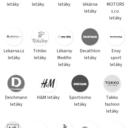
letáky
letáky
letáky
lékárna
MOTORS
letáky
s.r.o.
letáky
Lekarna.cz
Tchibo
Lékarny
Decathlon
Envy
letáky
letáky
Medifin
letáky
sport
letáky
letáky
Deichmann
H&M letáky
Sportisimo
Takko
letáky
letáky
fashion
letáky