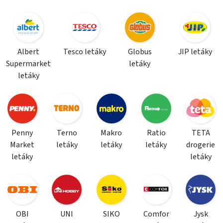
Albert
Tesco letáky
Globus
JIP letáky
Supermarket
letáky
letáky
Penny
Terno
Makro
Ratio
TETA
Market
letáky
letáky
letáky
drogerie
letáky
letáky
OBI
UNI
SIKO
Comfor
Jysk