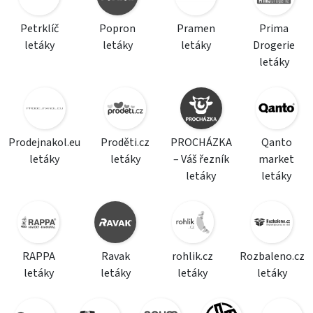
Petrklíč
Popron
Pramen
Prima
letáky
letáky
letáky
Drogerie
letáky
Prodejnakol.eu
Proděti.cz
PROCHÁZKA
Qanto
letáky
letáky
– Váš řezník
market
letáky
letáky
RAPPA
Ravak
rohlik.cz
Rozbaleno.cz
letáky
letáky
letáky
letáky