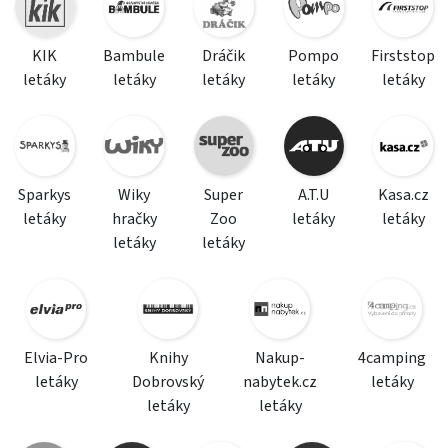
KIK
Bambule
Dráčik
Pompo
Firststop
letáky
letáky
letáky
letáky
letáky
Sparkys
Wiky
Super
A.T.U
Kasa.cz
letáky
hračky
Zoo
letáky
letáky
letáky
letáky
Elvia-Pro
Knihy
Nakup-
4camping
letáky
Dobrovský
nabytek.cz
letáky
letáky
letáky