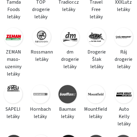
Tamda
TOP
Tradior.cz
Travel
XXXLutz
Foods
drogerie
letáky
Free
letáky
letáky
letáky
letáky
ZEMAN
Rossmann
dm
Drogerie
Ráj
maso-
letáky
drogerie
Šlak
drogerie
uzeniny
letáky
letáky
letáky
letáky
SAPELI
Hornbach
Baumax
Mountfield
Auto
letáky
letáky
letáky
letáky
Kelly
letáky