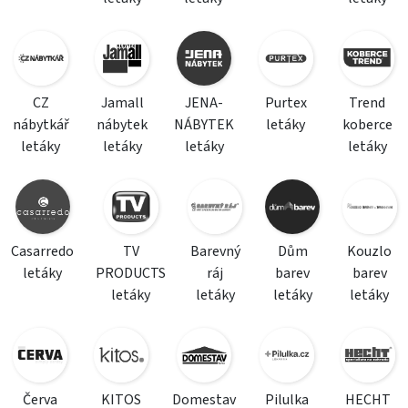
CZ
Jamall
JENA-
Purtex
Trend
nábytkář
nábytek
NÁBYTEK
letáky
koberce
letáky
letáky
letáky
letáky
Casarredo
TV
Barevný
Dům
Kouzlo
letáky
PRODUCTS
ráj
barev
barev
letáky
letáky
letáky
letáky
Červa
KITOS
Domestav
Pilulka
HECHT