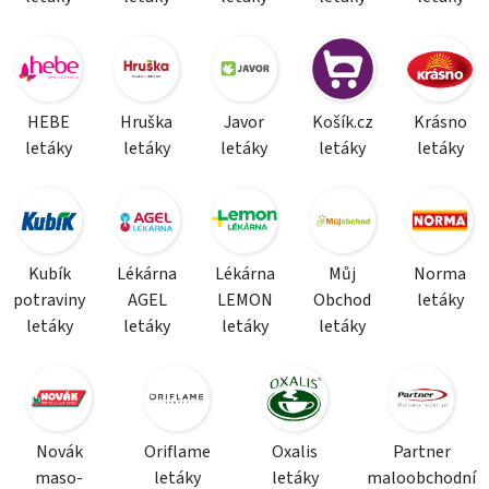
HEBE
Hruška
Javor
Košík.cz
Krásno
letáky
letáky
letáky
letáky
letáky
Kubík
Lékárna
Lékárna
Můj
Norma
potraviny
AGEL
LEMON
Obchod
letáky
letáky
letáky
letáky
letáky
Novák
Oriflame
Oxalis
Partner
maso-
letáky
letáky
maloobchodní