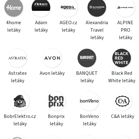
4home
Adam
AGEO.cz
Alexandria
ALPINE
letáky
letáky
letáky
Travel
PRO
letáky
letáky
Astratex
Avon letáky
BANQUET
Black Red
letáky
letáky
White letáky
BobrElektro.cz
Bonprix
BonVeno
C&A letáky
letáky
letáky
letáky