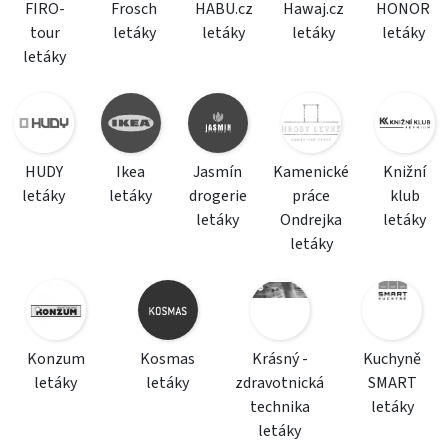
FIRO-
Frosch
HABU.cz
Hawaj.cz
HONOR
tour
letáky
letáky
letáky
letáky
letáky
HUDY
Ikea
Jasmín
Kamenické
Knižní
letáky
letáky
drogerie
práce
klub
letáky
Ondrejka
letáky
letáky
Konzum
Kosmas
Krásný -
Kuchyně
letáky
letáky
zdravotnická
SMART
technika
letáky
letáky