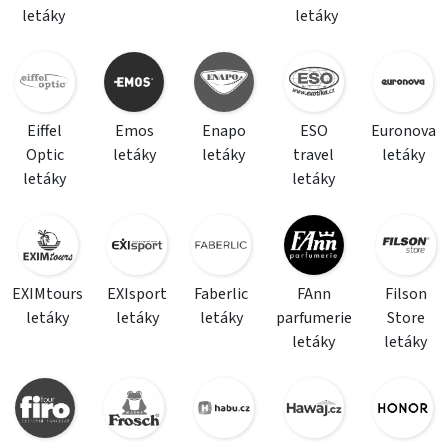
letáky
letáky
Eiffel
Emos
Enapo
ESO
Euronova
Optic
letáky
letáky
travel
letáky
letáky
letáky
EXIMtours
EXIsport
Faberlic
FAnn
Filson
letáky
letáky
letáky
parfumerie
Store
letáky
letáky