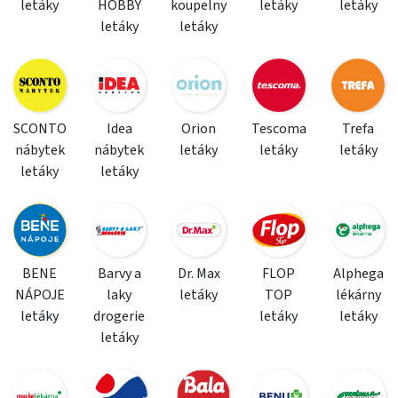
letáky
HOBBY
koupelny
letáky
letáky
letáky
letáky
SCONTO
Idea
Orion
Tescoma
Trefa
nábytek
nábytek
letáky
letáky
letáky
letáky
letáky
BENE
Barvy a
Dr. Max
FLOP
Alphega
NÁPOJE
laky
letáky
TOP
lékárny
letáky
drogerie
letáky
letáky
letáky