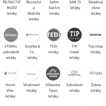
ŘEZNICTVÍ
Řeznictví
Sahm
SAM 73
Skladová
MÚÚÚ
u
Gastro
letáky
okna
letáky
Rudolfa
letáky
letáky
letáky
STARKL
Svojtka &
TEDi
TIP
Top shop
zahradník
Co.
letáky
travel
letáky
letáky
letáky
letáky
Vicom
VitaSmart
Vítkovice
Zvěrokruh
Žabka
Víno
letáky
Tours
letáky
letáky
letáky
letáky