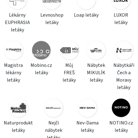
Lékárny
Levnoshop
Loap letáky
LUXOR
EUPHRASIA
letáky
letáky
letáky
Magistra
Mobino.cz
Můj
Nábytek
Nábytkáři
lékárny
letáky
FREŠ
MIKULÍK
Čech a
letáky
letáky
letáky
Moravy
letáky
Naturprodukt
Nejči
Nev-Dama
NOTINO.cz
letáky
nábytek
letáky
letáky
letáky