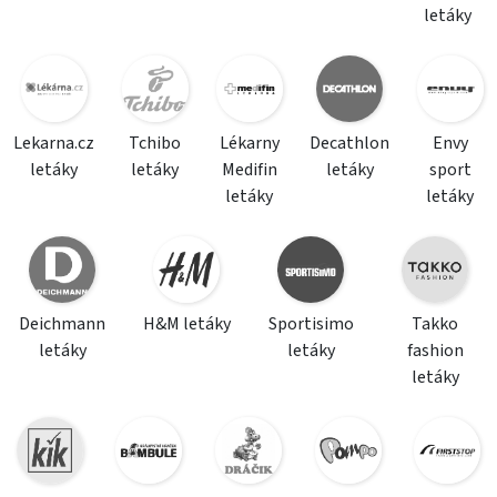
letáky
Lekarna.cz
Tchibo
Lékarny
Decathlon
Envy
letáky
letáky
Medifin
letáky
sport
letáky
letáky
Deichmann
H&M letáky
Sportisimo
Takko
letáky
letáky
fashion
letáky