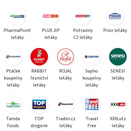
PharmaPoint
PLUS JIP
Potraviny
Prior letáky
letáky
letáky
CZ letáky
Ptáček
RABBIT
ROJAL
Sapho
SENESI
koupelny
řeznictví
letáky
koupelny
letáky
letáky
letáky
letáky
Tamda
TOP
Tradior.cz
Travel
XXXLutz
Foods
drogerie
letáky
Free
letáky