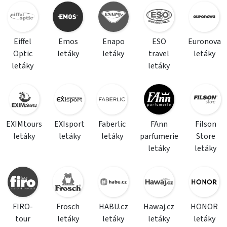
Eiffel
Emos
Enapo
ESO
Euronova
Optic
letáky
letáky
travel
letáky
letáky
letáky
EXIMtours
EXIsport
Faberlic
FAnn
Filson
letáky
letáky
letáky
parfumerie
Store
letáky
letáky
FIRO-
Frosch
HABU.cz
Hawaj.cz
HONOR
tour
letáky
letáky
letáky
letáky