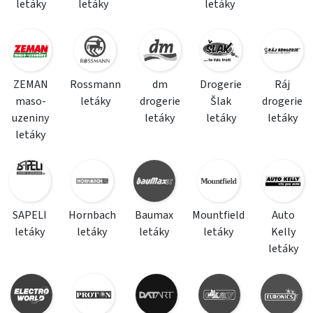
letáky
letáky
letáky
ZEMAN
Rossmann
dm
Drogerie
Ráj
maso-
letáky
drogerie
Šlak
drogerie
uzeniny
letáky
letáky
letáky
letáky
SAPELI
Hornbach
Baumax
Mountfield
Auto
letáky
letáky
letáky
letáky
Kelly
letáky