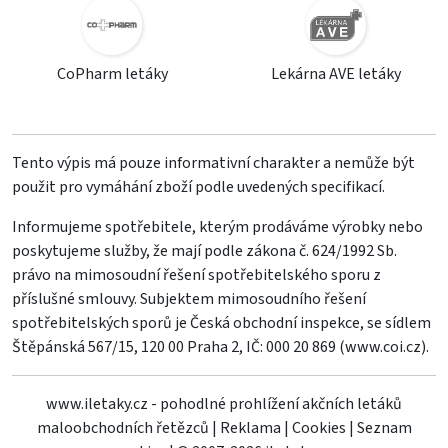
CoPharm letáky
Lekárna AVE letáky
Tento výpis má pouze informativní charakter a nemůže být
použit pro vymáhání zboží podle uvedených specifikací.
Informujeme spotřebitele, kterým prodáváme výrobky nebo
poskytujeme služby, že mají podle zákona č. 624/1992 Sb.
právo na mimosoudní řešení spotřebitelského sporu z
příslušné smlouvy. Subjektem mimosoudního řešení
spotřebitelských sporů je Česká obchodní inspekce, se sídlem
Štěpánská 567/15, 120 00 Praha 2, IČ: 000 20 869 (
www.coi.cz
).
www.iletaky.cz - pohodlné prohlížení akčních letáků
maloobchodních řetězců
|
Reklama
|
Cookies
|
Seznam