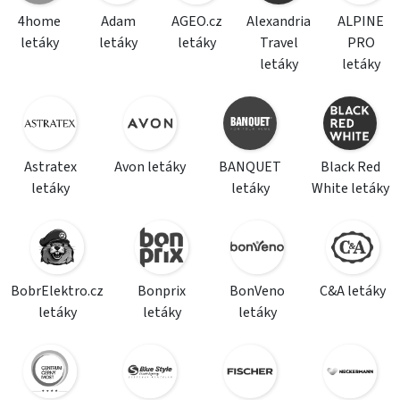
4home
Adam
AGEO.cz
Alexandria
ALPINE
letáky
letáky
letáky
Travel
PRO
letáky
letáky
Astratex
Avon letáky
BANQUET
Black Red
letáky
letáky
White letáky
BobrElektro.cz
Bonprix
BonVeno
C&A letáky
letáky
letáky
letáky