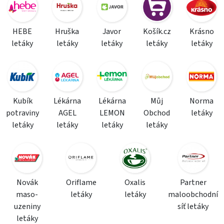
HEBE
Hruška
Javor
Košík.cz
Krásno
letáky
letáky
letáky
letáky
letáky
Kubík
Lékárna
Lékárna
Můj
Norma
potraviny
AGEL
LEMON
Obchod
letáky
letáky
letáky
letáky
letáky
Novák
Oriflame
Oxalis
Partner
maso-
letáky
letáky
maloobchodní
uzeniny
síť letáky
letáky