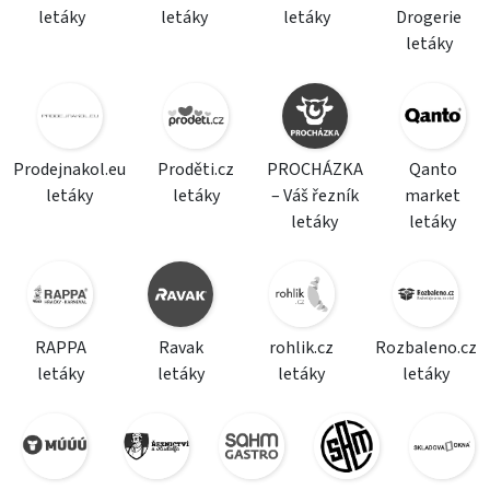
letáky
letáky
letáky
Drogerie
letáky
Prodejnakol.eu
Proděti.cz
PROCHÁZKA
Qanto
letáky
letáky
– Váš řezník
market
letáky
letáky
RAPPA
Ravak
rohlik.cz
Rozbaleno.cz
letáky
letáky
letáky
letáky