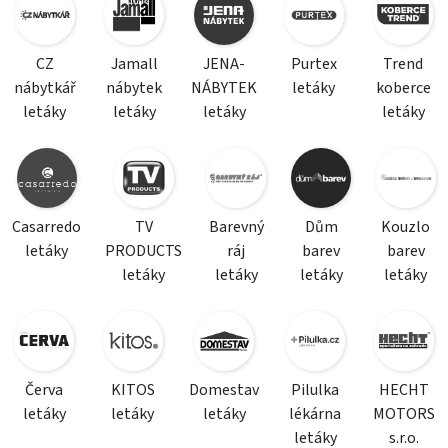
CZ
Jamall
JENA-
Purtex
Trend
nábytkář
nábytek
NÁBYTEK
letáky
koberce
letáky
letáky
letáky
letáky
Casarredo
TV
Barevný
Dům
Kouzlo
letáky
PRODUCTS
ráj
barev
barev
letáky
letáky
letáky
letáky
Červa
KITOS
Domestav
Pilulka
HECHT
letáky
letáky
letáky
lékárna
MOTORS
letáky
s.r.o.