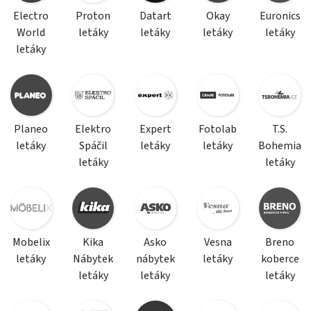
Electro
Proton
Datart
Okay
Euronics
World
letáky
letáky
letáky
letáky
letáky
Planeo
Elektro
Expert
Fotolab
T.S.
letáky
Spáčil
letáky
letáky
Bohemia
letáky
letáky
Mobelix
Kika
Asko
Vesna
Breno
letáky
Nábytek
nábytek
letáky
koberce
letáky
letáky
letáky