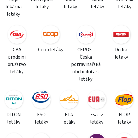
lékárna
letáky
letáky
letáky
letáky
letáky
CBA
Coop letáky
ČEPOS -
Dedra
prodejní
Česká
letáky
družstvo
potravinářská
letáky
obchodní a.s.
letáky
DITON
ESO
ETA
Eva.cz
FLOP
letáky
letáky
letáky
letáky
letáky