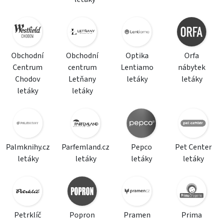
Obchodní
Obchodní
Optika
Orfa
Centrum
centrum
Lentiamo
nábytek
Chodov
Letňany
letáky
letáky
letáky
letáky
Palmknihy.cz
Parfemland.cz
Pepco
Pet Center
letáky
letáky
letáky
letáky
Petrklíč
Popron
Pramen
Prima