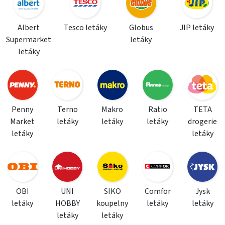
Albert
Tesco letáky
Globus
JIP letáky
Supermarket
letáky
letáky
Penny
Terno
Makro
Ratio
TETA
Market
letáky
letáky
letáky
drogerie
letáky
letáky
OBI
UNI
SIKO
Comfor
Jysk
letáky
HOBBY
koupelny
letáky
letáky
letáky
letáky