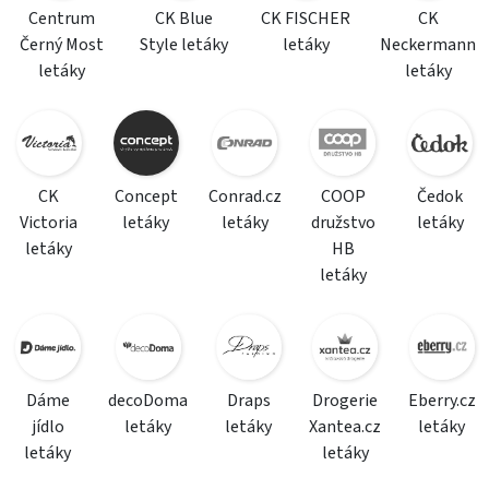
Centrum
CK Blue
CK FISCHER
CK
Černý Most
Style letáky
letáky
Neckermann
letáky
letáky
CK
Concept
Conrad.cz
COOP
Čedok
Victoria
letáky
letáky
družstvo
letáky
letáky
HB
letáky
Dáme
decoDoma
Draps
Drogerie
Eberry.cz
jídlo
letáky
letáky
Xantea.cz
letáky
letáky
letáky