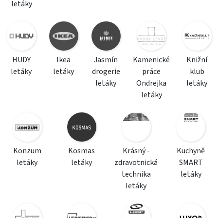
letáky
HUDY
Ikea
Jasmín
Kamenické
Knižní
letáky
letáky
drogerie
práce
klub
letáky
Ondrejka
letáky
letáky
Konzum
Kosmas
Krásný -
Kuchyně
letáky
letáky
zdravotnická
SMART
technika
letáky
letáky