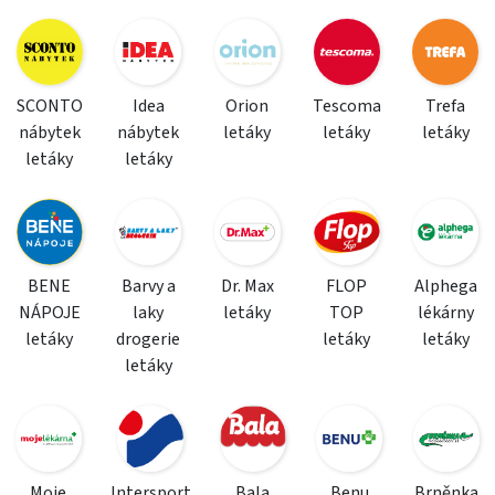
SCONTO
Idea
Orion
Tescoma
Trefa
nábytek
nábytek
letáky
letáky
letáky
letáky
letáky
BENE
Barvy a
Dr. Max
FLOP
Alphega
NÁPOJE
laky
letáky
TOP
lékárny
letáky
drogerie
letáky
letáky
letáky
Moje
Intersport
Bala
Benu
Brněnka