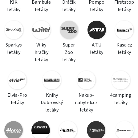
KIK
Bambule
Dráčik
Pompo
Firststop
letáky
letáky
letáky
letáky
letáky
Sparkys
Wiky
Super
A.T.U
Kasa.cz
letáky
hračky
Zoo
letáky
letáky
letáky
letáky
Elvia-Pro
Knihy
Nakup-
4camping
letáky
Dobrovský
nabytek.cz
letáky
letáky
letáky