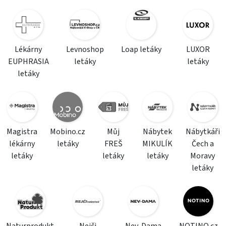
Lékárny
Levnoshop
Loap letáky
LUXOR
EUPHRASIA
letáky
letáky
letáky
Magistra
Mobino.cz
Můj
Nábytek
Nábytkáři
lékárny
letáky
FREŠ
MIKULÍK
Čech a
letáky
letáky
letáky
Moravy
letáky