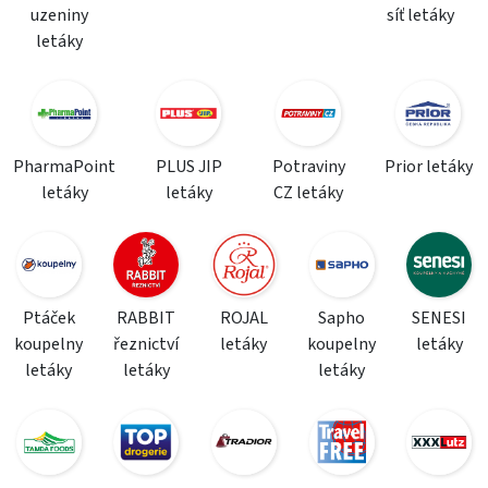
uzeniny
síť letáky
letáky
PharmaPoint
PLUS JIP
Potraviny
Prior letáky
letáky
letáky
CZ letáky
Ptáček
RABBIT
ROJAL
Sapho
SENESI
koupelny
řeznictví
letáky
koupelny
letáky
letáky
letáky
letáky