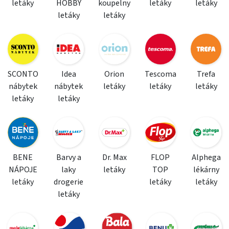
letáky
HOBBY
koupelny
letáky
letáky
letáky
letáky
SCONTO
Idea
Orion
Tescoma
Trefa
nábytek
nábytek
letáky
letáky
letáky
letáky
letáky
BENE
Barvy a
Dr. Max
FLOP
Alphega
NÁPOJE
laky
letáky
TOP
lékárny
letáky
drogerie
letáky
letáky
letáky