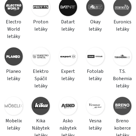
Electro
Proton
Datart
Okay
Euronics
World
letáky
letáky
letáky
letáky
letáky
Planeo
Elektro
Expert
Fotolab
T.S.
letáky
Spáčil
letáky
letáky
Bohemia
letáky
letáky
Mobelix
Kika
Asko
Vesna
Breno
letáky
Nábytek
nábytek
letáky
koberce
letáky
letáky
letáky