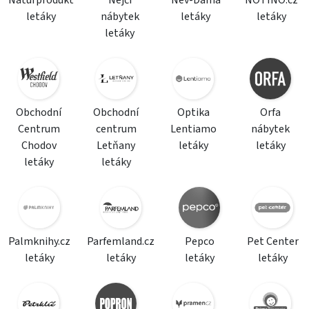
Naturprodukt
Nejči
Nev-Dama
NOTINO.cz
letáky
nábytek
letáky
letáky
letáky
Obchodní
Obchodní
Optika
Orfa
Centrum
centrum
Lentiamo
nábytek
Chodov
Letňany
letáky
letáky
letáky
letáky
Palmknihy.cz
Parfemland.cz
Pepco
Pet Center
letáky
letáky
letáky
letáky