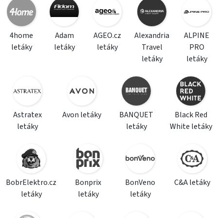
4home
Adam
AGEO.cz
Alexandria
ALPINE
letáky
letáky
letáky
Travel
PRO
letáky
letáky
Astratex
Avon letáky
BANQUET
Black Red
letáky
letáky
White letáky
BobrElektro.cz
Bonprix
BonVeno
C&A letáky
letáky
letáky
letáky