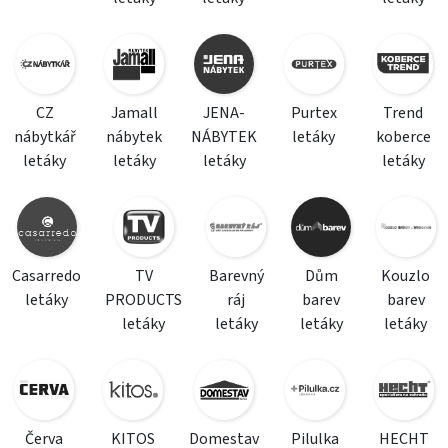
CZ
Jamall
JENA-
Purtex
Trend
nábytkář
nábytek
NÁBYTEK
letáky
koberce
letáky
letáky
letáky
letáky
Casarredo
TV
Barevný
Dům
Kouzlo
letáky
PRODUCTS
ráj
barev
barev
letáky
letáky
letáky
letáky
Červa
KITOS
Domestav
Pilulka
HECHT