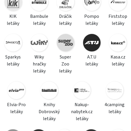
KIK
Bambule
Dráčik
Pompo
Firststop
letáky
letáky
letáky
letáky
letáky
Sparkys
Wiky
Super
A.T.U
Kasa.cz
letáky
hračky
Zoo
letáky
letáky
letáky
letáky
Elvia-Pro
Knihy
Nakup-
4camping
letáky
Dobrovský
nabytek.cz
letáky
letáky
letáky