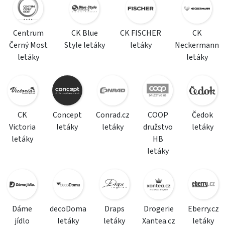
Centrum
CK Blue
CK FISCHER
CK
Černý Most
Style letáky
letáky
Neckermann
letáky
letáky
CK
Concept
Conrad.cz
COOP
Čedok
Victoria
letáky
letáky
družstvo
letáky
letáky
HB
letáky
Dáme
decoDoma
Draps
Drogerie
Eberry.cz
jídlo
letáky
letáky
Xantea.cz
letáky