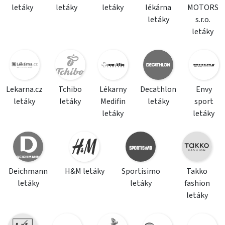
letáky
letáky
letáky
lékárna
MOTORS
letáky
s.r.o.
letáky
Lekarna.cz
Tchibo
Lékarny
Decathlon
Envy
letáky
letáky
Medifin
letáky
sport
letáky
letáky
Deichmann
H&M letáky
Sportisimo
Takko
letáky
letáky
fashion
letáky