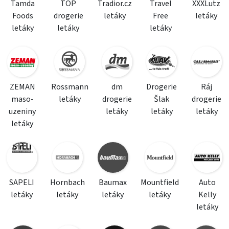
Tamda
TOP
Tradior.cz
Travel
XXXLutz
Foods
drogerie
letáky
Free
letáky
letáky
letáky
letáky
ZEMAN
Rossmann
dm
Drogerie
Ráj
maso-
letáky
drogerie
Šlak
drogerie
uzeniny
letáky
letáky
letáky
letáky
SAPELI
Hornbach
Baumax
Mountfield
Auto
letáky
letáky
letáky
letáky
Kelly
letáky