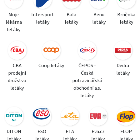
Moje
Intersport
Bala
Benu
Brněnka
lékárna
letáky
letáky
letáky
letáky
letáky
CBA
Coop letáky
ČEPOS -
Dedra
prodejní
Česká
letáky
družstvo
potravinářská
letáky
obchodní a.s.
letáky
DITON
ESO
ETA
Eva.cz
FLOP
letáky
letáky
letáky
letáky
letáky