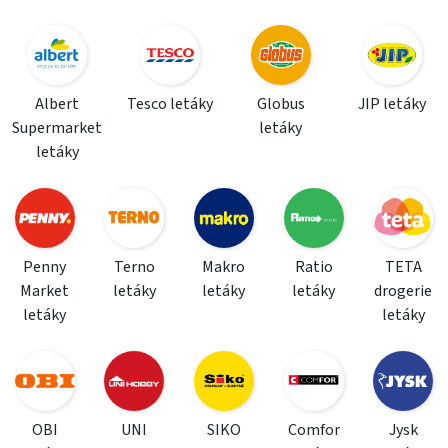
Albert
Tesco letáky
Globus
JIP letáky
Supermarket
letáky
letáky
Penny
Terno
Makro
Ratio
TETA
Market
letáky
letáky
letáky
drogerie
letáky
letáky
OBI
UNI
SIKO
Comfor
Jysk