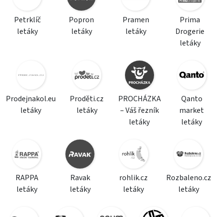
Petrklíč
Popron
Pramen
Prima
letáky
letáky
letáky
Drogerie
letáky
Prodejnakol.eu
Proděti.cz
PROCHÁZKA
Qanto
letáky
letáky
– Váš řezník
market
letáky
letáky
RAPPA
Ravak
rohlik.cz
Rozbaleno.cz
letáky
letáky
letáky
letáky