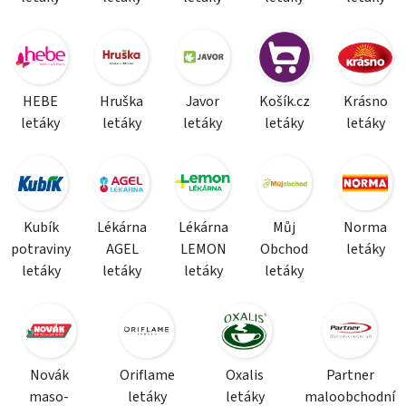
HEBE
Hruška
Javor
Košík.cz
Krásno
letáky
letáky
letáky
letáky
letáky
Kubík
Lékárna
Lékárna
Můj
Norma
potraviny
AGEL
LEMON
Obchod
letáky
letáky
letáky
letáky
letáky
Novák
Oriflame
Oxalis
Partner
maso-
letáky
letáky
maloobchodní