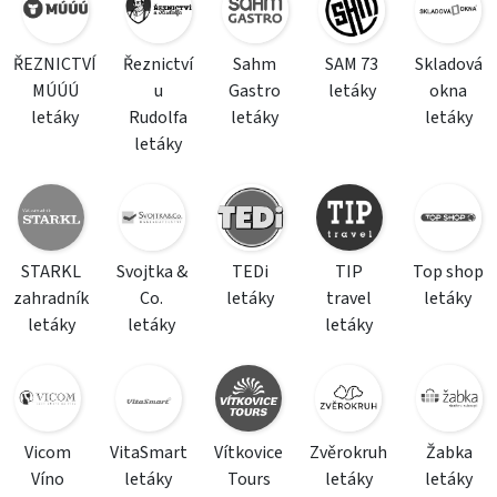
ŘEZNICTVÍ
Řeznictví
Sahm
SAM 73
Skladová
MÚÚÚ
u
Gastro
letáky
okna
letáky
Rudolfa
letáky
letáky
letáky
STARKL
Svojtka &
TEDi
TIP
Top shop
zahradník
Co.
letáky
travel
letáky
letáky
letáky
letáky
Vicom
VitaSmart
Vítkovice
Zvěrokruh
Žabka
Víno
letáky
Tours
letáky
letáky