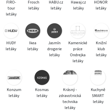
FIRO-
Frosch
HABU.cz
Hawaj.cz
HONOR
tour
letáky
letáky
letáky
letáky
letáky
HUDY
Ikea
Jasmín
Kamenické
Knižní
letáky
letáky
drogerie
práce
klub
letáky
Ondrejka
letáky
letáky
Konzum
Kosmas
Krásný -
Kuchyně
letáky
letáky
zdravotnická
SMART
technika
letáky
letáky