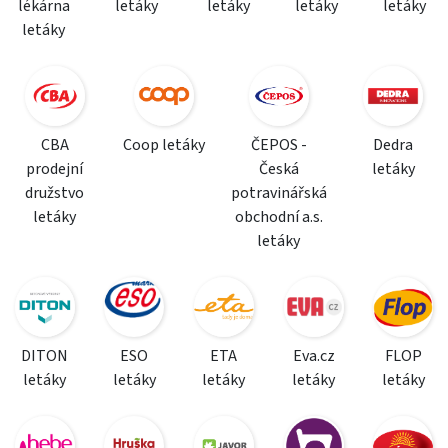
lékárna
letáky
letáky
letáky
letáky
letáky
CBA
Coop letáky
ČEPOS -
Dedra
prodejní
Česká
letáky
družstvo
potravinářská
letáky
obchodní a.s.
letáky
DITON
ESO
ETA
Eva.cz
FLOP
letáky
letáky
letáky
letáky
letáky