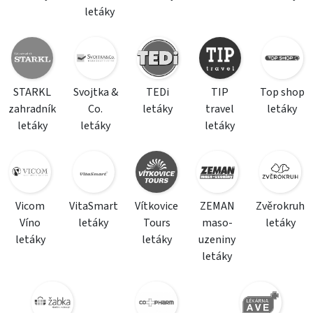
letáky
STARKL
Svojtka &
TEDi
TIP
Top shop
zahradník
Co.
letáky
travel
letáky
letáky
letáky
letáky
Vicom
VitaSmart
Vítkovice
ZEMAN
Zvěrokruh
Víno
letáky
Tours
maso-
letáky
letáky
letáky
uzeniny
letáky