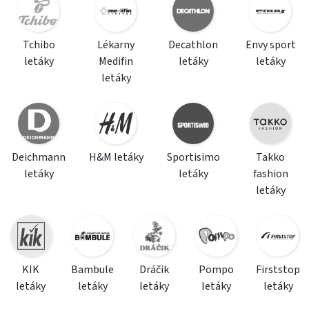
Tchibo
Lékarny
Decathlon
Envy sport
letáky
Medifin
letáky
letáky
letáky
Deichmann
H&M letáky
Sportisimo
Takko
letáky
letáky
fashion
letáky
KIK
Bambule
Dráčik
Pompo
Firststop
letáky
letáky
letáky
letáky
letáky