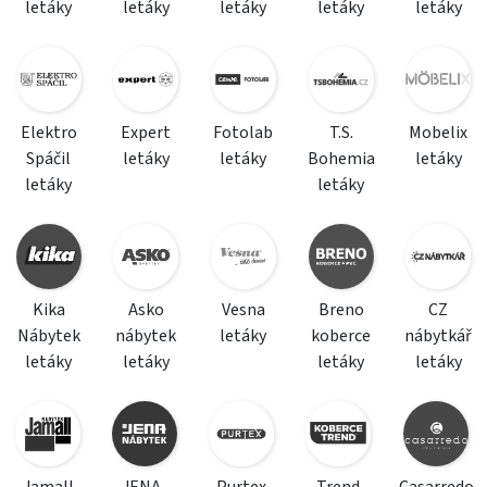
letáky
letáky
letáky
letáky
letáky
Elektro
Expert
Fotolab
T.S.
Mobelix
Spáčil
letáky
letáky
Bohemia
letáky
letáky
letáky
Kika
Asko
Vesna
Breno
CZ
Nábytek
nábytek
letáky
koberce
nábytkář
letáky
letáky
letáky
letáky