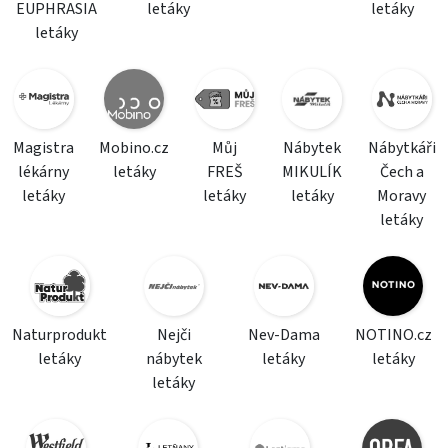
EUPHRASIA
letáky
letáky
letáky
Magistra
Mobino.cz
Můj
Nábytek
Nábytkáři
lékárny
letáky
FREŠ
MIKULÍK
Čech a
letáky
letáky
letáky
Moravy
letáky
Naturprodukt
Nejči
Nev-Dama
NOTINO.cz
letáky
nábytek
letáky
letáky
letáky