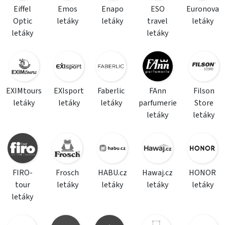
Eiffel
Emos
Enapo
ESO
Euronova
Optic
letáky
letáky
travel
letáky
letáky
letáky
EXIMtours
EXIsport
Faberlic
FAnn
Filson
letáky
letáky
letáky
parfumerie
Store
letáky
letáky
FIRO-
Frosch
HABU.cz
Hawaj.cz
HONOR
tour
letáky
letáky
letáky
letáky
letáky