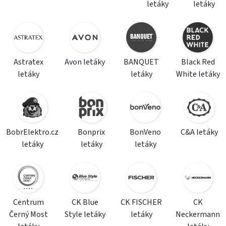
letáky
letáky
Astratex
Avon letáky
BANQUET
Black Red
letáky
letáky
White letáky
BobrElektro.cz
Bonprix
BonVeno
C&A letáky
letáky
letáky
letáky
Centrum
CK Blue
CK FISCHER
CK
Černý Most
Style letáky
letáky
Neckermann