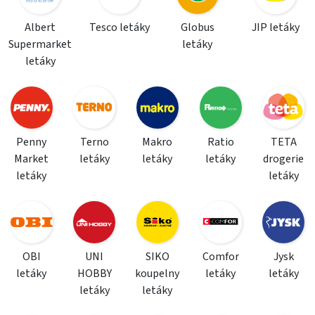
Albert
Tesco letáky
Globus
JIP letáky
Supermarket
letáky
letáky
Penny
Terno
Makro
Ratio
TETA
Market
letáky
letáky
letáky
drogerie
letáky
letáky
OBI
UNI
SIKO
Comfor
Jysk
letáky
HOBBY
koupelny
letáky
letáky
letáky
letáky