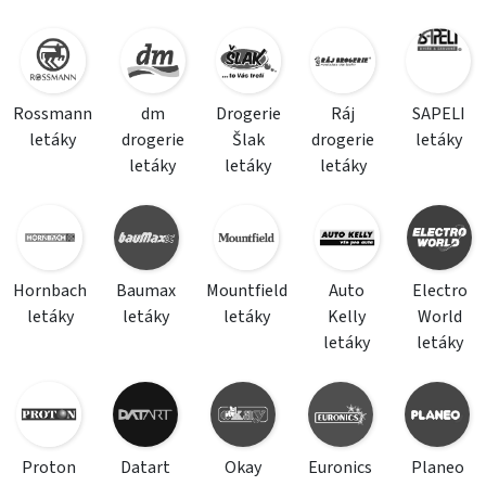
Rossmann
dm
Drogerie
Ráj
SAPELI
letáky
drogerie
Šlak
drogerie
letáky
letáky
letáky
letáky
Hornbach
Baumax
Mountfield
Auto
Electro
letáky
letáky
letáky
Kelly
World
letáky
letáky
Proton
Datart
Okay
Euronics
Planeo