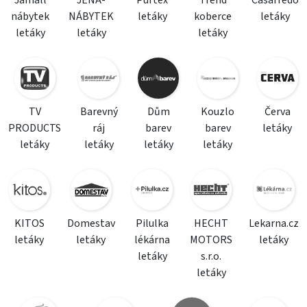
Jamall
JENA-
Purtex
Trend
Casarredo
nábytek
NÁBYTEK
letáky
koberce
letáky
letáky
letáky
letáky
TV
Barevný
Dům
Kouzlo
Červa
PRODUCTS
ráj
barev
barev
letáky
letáky
letáky
letáky
letáky
KITOS
Domestav
Pilulka
HECHT
Lekarna.cz
letáky
letáky
lékárna
MOTORS
letáky
letáky
s.r.o.
letáky