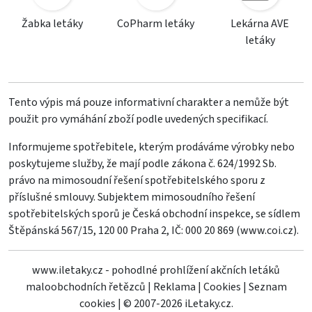
Žabka letáky
CoPharm letáky
Lekárna AVE
letáky
Tento výpis má pouze informativní charakter a nemůže být
použit pro vymáhání zboží podle uvedených specifikací.
Informujeme spotřebitele, kterým prodáváme výrobky nebo
poskytujeme služby, že mají podle zákona č. 624/1992 Sb.
právo na mimosoudní řešení spotřebitelského sporu z
příslušné smlouvy. Subjektem mimosoudního řešení
spotřebitelských sporů je Česká obchodní inspekce, se sídlem
Štěpánská 567/15, 120 00 Praha 2, IČ: 000 20 869 (
www.coi.cz
).
www.iletaky.cz - pohodlné prohlížení akčních letáků
maloobchodních řetězců
|
Reklama
|
Cookies
|
Seznam
cookies
|
© 2007-2026 iLetaky.cz.