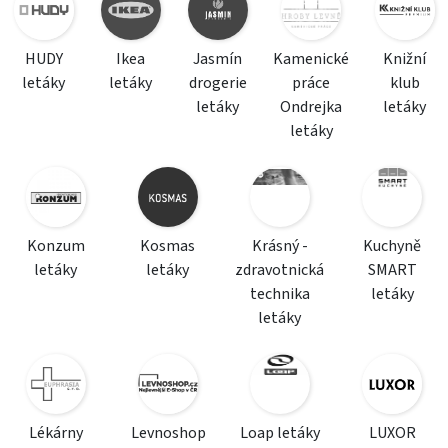
HUDY
Ikea
Jasmín
Kamenické
Knižní
letáky
letáky
drogerie
práce
klub
letáky
Ondrejka
letáky
letáky
Konzum
Kosmas
Krásný -
Kuchyně
letáky
letáky
zdravotnická
SMART
technika
letáky
letáky
Lékárny
Levnoshop
Loap letáky
LUXOR