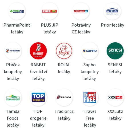
PharmaPoint
PLUS JIP
Potraviny
Prior letáky
letáky
letáky
CZ letáky
Ptáček
RABBIT
ROJAL
Sapho
SENESI
koupelny
řeznictví
letáky
koupelny
letáky
letáky
letáky
letáky
Tamda
TOP
Tradior.cz
Travel
XXXLutz
Foods
drogerie
letáky
Free
letáky
letáky
letáky
letáky