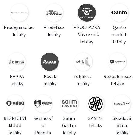
Prodejnakol.eu
Proděti.cz
PROCHÁZKA
Qanto
letáky
letáky
– Váš řezník
market
letáky
letáky
RAPPA
Ravak
rohlik.cz
Rozbaleno.cz
letáky
letáky
letáky
letáky
ŘEZNICTVÍ
Řeznictví
Sahm
SAM 73
Skladová
MÚÚÚ
u
Gastro
letáky
okna
letáky
Rudolfa
letáky
letáky