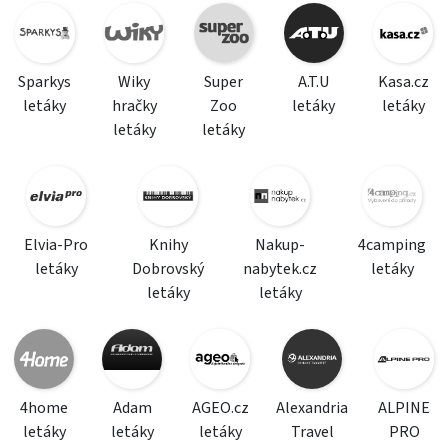
Sparkys
Wiky
Super
A.T.U
Kasa.cz
letáky
hračky
Zoo
letáky
letáky
letáky
letáky
Elvia-Pro
Knihy
Nakup-
4camping
letáky
Dobrovský
nabytek.cz
letáky
letáky
letáky
4home
Adam
AGEO.cz
Alexandria
ALPINE
letáky
letáky
letáky
Travel
PRO