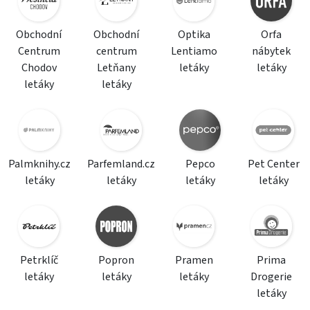
Obchodní
Obchodní
Optika
Orfa
Centrum
centrum
Lentiamo
nábytek
Chodov
Letňany
letáky
letáky
letáky
letáky
Palmknihy.cz
Parfemland.cz
Pepco
Pet Center
letáky
letáky
letáky
letáky
Petrklíč
Popron
Pramen
Prima
letáky
letáky
letáky
Drogerie
letáky