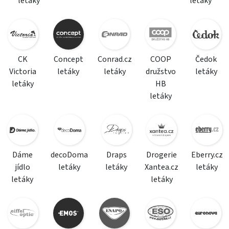
letáky
letáky
CK
Concept
Conrad.cz
COOP
Čedok
Victoria
letáky
letáky
družstvo
letáky
letáky
HB
letáky
Dáme
decoDoma
Draps
Drogerie
Eberry.cz
jídlo
letáky
letáky
Xantea.cz
letáky
letáky
letáky