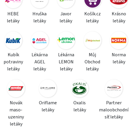
HEBE
Hruška
Javor
Košík.cz
Krásno
letáky
letáky
letáky
letáky
letáky
Kubík
Lékárna
Lékárna
Můj
Norma
potraviny
AGEL
LEMON
Obchod
letáky
letáky
letáky
letáky
letáky
Novák
Oriflame
Oxalis
Partner
maso-
letáky
letáky
maloobchodní
uzeniny
síť letáky
letáky