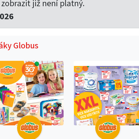
 zobrazit již není platný.
2026
táky Globus