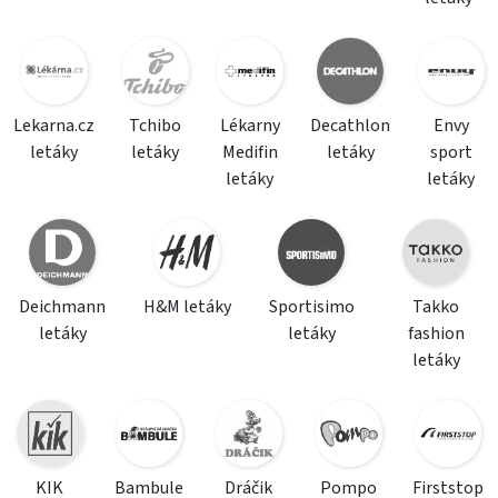
Lekarna.cz
Tchibo
Lékarny
Decathlon
Envy
letáky
letáky
Medifin
letáky
sport
letáky
letáky
Deichmann
H&M letáky
Sportisimo
Takko
letáky
letáky
fashion
letáky
KIK
Bambule
Dráčik
Pompo
Firststop