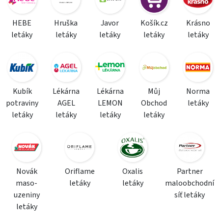
HEBE
Hruška
Javor
Košík.cz
Krásno
letáky
letáky
letáky
letáky
letáky
Kubík
Lékárna
Lékárna
Můj
Norma
potraviny
AGEL
LEMON
Obchod
letáky
letáky
letáky
letáky
letáky
Novák
Oriflame
Oxalis
Partner
maso-
letáky
letáky
maloobchodní
uzeniny
síť letáky
letáky