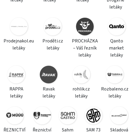
letáky
letáky
letáky
Drogerie
letáky
Prodejnakol.eu
Proděti.cz
PROCHÁZKA
Qanto
letáky
letáky
– Váš řezník
market
letáky
letáky
RAPPA
Ravak
rohlik.cz
Rozbaleno.cz
letáky
letáky
letáky
letáky
ŘEZNICTVÍ
Řeznictví
Sahm
SAM 73
Skladová