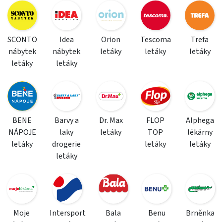
SCONTO
Idea
Orion
Tescoma
Trefa
nábytek
nábytek
letáky
letáky
letáky
letáky
letáky
BENE
Barvy a
Dr. Max
FLOP
Alphega
NÁPOJE
laky
letáky
TOP
lékárny
letáky
drogerie
letáky
letáky
letáky
Moje
Intersport
Bala
Benu
Brněnka