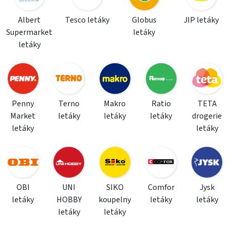
Albert
Tesco letáky
Globus
JIP letáky
Supermarket
letáky
letáky
Penny
Terno
Makro
Ratio
TETA
Market
letáky
letáky
letáky
drogerie
letáky
letáky
OBI
UNI
SIKO
Comfor
Jysk
letáky
HOBBY
koupelny
letáky
letáky
letáky
letáky