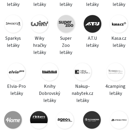
letáky
letáky
letáky
letáky
letáky
Sparkys
Wiky
Super
A.T.U
Kasa.cz
letáky
hračky
Zoo
letáky
letáky
letáky
letáky
Elvia-Pro
Knihy
Nakup-
4camping
letáky
Dobrovský
nabytek.cz
letáky
letáky
letáky