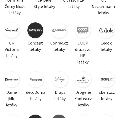
Centrum
CK Blue
CK FISCHER
CK
Černý Most
Style letáky
letáky
Neckermann
letáky
letáky
CK
Concept
Conrad.cz
COOP
Čedok
Victoria
letáky
letáky
družstvo
letáky
letáky
HB
letáky
Dáme
decoDoma
Draps
Drogerie
Eberry.cz
jídlo
letáky
letáky
Xantea.cz
letáky
letáky
letáky