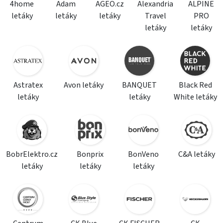
4home
Adam
AGEO.cz
Alexandria
ALPINE
letáky
letáky
letáky
Travel
PRO
letáky
letáky
Astratex
Avon letáky
BANQUET
Black Red
letáky
letáky
White letáky
BobrElektro.cz
Bonprix
BonVeno
C&A letáky
letáky
letáky
letáky