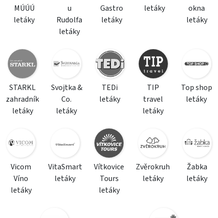
MÚÚÚ
u
Gastro
letáky
okna
letáky
Rudolfa
letáky
letáky
letáky
STARKL
Svojtka &
TEDi
TIP
Top shop
zahradník
Co.
letáky
travel
letáky
letáky
letáky
letáky
Vicom
VitaSmart
Vítkovice
Zvěrokruh
Žabka
Víno
letáky
Tours
letáky
letáky
letáky
letáky