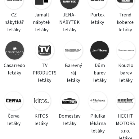
CZ
Jamall
JENA-
Purtex
Trend
nábytkář
nábytek
NÁBYTEK
letáky
koberce
letáky
letáky
letáky
letáky
Casarredo
TV
Barevný
Dům
Kouzlo
letáky
PRODUCTS
ráj
barev
barev
letáky
letáky
letáky
letáky
Červa
KITOS
Domestav
Pilulka
HECHT
letáky
letáky
letáky
lékárna
MOTORS
letáky
s.r.o.
letáky