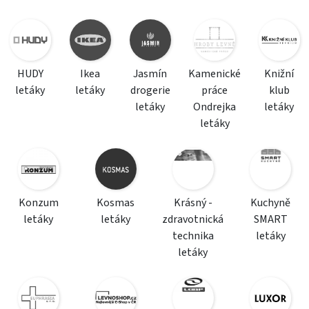
HUDY
Ikea
Jasmín
Kamenické
Knižní
letáky
letáky
drogerie
práce
klub
letáky
Ondrejka
letáky
letáky
Konzum
Kosmas
Krásný -
Kuchyně
letáky
letáky
zdravotnická
SMART
technika
letáky
letáky