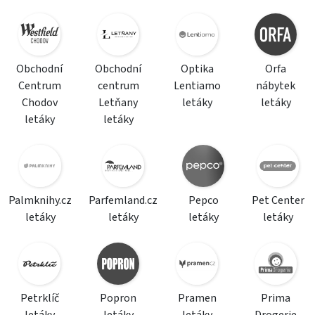
Obchodní
Obchodní
Optika
Orfa
Centrum
centrum
Lentiamo
nábytek
Chodov
Letňany
letáky
letáky
letáky
letáky
Palmknihy.cz
Parfemland.cz
Pepco
Pet Center
letáky
letáky
letáky
letáky
Petrklíč
Popron
Pramen
Prima