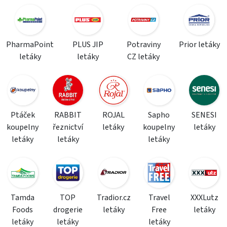
PharmaPoint
PLUS JIP
Potraviny
Prior letáky
letáky
letáky
CZ letáky
Ptáček
RABBIT
ROJAL
Sapho
SENESI
koupelny
řeznictví
letáky
koupelny
letáky
letáky
letáky
letáky
Tamda
TOP
Tradior.cz
Travel
XXXLutz
Foods
drogerie
letáky
Free
letáky
letáky
letáky
letáky