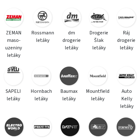
ZEMAN
Rossmann
dm
Drogerie
Ráj
maso-
letáky
drogerie
Šlak
drogerie
uzeniny
letáky
letáky
letáky
letáky
SAPELI
Hornbach
Baumax
Mountfield
Auto
letáky
letáky
letáky
letáky
Kelly
letáky