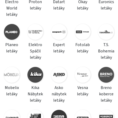
Electro
Proton
Datart
Okay
Euronics
World
letáky
letáky
letáky
letáky
letáky
Planeo
Elektro
Expert
Fotolab
T.S.
letáky
Spáčil
letáky
letáky
Bohemia
letáky
letáky
Mobelix
Kika
Asko
Vesna
Breno
letáky
Nábytek
nábytek
letáky
koberce
letáky
letáky
letáky