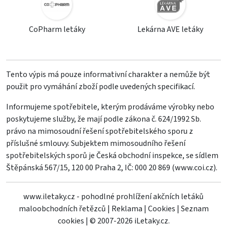
CoPharm letáky
Lekárna AVE letáky
Tento výpis má pouze informativní charakter a nemůže být
použit pro vymáhání zboží podle uvedených specifikací.
Informujeme spotřebitele, kterým prodáváme výrobky nebo
poskytujeme služby, že mají podle zákona č. 624/1992 Sb.
právo na mimosoudní řešení spotřebitelského sporu z
příslušné smlouvy. Subjektem mimosoudního řešení
spotřebitelských sporů je Česká obchodní inspekce, se sídlem
Štěpánská 567/15, 120 00 Praha 2, IČ: 000 20 869 (
www.coi.cz
).
www.iletaky.cz - pohodlné prohlížení akčních letáků
maloobchodních řetězců
|
Reklama
|
Cookies
|
Seznam
cookies
|
© 2007-2026 iLetaky.cz.