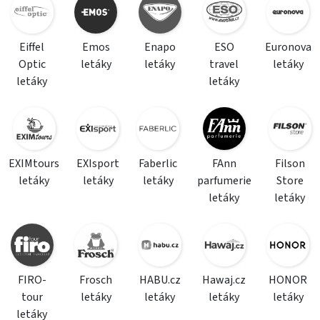
Eiffel
Emos
Enapo
ESO
Euronova
Optic
letáky
letáky
travel
letáky
letáky
letáky
EXIMtours
EXIsport
Faberlic
FAnn
Filson
letáky
letáky
letáky
parfumerie
Store
letáky
letáky
FIRO-
Frosch
HABU.cz
Hawaj.cz
HONOR
tour
letáky
letáky
letáky
letáky
letáky