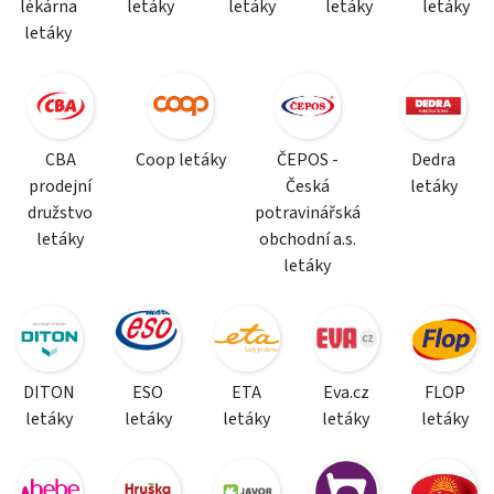
lékárna
letáky
letáky
letáky
letáky
letáky
CBA
Coop letáky
ČEPOS -
Dedra
prodejní
Česká
letáky
družstvo
potravinářská
letáky
obchodní a.s.
letáky
DITON
ESO
ETA
Eva.cz
FLOP
letáky
letáky
letáky
letáky
letáky