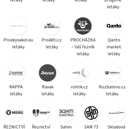
letáky
letáky
letáky
Drogerie
letáky
Prodejnakol.eu
Proděti.cz
PROCHÁZKA
Qanto
letáky
letáky
– Váš řezník
market
letáky
letáky
RAPPA
Ravak
rohlik.cz
Rozbaleno.cz
letáky
letáky
letáky
letáky
ŘEZNICTVÍ
Řeznictví
Sahm
SAM 73
Skladová