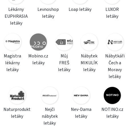
Lékárny
Levnoshop
Loap letáky
LUXOR
EUPHRASIA
letáky
letáky
letáky
Magistra
Mobino.cz
Můj
Nábytek
Nábytkáři
lékárny
letáky
FREŠ
MIKULÍK
Čech a
letáky
letáky
letáky
Moravy
letáky
Naturprodukt
Nejči
Nev-Dama
NOTINO.cz
letáky
nábytek
letáky
letáky
letáky