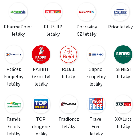
PharmaPoint
PLUS JIP
Potraviny
Prior letáky
letáky
letáky
CZ letáky
Ptáček
RABBIT
ROJAL
Sapho
SENESI
koupelny
řeznictví
letáky
koupelny
letáky
letáky
letáky
letáky
Tamda
TOP
Tradior.cz
Travel
XXXLutz
Foods
drogerie
letáky
Free
letáky
letáky
letáky
letáky