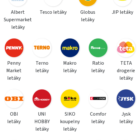
Albert
Tesco letáky
Globus
JIP letáky
Supermarket
letáky
letáky
Penny
Terno
Makro
Ratio
TETA
Market
letáky
letáky
letáky
drogerie
letáky
letáky
OBI
UNI
SIKO
Comfor
Jysk
letáky
HOBBY
koupelny
letáky
letáky
letáky
letáky