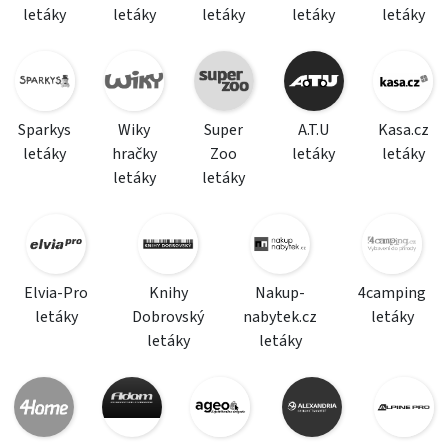
letáky
letáky
letáky
letáky
letáky
Sparkys
Wiky
Super
A.T.U
Kasa.cz
letáky
hračky
Zoo
letáky
letáky
letáky
letáky
Elvia-Pro
Knihy
Nakup-
4camping
letáky
Dobrovský
nabytek.cz
letáky
letáky
letáky