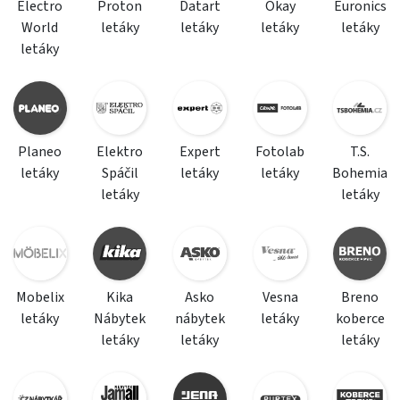
Electro
Proton
Datart
Okay
Euronics
World
letáky
letáky
letáky
letáky
letáky
Planeo
Elektro
Expert
Fotolab
T.S.
letáky
Spáčil
letáky
letáky
Bohemia
letáky
letáky
Mobelix
Kika
Asko
Vesna
Breno
letáky
Nábytek
nábytek
letáky
koberce
letáky
letáky
letáky