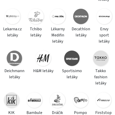
Lekarna.cz
Tchibo
Lékarny
Decathlon
Envy
letáky
letáky
Medifin
letáky
sport
letáky
letáky
Deichmann
H&M letáky
Sportisimo
Takko
letáky
letáky
fashion
letáky
KIK
Bambule
Dráčik
Pompo
Firststop