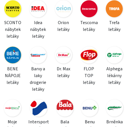
SCONTO
Idea
Orion
Tescoma
Trefa
nábytek
nábytek
letáky
letáky
letáky
letáky
letáky
BENE
Barvy a
Dr. Max
FLOP
Alphega
NÁPOJE
laky
letáky
TOP
lékárny
letáky
drogerie
letáky
letáky
letáky
Moje
Intersport
Bala
Benu
Brněnka