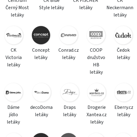
Centrum
CK Blue
CK FISCHER
CK
Černý Most
Style letáky
letáky
Neckermann
letáky
letáky
CK
Concept
Conrad.cz
COOP
Čedok
Victoria
letáky
letáky
družstvo
letáky
letáky
HB
letáky
Dáme
decoDoma
Draps
Drogerie
Eberry.cz
jídlo
letáky
letáky
Xantea.cz
letáky
letáky
letáky