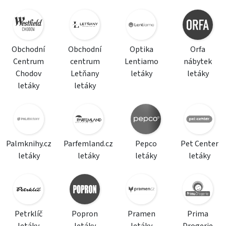
Obchodní
Obchodní
Optika
Orfa
Centrum
centrum
Lentiamo
nábytek
Chodov
Letňany
letáky
letáky
letáky
letáky
Palmknihy.cz
Parfemland.cz
Pepco
Pet Center
letáky
letáky
letáky
letáky
Petrklíč
Popron
Pramen
Prima