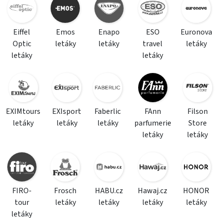
Eiffel
Emos
Enapo
ESO
Euronova
Optic
letáky
letáky
travel
letáky
letáky
letáky
EXIMtours
EXIsport
Faberlic
FAnn
Filson
letáky
letáky
letáky
parfumerie
Store
letáky
letáky
FIRO-
Frosch
HABU.cz
Hawaj.cz
HONOR
tour
letáky
letáky
letáky
letáky
letáky