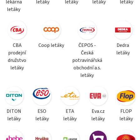
lékárna
letáky
letáky
letáky
letáky
letáky
CBA
Coop letáky
ČEPOS -
Dedra
prodejní
Česká
letáky
družstvo
potravinářská
letáky
obchodní a.s.
letáky
DITON
ESO
ETA
Eva.cz
FLOP
letáky
letáky
letáky
letáky
letáky