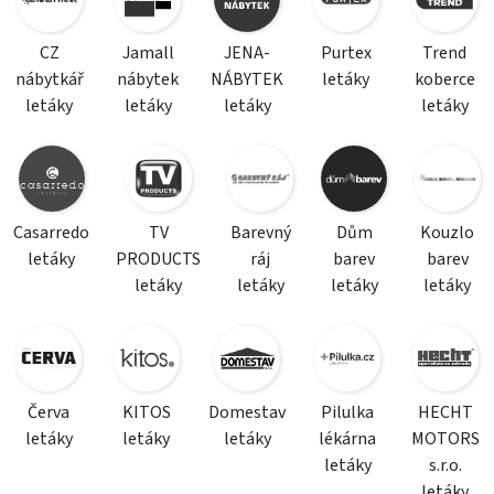
CZ
Jamall
JENA-
Purtex
Trend
nábytkář
nábytek
NÁBYTEK
letáky
koberce
letáky
letáky
letáky
letáky
Casarredo
TV
Barevný
Dům
Kouzlo
letáky
PRODUCTS
ráj
barev
barev
letáky
letáky
letáky
letáky
Červa
KITOS
Domestav
Pilulka
HECHT
letáky
letáky
letáky
lékárna
MOTORS
letáky
s.r.o.
letáky