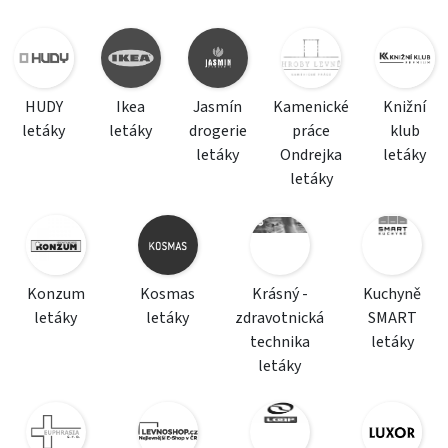
HUDY
Ikea
Jasmín
Kamenické
Knižní
letáky
letáky
drogerie
práce
klub
letáky
Ondrejka
letáky
letáky
Konzum
Kosmas
Krásný -
Kuchyně
letáky
letáky
zdravotnická
SMART
technika
letáky
letáky