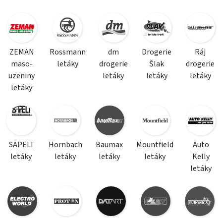
ZEMAN
Rossmann
dm
Drogerie
Ráj
maso-
letáky
drogerie
Šlak
drogerie
uzeniny
letáky
letáky
letáky
letáky
SAPELI
Hornbach
Baumax
Mountfield
Auto
letáky
letáky
letáky
letáky
Kelly
letáky