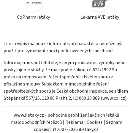
CoPharm letáky
Lekárna AVE letáky
Tento výpis má pouze informativní charakter a nemůže být
použit pro vymáhání zboží podle uvedených specifikací.
Informujeme spotřebitele, kterým prodáváme výrobky nebo
poskytujeme služby, že mají podle zákona č. 624/1992 Sb.
právo na mimosoudní řešení spotřebitelského sporu z
příslušné smlouvy. Subjektem mimosoudního řešení
spotřebitelských sporů je Česká obchodní inspekce, se sídlem
Štěpánská 567/15, 120 00 Praha 2, IČ: 000 20 869 (
www.coi.cz
).
www.iletaky.cz - pohodlné prohlížení akčních letáků
maloobchodních řetězců
|
Reklama
|
Cookies
|
Seznam
cookies
|
© 2007-2026 iLetaky.cz.