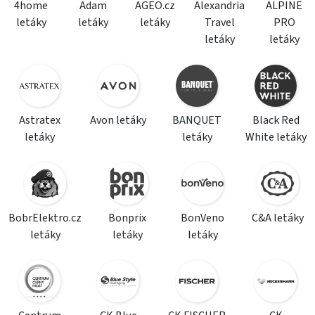
4home
Adam
AGEO.cz
Alexandria
ALPINE
letáky
letáky
letáky
Travel
PRO
letáky
letáky
Astratex
Avon letáky
BANQUET
Black Red
letáky
letáky
White letáky
BobrElektro.cz
Bonprix
BonVeno
C&A letáky
letáky
letáky
letáky