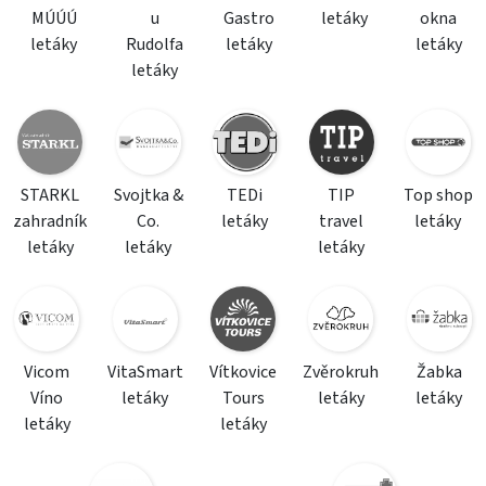
MÚÚÚ
u
Gastro
letáky
okna
letáky
Rudolfa
letáky
letáky
letáky
STARKL
Svojtka &
TEDi
TIP
Top shop
zahradník
Co.
letáky
travel
letáky
letáky
letáky
letáky
Vicom
VitaSmart
Vítkovice
Zvěrokruh
Žabka
Víno
letáky
Tours
letáky
letáky
letáky
letáky