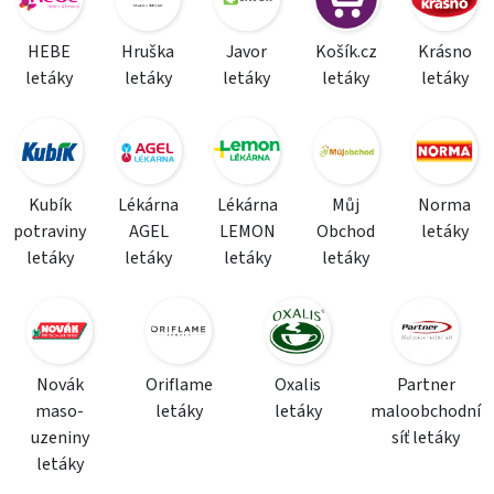
HEBE
Hruška
Javor
Košík.cz
Krásno
letáky
letáky
letáky
letáky
letáky
Kubík
Lékárna
Lékárna
Můj
Norma
potraviny
AGEL
LEMON
Obchod
letáky
letáky
letáky
letáky
letáky
Novák
Oriflame
Oxalis
Partner
maso-
letáky
letáky
maloobchodní
uzeniny
síť letáky
letáky