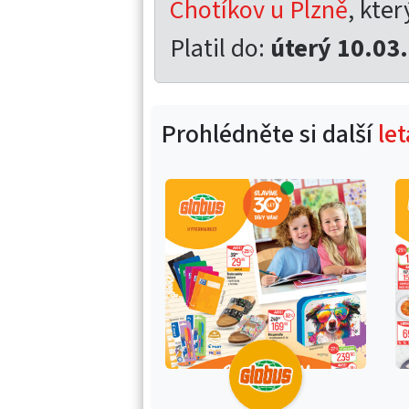
Chotíkov u Plzně
, kter
Platil do:
úterý 10.03
Prohlédněte si další
le