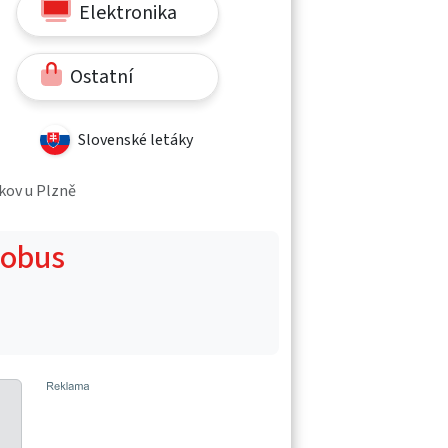
Elektronika
Ostatní
Slovenské letáky
íkov u Plzně
Globus