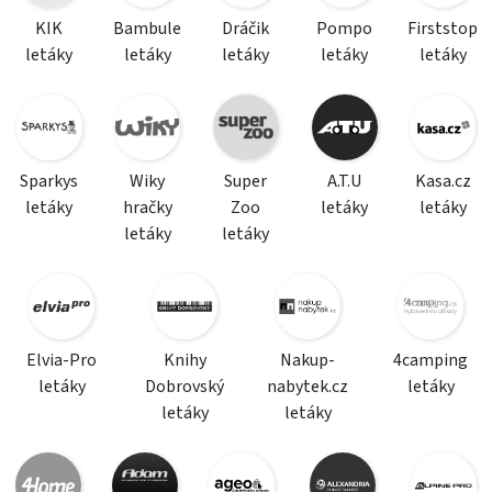
KIK
Bambule
Dráčik
Pompo
Firststop
letáky
letáky
letáky
letáky
letáky
Sparkys
Wiky
Super
A.T.U
Kasa.cz
letáky
hračky
Zoo
letáky
letáky
letáky
letáky
Elvia-Pro
Knihy
Nakup-
4camping
letáky
Dobrovský
nabytek.cz
letáky
letáky
letáky