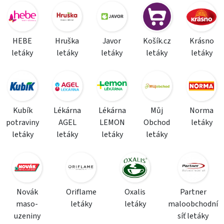
HEBE
Hruška
Javor
Košík.cz
Krásno
letáky
letáky
letáky
letáky
letáky
Kubík
Lékárna
Lékárna
Můj
Norma
potraviny
AGEL
LEMON
Obchod
letáky
letáky
letáky
letáky
letáky
Novák
Oriflame
Oxalis
Partner
maso-
letáky
letáky
maloobchodní
uzeniny
síť letáky