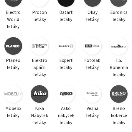
Electro
Proton
Datart
Okay
Euronics
World
letáky
letáky
letáky
letáky
letáky
Planeo
Elektro
Expert
Fotolab
T.S.
letáky
Spáčil
letáky
letáky
Bohemia
letáky
letáky
Mobelix
Kika
Asko
Vesna
Breno
letáky
Nábytek
nábytek
letáky
koberce
letáky
letáky
letáky