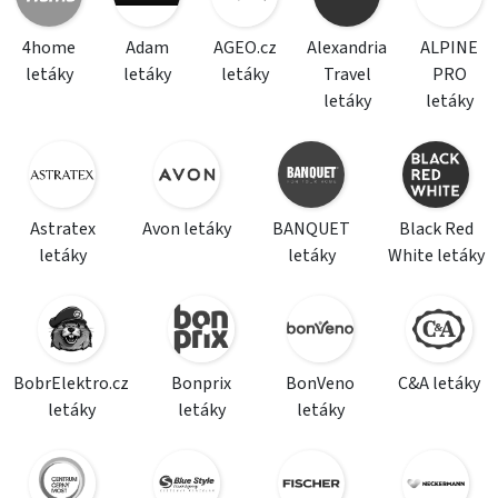
4home
Adam
AGEO.cz
Alexandria
ALPINE
letáky
letáky
letáky
Travel
PRO
letáky
letáky
Astratex
Avon letáky
BANQUET
Black Red
letáky
letáky
White letáky
BobrElektro.cz
Bonprix
BonVeno
C&A letáky
letáky
letáky
letáky