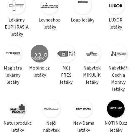
Lékárny
Levnoshop
Loap letáky
LUXOR
EUPHRASIA
letáky
letáky
letáky
Magistra
Mobino.cz
Můj
Nábytek
Nábytkáři
lékárny
letáky
FREŠ
MIKULÍK
Čech a
letáky
letáky
letáky
Moravy
letáky
Naturprodukt
Nejči
Nev-Dama
NOTINO.cz
letáky
nábytek
letáky
letáky