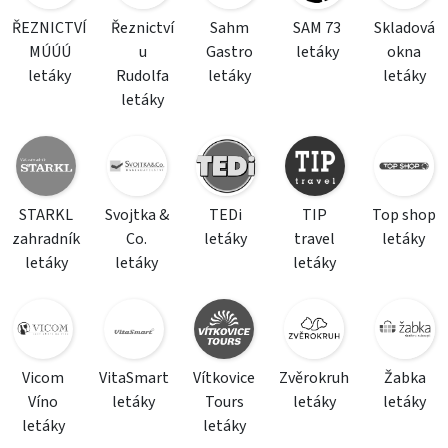
ŘEZNICTVÍ
Řeznictví
Sahm
SAM 73
Skladová
MÚÚÚ
u
Gastro
letáky
okna
letáky
Rudolfa
letáky
letáky
letáky
STARKL
Svojtka &
TEDi
TIP
Top shop
zahradník
Co.
letáky
travel
letáky
letáky
letáky
letáky
Vicom
VitaSmart
Vítkovice
Zvěrokruh
Žabka
Víno
letáky
Tours
letáky
letáky
letáky
letáky