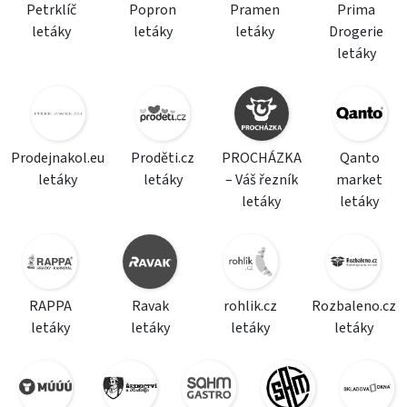
Petrklíč
Popron
Pramen
Prima
letáky
letáky
letáky
Drogerie
letáky
Prodejnakol.eu
Proděti.cz
PROCHÁZKA
Qanto
letáky
letáky
– Váš řezník
market
letáky
letáky
RAPPA
Ravak
rohlik.cz
Rozbaleno.cz
letáky
letáky
letáky
letáky