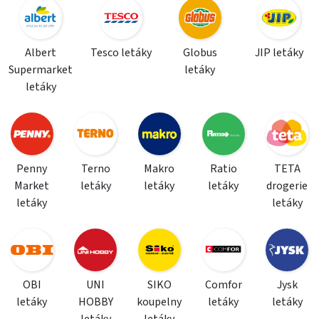
Albert
Tesco letáky
Globus
JIP letáky
Supermarket
letáky
letáky
Penny
Terno
Makro
Ratio
TETA
Market
letáky
letáky
letáky
drogerie
letáky
letáky
OBI
UNI
SIKO
Comfor
Jysk
letáky
HOBBY
koupelny
letáky
letáky