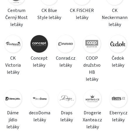
Centrum
CK Blue
CK FISCHER
CK
Černý Most
Style letáky
letáky
Neckermann
letáky
letáky
CK
Concept
Conrad.cz
COOP
Čedok
Victoria
letáky
letáky
družstvo
letáky
letáky
HB
letáky
Dáme
decoDoma
Draps
Drogerie
Eberry.cz
jídlo
letáky
letáky
Xantea.cz
letáky
letáky
letáky