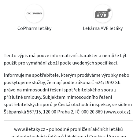
CoPharm letáky
Lekárna AVE letáky
Tento výpis má pouze informativní charakter a nemůže být
použit pro vymáhání zboží podle uvedených specifikací.
Informujeme spotřebitele, kterým prodáváme výrobky nebo
poskytujeme služby, že mají podle zákona č. 624/1992 Sb.
právo na mimosoudní řešení spotřebitelského sporu z
příslušné smlouvy. Subjektem mimosoudního řešení
spotřebitelských sporů je Česká obchodní inspekce, se sídlem
Štěpánská 567/15, 120 00 Praha 2, IČ: 000 20 869 (
www.coi.cz
).
www.iletaky.cz - pohodlné prohlížení akčních letáků
maloobchodních řetězců
|
Reklama
|
Cookies
|
Seznam