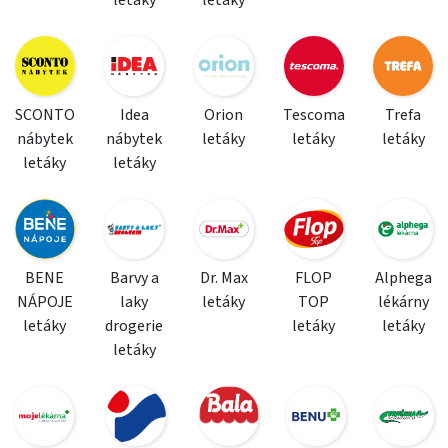
letáky
letáky
SCONTO
Idea
Orion
Tescoma
Trefa
nábytek
nábytek
letáky
letáky
letáky
letáky
letáky
BENE
Barvy a
Dr. Max
FLOP
Alphega
NÁPOJE
laky
letáky
TOP
lékárny
letáky
drogerie
letáky
letáky
letáky