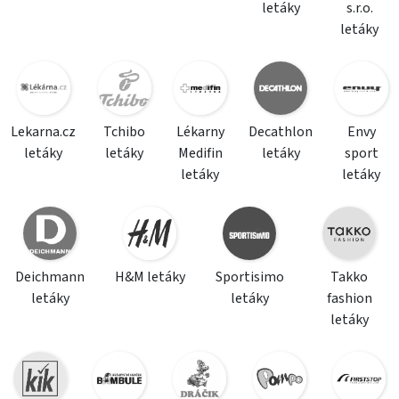
letáky
s.r.o.
letáky
Lekarna.cz
Tchibo
Lékarny
Decathlon
Envy
letáky
letáky
Medifin
letáky
sport
letáky
letáky
Deichmann
H&M letáky
Sportisimo
Takko
letáky
letáky
fashion
letáky