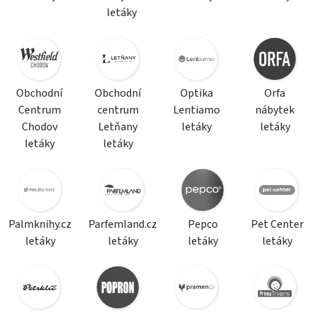
letáky
Obchodní
Obchodní
Optika
Orfa
Centrum
centrum
Lentiamo
nábytek
Chodov
Letňany
letáky
letáky
letáky
letáky
Palmknihy.cz
Parfemland.cz
Pepco
Pet Center
letáky
letáky
letáky
letáky