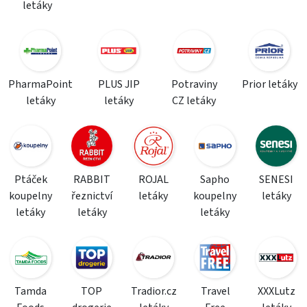
letáky
PharmaPoint
PLUS JIP
Potraviny
Prior letáky
letáky
letáky
CZ letáky
Ptáček
RABBIT
ROJAL
Sapho
SENESI
koupelny
řeznictví
letáky
koupelny
letáky
letáky
letáky
letáky
Tamda
TOP
Tradior.cz
Travel
XXXLutz