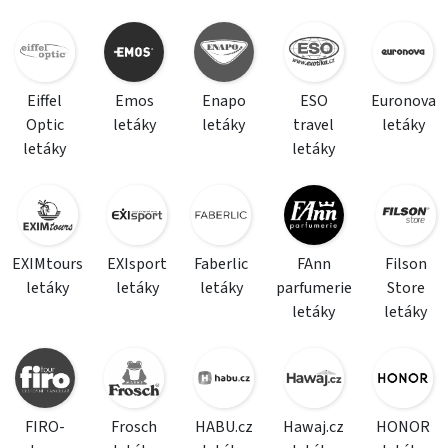
Eiffel
Emos
Enapo
ESO
Euronova
Optic
letáky
letáky
travel
letáky
letáky
letáky
EXIMtours
EXIsport
Faberlic
FAnn
Filson
letáky
letáky
letáky
parfumerie
Store
letáky
letáky
FIRO-
Frosch
HABU.cz
Hawaj.cz
HONOR