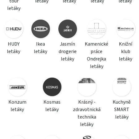
tour
letáky
letáky
letáky
letáky
letáky
HUDY
Ikea
Jasmín
Kamenické
Knižní
letáky
letáky
drogerie
práce
klub
letáky
Ondrejka
letáky
letáky
Konzum
Kosmas
Krásný -
Kuchyně
letáky
letáky
zdravotnická
SMART
technika
letáky
letáky