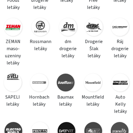
Foods
drogerie
letáky
Free
letáky
letáky
letáky
letáky
ZEMAN
Rossmann
dm
Drogerie
Ráj
maso-
letáky
drogerie
Šlak
drogerie
uzeniny
letáky
letáky
letáky
letáky
SAPELI
Hornbach
Baumax
Mountfield
Auto
letáky
letáky
letáky
letáky
Kelly
letáky