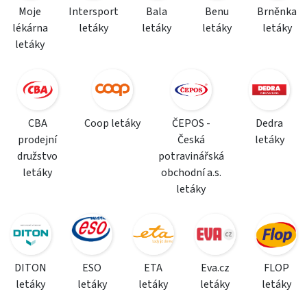
Moje
Intersport
Bala
Benu
Brněnka
lékárna
letáky
letáky
letáky
letáky
letáky
CBA
Coop letáky
ČEPOS -
Dedra
prodejní
Česká
letáky
družstvo
potravinářská
letáky
obchodní a.s.
letáky
DITON
ESO
ETA
Eva.cz
FLOP
letáky
letáky
letáky
letáky
letáky