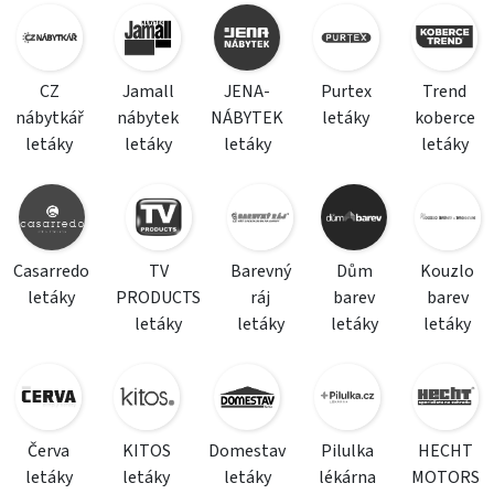
CZ
Jamall
JENA-
Purtex
Trend
nábytkář
nábytek
NÁBYTEK
letáky
koberce
letáky
letáky
letáky
letáky
Casarredo
TV
Barevný
Dům
Kouzlo
letáky
PRODUCTS
ráj
barev
barev
letáky
letáky
letáky
letáky
Červa
KITOS
Domestav
Pilulka
HECHT
letáky
letáky
letáky
lékárna
MOTORS