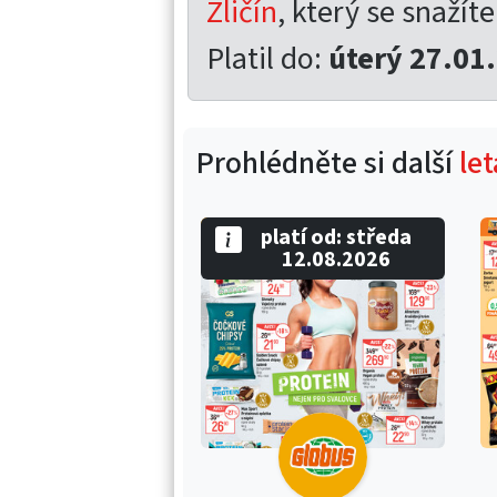
Zličín
, který se snažíte
Platil do:
úterý 27.01
Prohlédněte si další
le
platí od: středa
12.08.2026