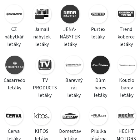
CZ
Jamall
JENA-
Purtex
Trend
nábytkář
nábytek
NÁBYTEK
letáky
koberce
letáky
letáky
letáky
letáky
Casarredo
TV
Barevný
Dům
Kouzlo
letáky
PRODUCTS
ráj
barev
barev
letáky
letáky
letáky
letáky
Červa
KITOS
Domestav
Pilulka
HECHT
letáky
letáky
letáky
lékárna
MOTORS