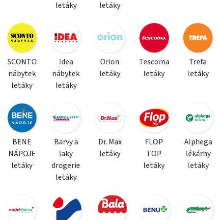
letáky
letáky
SCONTO
Idea
Orion
Tescoma
Trefa
nábytek
nábytek
letáky
letáky
letáky
letáky
letáky
BENE
Barvy a
Dr. Max
FLOP
Alphega
NÁPOJE
laky
letáky
TOP
lékárny
letáky
drogerie
letáky
letáky
letáky