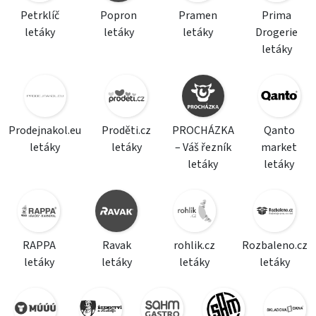
Petrklíč
Popron
Pramen
Prima
letáky
letáky
letáky
Drogerie
letáky
Prodejnakol.eu
Proděti.cz
PROCHÁZKA
Qanto
letáky
letáky
– Váš řezník
market
letáky
letáky
RAPPA
Ravak
rohlik.cz
Rozbaleno.cz
letáky
letáky
letáky
letáky