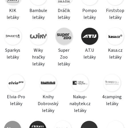
KIK
Bambule
Dráčik
Pompo
Firststop
letáky
letáky
letáky
letáky
letáky
Sparkys
Wiky
Super
A.T.U
Kasa.cz
letáky
hračky
Zoo
letáky
letáky
letáky
letáky
Elvia-Pro
Knihy
Nakup-
4camping
letáky
Dobrovský
nabytek.cz
letáky
letáky
letáky