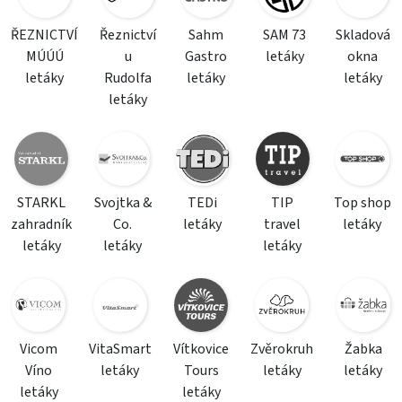
ŘEZNICTVÍ
Řeznictví
Sahm
SAM 73
Skladová
MÚÚÚ
u
Gastro
letáky
okna
letáky
Rudolfa
letáky
letáky
letáky
STARKL
Svojtka &
TEDi
TIP
Top shop
zahradník
Co.
letáky
travel
letáky
letáky
letáky
letáky
Vicom
VitaSmart
Vítkovice
Zvěrokruh
Žabka
Víno
letáky
Tours
letáky
letáky
letáky
letáky