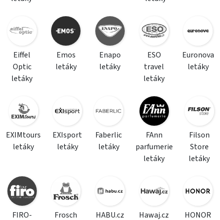
Eiffel
Emos
Enapo
ESO
Euronova
Optic
letáky
letáky
travel
letáky
letáky
letáky
EXIMtours
EXIsport
Faberlic
FAnn
Filson
letáky
letáky
letáky
parfumerie
Store
letáky
letáky
FIRO-
Frosch
HABU.cz
Hawaj.cz
HONOR