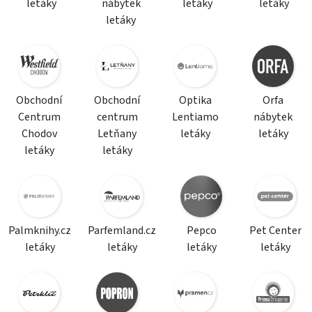
letáky
nábytek
letáky
letáky
letáky
Obchodní
Obchodní
Optika
Orfa
Centrum
centrum
Lentiamo
nábytek
Chodov
Letňany
letáky
letáky
letáky
letáky
Palmknihy.cz
Parfemland.cz
Pepco
Pet Center
letáky
letáky
letáky
letáky