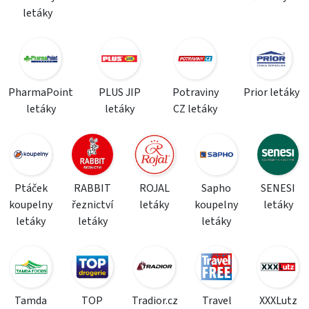
letáky
PharmaPoint
PLUS JIP
Potraviny
Prior letáky
letáky
letáky
CZ letáky
Ptáček
RABBIT
ROJAL
Sapho
SENESI
koupelny
řeznictví
letáky
koupelny
letáky
letáky
letáky
letáky
Tamda
TOP
Tradior.cz
Travel
XXXLutz