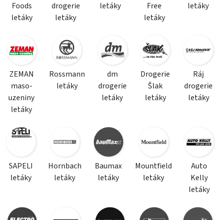
Foods
drogerie
letáky
Free
letáky
letáky
letáky
letáky
ZEMAN
Rossmann
dm
Drogerie
Ráj
maso-
letáky
drogerie
Šlak
drogerie
uzeniny
letáky
letáky
letáky
letáky
SAPELI
Hornbach
Baumax
Mountfield
Auto
letáky
letáky
letáky
letáky
Kelly
letáky