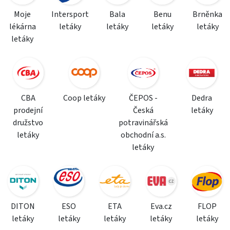
Moje
Intersport
Bala
Benu
Brněnka
lékárna
letáky
letáky
letáky
letáky
letáky
CBA
Coop letáky
ČEPOS -
Dedra
prodejní
Česká
letáky
družstvo
potravinářská
letáky
obchodní a.s.
letáky
DITON
ESO
ETA
Eva.cz
FLOP
letáky
letáky
letáky
letáky
letáky