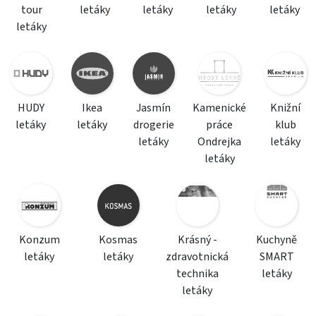
tour
letáky
letáky
letáky
letáky
letáky
HUDY
Ikea
Jasmín
Kamenické
Knižní
letáky
letáky
drogerie
práce
klub
letáky
Ondrejka
letáky
letáky
Konzum
Kosmas
Krásný -
Kuchyně
letáky
letáky
zdravotnická
SMART
technika
letáky
letáky