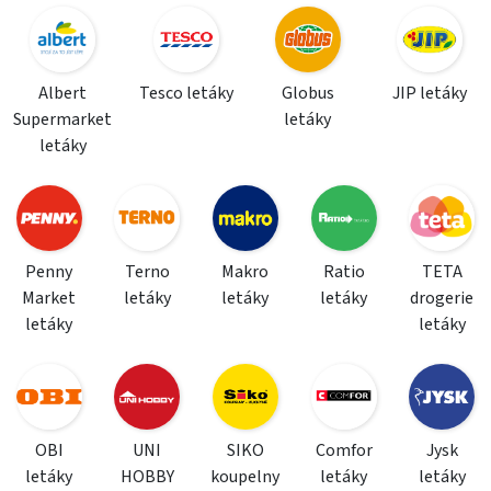
Albert
Tesco letáky
Globus
JIP letáky
Supermarket
letáky
letáky
Penny
Terno
Makro
Ratio
TETA
Market
letáky
letáky
letáky
drogerie
letáky
letáky
OBI
UNI
SIKO
Comfor
Jysk
letáky
HOBBY
koupelny
letáky
letáky