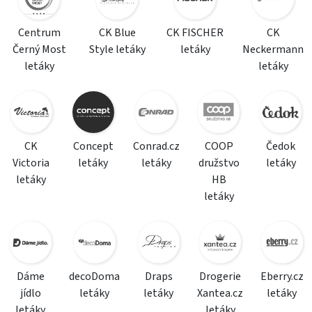
Centrum
CK Blue
CK FISCHER
CK
Černý Most
Style letáky
letáky
Neckermann
letáky
letáky
CK
Concept
Conrad.cz
COOP
Čedok
Victoria
letáky
letáky
družstvo
letáky
letáky
HB
letáky
Dáme
decoDoma
Draps
Drogerie
Eberry.cz
jídlo
letáky
letáky
Xantea.cz
letáky
letáky
letáky