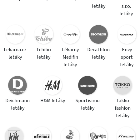
letáky
s.r.o.
letáky
Lekarna.cz
Tchibo
Lékarny
Decathlon
Envy
letáky
letáky
Medifin
letáky
sport
letáky
letáky
Deichmann
H&M letáky
Sportisimo
Takko
letáky
letáky
fashion
letáky