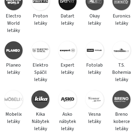
Electro
Proton
Datart
Okay
Euronics
World
letáky
letáky
letáky
letáky
letáky
Planeo
Elektro
Expert
Fotolab
T.S.
letáky
Spáčil
letáky
letáky
Bohemia
letáky
letáky
Mobelix
Kika
Asko
Vesna
Breno
letáky
Nábytek
nábytek
letáky
koberce
letáky
letáky
letáky