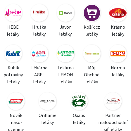
HEBE
Hruška
Javor
Košík.cz
Krásno
letáky
letáky
letáky
letáky
letáky
Kubík
Lékárna
Lékárna
Můj
Norma
potraviny
AGEL
LEMON
Obchod
letáky
letáky
letáky
letáky
letáky
Novák
Oriflame
Oxalis
Partner
maso-
letáky
letáky
maloobchodní
uzeniny
síť letáky