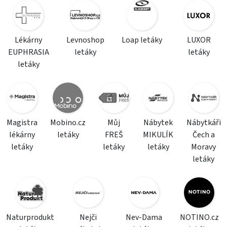
Lékárny
Levnoshop
Loap letáky
LUXOR
EUPHRASIA
letáky
letáky
letáky
Magistra
Mobino.cz
Můj
Nábytek
Nábytkáři
lékárny
letáky
FREŠ
MIKULÍK
Čech a
letáky
letáky
letáky
Moravy
letáky
Naturprodukt
Nejči
Nev-Dama
NOTINO.cz