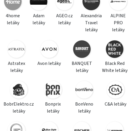
4home
Adam
AGEO.cz
Alexandria
ALPINE
letáky
letáky
letáky
Travel
PRO
letáky
letáky
Astratex
Avon letáky
BANQUET
Black Red
letáky
letáky
White letáky
BobrElektro.cz
Bonprix
BonVeno
C&A letáky
letáky
letáky
letáky