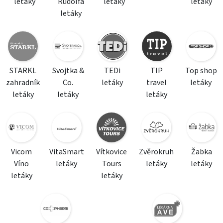
letáky
Rudolfa
letáky
letáky
letáky
STARKL
Svojtka &
TEDi
TIP
Top shop
zahradník
Co.
letáky
travel
letáky
letáky
letáky
letáky
Vicom
VitaSmart
Vítkovice
Zvěrokruh
Žabka
Víno
letáky
Tours
letáky
letáky
letáky
letáky