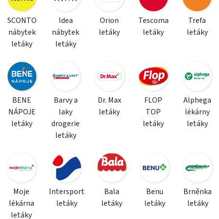
SCONTO
Idea
Orion
Tescoma
Trefa
nábytek
nábytek
letáky
letáky
letáky
letáky
letáky
BENE
Barvy a
Dr. Max
FLOP
Alphega
NÁPOJE
laky
letáky
TOP
lékárny
letáky
drogerie
letáky
letáky
letáky
Moje
Intersport
Bala
Benu
Brněnka
lékárna
letáky
letáky
letáky
letáky
letáky