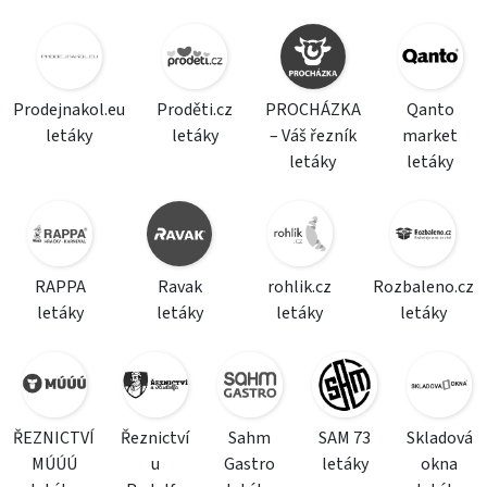
Prodejnakol.eu
Proděti.cz
PROCHÁZKA
Qanto
letáky
letáky
– Váš řezník
market
letáky
letáky
RAPPA
Ravak
rohlik.cz
Rozbaleno.cz
letáky
letáky
letáky
letáky
ŘEZNICTVÍ
Řeznictví
Sahm
SAM 73
Skladová
MÚÚÚ
u
Gastro
letáky
okna