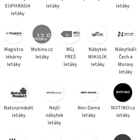
EUPHRASIA
letáky
letáky
letáky
Magistra
Mobino.cz
Můj
Nábytek
Nábytkáři
lékárny
letáky
FREŠ
MIKULÍK
Čech a
letáky
letáky
letáky
Moravy
letáky
Naturprodukt
Nejči
Nev-Dama
NOTINO.cz
letáky
nábytek
letáky
letáky
letáky