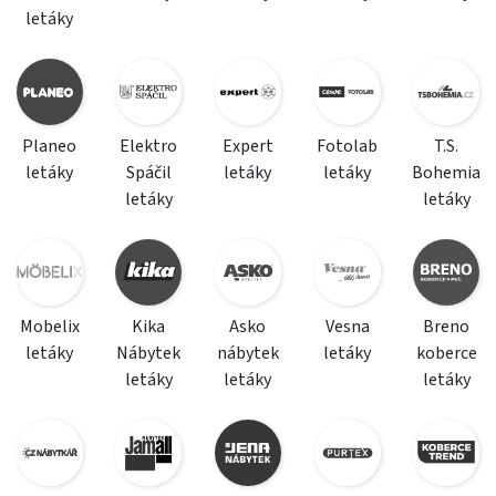
letáky
Planeo
Elektro
Expert
Fotolab
T.S.
letáky
Spáčil
letáky
letáky
Bohemia
letáky
letáky
Mobelix
Kika
Asko
Vesna
Breno
letáky
Nábytek
nábytek
letáky
koberce
letáky
letáky
letáky