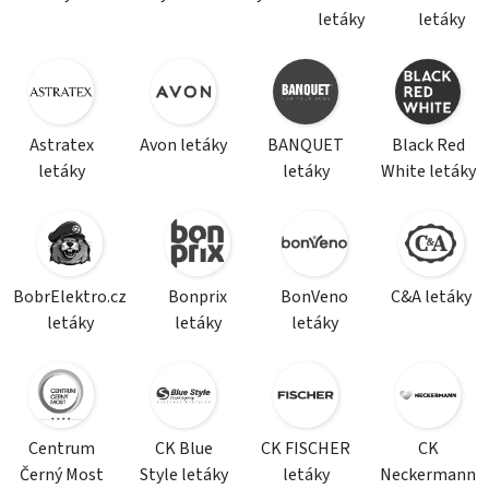
letáky
letáky
Astratex
Avon letáky
BANQUET
Black Red
letáky
letáky
White letáky
BobrElektro.cz
Bonprix
BonVeno
C&A letáky
letáky
letáky
letáky
Centrum
CK Blue
CK FISCHER
CK
Černý Most
Style letáky
letáky
Neckermann