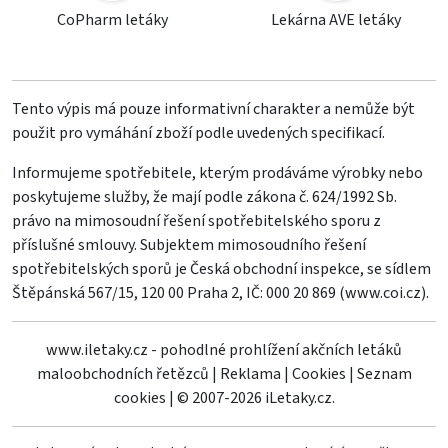
CoPharm letáky
Lekárna AVE letáky
Tento výpis má pouze informativní charakter a nemůže být
použit pro vymáhání zboží podle uvedených specifikací.
Informujeme spotřebitele, kterým prodáváme výrobky nebo
poskytujeme služby, že mají podle zákona č. 624/1992 Sb.
právo na mimosoudní řešení spotřebitelského sporu z
příslušné smlouvy. Subjektem mimosoudního řešení
spotřebitelských sporů je Česká obchodní inspekce, se sídlem
Štěpánská 567/15, 120 00 Praha 2, IČ: 000 20 869 (
www.coi.cz
).
www.iletaky.cz - pohodlné prohlížení akčních letáků
maloobchodních řetězců
|
Reklama
|
Cookies
|
Seznam
cookies
|
© 2007-2026 iLetaky.cz.