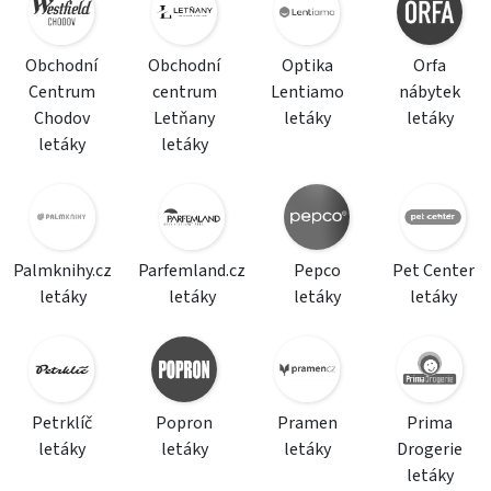
Obchodní
Obchodní
Optika
Orfa
Centrum
centrum
Lentiamo
nábytek
Chodov
Letňany
letáky
letáky
letáky
letáky
Palmknihy.cz
Parfemland.cz
Pepco
Pet Center
letáky
letáky
letáky
letáky
Petrklíč
Popron
Pramen
Prima
letáky
letáky
letáky
Drogerie
letáky