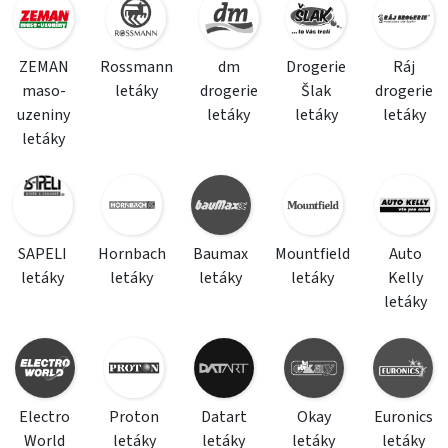
ZEMAN
Rossmann
dm
Drogerie
Ráj
maso-
letáky
drogerie
Šlak
drogerie
uzeniny
letáky
letáky
letáky
letáky
SAPELI
Hornbach
Baumax
Mountfield
Auto
letáky
letáky
letáky
letáky
Kelly
letáky
Electro
Proton
Datart
Okay
Euronics
World
letáky
letáky
letáky
letáky