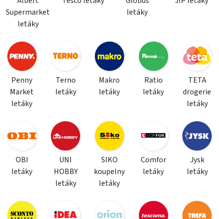
Albert
Tesco letáky
Globus
JIP letáky
Supermarket
letáky
letáky
Penny
Terno
Makro
Ratio
TETA
Market
letáky
letáky
letáky
drogerie
letáky
letáky
OBI
UNI
SIKO
Comfor
Jysk
letáky
HOBBY
koupelny
letáky
letáky
letáky
letáky