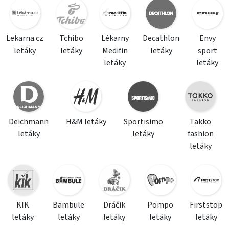
Lekarna.cz
Tchibo
Lékarny
Decathlon
Envy
letáky
letáky
Medifin
letáky
sport
letáky
letáky
Deichmann
H&M letáky
Sportisimo
Takko
letáky
letáky
fashion
letáky
KIK
Bambule
Dráčik
Pompo
Firststop
letáky
letáky
letáky
letáky
letáky