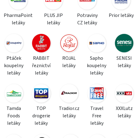
PharmaPoint
PLUS JIP
Potraviny
Prior letáky
letáky
letáky
CZ letáky
Ptáček
RABBIT
ROJAL
Sapho
SENESI
koupelny
řeznictví
letáky
koupelny
letáky
letáky
letáky
letáky
Tamda
TOP
Tradior.cz
Travel
XXXLutz
Foods
drogerie
letáky
Free
letáky
letáky
letáky
letáky