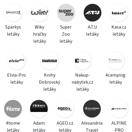
Sparkys
Wiky
Super
A.T.U
Kasa.cz
letáky
hračky
Zoo
letáky
letáky
letáky
letáky
Elvia-Pro
Knihy
Nakup-
4camping
letáky
Dobrovský
nabytek.cz
letáky
letáky
letáky
4home
Adam
AGEO.cz
Alexandria
ALPINE
letáky
letáky
letáky
Travel
PRO