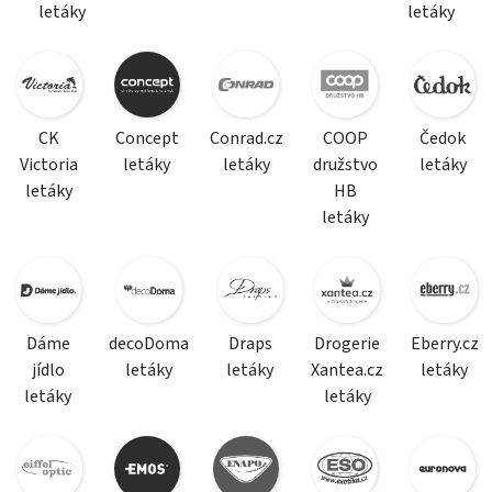
letáky
letáky
CK
Concept
Conrad.cz
COOP
Čedok
Victoria
letáky
letáky
družstvo
letáky
letáky
HB
letáky
Dáme
decoDoma
Draps
Drogerie
Eberry.cz
jídlo
letáky
letáky
Xantea.cz
letáky
letáky
letáky