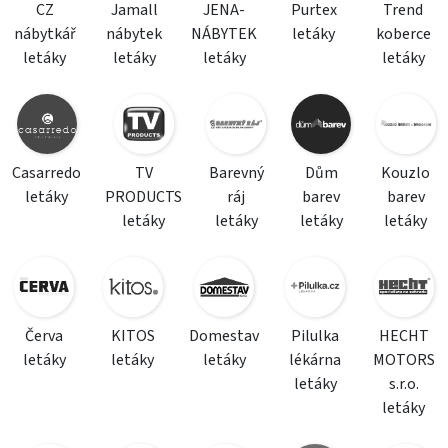
CZ
Jamall
JENA-
Purtex
Trend
nábytkář
nábytek
NÁBYTEK
letáky
koberce
letáky
letáky
letáky
letáky
Casarredo
TV
Barevný
Dům
Kouzlo
letáky
PRODUCTS
ráj
barev
barev
letáky
letáky
letáky
letáky
Červa
KITOS
Domestav
Pilulka
HECHT
letáky
letáky
letáky
lékárna
MOTORS
letáky
s.r.o.
letáky