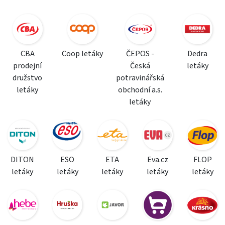
CBA
Coop letáky
ČEPOS -
Dedra
prodejní
Česká
letáky
družstvo
potravinářská
letáky
obchodní a.s.
letáky
DITON
ESO
ETA
Eva.cz
FLOP
letáky
letáky
letáky
letáky
letáky