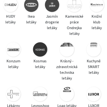
HUDY
Ikea
Jasmín
Kamenické
Knižní
letáky
letáky
drogerie
práce
klub
letáky
Ondrejka
letáky
letáky
Konzum
Kosmas
Krásný -
Kuchyně
letáky
letáky
zdravotnická
SMART
technika
letáky
letáky
Lékárny
Levnoshop
Loap letáky
LUXOR