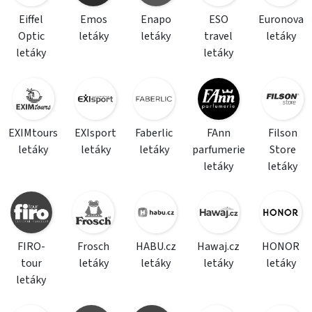
Eiffel
Emos
Enapo
ESO
Euronova
Optic
letáky
letáky
travel
letáky
letáky
letáky
EXIMtours
EXIsport
Faberlic
FAnn
Filson
letáky
letáky
letáky
parfumerie
Store
letáky
letáky
FIRO-
Frosch
HABU.cz
Hawaj.cz
HONOR
tour
letáky
letáky
letáky
letáky
letáky