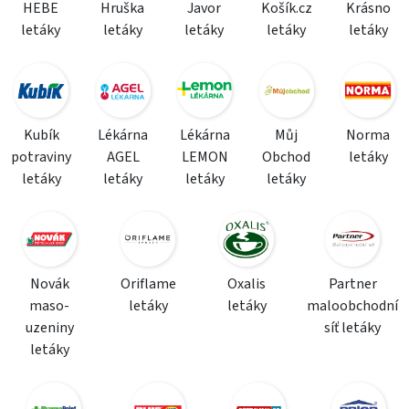
HEBE
Hruška
Javor
Košík.cz
Krásno
letáky
letáky
letáky
letáky
letáky
Kubík
Lékárna
Lékárna
Můj
Norma
potraviny
AGEL
LEMON
Obchod
letáky
letáky
letáky
letáky
letáky
Novák
Oriflame
Oxalis
Partner
maso-
letáky
letáky
maloobchodní
uzeniny
síť letáky
letáky