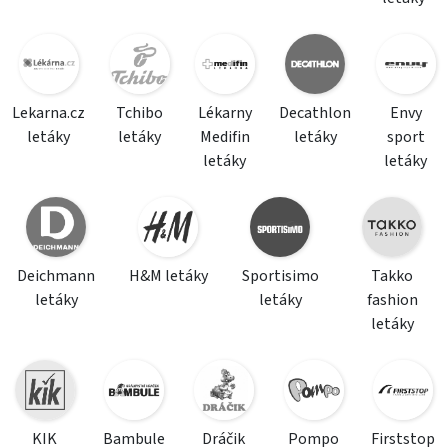
Lekarna.cz
Tchibo
Lékarny
Decathlon
Envy
letáky
letáky
Medifin
letáky
sport
letáky
letáky
Deichmann
H&M letáky
Sportisimo
Takko
letáky
letáky
fashion
letáky
KIK
Bambule
Dráčik
Pompo
Firststop