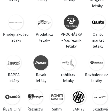
letáky
letáky
letáky
Drogerie
letáky
Prodejnakol.eu
Proděti.cz
PROCHÁZKA
Qanto
letáky
letáky
– Váš řezník
market
letáky
letáky
RAPPA
Ravak
rohlik.cz
Rozbaleno.cz
letáky
letáky
letáky
letáky
ŘEZNICTVÍ
Řeznictví
Sahm
SAM 73
Skladová