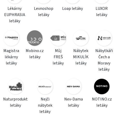
Lékárny
Levnoshop
Loap letáky
LUXOR
EUPHRASIA
letáky
letáky
letáky
Magistra
Mobino.cz
Můj
Nábytek
Nábytkáři
lékárny
letáky
FREŠ
MIKULÍK
Čech a
letáky
letáky
letáky
Moravy
letáky
Naturprodukt
Nejči
Nev-Dama
NOTINO.cz
letáky
nábytek
letáky
letáky
letáky