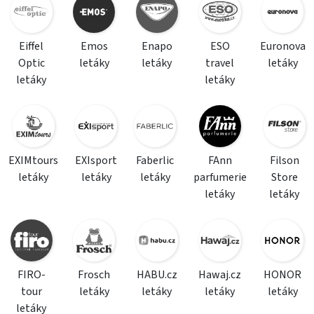
Eiffel
Emos
Enapo
ESO
Euronova
Optic
letáky
letáky
travel
letáky
letáky
letáky
EXIMtours
EXIsport
Faberlic
FAnn
Filson
letáky
letáky
letáky
parfumerie
Store
letáky
letáky
FIRO-
Frosch
HABU.cz
Hawaj.cz
HONOR
tour
letáky
letáky
letáky
letáky
letáky