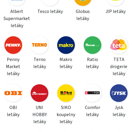
Albert
Tesco letáky
Globus
JIP letáky
Supermarket
letáky
letáky
Penny
Terno
Makro
Ratio
TETA
Market
letáky
letáky
letáky
drogerie
letáky
letáky
OBI
UNI
SIKO
Comfor
Jysk
letáky
HOBBY
koupelny
letáky
letáky
letáky
letáky