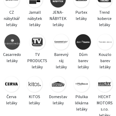
CZ
Jamall
JENA-
Purtex
Trend
nábytkář
nábytek
NÁBYTEK
letáky
koberce
letáky
letáky
letáky
letáky
Casarredo
TV
Barevný
Dům
Kouzlo
letáky
PRODUCTS
ráj
barev
barev
letáky
letáky
letáky
letáky
Červa
KITOS
Domestav
Pilulka
HECHT
letáky
letáky
letáky
lékárna
MOTORS
letáky
s.r.o.
letáky