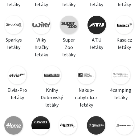
letáky
letáky
letáky
letáky
letáky
Sparkys
Wiky
Super
A.T.U
Kasa.cz
letáky
hračky
Zoo
letáky
letáky
letáky
letáky
Elvia-Pro
Knihy
Nakup-
4camping
letáky
Dobrovský
nabytek.cz
letáky
letáky
letáky