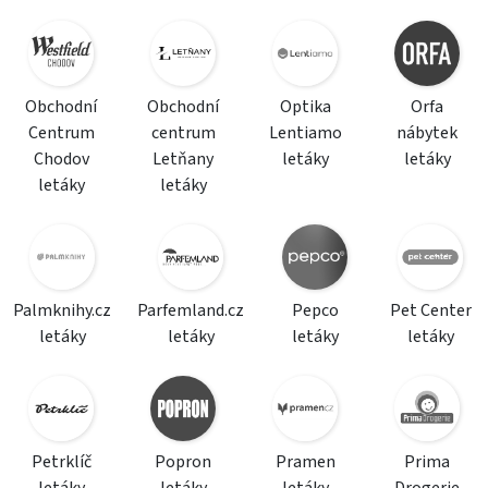
Obchodní
Obchodní
Optika
Orfa
Centrum
centrum
Lentiamo
nábytek
Chodov
Letňany
letáky
letáky
letáky
letáky
Palmknihy.cz
Parfemland.cz
Pepco
Pet Center
letáky
letáky
letáky
letáky
Petrklíč
Popron
Pramen
Prima