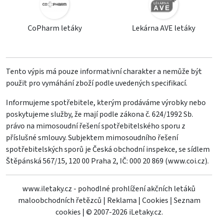
CoPharm letáky
Lekárna AVE letáky
Tento výpis má pouze informativní charakter a nemůže být
použit pro vymáhání zboží podle uvedených specifikací.
Informujeme spotřebitele, kterým prodáváme výrobky nebo
poskytujeme služby, že mají podle zákona č. 624/1992 Sb.
právo na mimosoudní řešení spotřebitelského sporu z
příslušné smlouvy. Subjektem mimosoudního řešení
spotřebitelských sporů je Česká obchodní inspekce, se sídlem
Štěpánská 567/15, 120 00 Praha 2, IČ: 000 20 869 (
www.coi.cz
).
www.iletaky.cz - pohodlné prohlížení akčních letáků
maloobchodních řetězců
|
Reklama
|
Cookies
|
Seznam
cookies
|
© 2007-2026 iLetaky.cz.