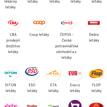
lékárna
letáky
letáky
letáky
letáky
letáky
CBA
Coop letáky
ČEPOS -
Dedra
prodejní
Česká
letáky
družstvo
potravinářská
letáky
obchodní a.s.
letáky
DITON
ESO
ETA
Eva.cz
FLOP
letáky
letáky
letáky
letáky
letáky