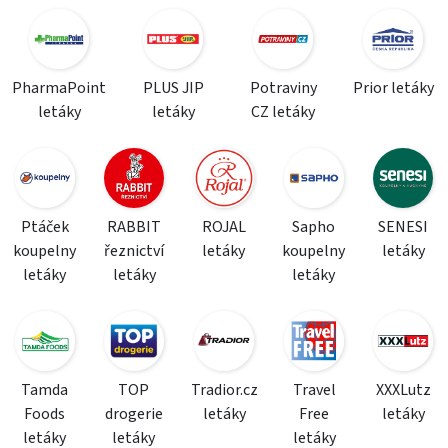
PharmaPoint
PLUS JIP
Potraviny
Prior letáky
letáky
letáky
CZ letáky
Ptáček
RABBIT
ROJAL
Sapho
SENESI
koupelny
řeznictví
letáky
koupelny
letáky
letáky
letáky
letáky
Tamda
TOP
Tradior.cz
Travel
XXXLutz
Foods
drogerie
letáky
Free
letáky
letáky
letáky
letáky