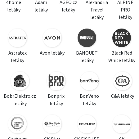
4home
Adam
AGEO.cz
Alexandria
ALPINE
letáky
letáky
letáky
Travel
PRO
letáky
letáky
Astratex
Avon letáky
BANQUET
Black Red
letáky
letáky
White letáky
BobrElektro.cz
Bonprix
BonVeno
C&A letáky
letáky
letáky
letáky