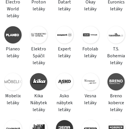
Electro
Proton
Datart
Okay
Euronics
World
letáky
letáky
letáky
letáky
letáky
Planeo
Elektro
Expert
Fotolab
T.S.
letáky
Spáčil
letáky
letáky
Bohemia
letáky
letáky
Mobelix
Kika
Asko
Vesna
Breno
letáky
Nábytek
nábytek
letáky
koberce
letáky
letáky
letáky