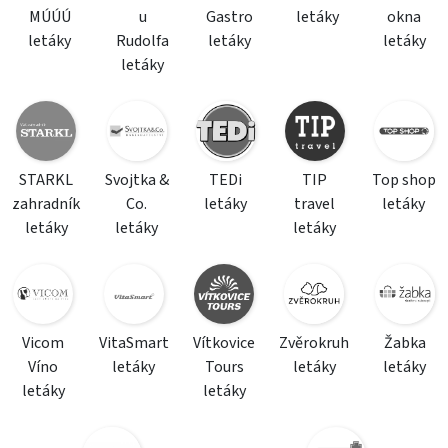
MÚÚÚ
u
Gastro
letáky
okna
letáky
Rudolfa
letáky
letáky
letáky
STARKL
Svojtka &
TEDi
TIP
Top shop
zahradník
Co.
letáky
travel
letáky
letáky
letáky
letáky
Vicom
VitaSmart
Vítkovice
Zvěrokruh
Žabka
Víno
letáky
Tours
letáky
letáky
letáky
letáky