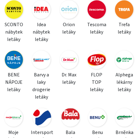
SCONTO
Idea
Orion
Tescoma
Trefa
nábytek
nábytek
letáky
letáky
letáky
letáky
letáky
BENE
Barvy a
Dr. Max
FLOP
Alphega
NÁPOJE
laky
letáky
TOP
lékárny
letáky
drogerie
letáky
letáky
letáky
Moje
Intersport
Bala
Benu
Brněnka