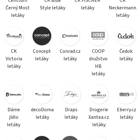
Centrum
CK Blue
CK FISCHER
CK
Černý Most
Style letáky
letáky
Neckermann
letáky
letáky
CK
Concept
Conrad.cz
COOP
Čedok
Victoria
letáky
letáky
družstvo
letáky
letáky
HB
letáky
Dáme
decoDoma
Draps
Drogerie
Eberry.cz
jídlo
letáky
letáky
Xantea.cz
letáky
letáky
letáky