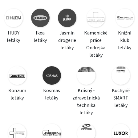
HUDY
Ikea
Jasmín
Kamenické
Knižní
letáky
letáky
drogerie
práce
klub
letáky
Ondrejka
letáky
letáky
Konzum
Kosmas
Krásný -
Kuchyně
letáky
letáky
zdravotnická
SMART
technika
letáky
letáky