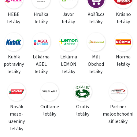
HEBE
Hruška
Javor
Košík.cz
Krásno
letáky
letáky
letáky
letáky
letáky
Kubík
Lékárna
Lékárna
Můj
Norma
potraviny
AGEL
LEMON
Obchod
letáky
letáky
letáky
letáky
letáky
Novák
Oriflame
Oxalis
Partner
maso-
letáky
letáky
maloobchodní
uzeniny
síť letáky
letáky