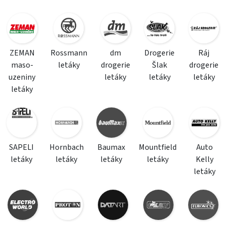
ZEMAN
Rossmann
dm
Drogerie
Ráj
maso-
letáky
drogerie
Šlak
drogerie
uzeniny
letáky
letáky
letáky
letáky
SAPELI
Hornbach
Baumax
Mountfield
Auto
letáky
letáky
letáky
letáky
Kelly
letáky