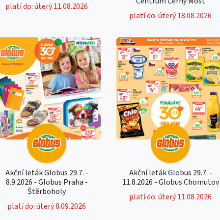
Centrum Černý Most
platí do: úterý 11.08.2026
platí do: úterý 18.08.2026
Akční leták Globus 29.7. -
Akční leták Globus 29.7. -
8.9.2026 - Globus Praha -
11.8.2026 - Globus Chomutov
Štěrboholy
platí do: úterý 11.08.2026
platí do: úterý 8.09.2026