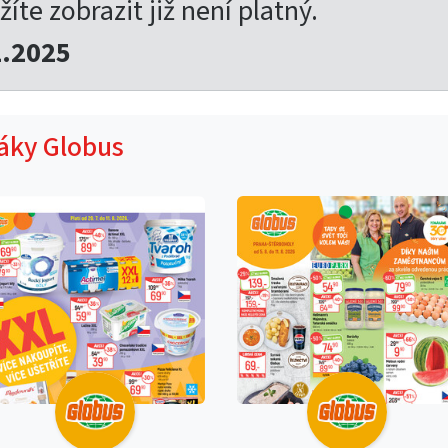
žíte zobrazit již není platný.
2.2025
táky Globus