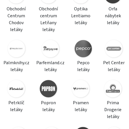
Obchodní
Obchodní
Optika
Orfa
Centrum
centrum
Lentiamo
nábytek
Chodov
Letňany
letáky
letáky
letáky
letáky
Palmknihy.cz
Parfemland.cz
Pepco
Pet Center
letáky
letáky
letáky
letáky
Petrklíč
Popron
Pramen
Prima
letáky
letáky
letáky
Drogerie
letáky