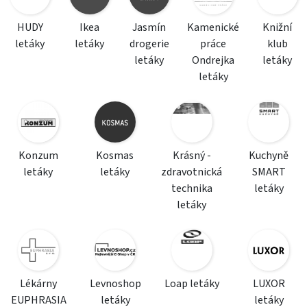
HUDY
Ikea
Jasmín
Kamenické
Knižní
letáky
letáky
drogerie
práce
klub
letáky
Ondrejka
letáky
letáky
Konzum
Kosmas
Krásný -
Kuchyně
letáky
letáky
zdravotnická
SMART
technika
letáky
letáky
Lékárny
Levnoshop
Loap letáky
LUXOR
EUPHRASIA
letáky
letáky