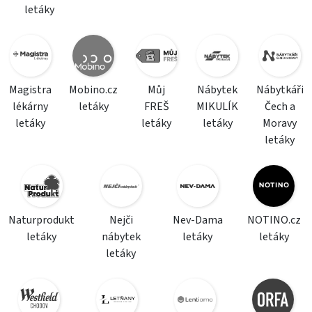
letáky
Magistra
Mobino.cz
Můj
Nábytek
Nábytkáři
lékárny
letáky
FREŠ
MIKULÍK
Čech a
letáky
letáky
letáky
Moravy
letáky
Naturprodukt
Nejči
Nev-Dama
NOTINO.cz
letáky
nábytek
letáky
letáky
letáky