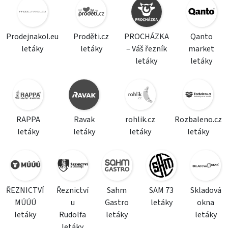
Prodejnakol.eu
Proděti.cz
PROCHÁZKA
Qanto
letáky
letáky
– Váš řezník
market
letáky
letáky
RAPPA
Ravak
rohlik.cz
Rozbaleno.cz
letáky
letáky
letáky
letáky
ŘEZNICTVÍ
Řeznictví
Sahm
SAM 73
Skladová
MÚÚÚ
u
Gastro
letáky
okna
letáky
Rudolfa
letáky
letáky
letáky