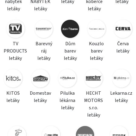
nábytek
NÁBYTEK
letáky
koberce
letáky
letáky
letáky
letáky
TV
Barevný
Dům
Kouzlo
Červa
PRODUCTS
ráj
barev
barev
letáky
letáky
letáky
letáky
letáky
KITOS
Domestav
Pilulka
HECHT
Lekarna.cz
letáky
letáky
lékárna
MOTORS
letáky
letáky
s.r.o.
letáky