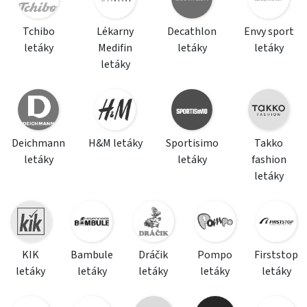
Tchibo
Lékarny
Decathlon
Envy sport
letáky
Medifin
letáky
letáky
letáky
Deichmann
H&M letáky
Sportisimo
Takko
letáky
letáky
fashion
letáky
KIK
Bambule
Dráčik
Pompo
Firststop
letáky
letáky
letáky
letáky
letáky