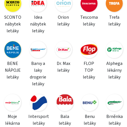
SCONTO
Idea
Orion
Tescoma
Trefa
nábytek
nábytek
letáky
letáky
letáky
letáky
letáky
BENE
Barvy a
Dr. Max
FLOP
Alphega
NÁPOJE
laky
letáky
TOP
lékárny
letáky
drogerie
letáky
letáky
letáky
Moje
Intersport
Bala
Benu
Brněnka
lékárna
letáky
letáky
letáky
letáky