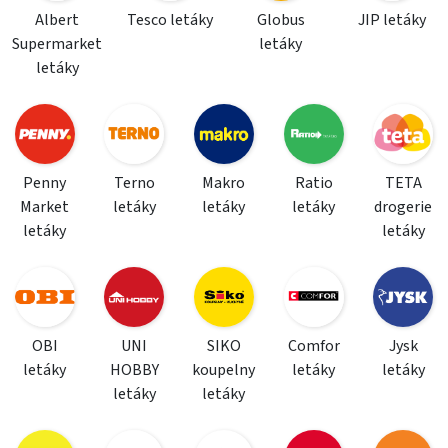
Albert
Tesco letáky
Globus
JIP letáky
Supermarket
letáky
letáky
Penny
Terno
Makro
Ratio
TETA
Market
letáky
letáky
letáky
drogerie
letáky
letáky
OBI
UNI
SIKO
Comfor
Jysk
letáky
HOBBY
koupelny
letáky
letáky
letáky
letáky