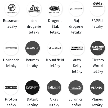
Rossmann
dm
Drogerie
Ráj
SAPELI
letáky
drogerie
Šlak
drogerie
letáky
letáky
letáky
letáky
Hornbach
Baumax
Mountfield
Auto
Electro
letáky
letáky
letáky
Kelly
World
letáky
letáky
Proton
Datart
Okay
Euronics
Planeo
letáky
letáky
letáky
letáky
letáky