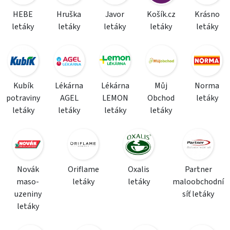
HEBE
Hruška
Javor
Košík.cz
Krásno
letáky
letáky
letáky
letáky
letáky
Kubík
Lékárna
Lékárna
Můj
Norma
potraviny
AGEL
LEMON
Obchod
letáky
letáky
letáky
letáky
letáky
Novák
Oriflame
Oxalis
Partner
maso-
letáky
letáky
maloobchodní
uzeniny
síť letáky
letáky