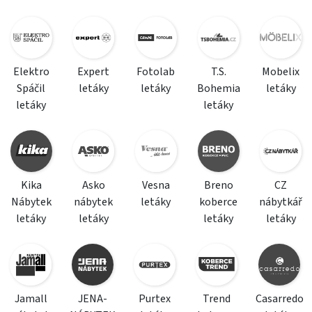
Elektro
Expert
Fotolab
T.S.
Mobelix
Spáčil
letáky
letáky
Bohemia
letáky
letáky
letáky
Kika
Asko
Vesna
Breno
CZ
Nábytek
nábytek
letáky
koberce
nábytkář
letáky
letáky
letáky
letáky
Jamall
JENA-
Purtex
Trend
Casarredo