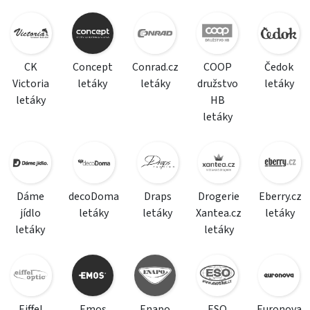
CK
Concept
Conrad.cz
COOP
Čedok
Victoria
letáky
letáky
družstvo
letáky
letáky
HB
letáky
Dáme
decoDoma
Draps
Drogerie
Eberry.cz
jídlo
letáky
letáky
Xantea.cz
letáky
letáky
letáky
Eiffel
Emos
Enapo
ESO
Euronova