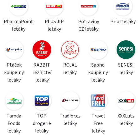
PharmaPoint
PLUS JIP
Potraviny
Prior letáky
letáky
letáky
CZ letáky
Ptáček
RABBIT
ROJAL
Sapho
SENESI
koupelny
řeznictví
letáky
koupelny
letáky
letáky
letáky
letáky
Tamda
TOP
Tradior.cz
Travel
XXXLutz
Foods
drogerie
letáky
Free
letáky
letáky
letáky
letáky