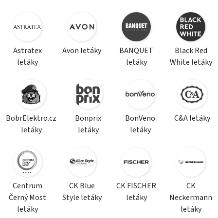
Astratex
Avon letáky
BANQUET
Black Red
letáky
letáky
White letáky
BobrElektro.cz
Bonprix
BonVeno
C&A letáky
letáky
letáky
letáky
Centrum
CK Blue
CK FISCHER
CK
Černý Most
Style letáky
letáky
Neckermann
letáky
letáky