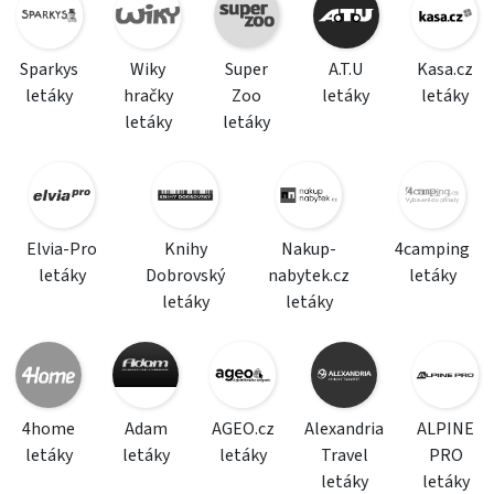
Sparkys
Wiky
Super
A.T.U
Kasa.cz
letáky
hračky
Zoo
letáky
letáky
letáky
letáky
Elvia-Pro
Knihy
Nakup-
4camping
letáky
Dobrovský
nabytek.cz
letáky
letáky
letáky
4home
Adam
AGEO.cz
Alexandria
ALPINE
letáky
letáky
letáky
Travel
PRO
letáky
letáky