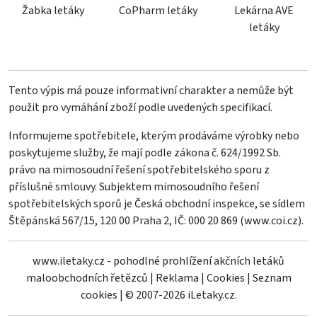
Žabka letáky
CoPharm letáky
Lekárna AVE
letáky
Tento výpis má pouze informativní charakter a nemůže být
použit pro vymáhání zboží podle uvedených specifikací.
Informujeme spotřebitele, kterým prodáváme výrobky nebo
poskytujeme služby, že mají podle zákona č. 624/1992 Sb.
právo na mimosoudní řešení spotřebitelského sporu z
příslušné smlouvy. Subjektem mimosoudního řešení
spotřebitelských sporů je Česká obchodní inspekce, se sídlem
Štěpánská 567/15, 120 00 Praha 2, IČ: 000 20 869 (
www.coi.cz
).
www.iletaky.cz - pohodlné prohlížení akčních letáků
maloobchodních řetězců
|
Reklama
|
Cookies
|
Seznam
cookies
|
© 2007-2026 iLetaky.cz.