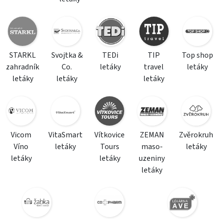
STARKL
Svojtka &
TEDi
TIP
Top shop
zahradník
Co.
letáky
travel
letáky
letáky
letáky
letáky
Vicom
VitaSmart
Vítkovice
ZEMAN
Zvěrokruh
Víno
letáky
Tours
maso-
letáky
letáky
letáky
uzeniny
letáky