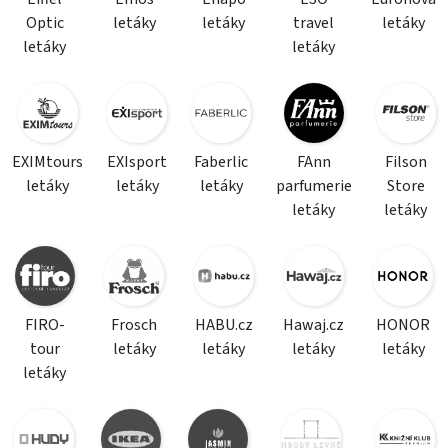
Optic
letáky
letáky
travel
letáky
letáky
letáky
EXIMtours
EXIsport
Faberlic
FAnn
Filson
letáky
letáky
letáky
parfumerie
Store
letáky
letáky
FIRO-
Frosch
HABU.cz
Hawaj.cz
HONOR
tour
letáky
letáky
letáky
letáky
letáky