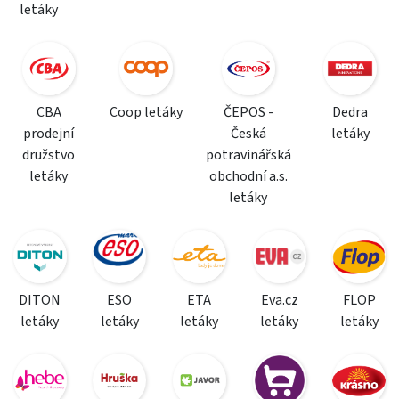
letáky
CBA
Coop letáky
ČEPOS -
Dedra
prodejní
Česká
letáky
družstvo
potravinářská
letáky
obchodní a.s.
letáky
DITON
ESO
ETA
Eva.cz
FLOP
letáky
letáky
letáky
letáky
letáky