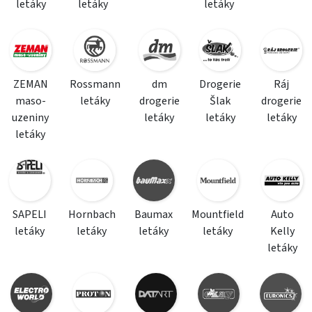
letáky
letáky
letáky
ZEMAN
Rossmann
dm
Drogerie
Ráj
maso-
letáky
drogerie
Šlak
drogerie
uzeniny
letáky
letáky
letáky
letáky
SAPELI
Hornbach
Baumax
Mountfield
Auto
letáky
letáky
letáky
letáky
Kelly
letáky