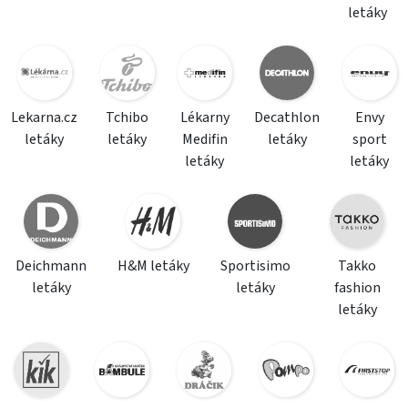
letáky
Lekarna.cz
Tchibo
Lékarny
Decathlon
Envy
letáky
letáky
Medifin
letáky
sport
letáky
letáky
Deichmann
H&M letáky
Sportisimo
Takko
letáky
letáky
fashion
letáky