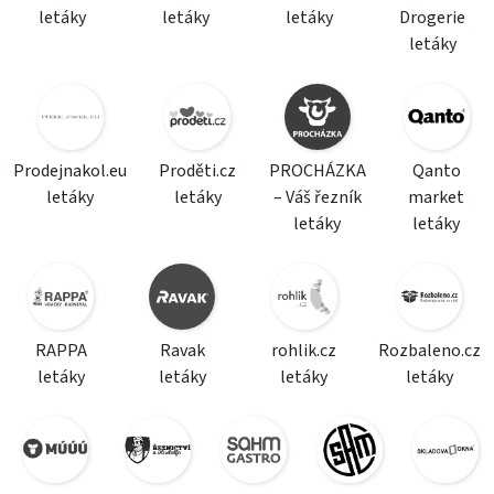
letáky
letáky
letáky
Drogerie
letáky
Prodejnakol.eu
Proděti.cz
PROCHÁZKA
Qanto
letáky
letáky
– Váš řezník
market
letáky
letáky
RAPPA
Ravak
rohlik.cz
Rozbaleno.cz
letáky
letáky
letáky
letáky