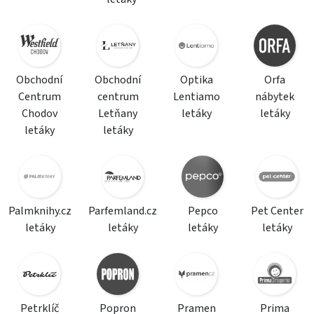
Obchodní
Obchodní
Optika
Orfa
Centrum
centrum
Lentiamo
nábytek
Chodov
Letňany
letáky
letáky
letáky
letáky
Palmknihy.cz
Parfemland.cz
Pepco
Pet Center
letáky
letáky
letáky
letáky
Petrklíč
Popron
Pramen
Prima