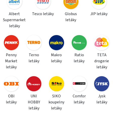
Albert
Tesco letáky
Globus
JIP letáky
Supermarket
letáky
letáky
Penny
Terno
Makro
Ratio
TETA
Market
letáky
letáky
letáky
drogerie
letáky
letáky
OBI
UNI
SIKO
Comfor
Jysk
letáky
HOBBY
koupelny
letáky
letáky
letáky
letáky