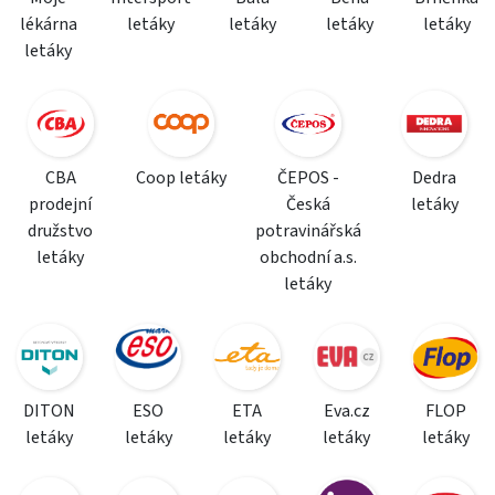
lékárna
letáky
letáky
letáky
letáky
letáky
CBA
Coop letáky
ČEPOS -
Dedra
prodejní
Česká
letáky
družstvo
potravinářská
letáky
obchodní a.s.
letáky
DITON
ESO
ETA
Eva.cz
FLOP
letáky
letáky
letáky
letáky
letáky