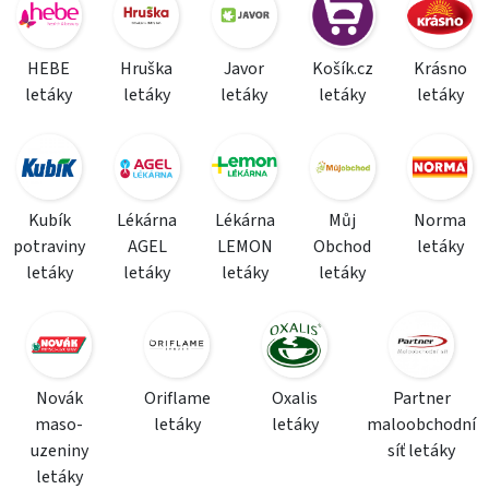
HEBE
Hruška
Javor
Košík.cz
Krásno
letáky
letáky
letáky
letáky
letáky
Kubík
Lékárna
Lékárna
Můj
Norma
potraviny
AGEL
LEMON
Obchod
letáky
letáky
letáky
letáky
letáky
Novák
Oriflame
Oxalis
Partner
maso-
letáky
letáky
maloobchodní
uzeniny
síť letáky
letáky