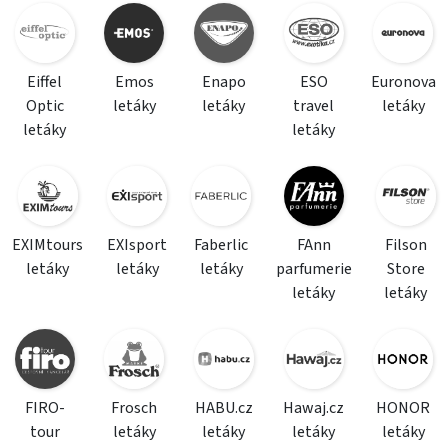
Eiffel
Emos
Enapo
ESO
Euronova
Optic
letáky
letáky
travel
letáky
letáky
letáky
EXIMtours
EXIsport
Faberlic
FAnn
Filson
letáky
letáky
letáky
parfumerie
Store
letáky
letáky
FIRO-
Frosch
HABU.cz
Hawaj.cz
HONOR
tour
letáky
letáky
letáky
letáky