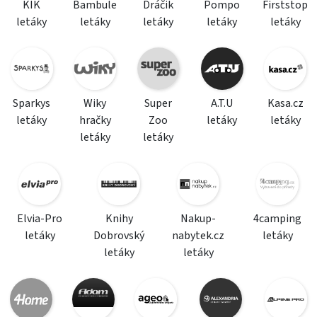
KIK
Bambule
Dráčik
Pompo
Firststop
letáky
letáky
letáky
letáky
letáky
Sparkys
Wiky
Super
A.T.U
Kasa.cz
letáky
hračky
Zoo
letáky
letáky
letáky
letáky
Elvia-Pro
Knihy
Nakup-
4camping
letáky
Dobrovský
nabytek.cz
letáky
letáky
letáky