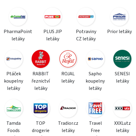
PharmaPoint
PLUS JIP
Potraviny
Prior letáky
letáky
letáky
CZ letáky
Ptáček
RABBIT
ROJAL
Sapho
SENESI
koupelny
řeznictví
letáky
koupelny
letáky
letáky
letáky
letáky
Tamda
TOP
Tradior.cz
Travel
XXXLutz
Foods
drogerie
letáky
Free
letáky