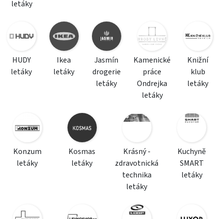
letáky
HUDY
Ikea
Jasmín
Kamenické
Knižní
letáky
letáky
drogerie
práce
klub
letáky
Ondrejka
letáky
letáky
Konzum
Kosmas
Krásný -
Kuchyně
letáky
letáky
zdravotnická
SMART
technika
letáky
letáky