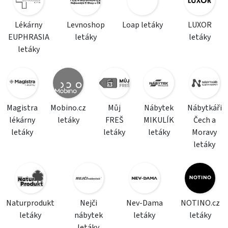
Lékárny
Levnoshop
Loap letáky
LUXOR
EUPHRASIA
letáky
letáky
letáky
Magistra
Mobino.cz
Můj
Nábytek
Nábytkáři
lékárny
letáky
FREŠ
MIKULÍK
Čech a
letáky
letáky
letáky
Moravy
letáky
Naturprodukt
Nejči
Nev-Dama
NOTINO.cz
letáky
nábytek
letáky
letáky
letáky