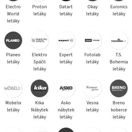
Electro
Proton
Datart
Okay
Euronics
World
letáky
letáky
letáky
letáky
letáky
Planeo
Elektro
Expert
Fotolab
T.S.
letáky
Spáčil
letáky
letáky
Bohemia
letáky
letáky
Mobelix
Kika
Asko
Vesna
Breno
letáky
Nábytek
nábytek
letáky
koberce
letáky
letáky
letáky