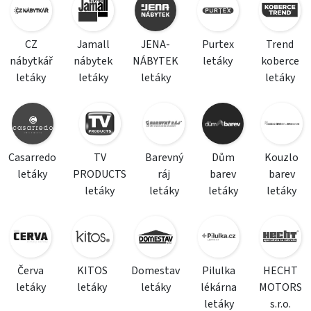
CZ
Jamall
JENA-
Purtex
Trend
nábytkář
nábytek
NÁBYTEK
letáky
koberce
letáky
letáky
letáky
letáky
Casarredo
TV
Barevný
Dům
Kouzlo
letáky
PRODUCTS
ráj
barev
barev
letáky
letáky
letáky
letáky
Červa
KITOS
Domestav
Pilulka
HECHT
letáky
letáky
letáky
lékárna
MOTORS
letáky
s.r.o.