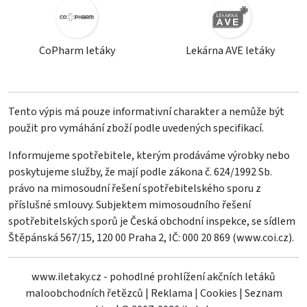
CoPharm letáky
Lekárna AVE letáky
Tento výpis má pouze informativní charakter a nemůže být
použit pro vymáhání zboží podle uvedených specifikací.
Informujeme spotřebitele, kterým prodáváme výrobky nebo
poskytujeme služby, že mají podle zákona č. 624/1992 Sb.
právo na mimosoudní řešení spotřebitelského sporu z
příslušné smlouvy. Subjektem mimosoudního řešení
spotřebitelských sporů je Česká obchodní inspekce, se sídlem
Štěpánská 567/15, 120 00 Praha 2, IČ: 000 20 869 (
www.coi.cz
).
www.iletaky.cz - pohodlné prohlížení akčních letáků
maloobchodních řetězců
|
Reklama
|
Cookies
|
Seznam