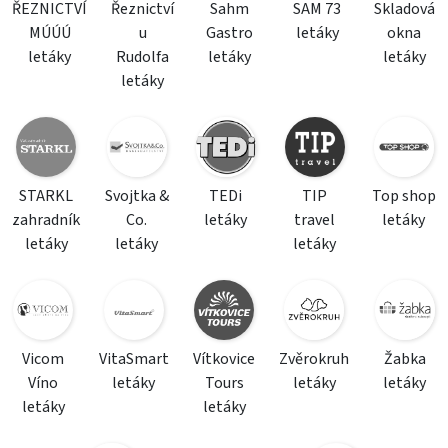
ŘEZNICTVÍ
Řeznictví
Sahm
SAM 73
Skladová
MÚÚÚ
u
Gastro
letáky
okna
letáky
Rudolfa
letáky
letáky
letáky
STARKL
Svojtka &
TEDi
TIP
Top shop
zahradník
Co.
letáky
travel
letáky
letáky
letáky
letáky
Vicom
VitaSmart
Vítkovice
Zvěrokruh
Žabka
Víno
letáky
Tours
letáky
letáky
letáky
letáky