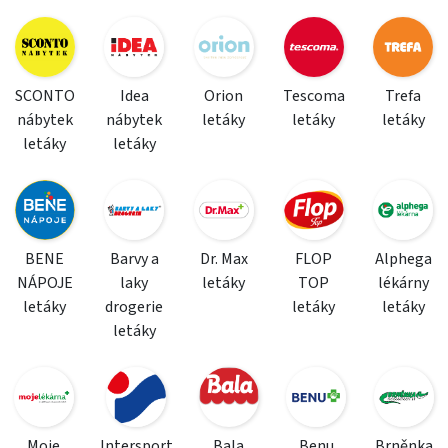
SCONTO
Idea
Orion
Tescoma
Trefa
nábytek
nábytek
letáky
letáky
letáky
letáky
letáky
BENE
Barvy a
Dr. Max
FLOP
Alphega
NÁPOJE
laky
letáky
TOP
lékárny
letáky
drogerie
letáky
letáky
letáky
Moje
Intersport
Bala
Benu
Brněnka