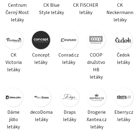
Centrum
CK Blue
CK FISCHER
CK
Černý Most
Style letáky
letáky
Neckermann
letáky
letáky
CK
Concept
Conrad.cz
COOP
Čedok
Victoria
letáky
letáky
družstvo
letáky
letáky
HB
letáky
Dáme
decoDoma
Draps
Drogerie
Eberry.cz
jídlo
letáky
letáky
Xantea.cz
letáky
letáky
letáky