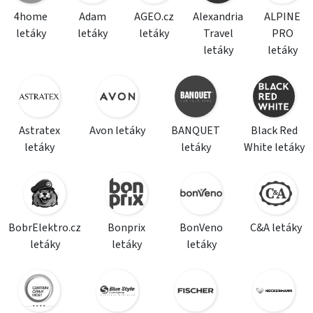
4home
Adam
AGEO.cz
Alexandria
ALPINE
letáky
letáky
letáky
Travel
PRO
letáky
letáky
Astratex
Avon letáky
BANQUET
Black Red
letáky
letáky
White letáky
BobrElektro.cz
Bonprix
BonVeno
C&A letáky
letáky
letáky
letáky