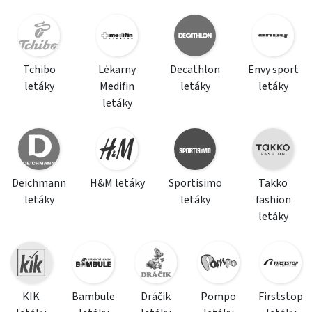
Tchibo
Lékarny
Decathlon
Envy sport
letáky
Medifin
letáky
letáky
letáky
Deichmann
H&M letáky
Sportisimo
Takko
letáky
letáky
fashion
letáky
KIK
Bambule
Dráčik
Pompo
Firststop