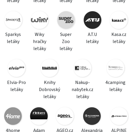
letáky
letáky
letáky
letáky
letáky
Sparkys
Wiky
Super
A.T.U
Kasa.cz
letáky
hračky
Zoo
letáky
letáky
letáky
letáky
Elvia-Pro
Knihy
Nakup-
4camping
letáky
Dobrovský
nabytek.cz
letáky
letáky
letáky
4home
Adam
AGEO.cz
Alexandria
ALPINE