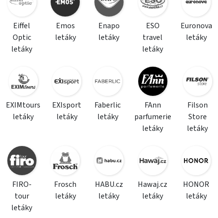
Eiffel
Emos
Enapo
ESO
Euronova
Optic
letáky
letáky
travel
letáky
letáky
letáky
EXIMtours
EXIsport
Faberlic
FAnn
Filson
letáky
letáky
letáky
parfumerie
Store
letáky
letáky
FIRO-
Frosch
HABU.cz
Hawaj.cz
HONOR
tour
letáky
letáky
letáky
letáky
letáky