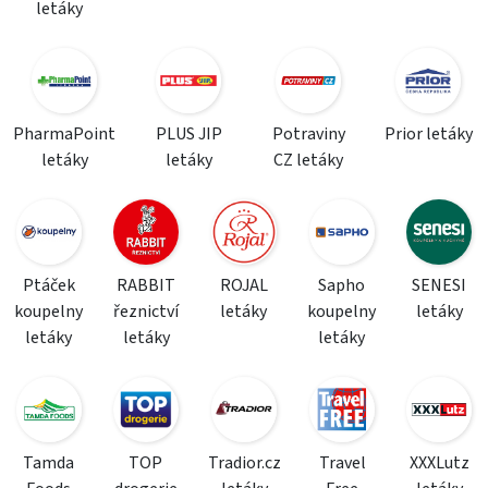
letáky
PharmaPoint
PLUS JIP
Potraviny
Prior letáky
letáky
letáky
CZ letáky
Ptáček
RABBIT
ROJAL
Sapho
SENESI
koupelny
řeznictví
letáky
koupelny
letáky
letáky
letáky
letáky
Tamda
TOP
Tradior.cz
Travel
XXXLutz