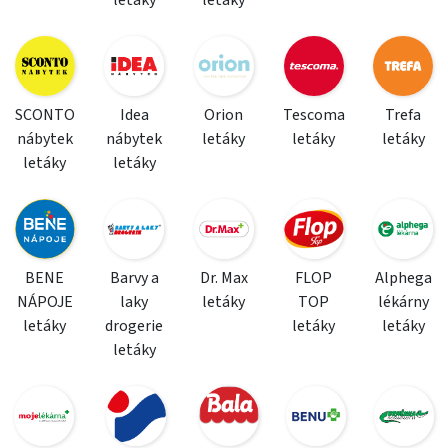
letáky
letáky
SCONTO
Idea
Orion
Tescoma
Trefa
nábytek
nábytek
letáky
letáky
letáky
letáky
letáky
BENE
Barvy a
Dr. Max
FLOP
Alphega
NÁPOJE
laky
letáky
TOP
lékárny
letáky
drogerie
letáky
letáky
letáky