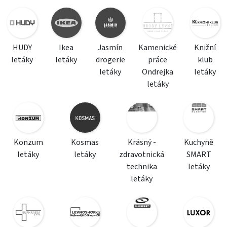
HUDY
Ikea
Jasmín
Kamenické
Knižní
letáky
letáky
drogerie
práce
klub
letáky
Ondrejka
letáky
letáky
Konzum
Kosmas
Krásný -
Kuchyně
letáky
letáky
zdravotnická
SMART
technika
letáky
letáky