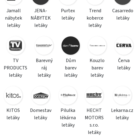
Jamall
JENA-
Purtex
Trend
Casarredo
nábytek
NÁBYTEK
letáky
koberce
letáky
letáky
letáky
letáky
TV
Barevný
Dům
Kouzlo
Červa
PRODUCTS
ráj
barev
barev
letáky
letáky
letáky
letáky
letáky
KITOS
Domestav
Pilulka
HECHT
Lekarna.cz
letáky
letáky
lékárna
MOTORS
letáky
letáky
s.r.o.
letáky