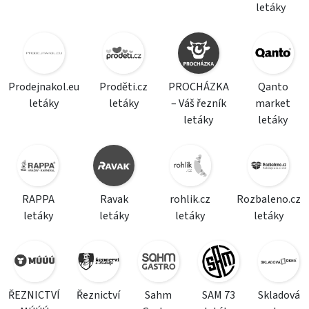
letáky
Prodejnakol.eu
Proděti.cz
PROCHÁZKA
Qanto
letáky
letáky
– Váš řezník
market
letáky
letáky
RAPPA
Ravak
rohlik.cz
Rozbaleno.cz
letáky
letáky
letáky
letáky
ŘEZNICTVÍ
Řeznictví
Sahm
SAM 73
Skladová