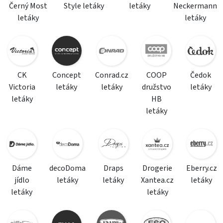
Černý Most
Style letáky
letáky
Neckermann
letáky
letáky
CK
Concept
Conrad.cz
COOP
Čedok
Victoria
letáky
letáky
družstvo
letáky
letáky
HB
letáky
Dáme
decoDoma
Draps
Drogerie
Eberry.cz
jídlo
letáky
letáky
Xantea.cz
letáky
letáky
letáky