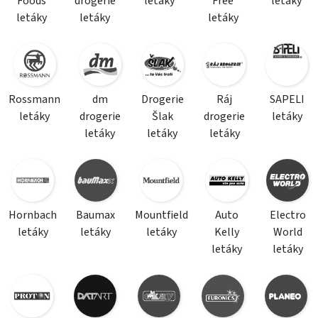
Foods
drogerie
letáky
Free
letáky
letáky
letáky
letáky
Rossmann
dm
Drogerie
Ráj
SAPELI
letáky
drogerie
Šlak
drogerie
letáky
letáky
letáky
letáky
Hornbach
Baumax
Mountfield
Auto
Electro
letáky
letáky
letáky
Kelly
World
letáky
letáky