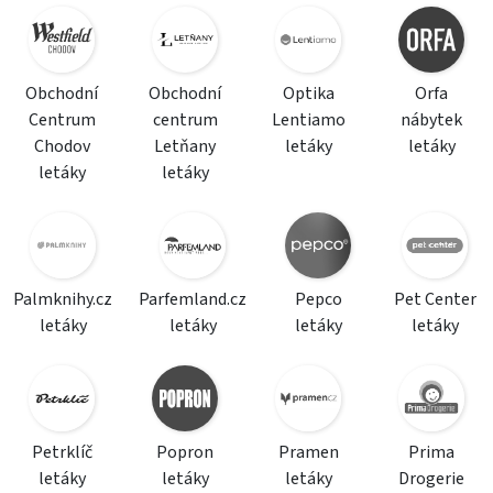
Obchodní
Obchodní
Optika
Orfa
Centrum
centrum
Lentiamo
nábytek
Chodov
Letňany
letáky
letáky
letáky
letáky
Palmknihy.cz
Parfemland.cz
Pepco
Pet Center
letáky
letáky
letáky
letáky
Petrklíč
Popron
Pramen
Prima
letáky
letáky
letáky
Drogerie