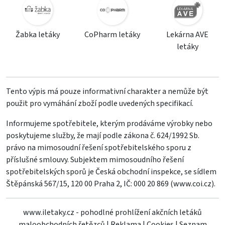
Žabka letáky
CoPharm letáky
Lekárna AVE
letáky
Tento výpis má pouze informativní charakter a nemůže být
použit pro vymáhání zboží podle uvedených specifikací.
Informujeme spotřebitele, kterým prodáváme výrobky nebo
poskytujeme služby, že mají podle zákona č. 624/1992 Sb.
právo na mimosoudní řešení spotřebitelského sporu z
příslušné smlouvy. Subjektem mimosoudního řešení
spotřebitelských sporů je Česká obchodní inspekce, se sídlem
Štěpánská 567/15, 120 00 Praha 2, IČ: 000 20 869 (
www.coi.cz
).
www.iletaky.cz - pohodlné prohlížení akčních letáků
maloobchodních řetězců
|
Reklama
|
Cookies
|
Seznam