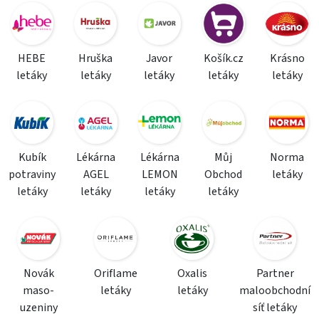
HEBE
Hruška
Javor
Košík.cz
Krásno
letáky
letáky
letáky
letáky
letáky
Kubík
Lékárna
Lékárna
Můj
Norma
potraviny
AGEL
LEMON
Obchod
letáky
letáky
letáky
letáky
letáky
Novák
Oriflame
Oxalis
Partner
maso-
letáky
letáky
maloobchodní
uzeniny
síť letáky