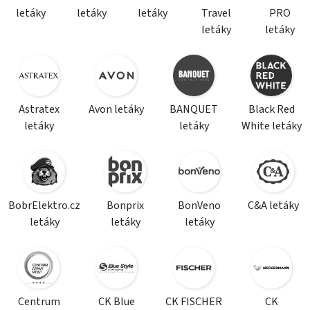
letáky
letáky
letáky
Travel
PRO
letáky
letáky
Astratex
Avon letáky
BANQUET
Black Red
letáky
letáky
White letáky
BobrElektro.cz
Bonprix
BonVeno
C&A letáky
letáky
letáky
letáky
Centrum
CK Blue
CK FISCHER
CK