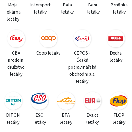
Moje
Intersport
Bala
Benu
Brněnka
lékárna
letáky
letáky
letáky
letáky
letáky
CBA
Coop letáky
ČEPOS -
Dedra
prodejní
Česká
letáky
družstvo
potravinářská
letáky
obchodní a.s.
letáky
DITON
ESO
ETA
Eva.cz
FLOP
letáky
letáky
letáky
letáky
letáky