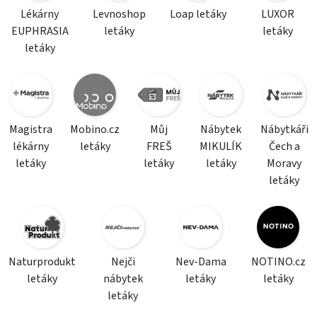
Lékárny
Levnoshop
Loap letáky
LUXOR
EUPHRASIA
letáky
letáky
letáky
Magistra
Mobino.cz
Můj
Nábytek
Nábytkáři
lékárny
letáky
FREŠ
MIKULÍK
Čech a
letáky
letáky
letáky
Moravy
letáky
Naturprodukt
Nejči
Nev-Dama
NOTINO.cz
letáky
nábytek
letáky
letáky
letáky