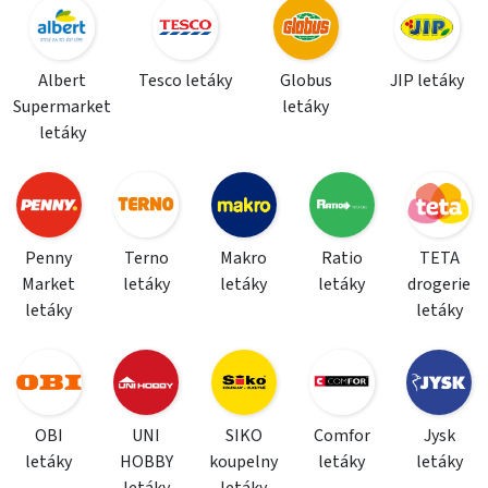
Albert
Tesco letáky
Globus
JIP letáky
Supermarket
letáky
letáky
Penny
Terno
Makro
Ratio
TETA
Market
letáky
letáky
letáky
drogerie
letáky
letáky
OBI
UNI
SIKO
Comfor
Jysk
letáky
HOBBY
koupelny
letáky
letáky