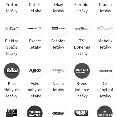
Proton
Datart
Okay
Euronics
Planeo
letáky
letáky
letáky
letáky
letáky
Elektro
Expert
Fotolab
T.S.
Mobelix
Spáčil
letáky
letáky
Bohemia
letáky
letáky
letáky
Kika
Asko
Vesna
Breno
CZ
Nábytek
nábytek
letáky
koberce
nábytkář
letáky
letáky
letáky
letáky