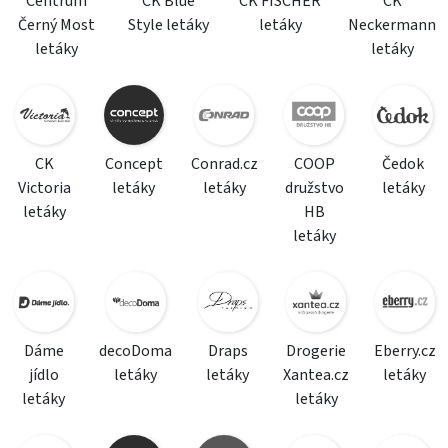
Centrum
CK Blue
CK FISCHER
CK
Černý Most
Style letáky
letáky
Neckermann
letáky
letáky
CK
Concept
Conrad.cz
COOP
Čedok
Victoria
letáky
letáky
družstvo
letáky
letáky
HB
letáky
Dáme
decoDoma
Draps
Drogerie
Eberry.cz
jídlo
letáky
letáky
Xantea.cz
letáky
letáky
letáky