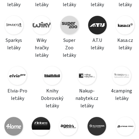
letáky
letáky
letáky
letáky
letáky
Sparkys
Wiky
Super
A.T.U
Kasa.cz
letáky
hračky
Zoo
letáky
letáky
letáky
letáky
Elvia-Pro
Knihy
Nakup-
4camping
letáky
Dobrovský
nabytek.cz
letáky
letáky
letáky