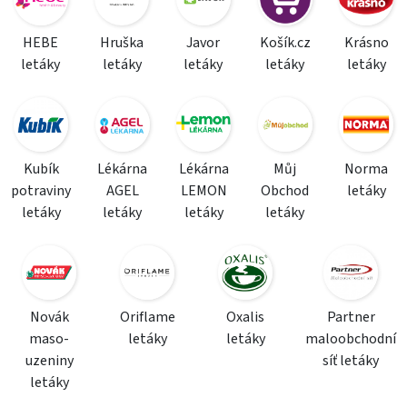
HEBE
Hruška
Javor
Košík.cz
Krásno
letáky
letáky
letáky
letáky
letáky
Kubík
Lékárna
Lékárna
Můj
Norma
potraviny
AGEL
LEMON
Obchod
letáky
letáky
letáky
letáky
letáky
Novák
Oriflame
Oxalis
Partner
maso-
letáky
letáky
maloobchodní
uzeniny
síť letáky
letáky