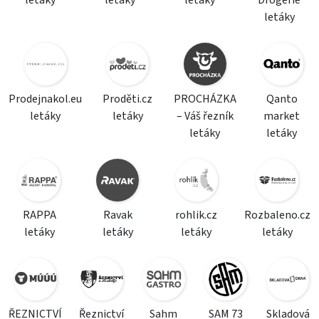
letáky
letáky
letáky
Drogerie
letáky
Prodejnakol.eu
Proděti.cz
PROCHÁZKA
Qanto
letáky
letáky
– Váš řezník
market
letáky
letáky
RAPPA
Ravak
rohlik.cz
Rozbaleno.cz
letáky
letáky
letáky
letáky
ŘEZNICTVÍ
Řeznictví
Sahm
SAM 73
Skladová