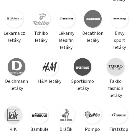
Lekarna.cz
Tchibo
Lékarny
Decathlon
Envy
letáky
letáky
Medifin
letáky
sport
letáky
letáky
Deichmann
H&M letáky
Sportisimo
Takko
letáky
letáky
fashion
letáky
KIK
Bambule
Dráčik
Pompo
Firststop