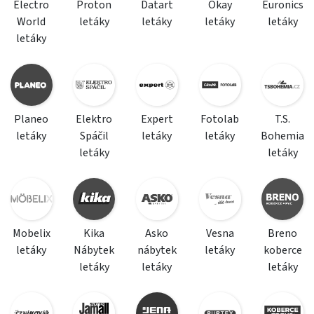
Electro
Proton
Datart
Okay
Euronics
World
letáky
letáky
letáky
letáky
letáky
Planeo
Elektro
Expert
Fotolab
T.S.
letáky
Spáčil
letáky
letáky
Bohemia
letáky
letáky
Mobelix
Kika
Asko
Vesna
Breno
letáky
Nábytek
nábytek
letáky
koberce
letáky
letáky
letáky