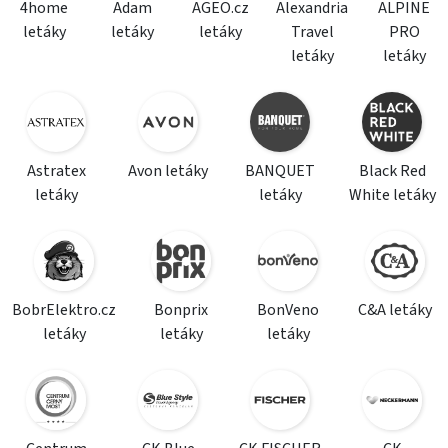
4home
Adam
AGEO.cz
Alexandria
ALPINE
letáky
letáky
letáky
Travel
PRO
letáky
letáky
Astratex
Avon letáky
BANQUET
Black Red
letáky
letáky
White letáky
BobrElektro.cz
Bonprix
BonVeno
C&A letáky
letáky
letáky
letáky