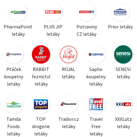
PharmaPoint
PLUS JIP
Potraviny
Prior letáky
letáky
letáky
CZ letáky
Ptáček
RABBIT
ROJAL
Sapho
SENESI
koupelny
řeznictví
letáky
koupelny
letáky
letáky
letáky
letáky
Tamda
TOP
Tradior.cz
Travel
XXXLutz
Foods
drogerie
letáky
Free
letáky
letáky
letáky
letáky