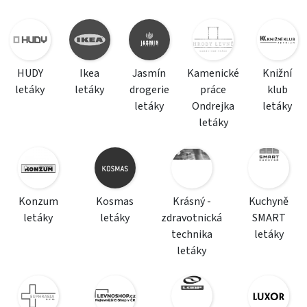
HUDY
Ikea
Jasmín
Kamenické
Knižní
letáky
letáky
drogerie
práce
klub
letáky
Ondrejka
letáky
letáky
Konzum
Kosmas
Krásný -
Kuchyně
letáky
letáky
zdravotnická
SMART
technika
letáky
letáky