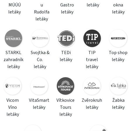
MÚÚÚ
u
Gastro
letáky
okna
letáky
Rudolfa
letáky
letáky
letáky
STARKL
Svojtka &
TEDi
TIP
Top shop
zahradník
Co.
letáky
travel
letáky
letáky
letáky
letáky
Vicom
VitaSmart
Vítkovice
Zvěrokruh
Žabka
Víno
letáky
Tours
letáky
letáky
letáky
letáky