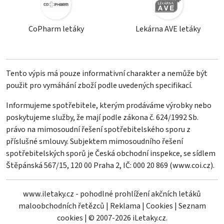
CoPharm letáky
Lekárna AVE letáky
Tento výpis má pouze informativní charakter a nemůže být
použit pro vymáhání zboží podle uvedených specifikací.
Informujeme spotřebitele, kterým prodáváme výrobky nebo
poskytujeme služby, že mají podle zákona č. 624/1992 Sb.
právo na mimosoudní řešení spotřebitelského sporu z
příslušné smlouvy. Subjektem mimosoudního řešení
spotřebitelských sporů je Česká obchodní inspekce, se sídlem
Štěpánská 567/15, 120 00 Praha 2, IČ: 000 20 869 (
www.coi.cz
).
www.iletaky.cz - pohodlné prohlížení akčních letáků
maloobchodních řetězců
|
Reklama
|
Cookies
|
Seznam
cookies
|
© 2007-2026 iLetaky.cz.