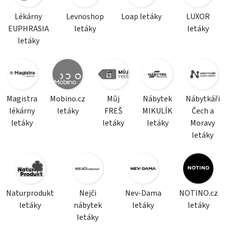
Lékárny
Levnoshop
Loap letáky
LUXOR
EUPHRASIA
letáky
letáky
letáky
Magistra
Mobino.cz
Můj
Nábytek
Nábytkáři
lékárny
letáky
FREŠ
MIKULÍK
Čech a
letáky
letáky
letáky
Moravy
letáky
Naturprodukt
Nejči
Nev-Dama
NOTINO.cz
letáky
nábytek
letáky
letáky
letáky