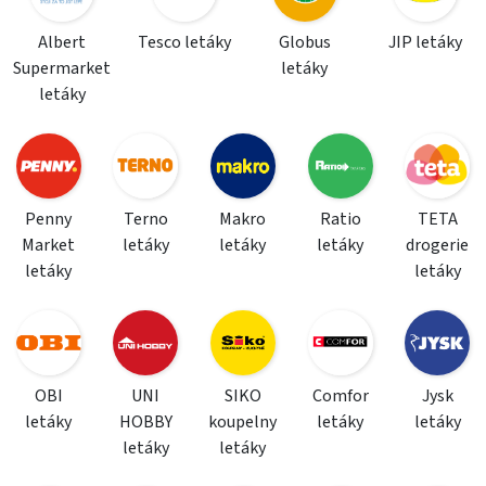
Albert
Tesco letáky
Globus
JIP letáky
Supermarket
letáky
letáky
Penny
Terno
Makro
Ratio
TETA
Market
letáky
letáky
letáky
drogerie
letáky
letáky
OBI
UNI
SIKO
Comfor
Jysk
letáky
HOBBY
koupelny
letáky
letáky
letáky
letáky