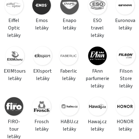
Eiffel
Emos
Enapo
ESO
Euronova
Optic
letáky
letáky
travel
letáky
letáky
letáky
EXIMtours
EXIsport
Faberlic
FAnn
Filson
letáky
letáky
letáky
parfumerie
Store
letáky
letáky
FIRO-
Frosch
HABU.cz
Hawaj.cz
HONOR
tour
letáky
letáky
letáky
letáky
letáky