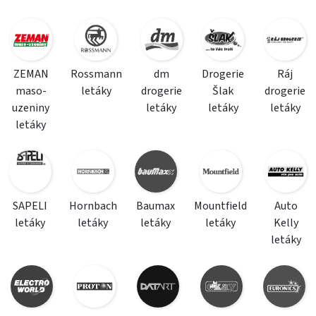
ZEMAN
Rossmann
dm
Drogerie
Ráj
maso-
letáky
drogerie
Šlak
drogerie
uzeniny
letáky
letáky
letáky
letáky
SAPELI
Hornbach
Baumax
Mountfield
Auto
letáky
letáky
letáky
letáky
Kelly
letáky