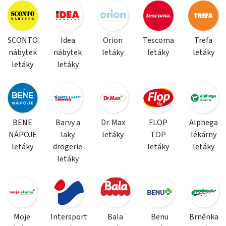
SCONTO
Idea
Orion
Tescoma
Trefa
nábytek
nábytek
letáky
letáky
letáky
letáky
letáky
BENE
Barvy a
Dr. Max
FLOP
Alphega
NÁPOJE
laky
letáky
TOP
lékárny
letáky
drogerie
letáky
letáky
letáky
Moje
Intersport
Bala
Benu
Brněnka