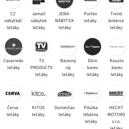
CZ
Jamall
JENA-
Purtex
Trend
nábytkář
nábytek
NÁBYTEK
letáky
koberce
letáky
letáky
letáky
letáky
Casarredo
TV
Barevný
Dům
Kouzlo
letáky
PRODUCTS
ráj
barev
barev
letáky
letáky
letáky
letáky
Červa
KITOS
Domestav
Pilulka
HECHT
letáky
letáky
letáky
lékárna
MOTORS
letáky
s.r.o.
letáky