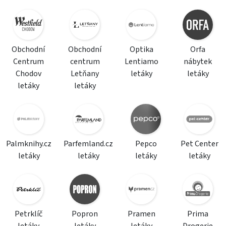
Obchodní
Obchodní
Optika
Orfa
Centrum
centrum
Lentiamo
nábytek
Chodov
Letňany
letáky
letáky
letáky
letáky
Palmknihy.cz
Parfemland.cz
Pepco
Pet Center
letáky
letáky
letáky
letáky
Petrklíč
Popron
Pramen
Prima