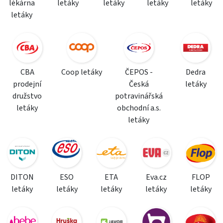
lékárna
letáky
letáky
letáky
letáky
letáky
CBA
Coop letáky
ČEPOS -
Dedra
prodejní
Česká
letáky
družstvo
potravinářská
letáky
obchodní a.s.
letáky
DITON
ESO
ETA
Eva.cz
FLOP
letáky
letáky
letáky
letáky
letáky