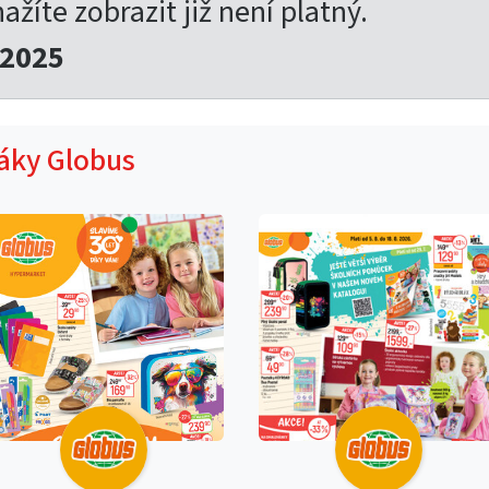
nažíte zobrazit již není platný.
.2025
táky Globus