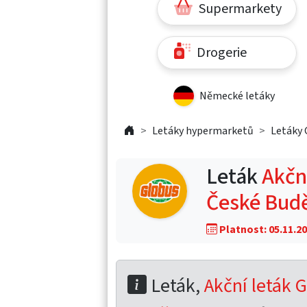
Supermarkety
Drogerie
Německé letáky
Letáky hypermarketů
Letáky 
Leták
Akční
České Budě
Platnost: 05.11.20
Leták,
Akční leták G