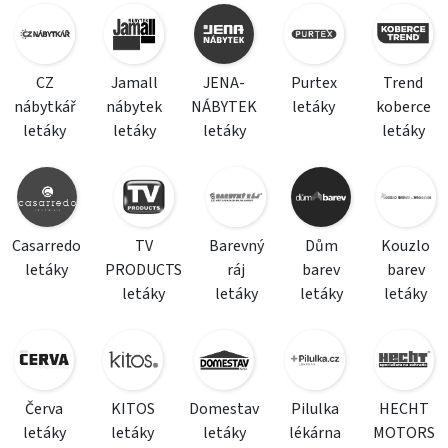
CZ
Jamall
JENA-
Purtex
Trend
nábytkář
nábytek
NÁBYTEK
letáky
koberce
letáky
letáky
letáky
letáky
Casarredo
TV
Barevný
Dům
Kouzlo
letáky
PRODUCTS
ráj
barev
barev
letáky
letáky
letáky
letáky
Červa
KITOS
Domestav
Pilulka
HECHT
letáky
letáky
letáky
lékárna
MOTORS