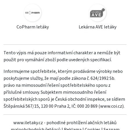
CoPharm letáky
Lekárna AVE letáky
Tento výpis má pouze informativní charakter a nemůže být
použit pro vymáhání zboží podle uvedených specifikací.
Informujeme spotřebitele, kterým prodáváme výrobky nebo
poskytujeme služby, že mají podle zákona č. 624/1992 Sb.
právo na mimosoudní řešení spotřebitelského sporu z
příslušné smlouvy. Subjektem mimosoudního řešení
spotřebitelských sporů je Česká obchodní inspekce, se sídlem
Štěpánská 567/15, 120 00 Praha 2, IČ: 000 20 869 (
www.coi.cz
).
www.iletaky.cz - pohodlné prohlížení akčních letáků
maloobchodních řetězců
|
Reklama
|
Cookies
|
Seznam