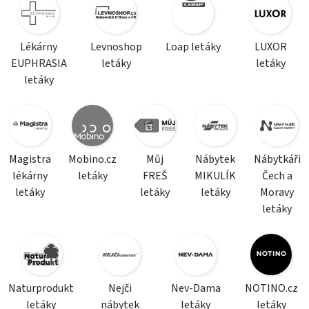
Lékárny
Levnoshop
Loap letáky
LUXOR
EUPHRASIA
letáky
letáky
letáky
Magistra
Mobino.cz
Můj
Nábytek
Nábytkáři
lékárny
letáky
FREŠ
MIKULÍK
Čech a
letáky
letáky
letáky
Moravy
letáky
Naturprodukt
Nejči
Nev-Dama
NOTINO.cz
letáky
nábytek
letáky
letáky