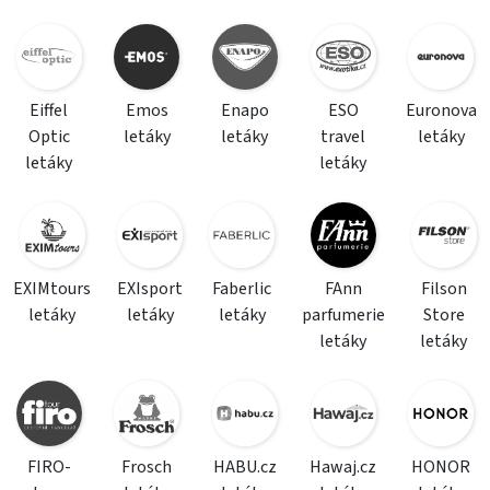
Eiffel
Emos
Enapo
ESO
Euronova
Optic
letáky
letáky
travel
letáky
letáky
letáky
EXIMtours
EXIsport
Faberlic
FAnn
Filson
letáky
letáky
letáky
parfumerie
Store
letáky
letáky
FIRO-
Frosch
HABU.cz
Hawaj.cz
HONOR