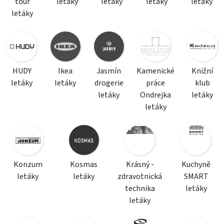
tour
letáky
letáky
letáky
letáky
letáky
HUDY
Ikea
Jasmín
Kamenické
Knižní
letáky
letáky
drogerie
práce
klub
letáky
Ondrejka
letáky
letáky
Konzum
Kosmas
Krásný -
Kuchyně
letáky
letáky
zdravotnická
SMART
technika
letáky
letáky