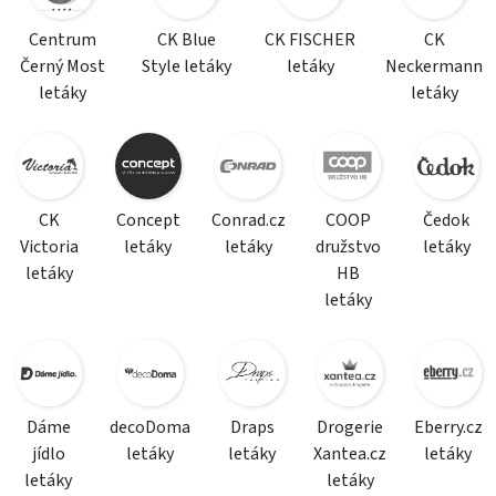
Centrum
CK Blue
CK FISCHER
CK
Černý Most
Style letáky
letáky
Neckermann
letáky
letáky
CK
Concept
Conrad.cz
COOP
Čedok
Victoria
letáky
letáky
družstvo
letáky
letáky
HB
letáky
Dáme
decoDoma
Draps
Drogerie
Eberry.cz
jídlo
letáky
letáky
Xantea.cz
letáky
letáky
letáky