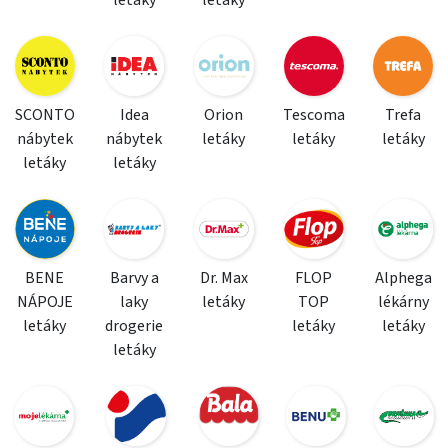
letáky
letáky
SCONTO
Idea
Orion
Tescoma
Trefa
nábytek
nábytek
letáky
letáky
letáky
letáky
letáky
BENE
Barvy a
Dr. Max
FLOP
Alphega
NÁPOJE
laky
letáky
TOP
lékárny
letáky
drogerie
letáky
letáky
letáky