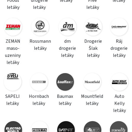
Foods
drogerie
letáky
Free
letáky
letáky
letáky
letáky
ZEMAN
Rossmann
dm
Drogerie
Ráj
maso-
letáky
drogerie
Šlak
drogerie
uzeniny
letáky
letáky
letáky
letáky
SAPELI
Hornbach
Baumax
Mountfield
Auto
letáky
letáky
letáky
letáky
Kelly
letáky