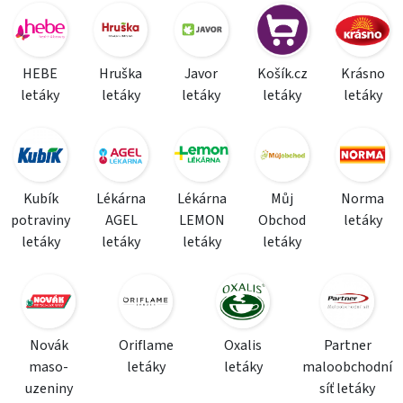
HEBE
Hruška
Javor
Košík.cz
Krásno
letáky
letáky
letáky
letáky
letáky
Kubík
Lékárna
Lékárna
Můj
Norma
potraviny
AGEL
LEMON
Obchod
letáky
letáky
letáky
letáky
letáky
Novák
Oriflame
Oxalis
Partner
maso-
letáky
letáky
maloobchodní
uzeniny
síť letáky