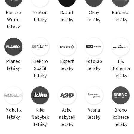
Electro
Proton
Datart
Okay
Euronics
World
letáky
letáky
letáky
letáky
letáky
Planeo
Elektro
Expert
Fotolab
T.S.
letáky
Spáčil
letáky
letáky
Bohemia
letáky
letáky
Mobelix
Kika
Asko
Vesna
Breno
letáky
Nábytek
nábytek
letáky
koberce
letáky
letáky
letáky