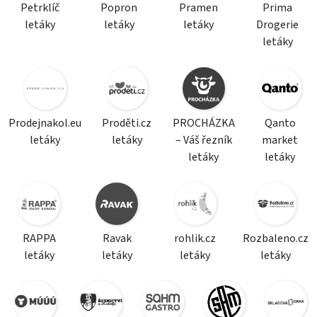
Petrklíč
Popron
Pramen
Prima
letáky
letáky
letáky
Drogerie
letáky
Prodejnakol.eu
Proděti.cz
PROCHÁZKA
Qanto
letáky
letáky
– Váš řezník
market
letáky
letáky
RAPPA
Ravak
rohlik.cz
Rozbaleno.cz
letáky
letáky
letáky
letáky