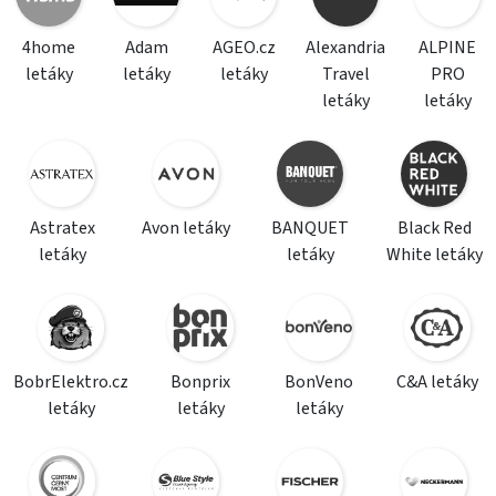
4home
Adam
AGEO.cz
Alexandria
ALPINE
letáky
letáky
letáky
Travel
PRO
letáky
letáky
Astratex
Avon letáky
BANQUET
Black Red
letáky
letáky
White letáky
BobrElektro.cz
Bonprix
BonVeno
C&A letáky
letáky
letáky
letáky