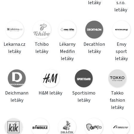
letáky
s.r.o.
letáky
Lekarna.cz
Tchibo
Lékarny
Decathlon
Envy
letáky
letáky
Medifin
letáky
sport
letáky
letáky
Deichmann
H&M letáky
Sportisimo
Takko
letáky
letáky
fashion
letáky