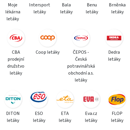
Moje
Intersport
Bala
Benu
Brněnka
lékárna
letáky
letáky
letáky
letáky
letáky
CBA
Coop letáky
ČEPOS -
Dedra
prodejní
Česká
letáky
družstvo
potravinářská
letáky
obchodní a.s.
letáky
DITON
ESO
ETA
Eva.cz
FLOP
letáky
letáky
letáky
letáky
letáky