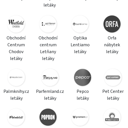
letáky
Obchodní
Obchodní
Optika
Orfa
Centrum
centrum
Lentiamo
nábytek
Chodov
Letňany
letáky
letáky
letáky
letáky
Palmknihy.cz
Parfemland.cz
Pepco
Pet Center
letáky
letáky
letáky
letáky