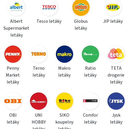
Albert
Tesco letáky
Globus
JIP letáky
Supermarket
letáky
letáky
Penny
Terno
Makro
Ratio
TETA
Market
letáky
letáky
letáky
drogerie
letáky
letáky
OBI
UNI
SIKO
Comfor
Jysk
letáky
HOBBY
koupelny
letáky
letáky