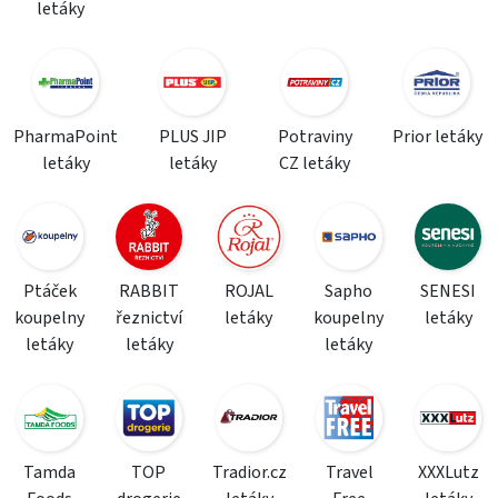
letáky
PharmaPoint
PLUS JIP
Potraviny
Prior letáky
letáky
letáky
CZ letáky
Ptáček
RABBIT
ROJAL
Sapho
SENESI
koupelny
řeznictví
letáky
koupelny
letáky
letáky
letáky
letáky
Tamda
TOP
Tradior.cz
Travel
XXXLutz