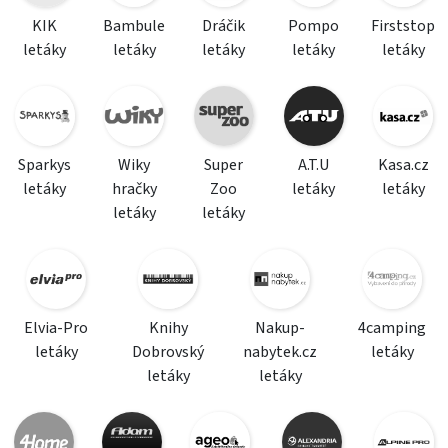
KIK
Bambule
Dráčik
Pompo
Firststop
letáky
letáky
letáky
letáky
letáky
Sparkys
Wiky
Super
A.T.U
Kasa.cz
letáky
hračky
Zoo
letáky
letáky
letáky
letáky
Elvia-Pro
Knihy
Nakup-
4camping
letáky
Dobrovský
nabytek.cz
letáky
letáky
letáky