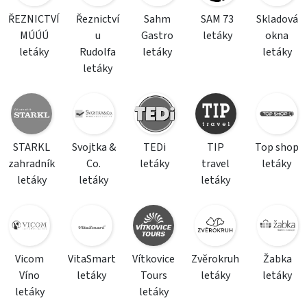
ŘEZNICTVÍ
Řeznictví
Sahm
SAM 73
Skladová
MÚÚÚ
u
Gastro
letáky
okna
letáky
Rudolfa
letáky
letáky
letáky
STARKL
Svojtka &
TEDi
TIP
Top shop
zahradník
Co.
letáky
travel
letáky
letáky
letáky
letáky
Vicom
VitaSmart
Vítkovice
Zvěrokruh
Žabka
Víno
letáky
Tours
letáky
letáky
letáky
letáky