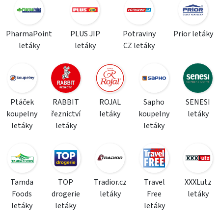
PharmaPoint
PLUS JIP
Potraviny
Prior letáky
letáky
letáky
CZ letáky
Ptáček
RABBIT
ROJAL
Sapho
SENESI
koupelny
řeznictví
letáky
koupelny
letáky
letáky
letáky
letáky
Tamda
TOP
Tradior.cz
Travel
XXXLutz
Foods
drogerie
letáky
Free
letáky
letáky
letáky
letáky