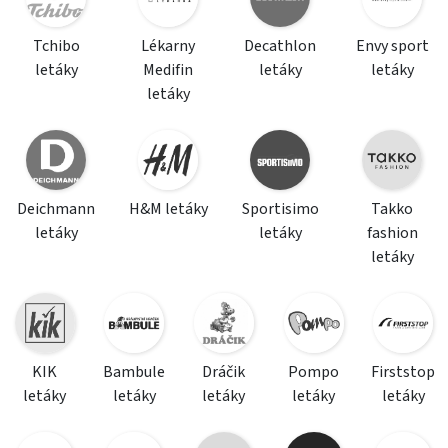
Tchibo
Lékarny
Decathlon
Envy sport
letáky
Medifin
letáky
letáky
letáky
Deichmann
H&M letáky
Sportisimo
Takko
letáky
letáky
fashion
letáky
KIK
Bambule
Dráčik
Pompo
Firststop
letáky
letáky
letáky
letáky
letáky