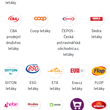
letáky
CBA
Coop letáky
ČEPOS -
Dedra
prodejní
Česká
letáky
družstvo
potravinářská
letáky
obchodní a.s.
letáky
DITON
ESO
ETA
Eva.cz
FLOP
letáky
letáky
letáky
letáky
letáky