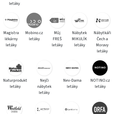
letáky
Magistra
Mobino.cz
Můj
Nábytek
Nábytkáři
lékárny
letáky
FREŠ
MIKULÍK
Čech a
letáky
letáky
letáky
Moravy
letáky
Naturprodukt
Nejči
Nev-Dama
NOTINO.cz
letáky
nábytek
letáky
letáky
letáky