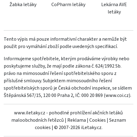
Žabka letáky
CoPharm letáky
Lekárna AVE
letáky
Tento výpis má pouze informativní charakter a nemůže být
použit pro vymáhání zboží podle uvedených specifikací.
Informujeme spotřebitele, kterým prodáváme výrobky nebo
poskytujeme služby, že mají podle zákona č. 624/1992 Sb.
právo na mimosoudní řešení spotřebitelského sporu z
příslušné smlouvy. Subjektem mimosoudního řešení
spotřebitelských sporů je Česká obchodní inspekce, se sídlem
Štěpánská 567/15, 120 00 Praha 2, IČ: 000 20 869 (
www.coi.cz
).
www.iletaky.cz - pohodlné prohlížení akčních letáků
maloobchodních řetězců
|
Reklama
|
Cookies
|
Seznam
cookies
|
© 2007-2026 iLetaky.cz.