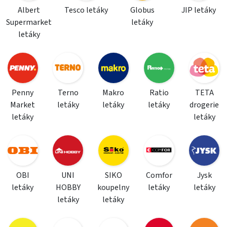
Albert
Tesco letáky
Globus
JIP letáky
Supermarket
letáky
letáky
Penny
Terno
Makro
Ratio
TETA
Market
letáky
letáky
letáky
drogerie
letáky
letáky
OBI
UNI
SIKO
Comfor
Jysk
letáky
HOBBY
koupelny
letáky
letáky
letáky
letáky