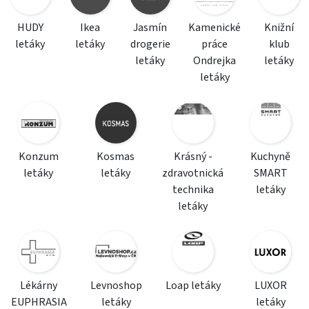
HUDY
Ikea
Jasmín
Kamenické
Knižní
letáky
letáky
drogerie
práce
klub
letáky
Ondrejka
letáky
letáky
Konzum
Kosmas
Krásný -
Kuchyně
letáky
letáky
zdravotnická
SMART
technika
letáky
letáky
Lékárny
Levnoshop
Loap letáky
LUXOR
EUPHRASIA
letáky
letáky