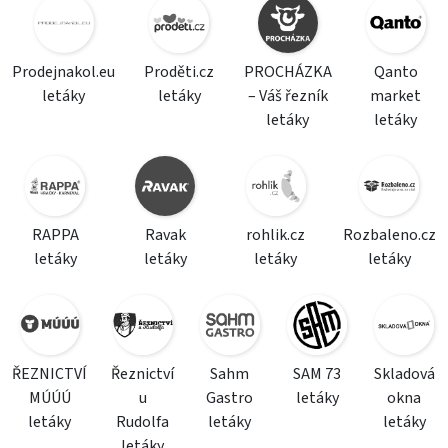
Prodejnakol.eu
Proděti.cz
PROCHÁZKA
Qanto
letáky
letáky
– Váš řezník
market
letáky
letáky
RAPPA
Ravak
rohlik.cz
Rozbaleno.cz
letáky
letáky
letáky
letáky
ŘEZNICTVÍ
Řeznictví
Sahm
SAM 73
Skladová
MÚÚÚ
u
Gastro
letáky
okna
letáky
Rudolfa
letáky
letáky
letáky