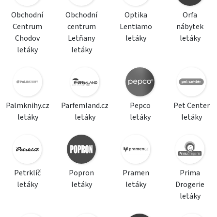
Obchodní
Obchodní
Optika
Orfa
Centrum
centrum
Lentiamo
nábytek
Chodov
Letňany
letáky
letáky
letáky
letáky
Palmknihy.cz
Parfemland.cz
Pepco
Pet Center
letáky
letáky
letáky
letáky
Petrklíč
Popron
Pramen
Prima
letáky
letáky
letáky
Drogerie
letáky