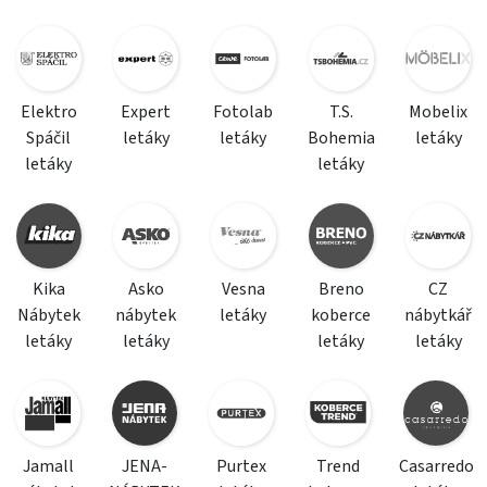
Elektro
Expert
Fotolab
T.S.
Mobelix
Spáčil
letáky
letáky
Bohemia
letáky
letáky
letáky
Kika
Asko
Vesna
Breno
CZ
Nábytek
nábytek
letáky
koberce
nábytkář
letáky
letáky
letáky
letáky
Jamall
JENA-
Purtex
Trend
Casarredo