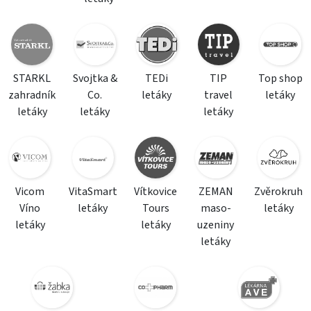
STARKL
Svojtka &
TEDi
TIP
Top shop
zahradník
Co.
letáky
travel
letáky
letáky
letáky
letáky
Vicom
VitaSmart
Vítkovice
ZEMAN
Zvěrokruh
Víno
letáky
Tours
maso-
letáky
letáky
letáky
uzeniny
letáky