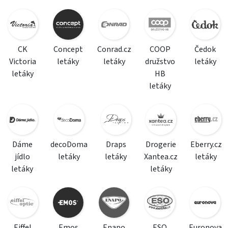
CK
Concept
Conrad.cz
COOP
Čedok
Victoria
letáky
letáky
družstvo
letáky
letáky
HB
letáky
Dáme
decoDoma
Draps
Drogerie
Eberry.cz
jídlo
letáky
letáky
Xantea.cz
letáky
letáky
letáky
Eiffel
Emos
Enapo
ESO
Euronova