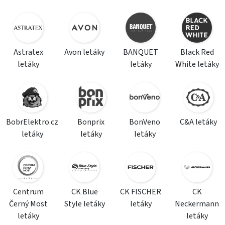
Astratex
Avon letáky
BANQUET
Black Red
letáky
letáky
White letáky
BobrElektro.cz
Bonprix
BonVeno
C&A letáky
letáky
letáky
letáky
Centrum
CK Blue
CK FISCHER
CK
Černý Most
Style letáky
letáky
Neckermann
letáky
letáky