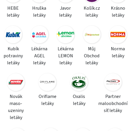
HEBE
Hruška
Javor
Košík.cz
Krásno
letáky
letáky
letáky
letáky
letáky
Kubík
Lékárna
Lékárna
Můj
Norma
potraviny
AGEL
LEMON
Obchod
letáky
letáky
letáky
letáky
letáky
Novák
Oriflame
Oxalis
Partner
maso-
letáky
letáky
maloobchodní
uzeniny
síť letáky
letáky