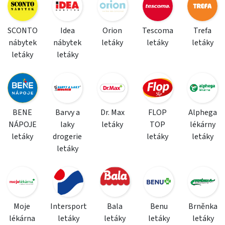
SCONTO
Idea
Orion
Tescoma
Trefa
nábytek
nábytek
letáky
letáky
letáky
letáky
letáky
BENE
Barvy a
Dr. Max
FLOP
Alphega
NÁPOJE
laky
letáky
TOP
lékárny
letáky
drogerie
letáky
letáky
letáky
Moje
Intersport
Bala
Benu
Brněnka
lékárna
letáky
letáky
letáky
letáky