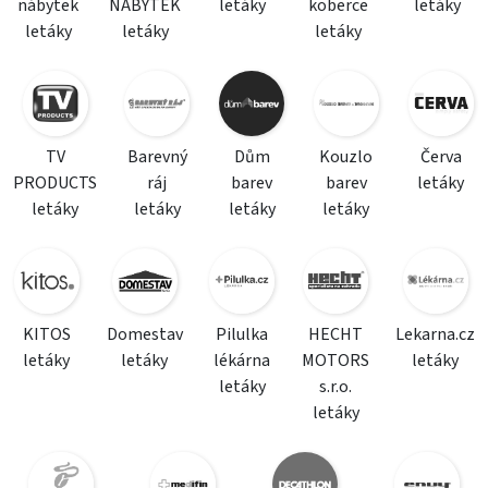
nábytek
NÁBYTEK
letáky
koberce
letáky
letáky
letáky
letáky
TV
Barevný
Dům
Kouzlo
Červa
PRODUCTS
ráj
barev
barev
letáky
letáky
letáky
letáky
letáky
KITOS
Domestav
Pilulka
HECHT
Lekarna.cz
letáky
letáky
lékárna
MOTORS
letáky
letáky
s.r.o.
letáky