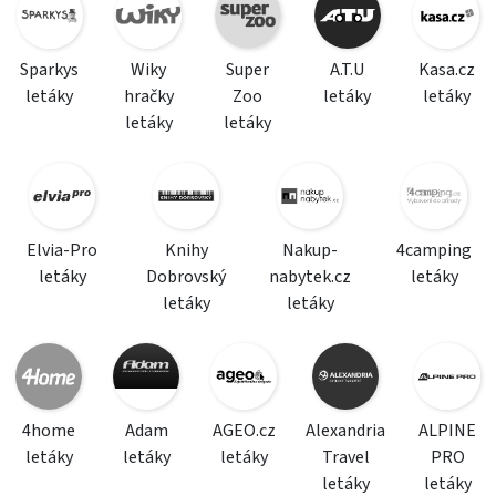
Sparkys
Wiky
Super
A.T.U
Kasa.cz
letáky
hračky
Zoo
letáky
letáky
letáky
letáky
Elvia-Pro
Knihy
Nakup-
4camping
letáky
Dobrovský
nabytek.cz
letáky
letáky
letáky
4home
Adam
AGEO.cz
Alexandria
ALPINE
letáky
letáky
letáky
Travel
PRO
letáky
letáky