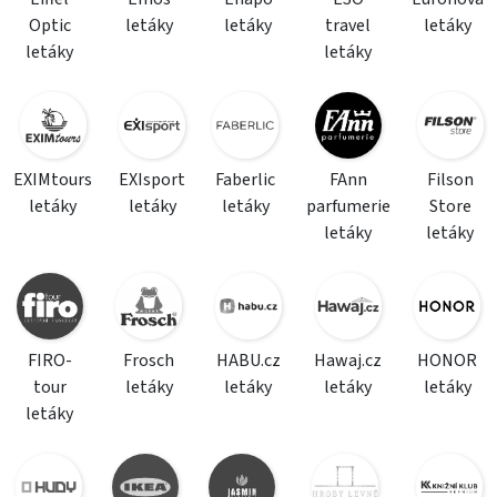
Optic
letáky
letáky
travel
letáky
letáky
letáky
EXIMtours
EXIsport
Faberlic
FAnn
Filson
letáky
letáky
letáky
parfumerie
Store
letáky
letáky
FIRO-
Frosch
HABU.cz
Hawaj.cz
HONOR
tour
letáky
letáky
letáky
letáky
letáky