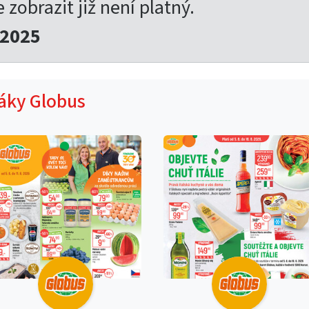
e zobrazit již není platný.
.2025
táky Globus