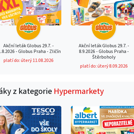
Akční leták Globus 29.7. -
Akční leták Globus 29.7. -
1.8.2026 - Globus Praha - Zličín
8.9.2026 - Globus Praha -
Štěrboholy
platí do: úterý 11.08.2026
platí do: úterý 8.09.2026
táky z kategorie
Hypermarkety