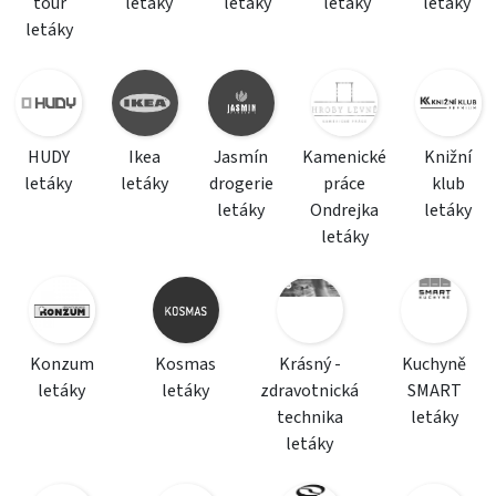
tour
letáky
letáky
letáky
letáky
letáky
HUDY
Ikea
Jasmín
Kamenické
Knižní
letáky
letáky
drogerie
práce
klub
letáky
Ondrejka
letáky
letáky
Konzum
Kosmas
Krásný -
Kuchyně
letáky
letáky
zdravotnická
SMART
technika
letáky
letáky