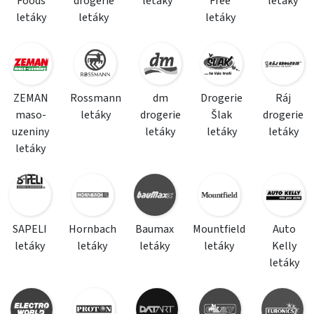
Foods
drogerie
letáky
Free
letáky
letáky
letáky
letáky
ZEMAN
Rossmann
dm
Drogerie
Ráj
maso-
letáky
drogerie
Šlak
drogerie
uzeniny
letáky
letáky
letáky
letáky
SAPELI
Hornbach
Baumax
Mountfield
Auto
letáky
letáky
letáky
letáky
Kelly
letáky