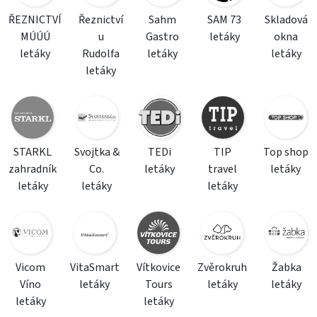
ŘEZNICTVÍ
Řeznictví
Sahm
SAM 73
Skladová
MÚÚÚ
u
Gastro
letáky
okna
letáky
Rudolfa
letáky
letáky
letáky
STARKL
Svojtka &
TEDi
TIP
Top shop
zahradník
Co.
letáky
travel
letáky
letáky
letáky
letáky
Vicom
VitaSmart
Vítkovice
Zvěrokruh
Žabka
Víno
letáky
Tours
letáky
letáky
letáky
letáky