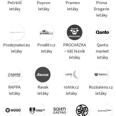
Petrklíč
Popron
Pramen
Prima
letáky
letáky
letáky
Drogerie
letáky
Prodejnakol.eu
Proděti.cz
PROCHÁZKA
Qanto
letáky
letáky
– Váš řezník
market
letáky
letáky
RAPPA
Ravak
rohlik.cz
Rozbaleno.cz
letáky
letáky
letáky
letáky