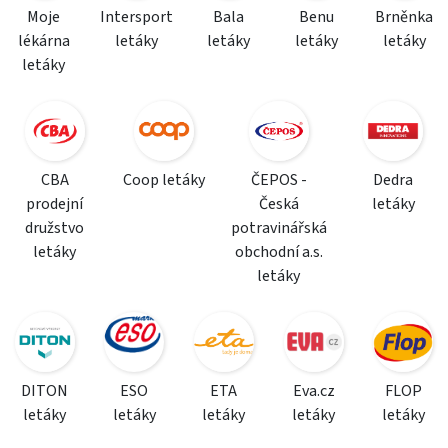
Moje
Intersport
Bala
Benu
Brněnka
lékárna
letáky
letáky
letáky
letáky
letáky
CBA
Coop letáky
ČEPOS -
Dedra
prodejní
Česká
letáky
družstvo
potravinářská
letáky
obchodní a.s.
letáky
DITON
ESO
ETA
Eva.cz
FLOP
letáky
letáky
letáky
letáky
letáky