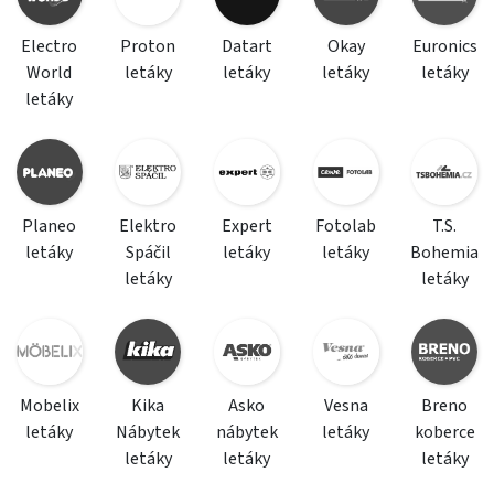
Electro
Proton
Datart
Okay
Euronics
World
letáky
letáky
letáky
letáky
letáky
Planeo
Elektro
Expert
Fotolab
T.S.
letáky
Spáčil
letáky
letáky
Bohemia
letáky
letáky
Mobelix
Kika
Asko
Vesna
Breno
letáky
Nábytek
nábytek
letáky
koberce
letáky
letáky
letáky