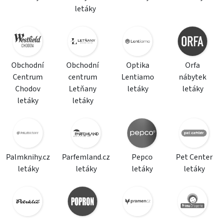
letáky
Obchodní
Obchodní
Optika
Orfa
Centrum
centrum
Lentiamo
nábytek
Chodov
Letňany
letáky
letáky
letáky
letáky
Palmknihy.cz
Parfemland.cz
Pepco
Pet Center
letáky
letáky
letáky
letáky