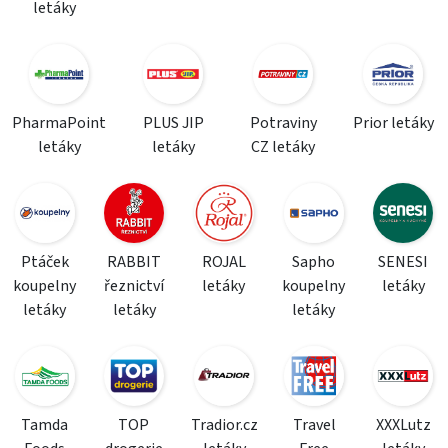
letáky
PharmaPoint
PLUS JIP
Potraviny
Prior letáky
letáky
letáky
CZ letáky
Ptáček
RABBIT
ROJAL
Sapho
SENESI
koupelny
řeznictví
letáky
koupelny
letáky
letáky
letáky
letáky
Tamda
TOP
Tradior.cz
Travel
XXXLutz