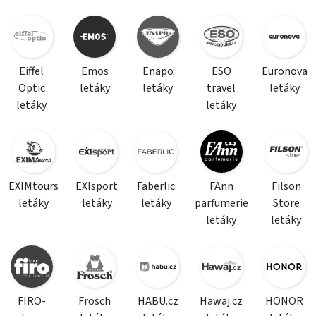
Eiffel
Emos
Enapo
ESO
Euronova
Optic
letáky
letáky
travel
letáky
letáky
letáky
EXIMtours
EXIsport
Faberlic
FAnn
Filson
letáky
letáky
letáky
parfumerie
Store
letáky
letáky
FIRO-
Frosch
HABU.cz
Hawaj.cz
HONOR