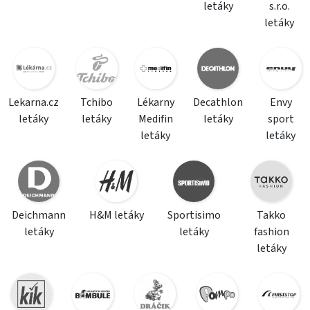
letáky
s.r.o.
letáky
Lekarna.cz
Tchibo
Lékarny
Decathlon
Envy
letáky
letáky
Medifin
letáky
sport
letáky
letáky
Deichmann
H&M letáky
Sportisimo
Takko
letáky
letáky
fashion
letáky