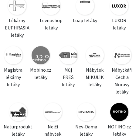
Lékárny
Levnoshop
Loap letáky
LUXOR
EUPHRASIA
letáky
letáky
letáky
Magistra
Mobino.cz
Můj
Nábytek
Nábytkáři
lékárny
letáky
FREŠ
MIKULÍK
Čech a
letáky
letáky
letáky
Moravy
letáky
Naturprodukt
Nejči
Nev-Dama
NOTINO.cz
letáky
nábytek
letáky
letáky