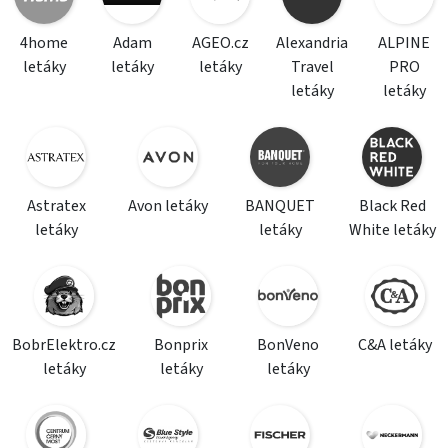
4home
Adam
AGEO.cz
Alexandria
ALPINE
letáky
letáky
letáky
Travel
PRO
letáky
letáky
Astratex
Avon letáky
BANQUET
Black Red
letáky
letáky
White letáky
BobrElektro.cz
Bonprix
BonVeno
C&A letáky
letáky
letáky
letáky