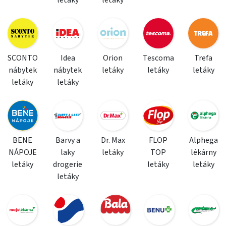
letáky
letáky
SCONTO
Idea
Orion
Tescoma
Trefa
nábytek
nábytek
letáky
letáky
letáky
letáky
letáky
BENE
Barvy a
Dr. Max
FLOP
Alphega
NÁPOJE
laky
letáky
TOP
lékárny
letáky
drogerie
letáky
letáky
letáky