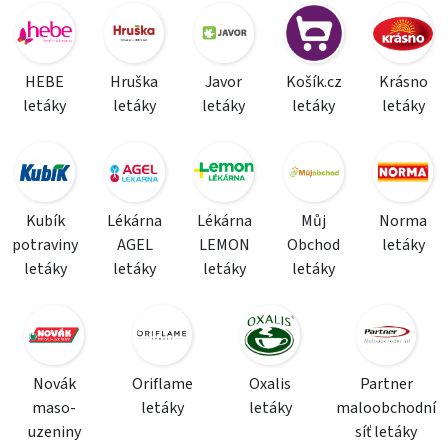
HEBE
Hruška
Javor
Košík.cz
Krásno
letáky
letáky
letáky
letáky
letáky
Kubík
Lékárna
Lékárna
Můj
Norma
potraviny
AGEL
LEMON
Obchod
letáky
letáky
letáky
letáky
letáky
Novák
Oriflame
Oxalis
Partner
maso-
letáky
letáky
maloobchodní
uzeniny
síť letáky