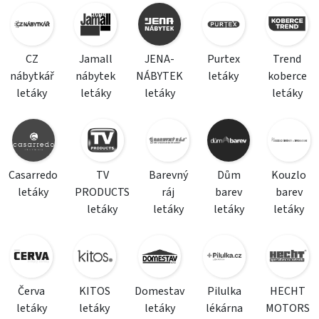
CZ
Jamall
JENA-
Purtex
Trend
nábytkář
nábytek
NÁBYTEK
letáky
koberce
letáky
letáky
letáky
letáky
Casarredo
TV
Barevný
Dům
Kouzlo
letáky
PRODUCTS
ráj
barev
barev
letáky
letáky
letáky
letáky
Červa
KITOS
Domestav
Pilulka
HECHT
letáky
letáky
letáky
lékárna
MOTORS