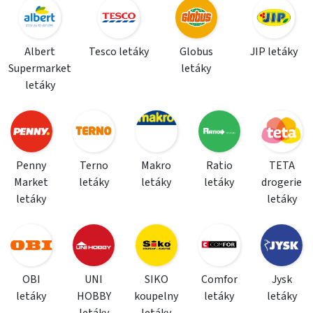
Albert
Tesco letáky
Globus
JIP letáky
Supermarket
letáky
letáky
Penny
Terno
Makro
Ratio
TETA
Market
letáky
letáky
letáky
drogerie
letáky
letáky
OBI
UNI
SIKO
Comfor
Jysk
letáky
HOBBY
koupelny
letáky
letáky