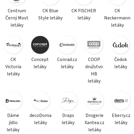
Centrum
CK Blue
CK FISCHER
CK
Černý Most
Style letáky
letáky
Neckermann
letáky
letáky
CK
Concept
Conrad.cz
COOP
Čedok
Victoria
letáky
letáky
družstvo
letáky
letáky
HB
letáky
Dáme
decoDoma
Draps
Drogerie
Eberry.cz
jídlo
letáky
letáky
Xantea.cz
letáky
letáky
letáky