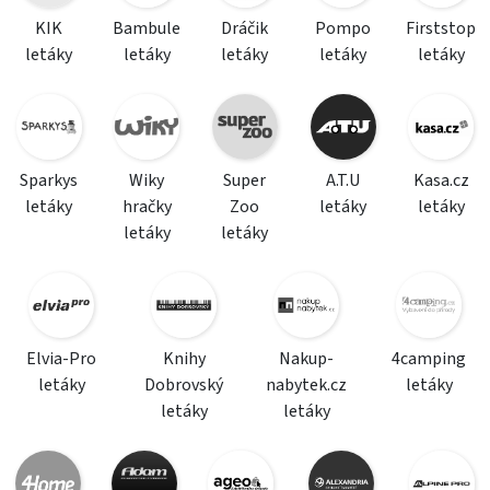
KIK
Bambule
Dráčik
Pompo
Firststop
letáky
letáky
letáky
letáky
letáky
Sparkys
Wiky
Super
A.T.U
Kasa.cz
letáky
hračky
Zoo
letáky
letáky
letáky
letáky
Elvia-Pro
Knihy
Nakup-
4camping
letáky
Dobrovský
nabytek.cz
letáky
letáky
letáky