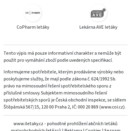
CoPharm letáky
Lekárna AVE letáky
Tento výpis má pouze informativní charakter a nemůže být
použit pro vymáhání zboží podle uvedených specifikací.
Informujeme spotřebitele, kterým prodáváme výrobky nebo
poskytujeme služby, že mají podle zákona č. 624/1992 Sb.
právo na mimosoudní řešení spotřebitelského sporu z
příslušné smlouvy. Subjektem mimosoudního řešení
spotřebitelských sporů je Česká obchodní inspekce, se sídlem
Štěpánská 567/15, 120 00 Praha 2, IČ: 000 20 869 (
www.coi.cz
).
www.iletaky.cz - pohodlné prohlížení akčních letáků
maloobchodních řetězců
|
Reklama
|
Cookies
|
Seznam