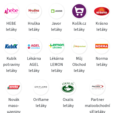
HEBE
Hruška
Javor
Košík.cz
Krásno
letáky
letáky
letáky
letáky
letáky
Kubík
Lékárna
Lékárna
Můj
Norma
potraviny
AGEL
LEMON
Obchod
letáky
letáky
letáky
letáky
letáky
Novák
Oriflame
Oxalis
Partner
maso-
letáky
letáky
maloobchodní
uzeniny
síť letáky