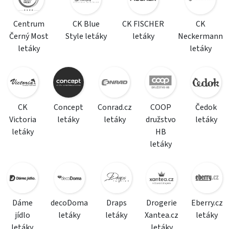
Centrum
CK Blue
CK FISCHER
CK
Černý Most
Style letáky
letáky
Neckermann
letáky
letáky
CK
Concept
Conrad.cz
COOP
Čedok
Victoria
letáky
letáky
družstvo
letáky
letáky
HB
letáky
Dáme
decoDoma
Draps
Drogerie
Eberry.cz
jídlo
letáky
letáky
Xantea.cz
letáky
letáky
letáky