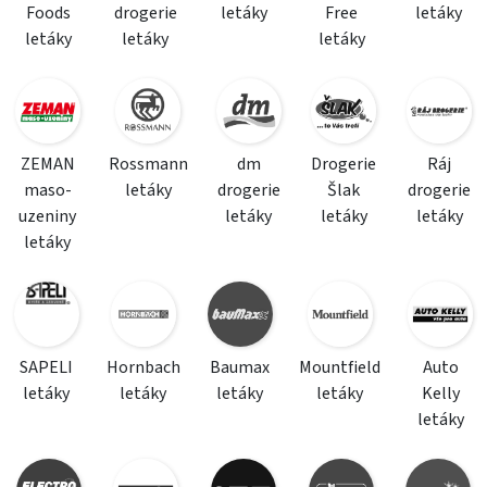
Foods
drogerie
letáky
Free
letáky
letáky
letáky
letáky
ZEMAN
Rossmann
dm
Drogerie
Ráj
maso-
letáky
drogerie
Šlak
drogerie
uzeniny
letáky
letáky
letáky
letáky
SAPELI
Hornbach
Baumax
Mountfield
Auto
letáky
letáky
letáky
letáky
Kelly
letáky