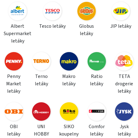
Albert
Tesco letáky
Globus
JIP letáky
Supermarket
letáky
letáky
Penny
Terno
Makro
Ratio
TETA
Market
letáky
letáky
letáky
drogerie
letáky
letáky
OBI
UNI
SIKO
Comfor
Jysk
letáky
HOBBY
koupelny
letáky
letáky