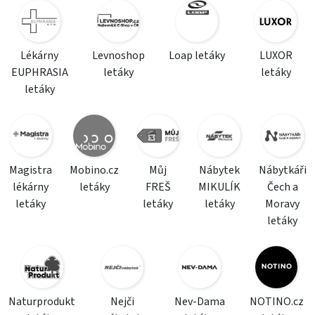
Lékárny
Levnoshop
Loap letáky
LUXOR
EUPHRASIA
letáky
letáky
letáky
Magistra
Mobino.cz
Můj
Nábytek
Nábytkáři
lékárny
letáky
FREŠ
MIKULÍK
Čech a
letáky
letáky
letáky
Moravy
letáky
Naturprodukt
Nejči
Nev-Dama
NOTINO.cz