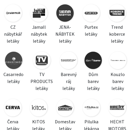
CZ
Jamall
JENA-
Purtex
Trend
nábytkář
nábytek
NÁBYTEK
letáky
koberce
letáky
letáky
letáky
letáky
Casarredo
TV
Barevný
Dům
Kouzlo
letáky
PRODUCTS
ráj
barev
barev
letáky
letáky
letáky
letáky
Červa
KITOS
Domestav
Pilulka
HECHT
letáky
letáky
letáky
lékárna
MOTORS