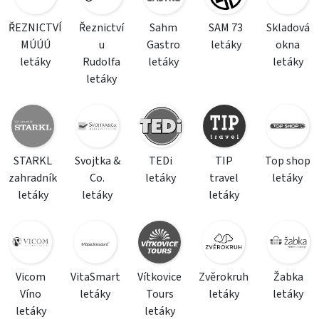
ŘEZNICTVÍ
Řeznictví
Sahm
SAM 73
Skladová
MÚÚÚ
u
Gastro
letáky
okna
letáky
Rudolfa
letáky
letáky
letáky
STARKL
Svojtka &
TEDi
TIP
Top shop
zahradník
Co.
letáky
travel
letáky
letáky
letáky
letáky
Vicom
VitaSmart
Vítkovice
Zvěrokruh
Žabka
Víno
letáky
Tours
letáky
letáky
letáky
letáky