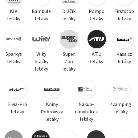
KIK
Bambule
Dráčik
Pompo
Firststop
letáky
letáky
letáky
letáky
letáky
Sparkys
Wiky
Super
A.T.U
Kasa.cz
letáky
hračky
Zoo
letáky
letáky
letáky
letáky
Elvia-Pro
Knihy
Nakup-
4camping
letáky
Dobrovský
nabytek.cz
letáky
letáky
letáky