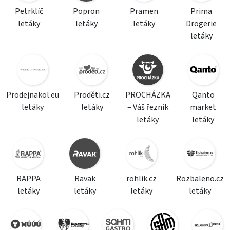
Petrklíč
Popron
Pramen
Prima
letáky
letáky
letáky
Drogerie
letáky
Prodejnakol.eu
Proděti.cz
PROCHÁZKA
Qanto
letáky
letáky
– Váš řezník
market
letáky
letáky
RAPPA
Ravak
rohlik.cz
Rozbaleno.cz
letáky
letáky
letáky
letáky