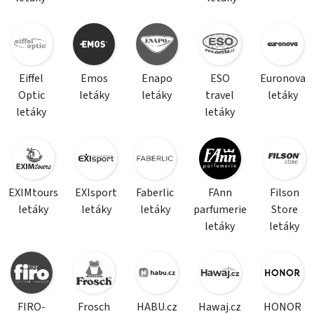
Eiffel
Emos
Enapo
ESO
Euronova
Optic
letáky
letáky
travel
letáky
letáky
letáky
EXIMtours
EXIsport
Faberlic
FAnn
Filson
letáky
letáky
letáky
parfumerie
Store
letáky
letáky
FIRO-
Frosch
HABU.cz
Hawaj.cz
HONOR