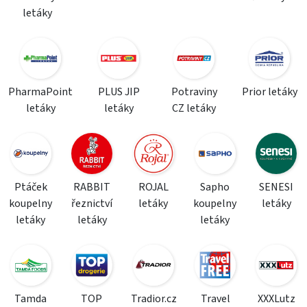
letáky
PharmaPoint
PLUS JIP
Potraviny
Prior letáky
letáky
letáky
CZ letáky
Ptáček
RABBIT
ROJAL
Sapho
SENESI
koupelny
řeznictví
letáky
koupelny
letáky
letáky
letáky
letáky
Tamda
TOP
Tradior.cz
Travel
XXXLutz