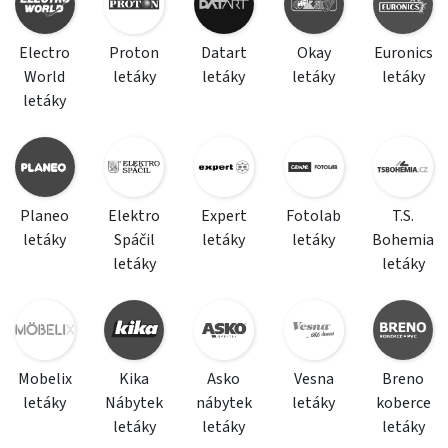
Electro
Proton
Datart
Okay
Euronics
World
letáky
letáky
letáky
letáky
letáky
Planeo
Elektro
Expert
Fotolab
T.S.
letáky
Spáčil
letáky
letáky
Bohemia
letáky
letáky
Mobelix
Kika
Asko
Vesna
Breno
letáky
Nábytek
nábytek
letáky
koberce
letáky
letáky
letáky