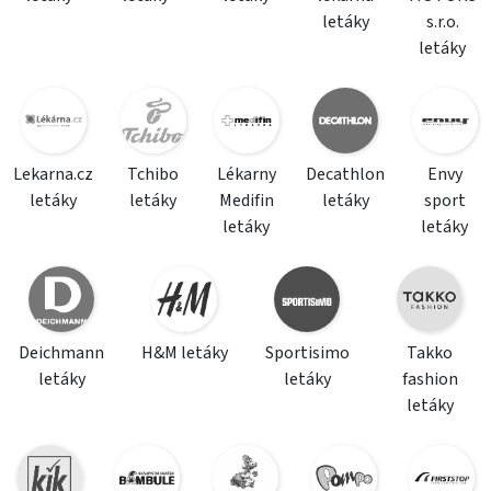
letáky
s.r.o.
letáky
Lekarna.cz
Tchibo
Lékarny
Decathlon
Envy
letáky
letáky
Medifin
letáky
sport
letáky
letáky
Deichmann
H&M letáky
Sportisimo
Takko
letáky
letáky
fashion
letáky