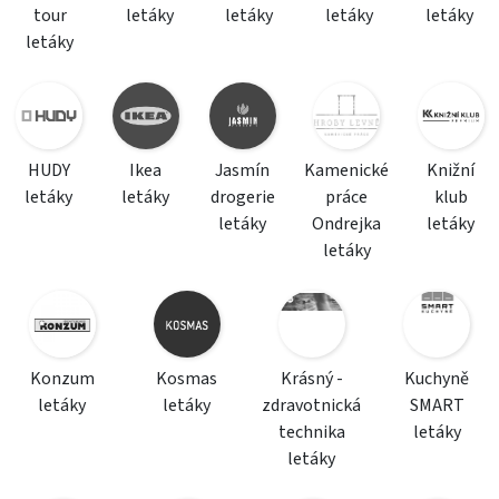
tour
letáky
letáky
letáky
letáky
letáky
HUDY
Ikea
Jasmín
Kamenické
Knižní
letáky
letáky
drogerie
práce
klub
letáky
Ondrejka
letáky
letáky
Konzum
Kosmas
Krásný -
Kuchyně
letáky
letáky
zdravotnická
SMART
technika
letáky
letáky