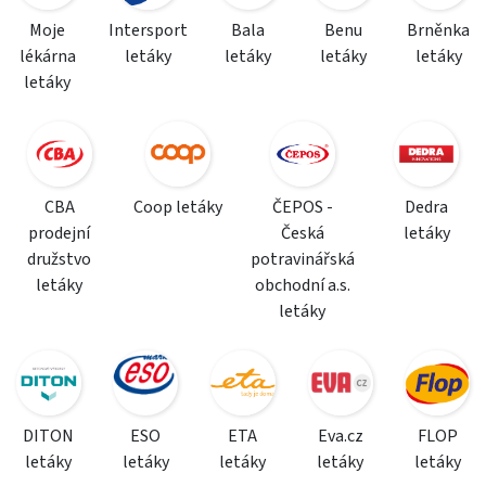
Moje
Intersport
Bala
Benu
Brněnka
lékárna
letáky
letáky
letáky
letáky
letáky
CBA
Coop letáky
ČEPOS -
Dedra
prodejní
Česká
letáky
družstvo
potravinářská
letáky
obchodní a.s.
letáky
DITON
ESO
ETA
Eva.cz
FLOP
letáky
letáky
letáky
letáky
letáky