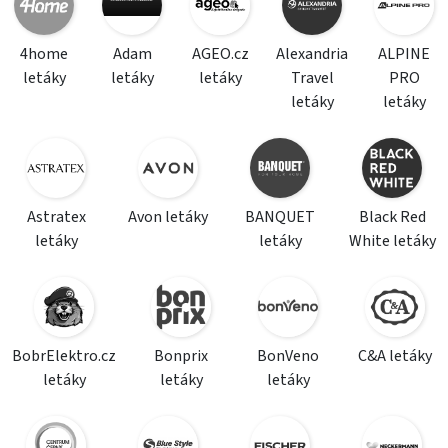
4home
Adam
AGEO.cz
Alexandria
ALPINE
letáky
letáky
letáky
Travel
PRO
letáky
letáky
Astratex
Avon letáky
BANQUET
Black Red
letáky
letáky
White letáky
BobrElektro.cz
Bonprix
BonVeno
C&A letáky
letáky
letáky
letáky