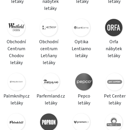
letáky
nábytek
letáky
letáky
letáky
Obchodní
Obchodní
Optika
Orfa
Centrum
centrum
Lentiamo
nábytek
Chodov
Letňany
letáky
letáky
letáky
letáky
Palmknihy.cz
Parfemland.cz
Pepco
Pet Center
letáky
letáky
letáky
letáky