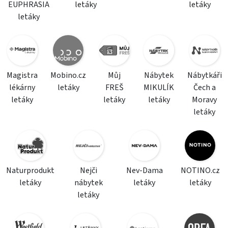
EUPHRASIA
letáky
letáky
letáky
Magistra
Mobino.cz
Můj
Nábytek
Nábytkáři
lékárny
letáky
FREŠ
MIKULÍK
Čech a
letáky
letáky
letáky
Moravy
letáky
Naturprodukt
Nejči
Nev-Dama
NOTINO.cz
letáky
nábytek
letáky
letáky
letáky