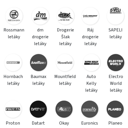
Rossmann
dm
Drogerie
Ráj
SAPELI
letáky
drogerie
Šlak
drogerie
letáky
letáky
letáky
letáky
Hornbach
Baumax
Mountfield
Auto
Electro
letáky
letáky
letáky
Kelly
World
letáky
letáky
Proton
Datart
Okay
Euronics
Planeo