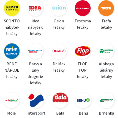
SCONTO
Idea
Orion
Tescoma
Trefa
nábytek
nábytek
letáky
letáky
letáky
letáky
letáky
BENE
Barvy a
Dr. Max
FLOP
Alphega
NÁPOJE
laky
letáky
TOP
lékárny
letáky
drogerie
letáky
letáky
letáky
Moje
Intersport
Bala
Benu
Brněnka