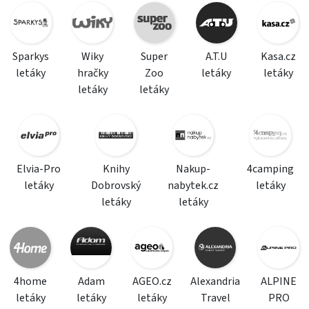
Sparkys
Wiky
Super
A.T.U
Kasa.cz
letáky
hračky
Zoo
letáky
letáky
letáky
letáky
Elvia-Pro
Knihy
Nakup-
4camping
letáky
Dobrovský
nabytek.cz
letáky
letáky
letáky
4home
Adam
AGEO.cz
Alexandria
ALPINE
letáky
letáky
letáky
Travel
PRO