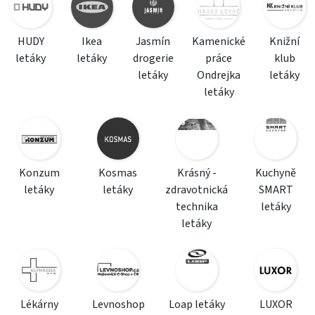
HUDY
Ikea
Jasmín
Kamenické
Knižní
letáky
letáky
drogerie
práce
klub
letáky
Ondrejka
letáky
letáky
Konzum
Kosmas
Krásný -
Kuchyně
letáky
letáky
zdravotnická
SMART
technika
letáky
letáky
Lékárny
Levnoshop
Loap letáky
LUXOR