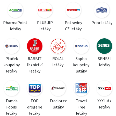
PharmaPoint
PLUS JIP
Potraviny
Prior letáky
letáky
letáky
CZ letáky
Ptáček
RABBIT
ROJAL
Sapho
SENESI
koupelny
řeznictví
letáky
koupelny
letáky
letáky
letáky
letáky
Tamda
TOP
Tradior.cz
Travel
XXXLutz
Foods
drogerie
letáky
Free
letáky
letáky
letáky
letáky