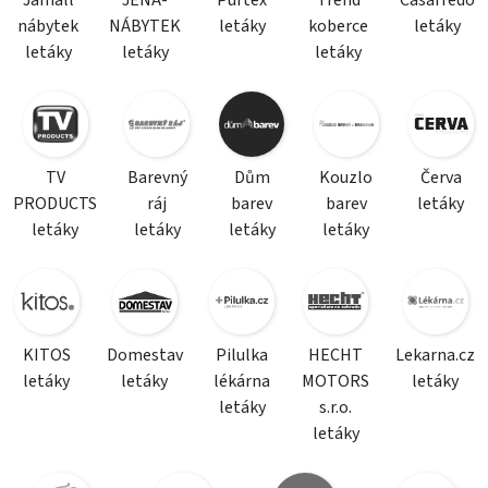
Jamall
JENA-
Purtex
Trend
Casarredo
nábytek
NÁBYTEK
letáky
koberce
letáky
letáky
letáky
letáky
TV
Barevný
Dům
Kouzlo
Červa
PRODUCTS
ráj
barev
barev
letáky
letáky
letáky
letáky
letáky
KITOS
Domestav
Pilulka
HECHT
Lekarna.cz
letáky
letáky
lékárna
MOTORS
letáky
letáky
s.r.o.
letáky