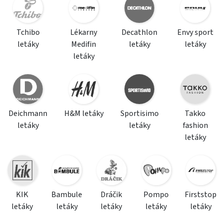
Tchibo
Lékarny
Decathlon
Envy sport
letáky
Medifin
letáky
letáky
letáky
Deichmann
H&M letáky
Sportisimo
Takko
letáky
letáky
fashion
letáky
KIK
Bambule
Dráčik
Pompo
Firststop
letáky
letáky
letáky
letáky
letáky