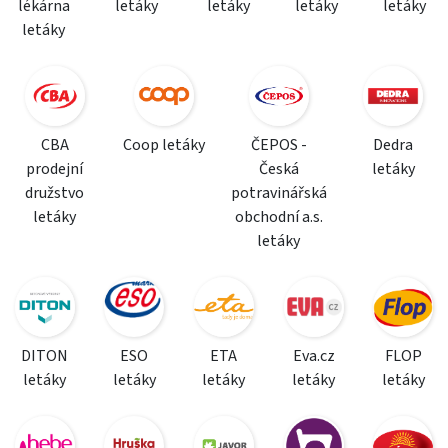
lékárna
letáky
letáky
letáky
letáky
letáky
CBA
Coop letáky
ČEPOS -
Dedra
prodejní
Česká
letáky
družstvo
potravinářská
letáky
obchodní a.s.
letáky
DITON
ESO
ETA
Eva.cz
FLOP
letáky
letáky
letáky
letáky
letáky