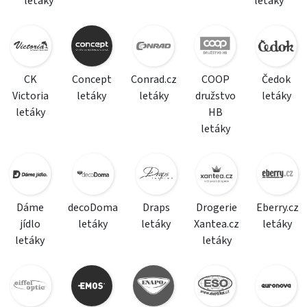
letáky
letáky
CK
Concept
Conrad.cz
COOP
Čedok
Victoria
letáky
letáky
družstvo
letáky
letáky
HB
letáky
Dáme
decoDoma
Draps
Drogerie
Eberry.cz
jídlo
letáky
letáky
Xantea.cz
letáky
letáky
letáky