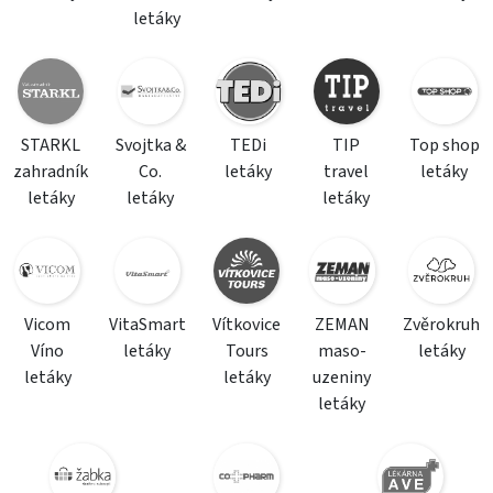
letáky
STARKL
Svojtka &
TEDi
TIP
Top shop
zahradník
Co.
letáky
travel
letáky
letáky
letáky
letáky
Vicom
VitaSmart
Vítkovice
ZEMAN
Zvěrokruh
Víno
letáky
Tours
maso-
letáky
letáky
letáky
uzeniny
letáky