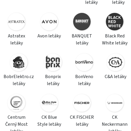
letáky
letáky
Astratex
Avon letáky
BANQUET
Black Red
letáky
letáky
White letáky
BobrElektro.cz
Bonprix
BonVeno
C&A letáky
letáky
letáky
letáky
Centrum
CK Blue
CK FISCHER
CK
Černý Most
Style letáky
letáky
Neckermann