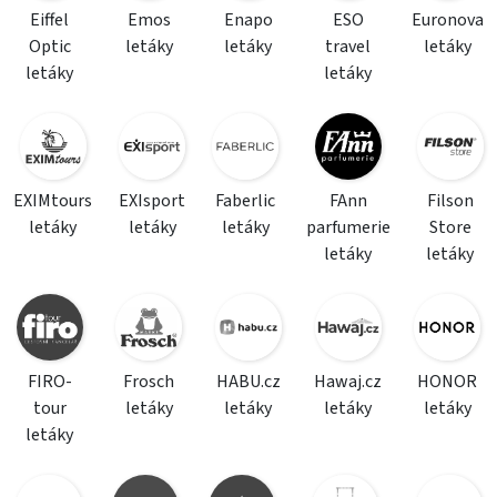
Eiffel
Emos
Enapo
ESO
Euronova
Optic
letáky
letáky
travel
letáky
letáky
letáky
EXIMtours
EXIsport
Faberlic
FAnn
Filson
letáky
letáky
letáky
parfumerie
Store
letáky
letáky
FIRO-
Frosch
HABU.cz
Hawaj.cz
HONOR
tour
letáky
letáky
letáky
letáky
letáky