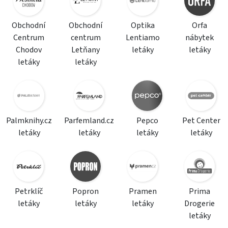
Obchodní
Obchodní
Optika
Orfa
Centrum
centrum
Lentiamo
nábytek
Chodov
Letňany
letáky
letáky
letáky
letáky
Palmknihy.cz
Parfemland.cz
Pepco
Pet Center
letáky
letáky
letáky
letáky
Petrklíč
Popron
Pramen
Prima
letáky
letáky
letáky
Drogerie
letáky