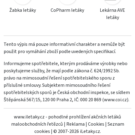
Žabka letáky
CoPharm letáky
Lekárna AVE
letáky
Tento výpis má pouze informativní charakter a nemůže být
použit pro vymáhání zboží podle uvedených specifikací.
Informujeme spotřebitele, kterým prodáváme výrobky nebo
poskytujeme služby, že mají podle zákona č. 624/1992 Sb.
právo na mimosoudní řešení spotřebitelského sporu z
příslušné smlouvy. Subjektem mimosoudního řešení
spotřebitelských sporů je Česká obchodní inspekce, se sídlem
Štěpánská 567/15, 120 00 Praha 2, IČ: 000 20 869 (
www.coi.cz
).
www.iletaky.cz - pohodlné prohlížení akčních letáků
maloobchodních řetězců
|
Reklama
|
Cookies
|
Seznam
cookies
|
© 2007-2026 iLetaky.cz.