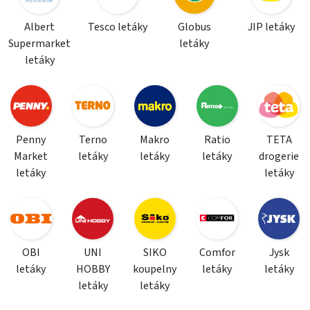
Albert
Tesco letáky
Globus
JIP letáky
Supermarket
letáky
letáky
Penny
Terno
Makro
Ratio
TETA
Market
letáky
letáky
letáky
drogerie
letáky
letáky
OBI
UNI
SIKO
Comfor
Jysk
letáky
HOBBY
koupelny
letáky
letáky
letáky
letáky