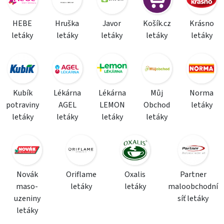
HEBE
Hruška
Javor
Košík.cz
Krásno
letáky
letáky
letáky
letáky
letáky
Kubík
Lékárna
Lékárna
Můj
Norma
potraviny
AGEL
LEMON
Obchod
letáky
letáky
letáky
letáky
letáky
Novák
Oriflame
Oxalis
Partner
maso-
letáky
letáky
maloobchodní
uzeniny
síť letáky
letáky