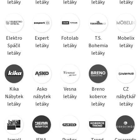
letáky
letáky
letáky
letáky
letáky
Elektro
Expert
Fotolab
T.S.
Mobelix
Spáčil
letáky
letáky
Bohemia
letáky
letáky
letáky
Kika
Asko
Vesna
Breno
CZ
Nábytek
nábytek
letáky
koberce
nábytkář
letáky
letáky
letáky
letáky