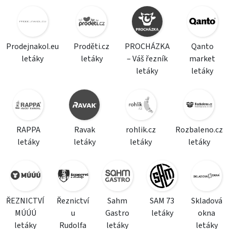
Prodejnakol.eu
Proděti.cz
PROCHÁZKA
Qanto
letáky
letáky
– Váš řezník
market
letáky
letáky
RAPPA
Ravak
rohlik.cz
Rozbaleno.cz
letáky
letáky
letáky
letáky
ŘEZNICTVÍ
Řeznictví
Sahm
SAM 73
Skladová
MÚÚÚ
u
Gastro
letáky
okna
letáky
Rudolfa
letáky
letáky