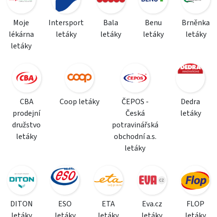
Moje
Intersport
Bala
Benu
Brněnka
lékárna
letáky
letáky
letáky
letáky
letáky
CBA
Coop letáky
ČEPOS -
Dedra
prodejní
Česká
letáky
družstvo
potravinářská
letáky
obchodní a.s.
letáky
DITON
ESO
ETA
Eva.cz
FLOP
letáky
letáky
letáky
letáky
letáky