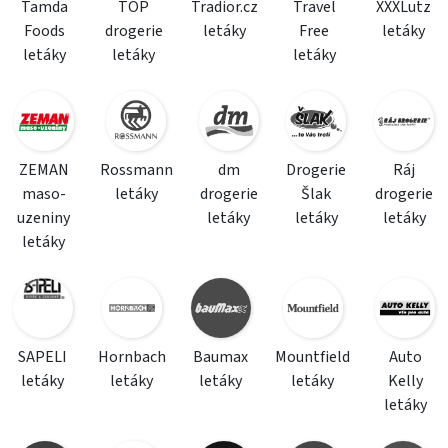
Tamda
TOP
Tradior.cz
Travel
XXXLutz
Foods
drogerie
letáky
Free
letáky
letáky
letáky
letáky
ZEMAN
Rossmann
dm
Drogerie
Ráj
maso-
letáky
drogerie
Šlak
drogerie
uzeniny
letáky
letáky
letáky
letáky
SAPELI
Hornbach
Baumax
Mountfield
Auto
letáky
letáky
letáky
letáky
Kelly
letáky