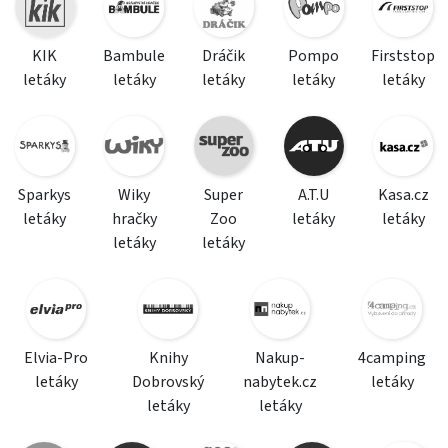
KIK
Bambule
Dráčik
Pompo
Firststop
letáky
letáky
letáky
letáky
letáky
Sparkys
Wiky
Super
A.T.U
Kasa.cz
letáky
hračky
Zoo
letáky
letáky
letáky
letáky
Elvia-Pro
Knihy
Nakup-
4camping
letáky
Dobrovský
nabytek.cz
letáky
letáky
letáky