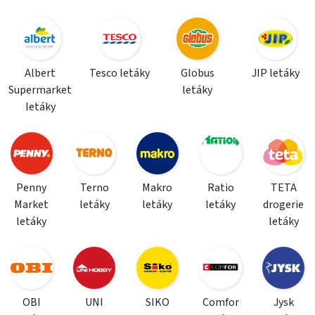
Albert
Tesco letáky
Globus
JIP letáky
Supermarket
letáky
letáky
Penny
Terno
Makro
Ratio
TETA
Market
letáky
letáky
letáky
drogerie
letáky
letáky
OBI
UNI
SIKO
Comfor
Jysk