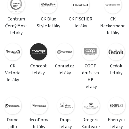
Centrum
CK Blue
CK FISCHER
CK
Černý Most
Style letáky
letáky
Neckermann
letáky
letáky
CK
Concept
Conrad.cz
COOP
Čedok
Victoria
letáky
letáky
družstvo
letáky
letáky
HB
letáky
Dáme
decoDoma
Draps
Drogerie
Eberry.cz
jídlo
letáky
letáky
Xantea.cz
letáky