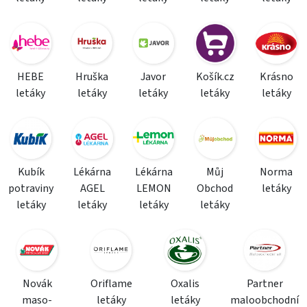
HEBE
Hruška
Javor
Košík.cz
Krásno
letáky
letáky
letáky
letáky
letáky
Kubík
Lékárna
Lékárna
Můj
Norma
potraviny
AGEL
LEMON
Obchod
letáky
letáky
letáky
letáky
letáky
Novák
Oriflame
Oxalis
Partner
maso-
letáky
letáky
maloobchodní