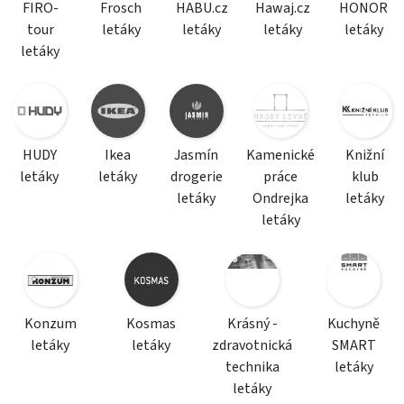
FIRO-
Frosch
HABU.cz
Hawaj.cz
HONOR
tour
letáky
letáky
letáky
letáky
letáky
HUDY
Ikea
Jasmín
Kamenické
Knižní
letáky
letáky
drogerie
práce
klub
letáky
Ondrejka
letáky
letáky
Konzum
Kosmas
Krásný -
Kuchyně
letáky
letáky
zdravotnická
SMART
technika
letáky
letáky