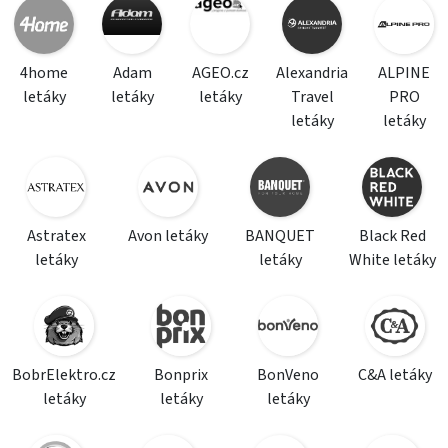
4home
Adam
AGEO.cz
Alexandria
ALPINE
letáky
letáky
letáky
Travel
PRO
letáky
letáky
Astratex
Avon letáky
BANQUET
Black Red
letáky
letáky
White letáky
BobrElektro.cz
Bonprix
BonVeno
C&A letáky
letáky
letáky
letáky