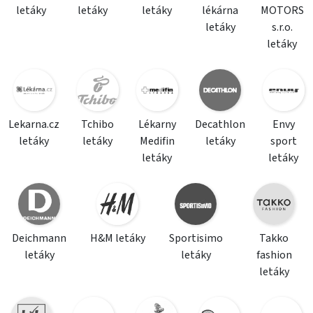
letáky
letáky
letáky
lékárna
MOTORS
letáky
s.r.o.
letáky
Lekarna.cz
Tchibo
Lékarny
Decathlon
Envy
letáky
letáky
Medifin
letáky
sport
letáky
letáky
Deichmann
H&M letáky
Sportisimo
Takko
letáky
letáky
fashion
letáky