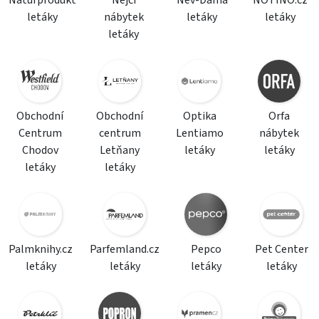
Naturprodukt
Nejči
Nev-Dama
NOTINO.cz
letáky
nábytek
letáky
letáky
letáky
Obchodní
Obchodní
Optika
Orfa
Centrum
centrum
Lentiamo
nábytek
Chodov
Letňany
letáky
letáky
letáky
letáky
Palmknihy.cz
Parfemland.cz
Pepco
Pet Center
letáky
letáky
letáky
letáky