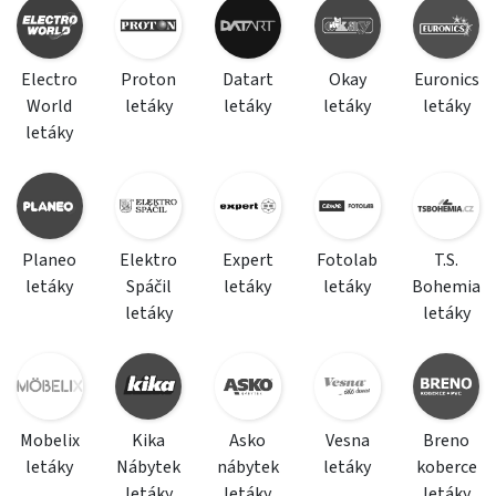
Electro
Proton
Datart
Okay
Euronics
World
letáky
letáky
letáky
letáky
letáky
Planeo
Elektro
Expert
Fotolab
T.S.
letáky
Spáčil
letáky
letáky
Bohemia
letáky
letáky
Mobelix
Kika
Asko
Vesna
Breno
letáky
Nábytek
nábytek
letáky
koberce
letáky
letáky
letáky