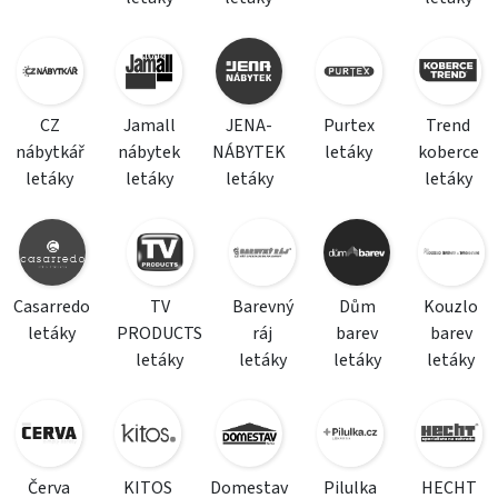
CZ
Jamall
JENA-
Purtex
Trend
nábytkář
nábytek
NÁBYTEK
letáky
koberce
letáky
letáky
letáky
letáky
Casarredo
TV
Barevný
Dům
Kouzlo
letáky
PRODUCTS
ráj
barev
barev
letáky
letáky
letáky
letáky
Červa
KITOS
Domestav
Pilulka
HECHT