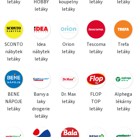
letáky
HOBBY
koupelny
letáky
letáky
letáky
letáky
SCONTO
Idea
Orion
Tescoma
Trefa
nábytek
nábytek
letáky
letáky
letáky
letáky
letáky
BENE
Barvy a
Dr. Max
FLOP
Alphega
NÁPOJE
laky
letáky
TOP
lékárny
letáky
drogerie
letáky
letáky
letáky