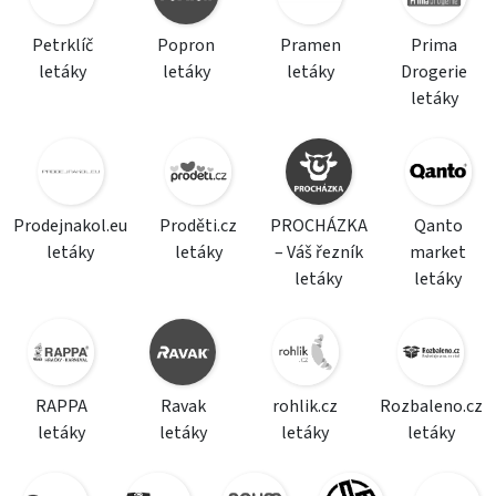
Petrklíč
Popron
Pramen
Prima
letáky
letáky
letáky
Drogerie
letáky
Prodejnakol.eu
Proděti.cz
PROCHÁZKA
Qanto
letáky
letáky
– Váš řezník
market
letáky
letáky
RAPPA
Ravak
rohlik.cz
Rozbaleno.cz
letáky
letáky
letáky
letáky