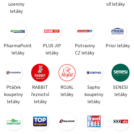
uzeniny
síť letáky
letáky
PharmaPoint
PLUS JIP
Potraviny
Prior letáky
letáky
letáky
CZ letáky
Ptáček
RABBIT
ROJAL
Sapho
SENESI
koupelny
řeznictví
letáky
koupelny
letáky
letáky
letáky
letáky