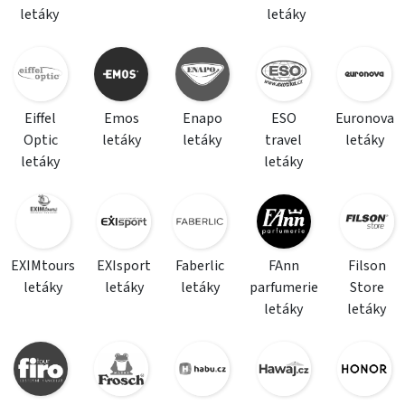
letáky
letáky
Eiffel
Emos
Enapo
ESO
Euronova
Optic
letáky
letáky
travel
letáky
letáky
letáky
EXIMtours
EXIsport
Faberlic
FAnn
Filson
letáky
letáky
letáky
parfumerie
Store
letáky
letáky