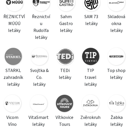
ŘEZNICTVÍ
Řeznictví
Sahm
SAM 73
Skladová
MÚÚÚ
u
Gastro
letáky
okna
letáky
Rudolfa
letáky
letáky
letáky
STARKL
Svojtka &
TEDi
TIP
Top shop
zahradník
Co.
letáky
travel
letáky
letáky
letáky
letáky
Vicom
VitaSmart
Vítkovice
Zvěrokruh
Žabka
Víno
letáky
Tours
letáky
letáky