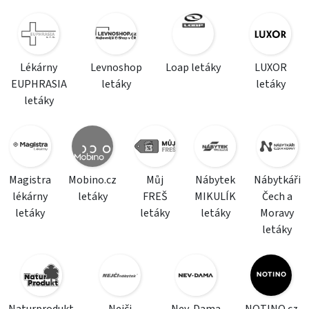
Lékárny
Levnoshop
Loap letáky
LUXOR
EUPHRASIA
letáky
letáky
letáky
Magistra
Mobino.cz
Můj
Nábytek
Nábytkáři
lékárny
letáky
FREŠ
MIKULÍK
Čech a
letáky
letáky
letáky
Moravy
letáky