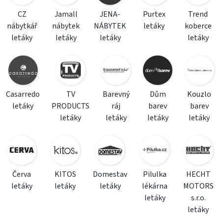
CZ
Jamall
JENA-
Purtex
Trend
nábytkář
nábytek
NÁBYTEK
letáky
koberce
letáky
letáky
letáky
letáky
Casarredo
TV
Barevný
Dům
Kouzlo
letáky
PRODUCTS
ráj
barev
barev
letáky
letáky
letáky
letáky
Červa
KITOS
Domestav
Pilulka
HECHT
letáky
letáky
letáky
lékárna
MOTORS
letáky
s.r.o.
letáky