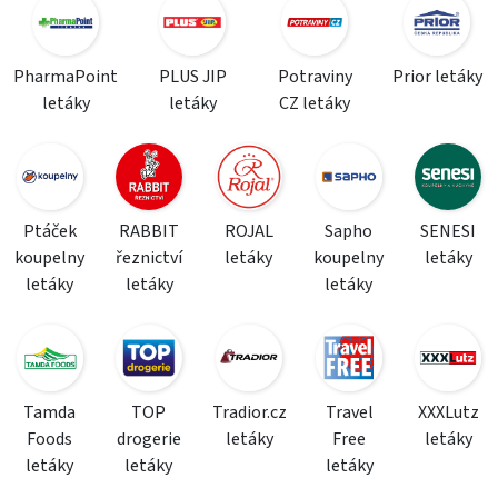
PharmaPoint
PLUS JIP
Potraviny
Prior letáky
letáky
letáky
CZ letáky
Ptáček
RABBIT
ROJAL
Sapho
SENESI
koupelny
řeznictví
letáky
koupelny
letáky
letáky
letáky
letáky
Tamda
TOP
Tradior.cz
Travel
XXXLutz
Foods
drogerie
letáky
Free
letáky
letáky
letáky
letáky