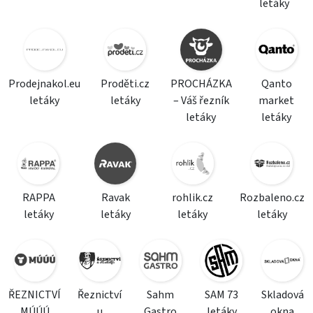
letáky
Prodejnakol.eu
Proděti.cz
PROCHÁZKA
Qanto
letáky
letáky
– Váš řezník
market
letáky
letáky
RAPPA
Ravak
rohlik.cz
Rozbaleno.cz
letáky
letáky
letáky
letáky
ŘEZNICTVÍ
Řeznictví
Sahm
SAM 73
Skladová
MÚÚÚ
u
Gastro
letáky
okna