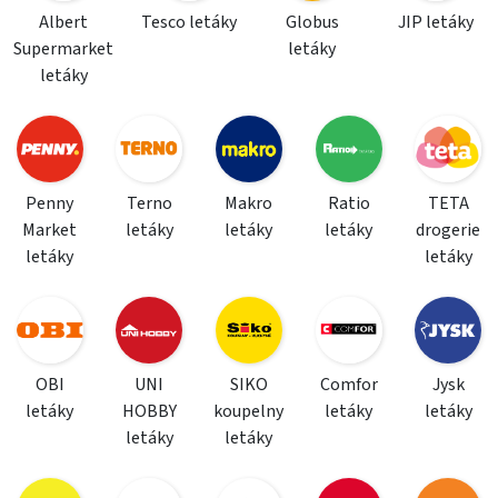
Albert
Tesco letáky
Globus
JIP letáky
Supermarket
letáky
letáky
Penny
Terno
Makro
Ratio
TETA
Market
letáky
letáky
letáky
drogerie
letáky
letáky
OBI
UNI
SIKO
Comfor
Jysk
letáky
HOBBY
koupelny
letáky
letáky
letáky
letáky