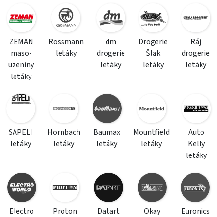
ZEMAN
Rossmann
dm
Drogerie
Ráj
maso-
letáky
drogerie
Šlak
drogerie
uzeniny
letáky
letáky
letáky
letáky
SAPELI
Hornbach
Baumax
Mountfield
Auto
letáky
letáky
letáky
letáky
Kelly
letáky
Electro
Proton
Datart
Okay
Euronics