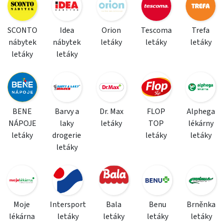
SCONTO
Idea
Orion
Tescoma
Trefa
nábytek
nábytek
letáky
letáky
letáky
letáky
letáky
BENE
Barvy a
Dr. Max
FLOP
Alphega
NÁPOJE
laky
letáky
TOP
lékárny
letáky
drogerie
letáky
letáky
letáky
Moje
Intersport
Bala
Benu
Brněnka
lékárna
letáky
letáky
letáky
letáky