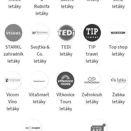
letáky
Rudolfa
letáky
letáky
letáky
STARKL
Svojtka &
TEDi
TIP
Top shop
zahradník
Co.
letáky
travel
letáky
letáky
letáky
letáky
Vicom
VitaSmart
Vítkovice
Zvěrokruh
Žabka
Víno
letáky
Tours
letáky
letáky
letáky
letáky