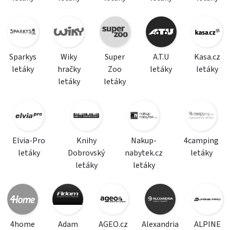
Sparkys
Wiky
Super
A.T.U
Kasa.cz
letáky
hračky
Zoo
letáky
letáky
letáky
letáky
Elvia-Pro
Knihy
Nakup-
4camping
letáky
Dobrovský
nabytek.cz
letáky
letáky
letáky
4home
Adam
AGEO.cz
Alexandria
ALPINE