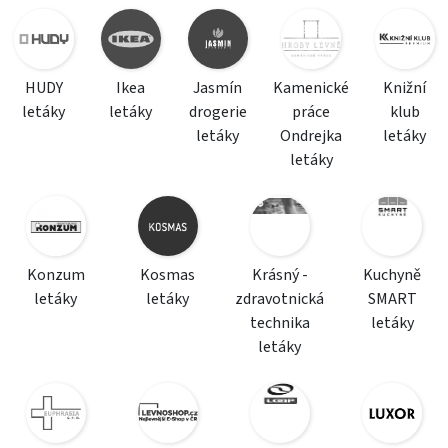
HUDY
Ikea
Jasmín
Kamenické
Knižní
letáky
letáky
drogerie
práce
klub
letáky
Ondrejka
letáky
letáky
Konzum
Kosmas
Krásný -
Kuchyně
letáky
letáky
zdravotnická
SMART
technika
letáky
letáky