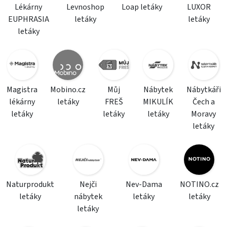
Lékárny
Levnoshop
Loap letáky
LUXOR
EUPHRASIA
letáky
letáky
letáky
Magistra
Mobino.cz
Můj
Nábytek
Nábytkáři
lékárny
letáky
FREŠ
MIKULÍK
Čech a
letáky
letáky
letáky
Moravy
letáky
Naturprodukt
Nejči
Nev-Dama
NOTINO.cz
letáky
nábytek
letáky
letáky
letáky