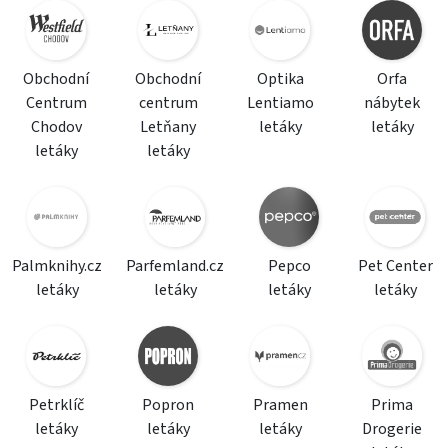
Obchodní
Obchodní
Optika
Orfa
Centrum
centrum
Lentiamo
nábytek
Chodov
Letňany
letáky
letáky
letáky
letáky
Palmknihy.cz
Parfemland.cz
Pepco
Pet Center
letáky
letáky
letáky
letáky
Petrklíč
Popron
Pramen
Prima
letáky
letáky
letáky
Drogerie