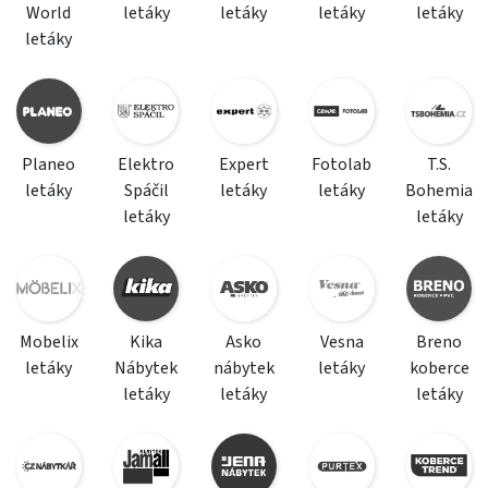
World
letáky
letáky
letáky
letáky
letáky
Planeo
Elektro
Expert
Fotolab
T.S.
letáky
Spáčil
letáky
letáky
Bohemia
letáky
letáky
Mobelix
Kika
Asko
Vesna
Breno
letáky
Nábytek
nábytek
letáky
koberce
letáky
letáky
letáky