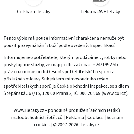
CoPharm letáky
Lekárna AVE letáky
Tento výpis má pouze informativní charakter a nemůže být
použit pro vymáhání zboží podle uvedených specifikací.
Informujeme spotřebitele, kterým prodáváme výrobky nebo
poskytujeme služby, že mají podle zákona č. 624/1992 Sb.
právo na mimosoudní řešení spotřebitelského sporu z
příslušné smlouvy. Subjektem mimosoudního řešení
spotřebitelských sporů je Česká obchodní inspekce, se sídlem
Štěpánská 567/15, 120 00 Praha 2, IČ: 000 20 869 (
www.coi.cz
).
www.iletaky.cz - pohodlné prohlížení akčních letáků
maloobchodních řetězců
|
Reklama
|
Cookies
|
Seznam
cookies
|
© 2007-2026 iLetaky.cz.