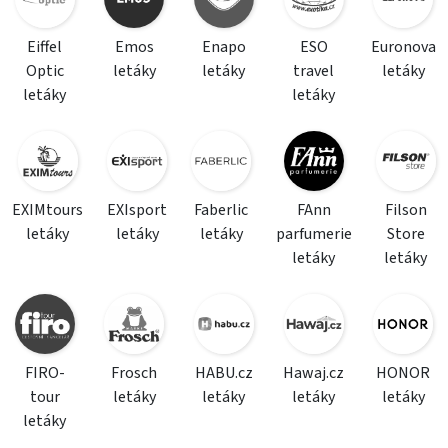
Eiffel
Emos
Enapo
ESO
Euronova
Optic
letáky
letáky
travel
letáky
letáky
letáky
EXIMtours
EXIsport
Faberlic
FAnn
Filson
letáky
letáky
letáky
parfumerie
Store
letáky
letáky
FIRO-
Frosch
HABU.cz
Hawaj.cz
HONOR
tour
letáky
letáky
letáky
letáky
letáky