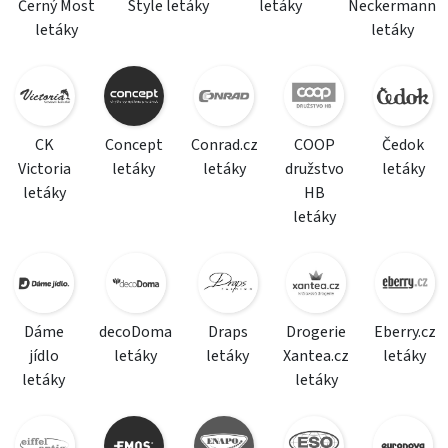
Černý Most
Style letáky
letáky
Neckermann
letáky
letáky
CK
Concept
Conrad.cz
COOP
Čedok
Victoria
letáky
letáky
družstvo
letáky
letáky
HB
letáky
Dáme
decoDoma
Draps
Drogerie
Eberry.cz
jídlo
letáky
letáky
Xantea.cz
letáky
letáky
letáky