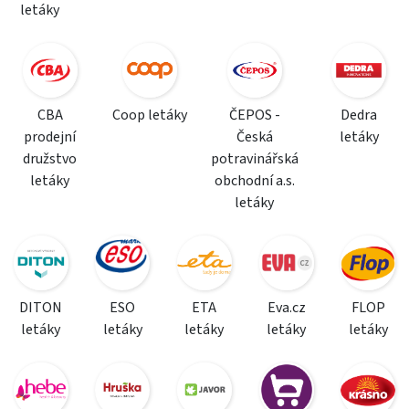
letáky
CBA
Coop letáky
ČEPOS -
Dedra
prodejní
Česká
letáky
družstvo
potravinářská
letáky
obchodní a.s.
letáky
DITON
ESO
ETA
Eva.cz
FLOP
letáky
letáky
letáky
letáky
letáky