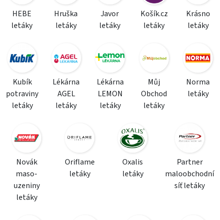
HEBE
Hruška
Javor
Košík.cz
Krásno
letáky
letáky
letáky
letáky
letáky
Kubík
Lékárna
Lékárna
Můj
Norma
potraviny
AGEL
LEMON
Obchod
letáky
letáky
letáky
letáky
letáky
Novák
Oriflame
Oxalis
Partner
maso-
letáky
letáky
maloobchodní
uzeniny
síť letáky
letáky