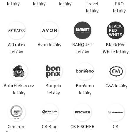
letáky
letáky
letáky
Travel
PRO
letáky
letáky
Astratex
Avon letáky
BANQUET
Black Red
letáky
letáky
White letáky
BobrElektro.cz
Bonprix
BonVeno
C&A letáky
letáky
letáky
letáky
Centrum
CK Blue
CK FISCHER
CK