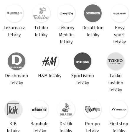
Lekarna.cz
Tchibo
Lékarny
Decathlon
Envy
letáky
letáky
Medifin
letáky
sport
letáky
letáky
Deichmann
H&M letáky
Sportisimo
Takko
letáky
letáky
fashion
letáky
KIK
Bambule
Dráčik
Pompo
Firststop
letáky
letáky
letáky
letáky
letáky