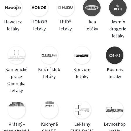
Hawaj.cz
HONOR
HUDY
Ikea
Jasmín
letáky
letáky
letáky
letáky
drogerie
letáky
Kamenické
Knižní klub
Konzum
Kosmas
práce
letáky
letáky
letáky
Ondrejka
letáky
Krásný -
Kuchyně
Lékárny
Levnoshop