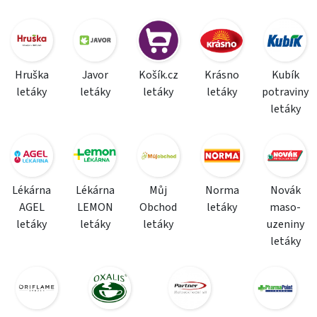
Hruška
Javor
Košík.cz
Krásno
Kubík
letáky
letáky
letáky
letáky
potraviny
letáky
Lékárna
Lékárna
Můj
Norma
Novák
AGEL
LEMON
Obchod
letáky
maso-
letáky
letáky
letáky
uzeniny
letáky