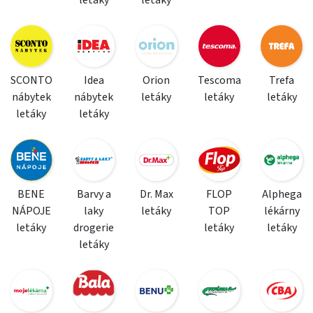
letáky
letáky
SCONTO
Idea
Orion
Tescoma
Trefa
nábytek
nábytek
letáky
letáky
letáky
letáky
letáky
BENE
Barvy a
Dr. Max
FLOP
Alphega
NÁPOJE
laky
letáky
TOP
lékárny
letáky
drogerie
letáky
letáky
letáky