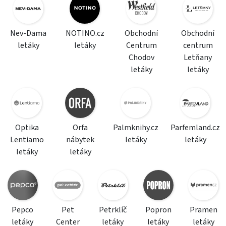
Nev-Dama
NOTINO.cz
Obchodní
Obchodní
letáky
letáky
Centrum
centrum
Chodov
Letňany
letáky
letáky
Optika
Orfa
Palmknihy.cz
Parfemland.cz
Lentiamo
nábytek
letáky
letáky
letáky
letáky
Pepco
Pet
Petrklíč
Popron
Pramen
letáky
Center
letáky
letáky
letáky