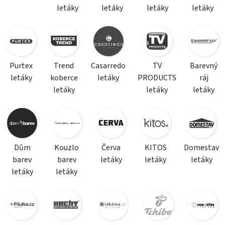
letáky
letáky
letáky
letáky
Purtex
Trend
Casarredo
TV
Barevný
letáky
koberce
letáky
PRODUCTS
ráj
letáky
letáky
letáky
Dům
Kouzlo
Červa
KITOS
Domestav
barev
barev
letáky
letáky
letáky
letáky
letáky