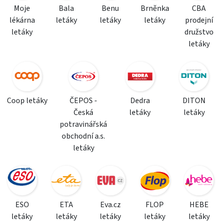
Moje
Bala
Benu
Brněnka
CBA
lékárna
letáky
letáky
letáky
prodejní
letáky
družstvo
letáky
Coop letáky
ČEPOS -
Dedra
DITON
Česká
letáky
letáky
potravinářská
obchodní a.s.
letáky
ESO
ETA
Eva.cz
FLOP
HEBE
letáky
letáky
letáky
letáky
letáky