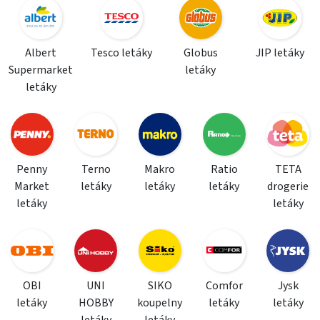
Albert
Tesco letáky
Globus
JIP letáky
Supermarket
letáky
letáky
Penny
Terno
Makro
Ratio
TETA
Market
letáky
letáky
letáky
drogerie
letáky
letáky
OBI
UNI
SIKO
Comfor
Jysk
letáky
HOBBY
koupelny
letáky
letáky