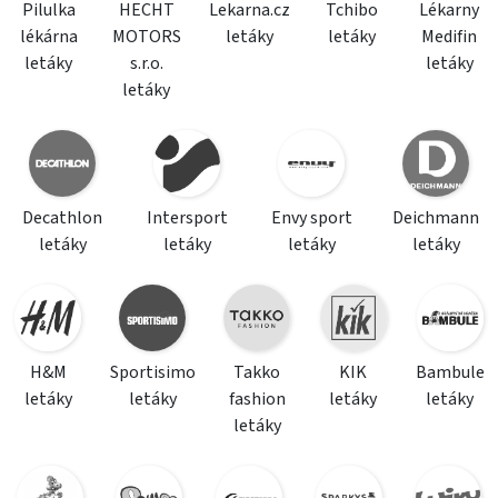
Pilulka
HECHT
Lekarna.cz
Tchibo
Lékarny
lékárna
MOTORS
letáky
letáky
Medifin
letáky
s.r.o.
letáky
letáky
Decathlon
Intersport
Envy sport
Deichmann
letáky
letáky
letáky
letáky
H&M
Sportisimo
Takko
KIK
Bambule
letáky
letáky
fashion
letáky
letáky
letáky