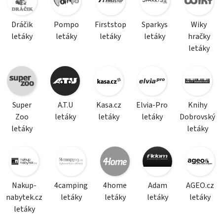
Dráčik
Pompo
Firststop
Sparkys
Wiky
letáky
letáky
letáky
letáky
hračky
letáky
Super
A.T.U
Kasa.cz
Elvia-Pro
Knihy
Zoo
letáky
letáky
letáky
Dobrovský
letáky
letáky
Nakup-
4camping
4home
Adam
AGEO.cz
nabytek.cz
letáky
letáky
letáky
letáky
letáky