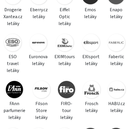
Drogerie
Eberry.cz
Eiffel
Emos
Enapo
Xantea.cz
letáky
Optic
letáky
letáky
letáky
letáky
ESO
Euronova
EXIMtours
EXIsport
Faberlic
travel
letáky
letáky
letáky
letáky
letáky
FAnn
Filson
FIRO-
Frosch
HABU.cz
parfumerie
Store
tour
letáky
letáky
letáky
letáky
letáky