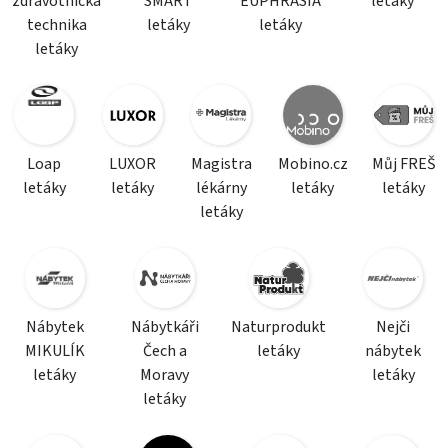
zdravotnická
SMART
EUPHRASIA
letáky
technika
letáky
letáky
letáky
Loap
LUXOR
Magistra
Mobino.cz
Můj FREŠ
letáky
letáky
lékárny
letáky
letáky
letáky
Nábytek
Nábytkáři
Naturprodukt
Nejči
MIKULÍK
Čech a
letáky
nábytek
letáky
Moravy
letáky
letáky