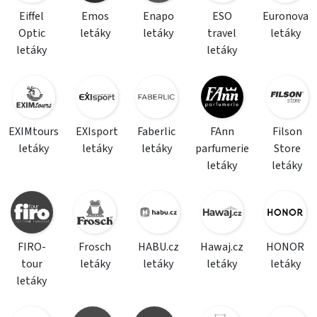
Eiffel
Emos
Enapo
ESO
Euronova
Optic
letáky
letáky
travel
letáky
letáky
letáky
EXIMtours
EXIsport
Faberlic
FAnn
Filson
letáky
letáky
letáky
parfumerie
Store
letáky
letáky
FIRO-
Frosch
HABU.cz
Hawaj.cz
HONOR
tour
letáky
letáky
letáky
letáky
letáky