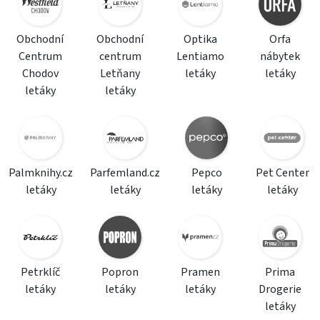
Obchodní
Obchodní
Optika
Orfa
Centrum
centrum
Lentiamo
nábytek
Chodov
Letňany
letáky
letáky
letáky
letáky
Palmknihy.cz
Parfemland.cz
Pepco
Pet Center
letáky
letáky
letáky
letáky
Petrklíč
Popron
Pramen
Prima
letáky
letáky
letáky
Drogerie
letáky