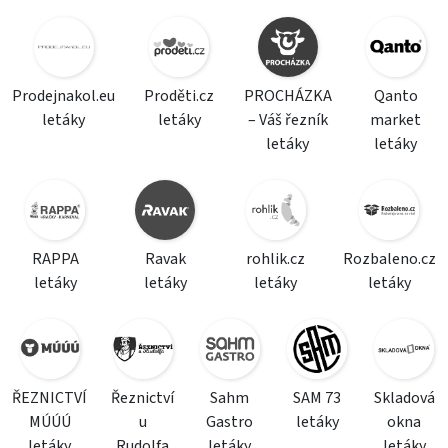
Prodejnakol.eu
Proděti.cz
PROCHÁZKA
Qanto
letáky
letáky
– Váš řezník
market
letáky
letáky
RAPPA
Ravak
rohlik.cz
Rozbaleno.cz
letáky
letáky
letáky
letáky
ŘEZNICTVÍ
Řeznictví
Sahm
SAM 73
Skladová
MÚÚÚ
u
Gastro
letáky
okna
letáky
Rudolfa
letáky
letáky