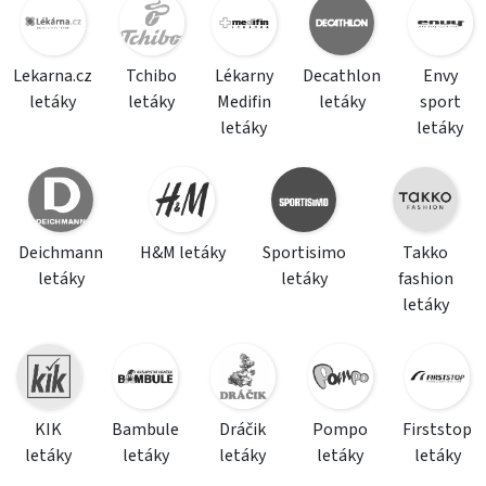
Lekarna.cz
Tchibo
Lékarny
Decathlon
Envy
letáky
letáky
Medifin
letáky
sport
letáky
letáky
Deichmann
H&M letáky
Sportisimo
Takko
letáky
letáky
fashion
letáky
KIK
Bambule
Dráčik
Pompo
Firststop
letáky
letáky
letáky
letáky
letáky