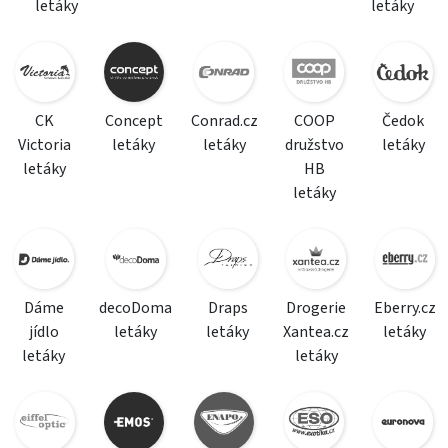
letáky
letáky
CK
Concept
Conrad.cz
COOP
Čedok
Victoria
letáky
letáky
družstvo
letáky
letáky
HB
letáky
Dáme
decoDoma
Draps
Drogerie
Eberry.cz
jídlo
letáky
letáky
Xantea.cz
letáky
letáky
letáky