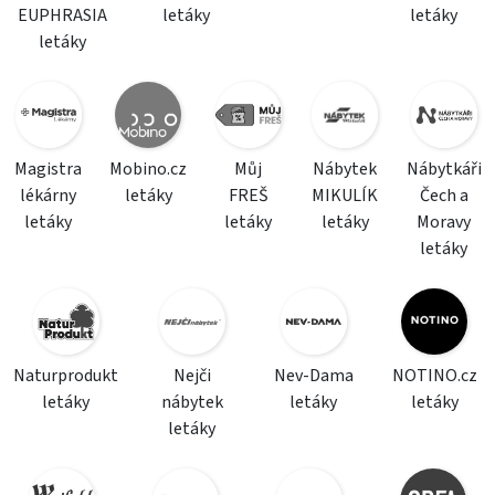
EUPHRASIA
letáky
letáky
letáky
Magistra
Mobino.cz
Můj
Nábytek
Nábytkáři
lékárny
letáky
FREŠ
MIKULÍK
Čech a
letáky
letáky
letáky
Moravy
letáky
Naturprodukt
Nejči
Nev-Dama
NOTINO.cz
letáky
nábytek
letáky
letáky
letáky