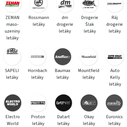
ZEMAN
Rossmann
dm
Drogerie
Ráj
maso-
letáky
drogerie
Šlak
drogerie
uzeniny
letáky
letáky
letáky
letáky
SAPELI
Hornbach
Baumax
Mountfield
Auto
letáky
letáky
letáky
letáky
Kelly
letáky
Electro
Proton
Datart
Okay
Euronics
World
letáky
letáky
letáky
letáky