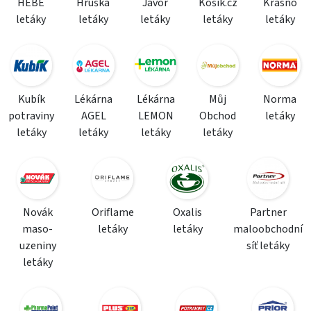
HEBE
Hruška
Javor
Košík.cz
Krásno
letáky
letáky
letáky
letáky
letáky
Kubík
Lékárna
Lékárna
Můj
Norma
potraviny
AGEL
LEMON
Obchod
letáky
letáky
letáky
letáky
letáky
Novák
Oriflame
Oxalis
Partner
maso-
letáky
letáky
maloobchodní
uzeniny
síť letáky
letáky