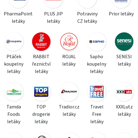
PharmaPoint
PLUS JIP
Potraviny
Prior letáky
letáky
letáky
CZ letáky
Ptáček
RABBIT
ROJAL
Sapho
SENESI
koupelny
řeznictví
letáky
koupelny
letáky
letáky
letáky
letáky
Tamda
TOP
Tradior.cz
Travel
XXXLutz
Foods
drogerie
letáky
Free
letáky
letáky
letáky
letáky