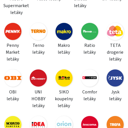
Supermarket
letáky
letáky
Penny
Terno
Makro
Ratio
TETA
Market
letáky
letáky
letáky
drogerie
letáky
letáky
OBI
UNI
SIKO
Comfor
Jysk
letáky
HOBBY
koupelny
letáky
letáky
letáky
letáky