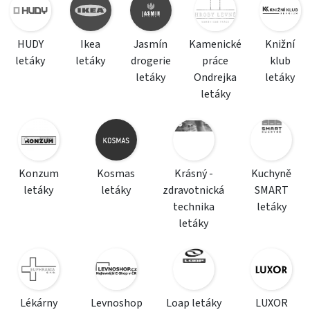
HUDY
Ikea
Jasmín
Kamenické
Knižní
letáky
letáky
drogerie
práce
klub
letáky
Ondrejka
letáky
letáky
Konzum
Kosmas
Krásný -
Kuchyně
letáky
letáky
zdravotnická
SMART
technika
letáky
letáky
Lékárny
Levnoshop
Loap letáky
LUXOR