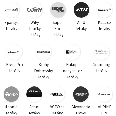
Sparkys
Wiky
Super
A.T.U
Kasa.cz
letáky
hračky
Zoo
letáky
letáky
letáky
letáky
Elvia-Pro
Knihy
Nakup-
4camping
letáky
Dobrovský
nabytek.cz
letáky
letáky
letáky
4home
Adam
AGEO.cz
Alexandria
ALPINE
letáky
letáky
letáky
Travel
PRO