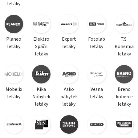
letáky
Planeo
Elektro
Expert
Fotolab
T.S.
letáky
Spáčil
letáky
letáky
Bohemia
letáky
letáky
Mobelix
Kika
Asko
Vesna
Breno
letáky
Nábytek
nábytek
letáky
koberce
letáky
letáky
letáky