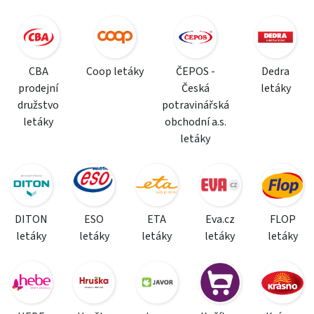
CBA
Coop letáky
ČEPOS -
Dedra
prodejní
Česká
letáky
družstvo
potravinářská
letáky
obchodní a.s.
letáky
DITON
ESO
ETA
Eva.cz
FLOP
letáky
letáky
letáky
letáky
letáky