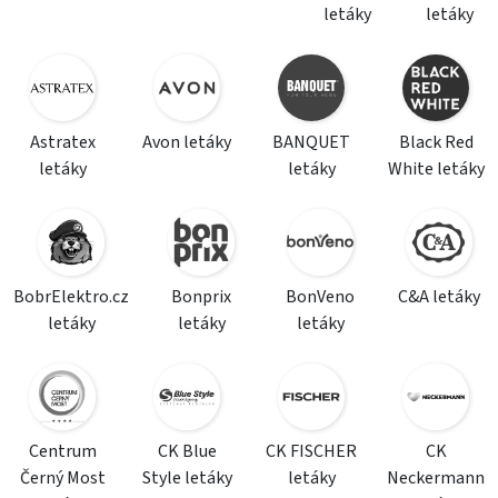
letáky
letáky
Astratex
Avon letáky
BANQUET
Black Red
letáky
letáky
White letáky
BobrElektro.cz
Bonprix
BonVeno
C&A letáky
letáky
letáky
letáky
Centrum
CK Blue
CK FISCHER
CK
Černý Most
Style letáky
letáky
Neckermann