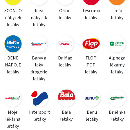
SCONTO
Idea
Orion
Tescoma
Trefa
nábytek
nábytek
letáky
letáky
letáky
letáky
letáky
BENE
Barvy a
Dr. Max
FLOP
Alphega
NÁPOJE
laky
letáky
TOP
lékárny
letáky
drogerie
letáky
letáky
letáky
Moje
Intersport
Bala
Benu
Brněnka
lékárna
letáky
letáky
letáky
letáky
letáky