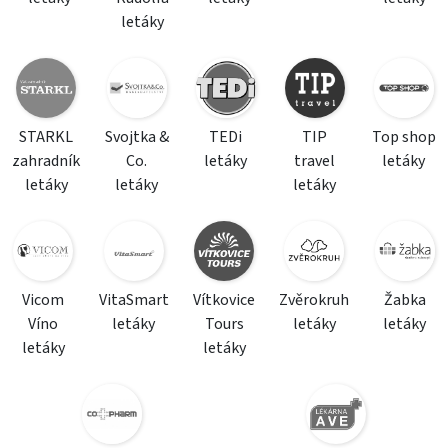
letáky
STARKL
Svojtka &
TEDi
TIP
Top shop
zahradník
Co.
letáky
travel
letáky
letáky
letáky
letáky
Vicom
VitaSmart
Vítkovice
Zvěrokruh
Žabka
Víno
letáky
Tours
letáky
letáky
letáky
letáky