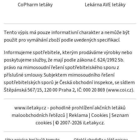
CoPharm letáky
Lekárna AVE letáky
Tento výpis má pouze informativní charakter a nemůže být
použit pro vymáhání zboží podle uvedených specifikací.
Informujeme spotřebitele, kterým prodáváme výrobky nebo
poskytujeme služby, že mají podle zákona č. 624/1992 Sb.
právo na mimosoudní řešení spotřebitelského sporu z
příslušné smlouvy. Subjektem mimosoudního řešení
spotřebitelských sporů je Česká obchodní inspekce, se sídlem
Štěpánská 567/15, 120 00 Praha 2, IČ: 000 20 869 (
www.coi.cz
).
www.iletaky.cz - pohodlné prohlížení akčních letáků
maloobchodních řetězců
|
Reklama
|
Cookies
|
Seznam
cookies
|
© 2007-2026 iLetaky.cz.