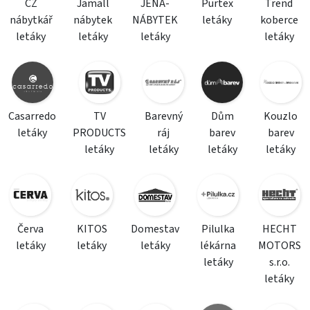
CZ
Jamall
JENA-
Purtex
Trend
nábytkář
nábytek
NÁBYTEK
letáky
koberce
letáky
letáky
letáky
letáky
Casarredo
TV
Barevný
Dům
Kouzlo
letáky
PRODUCTS
ráj
barev
barev
letáky
letáky
letáky
letáky
Červa
KITOS
Domestav
Pilulka
HECHT
letáky
letáky
letáky
lékárna
MOTORS
letáky
s.r.o.
letáky