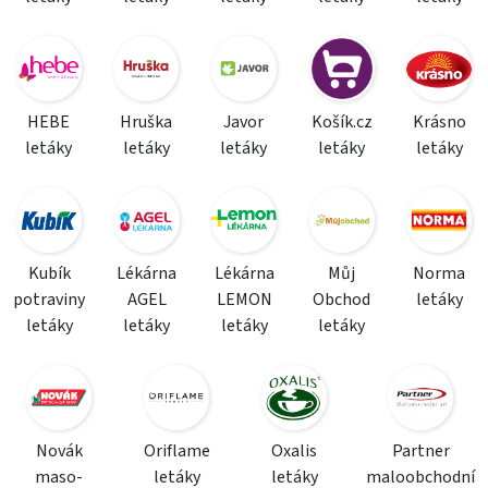
HEBE
Hruška
Javor
Košík.cz
Krásno
letáky
letáky
letáky
letáky
letáky
Kubík
Lékárna
Lékárna
Můj
Norma
potraviny
AGEL
LEMON
Obchod
letáky
letáky
letáky
letáky
letáky
Novák
Oriflame
Oxalis
Partner
maso-
letáky
letáky
maloobchodní