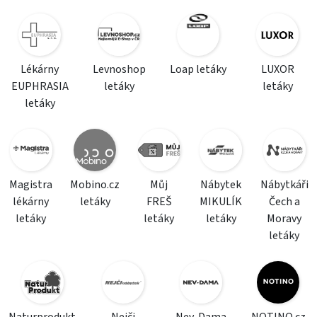
Lékárny
Levnoshop
Loap letáky
LUXOR
EUPHRASIA
letáky
letáky
letáky
Magistra
Mobino.cz
Můj
Nábytek
Nábytkáři
lékárny
letáky
FREŠ
MIKULÍK
Čech a
letáky
letáky
letáky
Moravy
letáky