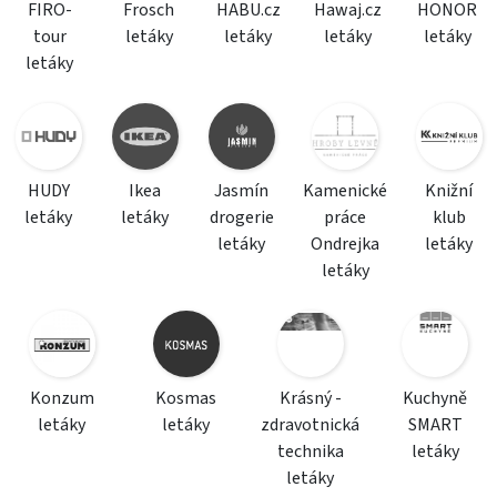
FIRO-
Frosch
HABU.cz
Hawaj.cz
HONOR
tour
letáky
letáky
letáky
letáky
letáky
HUDY
Ikea
Jasmín
Kamenické
Knižní
letáky
letáky
drogerie
práce
klub
letáky
Ondrejka
letáky
letáky
Konzum
Kosmas
Krásný -
Kuchyně
letáky
letáky
zdravotnická
SMART
technika
letáky
letáky