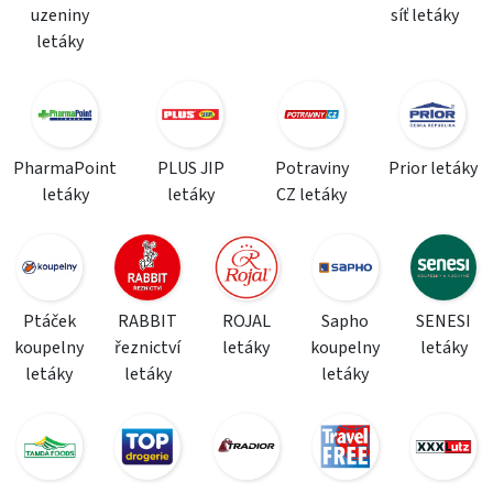
uzeniny
síť letáky
letáky
PharmaPoint
PLUS JIP
Potraviny
Prior letáky
letáky
letáky
CZ letáky
Ptáček
RABBIT
ROJAL
Sapho
SENESI
koupelny
řeznictví
letáky
koupelny
letáky
letáky
letáky
letáky