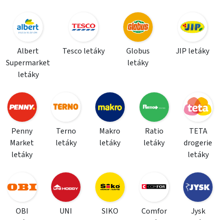
Albert
Tesco letáky
Globus
JIP letáky
Supermarket
letáky
letáky
Penny
Terno
Makro
Ratio
TETA
Market
letáky
letáky
letáky
drogerie
letáky
letáky
OBI
UNI
SIKO
Comfor
Jysk