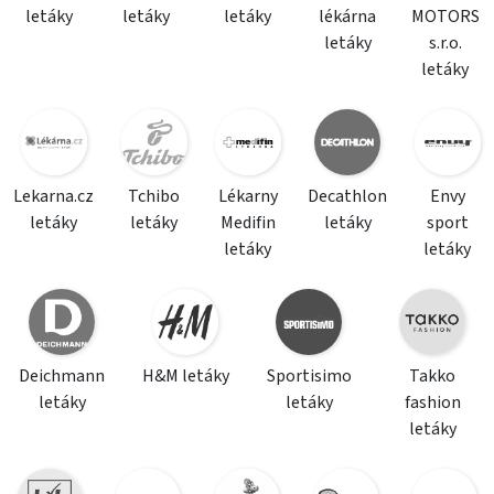
letáky
letáky
letáky
lékárna
MOTORS
letáky
s.r.o.
letáky
Lekarna.cz
Tchibo
Lékarny
Decathlon
Envy
letáky
letáky
Medifin
letáky
sport
letáky
letáky
Deichmann
H&M letáky
Sportisimo
Takko
letáky
letáky
fashion
letáky