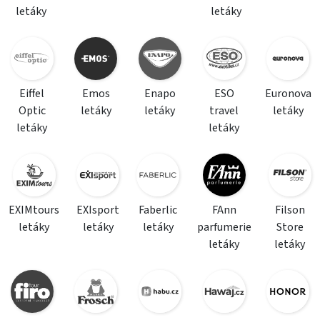
letáky
letáky
Eiffel
Emos
Enapo
ESO
Euronova
Optic
letáky
letáky
travel
letáky
letáky
letáky
EXIMtours
EXIsport
Faberlic
FAnn
Filson
letáky
letáky
letáky
parfumerie
Store
letáky
letáky