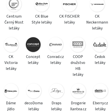
Centrum
CK Blue
CK FISCHER
CK
Černý Most
Style letáky
letáky
Neckermann
letáky
letáky
CK
Concept
Conrad.cz
COOP
Čedok
Victoria
letáky
letáky
družstvo
letáky
letáky
HB
letáky
Dáme
decoDoma
Draps
Drogerie
Eberry.cz
jídlo
letáky
letáky
Xantea.cz
letáky