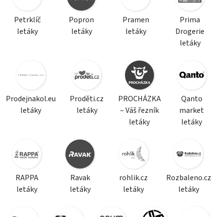
Petrklíč
Popron
Pramen
Prima
letáky
letáky
letáky
Drogerie
letáky
Prodejnakol.eu
Proděti.cz
PROCHÁZKA
Qanto
letáky
letáky
– Váš řezník
market
letáky
letáky
RAPPA
Ravak
rohlik.cz
Rozbaleno.cz
letáky
letáky
letáky
letáky