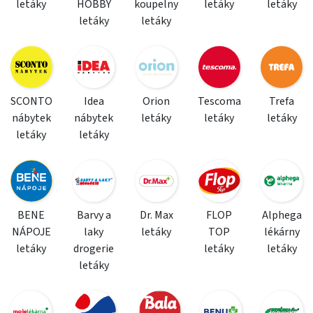
letáky
HOBBY
koupelny
letáky
letáky
letáky
letáky
SCONTO
Idea
Orion
Tescoma
Trefa
nábytek
nábytek
letáky
letáky
letáky
letáky
letáky
BENE
Barvy a
Dr. Max
FLOP
Alphega
NÁPOJE
laky
letáky
TOP
lékárny
letáky
drogerie
letáky
letáky
letáky