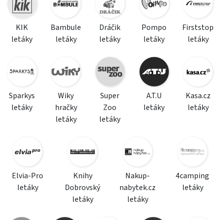
KIK
Bambule
Dráčik
Pompo
Firststop
letáky
letáky
letáky
letáky
letáky
Sparkys
Wiky
Super
A.T.U
Kasa.cz
letáky
hračky
Zoo
letáky
letáky
letáky
letáky
Elvia-Pro
Knihy
Nakup-
4camping
letáky
Dobrovský
nabytek.cz
letáky
letáky
letáky