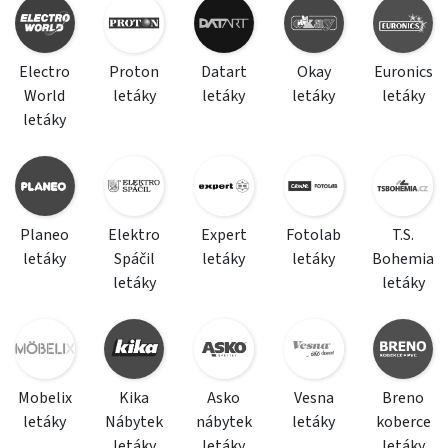
Electro
Proton
Datart
Okay
Euronics
World
letáky
letáky
letáky
letáky
letáky
Planeo
Elektro
Expert
Fotolab
T.S.
letáky
Spáčil
letáky
letáky
Bohemia
letáky
letáky
Mobelix
Kika
Asko
Vesna
Breno
letáky
Nábytek
nábytek
letáky
koberce
letáky
letáky
letáky