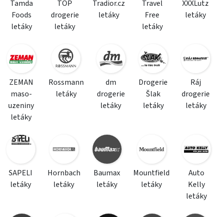
Tamda
TOP
Tradior.cz
Travel
XXXLutz
Foods
drogerie
letáky
Free
letáky
letáky
letáky
letáky
ZEMAN
Rossmann
dm
Drogerie
Ráj
maso-
letáky
drogerie
Šlak
drogerie
uzeniny
letáky
letáky
letáky
letáky
SAPELI
Hornbach
Baumax
Mountfield
Auto
letáky
letáky
letáky
letáky
Kelly
letáky