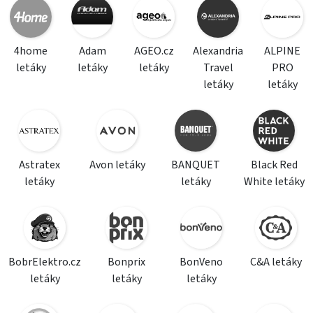
4home
Adam
AGEO.cz
Alexandria
ALPINE
letáky
letáky
letáky
Travel
PRO
letáky
letáky
Astratex
Avon letáky
BANQUET
Black Red
letáky
letáky
White letáky
BobrElektro.cz
Bonprix
BonVeno
C&A letáky
letáky
letáky
letáky