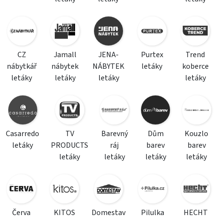
CZ
Jamall
JENA-
Purtex
Trend
nábytkář
nábytek
NÁBYTEK
letáky
koberce
letáky
letáky
letáky
letáky
Casarredo
TV
Barevný
Dům
Kouzlo
letáky
PRODUCTS
ráj
barev
barev
letáky
letáky
letáky
letáky
Červa
KITOS
Domestav
Pilulka
HECHT