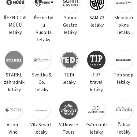
ŘEZNICTVÍ
Řeznictví
Sahm
SAM 73
Skladová
MÚÚÚ
u
Gastro
letáky
okna
letáky
Rudolfa
letáky
letáky
letáky
STARKL
Svojtka &
TEDi
TIP
Top shop
zahradník
Co.
letáky
travel
letáky
letáky
letáky
letáky
Vicom
VitaSmart
Vítkovice
Zvěrokruh
Žabka
Víno
letáky
Tours
letáky
letáky