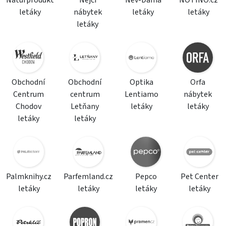
Naturprodukt
Nejči
Nev-Dama
NOTINO.cz
letáky
nábytek
letáky
letáky
letáky
Obchodní
Obchodní
Optika
Orfa
Centrum
centrum
Lentiamo
nábytek
Chodov
Letňany
letáky
letáky
letáky
letáky
Palmknihy.cz
Parfemland.cz
Pepco
Pet Center
letáky
letáky
letáky
letáky