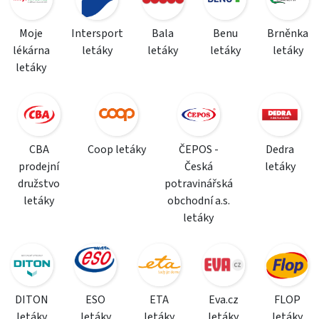
Moje
Intersport
Bala
Benu
Brněnka
lékárna
letáky
letáky
letáky
letáky
letáky
CBA
Coop letáky
ČEPOS -
Dedra
prodejní
Česká
letáky
družstvo
potravinářská
letáky
obchodní a.s.
letáky
DITON
ESO
ETA
Eva.cz
FLOP
letáky
letáky
letáky
letáky
letáky