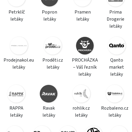
Petrklíč
Popron
Pramen
Prima
letáky
letáky
letáky
Drogerie
letáky
Prodejnakol.eu
Proděti.cz
PROCHÁZKA
Qanto
letáky
letáky
– Váš řezník
market
letáky
letáky
RAPPA
Ravak
rohlik.cz
Rozbaleno.cz
letáky
letáky
letáky
letáky