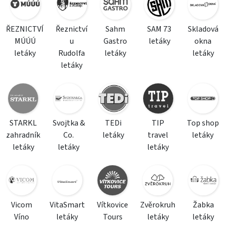
ŘEZNICTVÍ
Řeznictví
Sahm
SAM 73
Skladová
MÚÚÚ
u
Gastro
letáky
okna
letáky
Rudolfa
letáky
letáky
letáky
STARKL
Svojtka &
TEDi
TIP
Top shop
zahradník
Co.
letáky
travel
letáky
letáky
letáky
letáky
Vicom
VitaSmart
Vítkovice
Zvěrokruh
Žabka
Víno
letáky
Tours
letáky
letáky