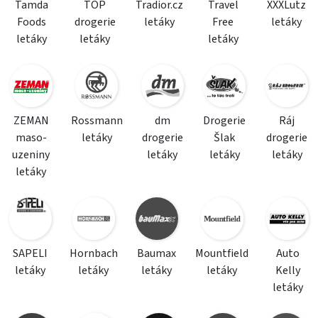
Tamda
TOP
Tradior.cz
Travel
XXXLutz
Foods
drogerie
letáky
Free
letáky
letáky
letáky
letáky
ZEMAN
Rossmann
dm
Drogerie
Ráj
maso-
letáky
drogerie
Šlak
drogerie
uzeniny
letáky
letáky
letáky
letáky
SAPELI
Hornbach
Baumax
Mountfield
Auto
letáky
letáky
letáky
letáky
Kelly
letáky