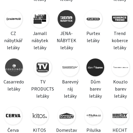
CZ
Jamall
JENA-
Purtex
Trend
nábytkář
nábytek
NÁBYTEK
letáky
koberce
letáky
letáky
letáky
letáky
Casarredo
TV
Barevný
Dům
Kouzlo
letáky
PRODUCTS
ráj
barev
barev
letáky
letáky
letáky
letáky
Červa
KITOS
Domestav
Pilulka
HECHT