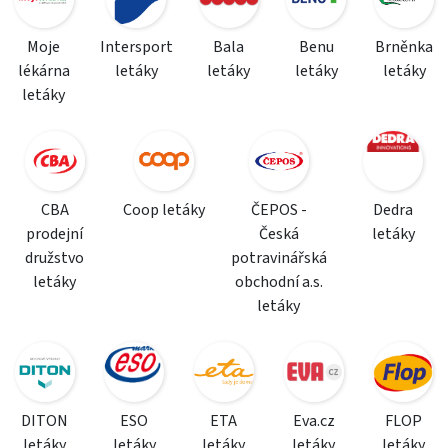
Moje
Intersport
Bala
Benu
Brněnka
lékárna
letáky
letáky
letáky
letáky
letáky
CBA
Coop letáky
ČEPOS -
Dedra
prodejní
Česká
letáky
družstvo
potravinářská
letáky
obchodní a.s.
letáky
DITON
ESO
ETA
Eva.cz
FLOP
letáky
letáky
letáky
letáky
letáky