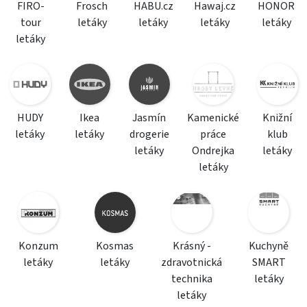
FIRO-
Frosch
HABU.cz
Hawaj.cz
HONOR
tour
letáky
letáky
letáky
letáky
letáky
HUDY
Ikea
Jasmín
Kamenické
Knižní
letáky
letáky
drogerie
práce
klub
letáky
Ondrejka
letáky
letáky
Konzum
Kosmas
Krásný -
Kuchyně
letáky
letáky
zdravotnická
SMART
technika
letáky
letáky