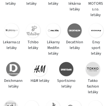
letáky
letáky
letáky
lékárna
MOTORS
letáky
s.r.o.
letáky
Lekarna.cz
Tchibo
Lékarny
Decathlon
Envy
letáky
letáky
Medifin
letáky
sport
letáky
letáky
Deichmann
H&M letáky
Sportisimo
Takko
letáky
letáky
fashion
letáky