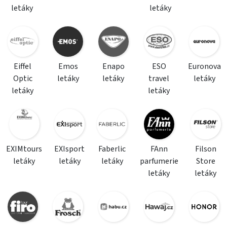
letáky
letáky
Eiffel
Emos
Enapo
ESO
Euronova
Optic
letáky
letáky
travel
letáky
letáky
letáky
EXIMtours
EXIsport
Faberlic
FAnn
Filson
letáky
letáky
letáky
parfumerie
Store
letáky
letáky