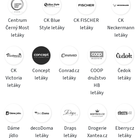
Centrum
CK Blue
CK FISCHER
CK
Černý Most
Style letáky
letáky
Neckermann
letáky
letáky
CK
Concept
Conrad.cz
COOP
Čedok
Victoria
letáky
letáky
družstvo
letáky
letáky
HB
letáky
Dáme
decoDoma
Draps
Drogerie
Eberry.cz
jídlo
letáky
letáky
Xantea.cz
letáky