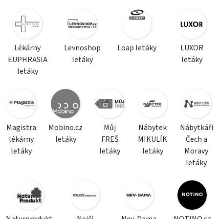
Lékárny
Levnoshop
Loap letáky
LUXOR
EUPHRASIA
letáky
letáky
letáky
Magistra
Mobino.cz
Můj
Nábytek
Nábytkáři
lékárny
letáky
FREŠ
MIKULÍK
Čech a
letáky
letáky
letáky
Moravy
letáky