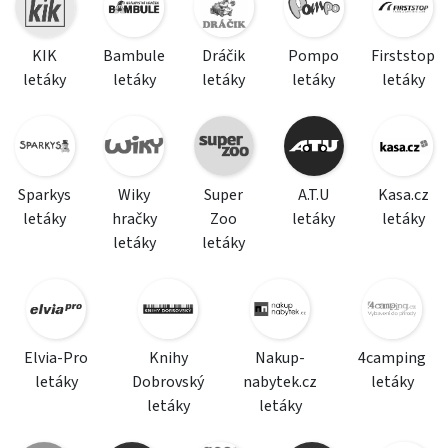
KIK
Bambule
Dráčik
Pompo
Firststop
letáky
letáky
letáky
letáky
letáky
Sparkys
Wiky
Super
A.T.U
Kasa.cz
letáky
hračky
Zoo
letáky
letáky
letáky
letáky
Elvia-Pro
Knihy
Nakup-
4camping
letáky
Dobrovský
nabytek.cz
letáky
letáky
letáky