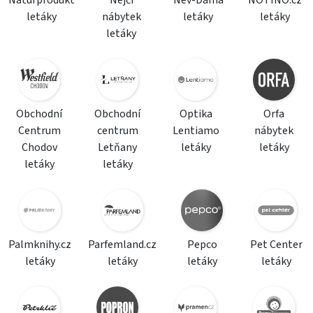
Naturprodukt
Nejči
Nev-Dama
NOTINO.cz
letáky
nábytek
letáky
letáky
letáky
Obchodní
Obchodní
Optika
Orfa
Centrum
centrum
Lentiamo
nábytek
Chodov
Letňany
letáky
letáky
letáky
letáky
Palmknihy.cz
Parfemland.cz
Pepco
Pet Center
letáky
letáky
letáky
letáky