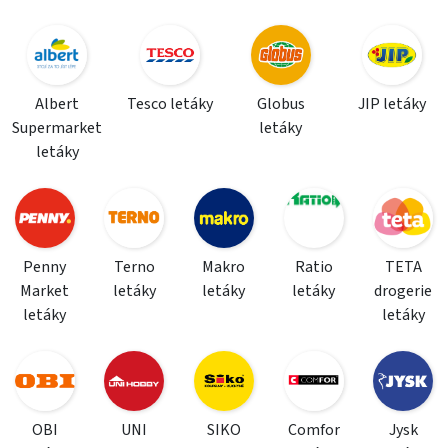
Albert
Tesco letáky
Globus
JIP letáky
Supermarket
letáky
letáky
Penny
Terno
Makro
Ratio
TETA
Market
letáky
letáky
letáky
drogerie
letáky
letáky
OBI
UNI
SIKO
Comfor
Jysk