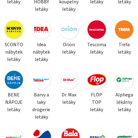
letáky
HOBBY
koupelny
letáky
letáky
letáky
letáky
SCONTO
Idea
Orion
Tescoma
Trefa
nábytek
nábytek
letáky
letáky
letáky
letáky
letáky
BENE
Barvy a
Dr. Max
FLOP
Alphega
NÁPOJE
laky
letáky
TOP
lékárny
letáky
drogerie
letáky
letáky
letáky