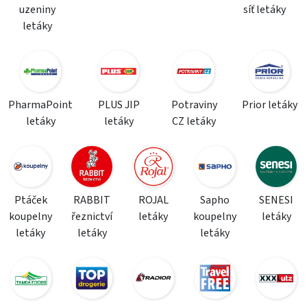
uzeniny
síť letáky
letáky
PharmaPoint
PLUS JIP
Potraviny
Prior letáky
letáky
letáky
CZ letáky
Ptáček
RABBIT
ROJAL
Sapho
SENESI
koupelny
řeznictví
letáky
koupelny
letáky
letáky
letáky
letáky