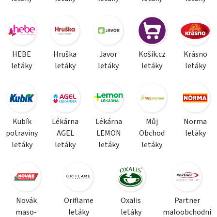
HEBE
Hruška
Javor
Košík.cz
Krásno
letáky
letáky
letáky
letáky
letáky
Kubík
Lékárna
Lékárna
Můj
Norma
potraviny
AGEL
LEMON
Obchod
letáky
letáky
letáky
letáky
letáky
Novák
Oriflame
Oxalis
Partner
maso-
letáky
letáky
maloobchodní