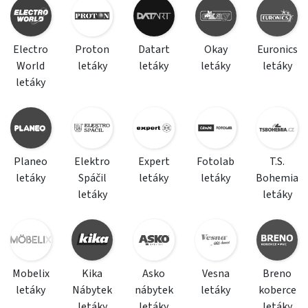
Electro
Proton
Datart
Okay
Euronics
World
letáky
letáky
letáky
letáky
letáky
Planeo
Elektro
Expert
Fotolab
T.S.
letáky
Spáčil
letáky
letáky
Bohemia
letáky
letáky
Mobelix
Kika
Asko
Vesna
Breno
letáky
Nábytek
nábytek
letáky
koberce
letáky
letáky
letáky