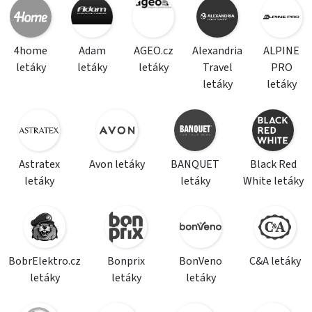
4home
Adam
AGEO.cz
Alexandria
ALPINE
letáky
letáky
letáky
Travel
PRO
letáky
letáky
Astratex
Avon letáky
BANQUET
Black Red
letáky
letáky
White letáky
BobrElektro.cz
Bonprix
BonVeno
C&A letáky
letáky
letáky
letáky