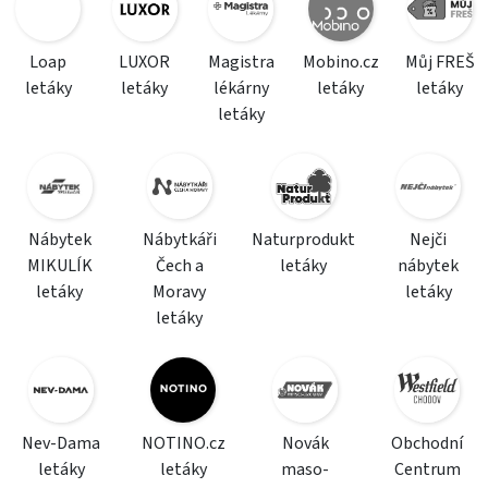
Loap
LUXOR
Magistra
Mobino.cz
Můj FREŠ
letáky
letáky
lékárny
letáky
letáky
letáky
Nábytek
Nábytkáři
Naturprodukt
Nejči
MIKULÍK
Čech a
letáky
nábytek
letáky
Moravy
letáky
letáky
Nev-Dama
NOTINO.cz
Novák
Obchodní
letáky
letáky
maso-
Centrum