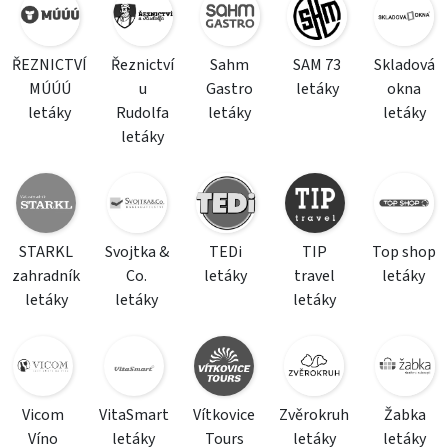
ŘEZNICTVÍ
Řeznictví
Sahm
SAM 73
Skladová
MÚÚÚ
u
Gastro
letáky
okna
letáky
Rudolfa
letáky
letáky
letáky
STARKL
Svojtka &
TEDi
TIP
Top shop
zahradník
Co.
letáky
travel
letáky
letáky
letáky
letáky
Vicom
VitaSmart
Vítkovice
Zvěrokruh
Žabka
Víno
letáky
Tours
letáky
letáky