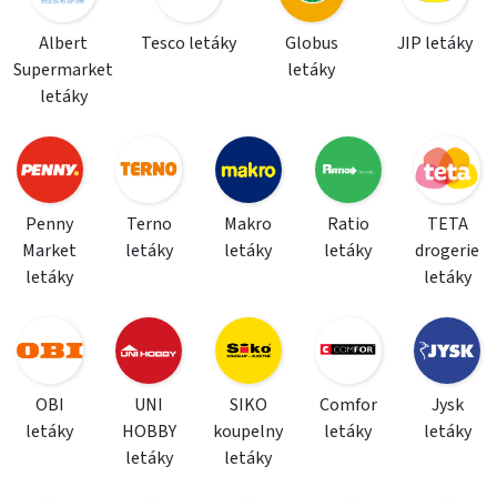
Albert
Tesco letáky
Globus
JIP letáky
Supermarket
letáky
letáky
Penny
Terno
Makro
Ratio
TETA
Market
letáky
letáky
letáky
drogerie
letáky
letáky
OBI
UNI
SIKO
Comfor
Jysk
letáky
HOBBY
koupelny
letáky
letáky
letáky
letáky