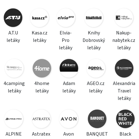
A.T.U
Kasa.cz
Elvia-
Knihy
Nakup-
letáky
letáky
Pro
Dobrovský
nabytek.cz
letáky
letáky
letáky
4camping
4home
Adam
AGEO.cz
Alexandria
letáky
letáky
letáky
letáky
Travel
letáky
ALPINE
Astratex
Avon
BANQUET
Black