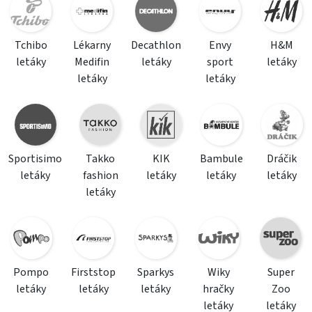
Tchibo
Lékarny
Decathlon
Envy
H&M
letáky
Medifin
letáky
sport
letáky
letáky
letáky
Sportisimo
Takko
KIK
Bambule
Dráčik
letáky
fashion
letáky
letáky
letáky
letáky
Pompo
Firststop
Sparkys
Wiky
Super
letáky
letáky
letáky
hračky
Zoo
letáky
letáky