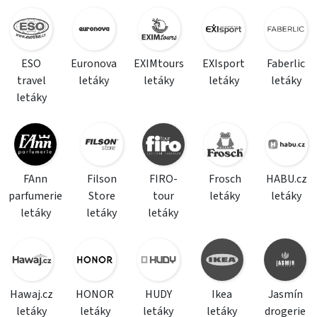
ESO
Euronova
EXIMtours
EXIsport
Faberlic
travel
letáky
letáky
letáky
letáky
letáky
FAnn
Filson
FIRO-
Frosch
HABU.cz
parfumerie
Store
tour
letáky
letáky
letáky
letáky
letáky
Hawaj.cz
HONOR
HUDY
Ikea
Jasmín
letáky
letáky
letáky
letáky
drogerie