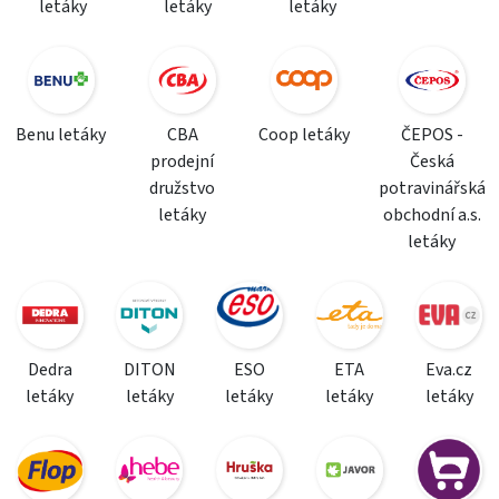
letáky
letáky
letáky
Benu letáky
CBA
Coop letáky
ČEPOS -
prodejní
Česká
družstvo
potravinářská
letáky
obchodní a.s.
letáky
Dedra
DITON
ESO
ETA
Eva.cz
letáky
letáky
letáky
letáky
letáky