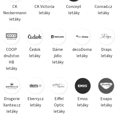
CK
CK Victoria
Concept
Conrad.cz
Neckermann
letáky
letáky
letáky
letáky
COOP
Čedok
Dáme
decoDoma
Draps
družstvo
letáky
jídlo
letáky
letáky
HB
letáky
letáky
Drogerie
Eberry.cz
Eiffel
Emos
Enapo
Xantea.cz
letáky
Optic
letáky
letáky
letáky
letáky