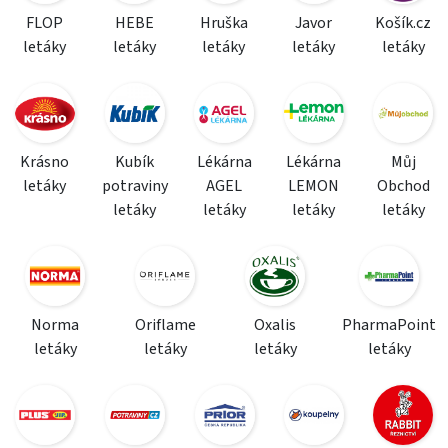
FLOP
HEBE
Hruška
Javor
Košík.cz
letáky
letáky
letáky
letáky
letáky
Krásno
Kubík
Lékárna
Lékárna
Můj
letáky
potraviny
AGEL
LEMON
Obchod
letáky
letáky
letáky
letáky
Norma
Oriflame
Oxalis
PharmaPoint
letáky
letáky
letáky
letáky