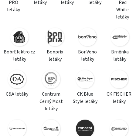
PRO
letáky
letáky
letáky
Red
letáky
White
letáky
BobrElektro.cz
Bonprix
BonVeno
Brněnka
letáky
letáky
letáky
letáky
C&A letáky
Centrum
CK Blue
CK FISCHER
Černý Most
Style letáky
letáky
letáky