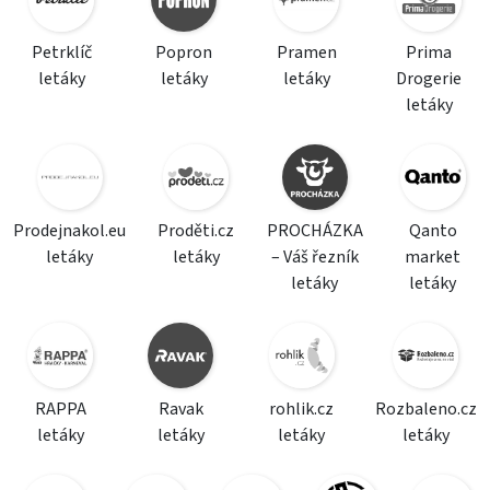
Petrklíč
Popron
Pramen
Prima
letáky
letáky
letáky
Drogerie
letáky
Prodejnakol.eu
Proděti.cz
PROCHÁZKA
Qanto
letáky
letáky
– Váš řezník
market
letáky
letáky
RAPPA
Ravak
rohlik.cz
Rozbaleno.cz
letáky
letáky
letáky
letáky