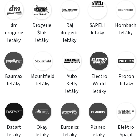
dm
Drogerie
Ráj
SAPELI
Hornbach
drogerie
Šlak
drogerie
letáky
letáky
letáky
letáky
letáky
Baumax
Mountfield
Auto
Electro
Proton
letáky
letáky
Kelly
World
letáky
letáky
letáky
Datart
Okay
Euronics
Planeo
Elektro
letáky
letáky
letáky
letáky
Spáčil