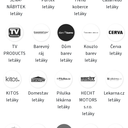
JENA-
Purtex
Trend
Casarredo
NÁBYTEK
letáky
koberce
letáky
letáky
letáky
TV
Barevný
Dům
Kouzlo
Červa
PRODUCTS
ráj
barev
barev
letáky
letáky
letáky
letáky
letáky
KITOS
Domestav
Pilulka
HECHT
Lekarna.cz
letáky
letáky
lékárna
MOTORS
letáky
letáky
s.r.o.
letáky