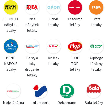
SCONTO
Idea
Orion
Tescoma
Trefa
nábytek
nábytek
letáky
letáky
letáky
letáky
letáky
BENE
Barvy a
Dr. Max
FLOP
Alphega
NÁPOJE
laky
letáky
TOP
lékárny
letáky
drogerie
letáky
letáky
letáky
Moje lékárna
Intersport
Deichmann
Bala letáky