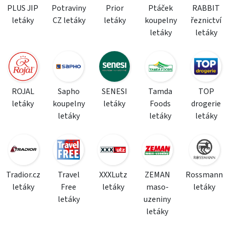
PLUS JIP
Potraviny
Prior
Ptáček
RABBIT
letáky
CZ letáky
letáky
koupelny
řeznictví
letáky
letáky
ROJAL
Sapho
SENESI
Tamda
TOP
letáky
koupelny
letáky
Foods
drogerie
letáky
letáky
letáky
Tradior.cz
Travel
XXXLutz
ZEMAN
Rossmann
letáky
Free
letáky
maso-
letáky
letáky
uzeniny
letáky