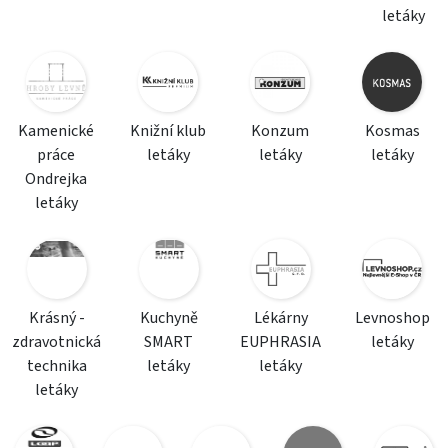
letáky
Kamenické
Knižní klub
Konzum
Kosmas
práce
letáky
letáky
letáky
Ondrejka
letáky
Krásný -
Kuchyně
Lékárny
Levnoshop
zdravotnická
SMART
EUPHRASIA
letáky
technika
letáky
letáky
letáky