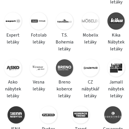
letáky
Expert
Fotolab
T.S.
Mobelix
Kika
letáky
letáky
Bohemia
letáky
Nábytek
letáky
letáky
Asko
Vesna
Breno
CZ
Jamall
nábytek
letáky
koberce
nábytkář
nábytek
letáky
letáky
letáky
letáky