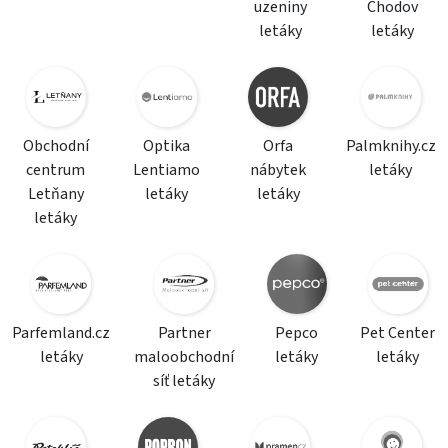
uzeniny
Chodov
letáky
letáky
Obchodní
Optika
Orfa
Palmknihy.cz
centrum
Lentiamo
nábytek
letáky
Letňany
letáky
letáky
letáky
Parfemland.cz
Partner
Pepco
Pet Center
letáky
maloobchodní
letáky
letáky
síť letáky