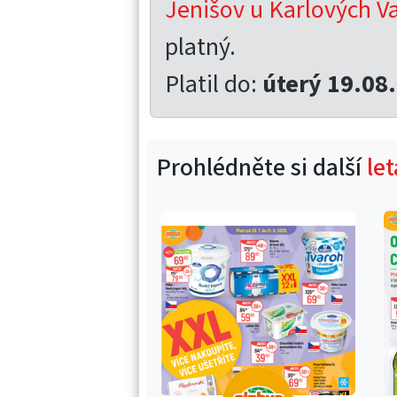
Jenišov u Karlových V
platný.
Platil do:
úterý 19.08
Prohlédněte si další
le